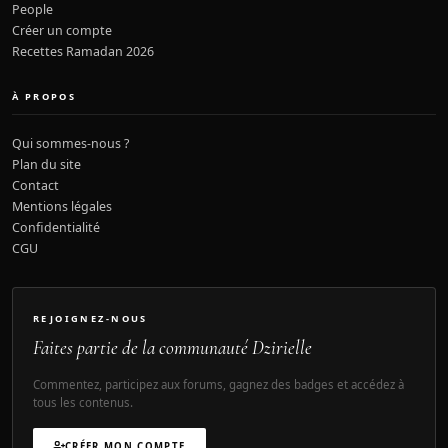
People
Créer un compte
Recettes Ramadan 2026
À PROPOS
Qui sommes-nous ?
Plan du site
Contact
Mentions légales
Confidentialité
CGU
REJOIGNEZ-NOUS
Faites partie de la communauté Dzirielle
Commentez, participez aux forums, gagnez des badges et accédez à
tous les contenus.
CRÉER MON COMPTE