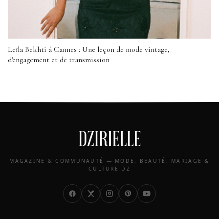
Leïla Bekhti à Cannes : Une leçon de mode vintage,
d'engagement et de transmission
MAGAZINE & COMMUNAUTÉ — MODE, BEAUTÉ, MARIAGE &
CULTURE DZ