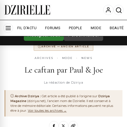
Nous utilisons des cookies pour améliorer
votre expérience et mesurer l'audience.
En
savoir plus
ARCHIVE
DZIRIYA MAGAZINE
ANCIENNEMENT
DZIRIYA.NET
FIL D'ACTU
CONSERVÉ POUR LA MÉMOIRE DU WEB ALGÉRIEN
FORUMS
PEOPLE
MODE
BEAUTÉ
Accepter tout
Personnaliser
ARCHIVE — ANCIEN ARTICLE
ARCHIVES
›
MODE
›
NEWS
Le caftan par Paul & Joe
La rédaction de Dziriya
Archive Dziriya :
Cet article a été publié à l’origine sur
Dziriya
Magazine
(dziriya.net), l’ancien nom de Dzirielle. Il est conservé à
titre de mémoire éditoriale. Certaines informations peuvent ne plus
être à jour.
Voir toutes les archives →