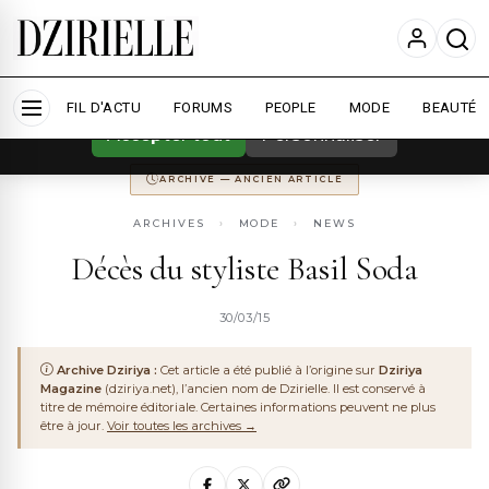
Nous utilisons des cookies pour améliorer
votre expérience et mesurer l'audience.
En
savoir plus
ARCHIVE
DZIRIYA MAGAZINE
ANCIENNEMENT
DZIRIYA.NET
FIL D'ACTU
CONSERVÉ POUR LA MÉMOIRE DU WEB ALGÉRIEN
FORUMS
PEOPLE
MODE
BEAUTÉ
Accepter tout
Personnaliser
ARCHIVE — ANCIEN ARTICLE
ARCHIVES
›
MODE
›
NEWS
Décès du styliste Basil Soda
30/03/15
Archive Dziriya :
Cet article a été publié à l’origine sur
Dziriya
Magazine
(dziriya.net), l’ancien nom de Dzirielle. Il est conservé à
titre de mémoire éditoriale. Certaines informations peuvent ne plus
être à jour.
Voir toutes les archives →