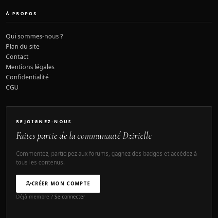
À PROPOS
Qui sommes-nous ?
Plan du site
Contact
Mentions légales
Confidentialité
CGU
REJOIGNEZ-NOUS
Faites partie de la communauté Dzirielle
Commentez, participez aux forums, gagnez des badges et accédez à
tous les contenus.
CRÉER MON COMPTE
Déjà membre ?
Se connecter