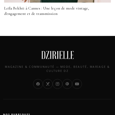
Leïla Bekhti à Cannes : Une leçon de mode vintage,
d'engagement et de transmission
MAGAZINE & COMMUNAUTÉ — MODE, BEAUTÉ, MARIAGE &
CULTURE DZ
NOS RUBRIQUES