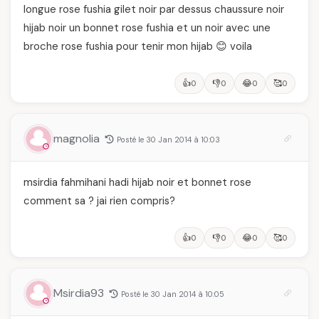
longue rose fushia gilet noir par dessus chaussure noir
hijab noir un bonnet rose fushia et un noir avec une
broche rose fushia pour tenir mon hijab 😊 voila
👍
👎
😂
🥰
0
0
0
0
magnolia
Posté le 30 Jan 2014 à 10:03
msirdia fahmihani hadi hijab noir et bonnet rose
comment sa ? jai rien compris?
👍
👎
😂
🥰
0
0
0
0
Msirdia93
Posté le 30 Jan 2014 à 10:05