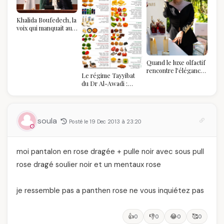
Khalida Boufedech, la
voix qui manquait au
sommet de l'État
algérien
Quand le luxe olfactif
rencontre l’élégance
Le régime Tayyibat
algérienne : une
du Dr Al-Awadi :
célébration de la Fête
pourquoi il a séduit
des Mères hors du
des millions de
temps
femmes algériennes,
et ce que vous devez
soula
Posté le 19 Dec 2013 à 23:20
vraiment savoir
moi pantalon en rose dragée + pulle noir avec sous pull
rose dragé soulier noir et un mentaux rose
je ressemble pas a panthen rose ne vous inquiétez pas
👍
👎
😂
🥰
0
0
0
0