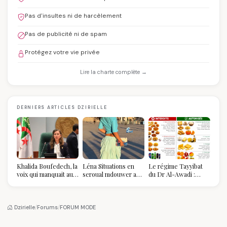
Pas d'insultes ni de harcèlement
Pas de publicité ni de spam
Protégez votre vie privée
Lire la charte complète →
DERNIERS ARTICLES DZIRIELLE
Khalida Boufedech, la
Léna Situations en
Le régime Tayyibat
voix qui manquait au
seroual mdouwer au
du Dr Al-Awadi :
sommet de l'État
Louvre : quand le
pourquoi il a séduit
algérien
pantalon des
des millions de
Algéroises devient la
femmes algériennes,
pièce mode de l'été
et ce que vous devez
Dzirielle
/
Forums
/
FORUM MODE
vraiment savoir