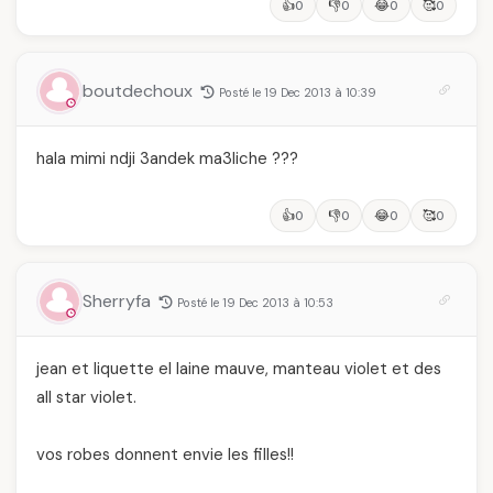
👍
👎
😂
🥰
0
0
0
0
boutdechoux
Posté le 19 Dec 2013 à 10:39
hala mimi ndji 3andek ma3liche ???
👍
👎
😂
🥰
0
0
0
0
Sherryfa
Posté le 19 Dec 2013 à 10:53
jean et liquette el laine mauve, manteau violet et des
all star violet.
vos robes donnent envie les filles!!