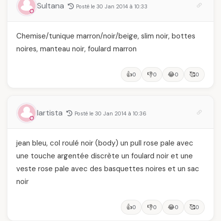
Sultana
Posté le 30 Jan 2014 à 10:33
Chemise/tunique marron/noir/beige, slim noir, bottes
noires, manteau noir, foulard marron
👍
👎
😂
🥰
0
0
0
0
lartista
Posté le 30 Jan 2014 à 10:36
jean bleu, col roulé noir (body) un pull rose pale avec
une touche argentée discrète un foulard noir et une
veste rose pale avec des basquettes noires et un sac
noir
👍
👎
😂
🥰
0
0
0
0