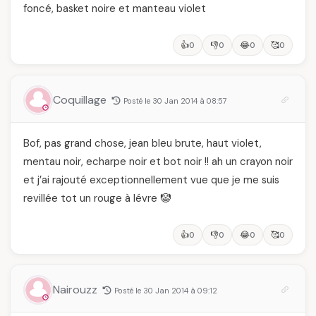
foncé, basket noire et manteau violet
👍
👎
😂
🥰
0
0
0
0
Coquillage
Posté le 30 Jan 2014 à 08:57
Bof, pas grand chose, jean bleu brute, haut violet,
mentau noir, echarpe noir et bot noir !! ah un crayon noir
et j’ai rajouté exceptionnellement vue que je me suis
revillée tot un rouge à lévre 🤡
👍
👎
😂
🥰
0
0
0
0
Nairouzz
Posté le 30 Jan 2014 à 09:12