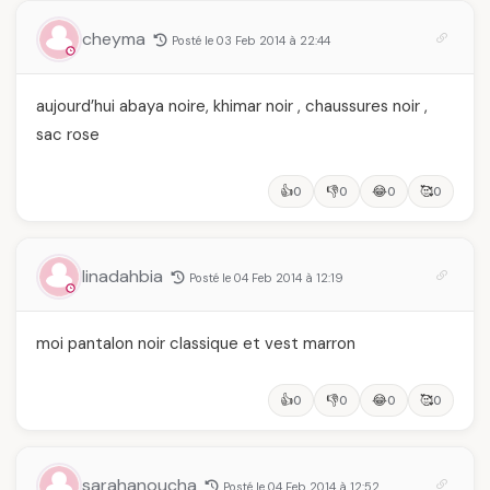
cheyma
Posté le 03 Feb 2014 à 22:44
aujourd’hui abaya noire, khimar noir , chaussures noir ,
sac rose
👍
👎
😂
🥰
0
0
0
0
linadahbia
Posté le 04 Feb 2014 à 12:19
moi pantalon noir classique et vest marron
👍
👎
😂
🥰
0
0
0
0
sarahanoucha
Posté le 04 Feb 2014 à 12:52