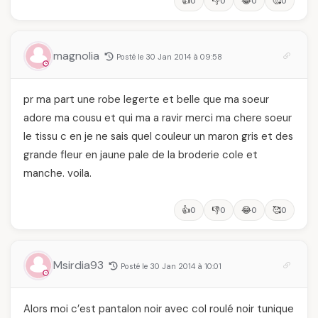
👍
👎
😂
🥰
0
0
0
0
magnolia
Posté le 30 Jan 2014 à 09:58
pr ma part une robe legerte et belle que ma soeur
adore ma cousu et qui ma a ravir merci ma chere soeur
le tissu c en je ne sais quel couleur un maron gris et des
grande fleur en jaune pale de la broderie cole et
manche. voila.
👍
👎
😂
🥰
0
0
0
0
Msirdia93
Posté le 30 Jan 2014 à 10:01
Alors moi c’est pantalon noir avec col roulé noir tunique