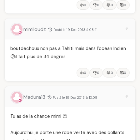
👍
👎
😂
🥰
0
0
0
0
mimiloudz
Posté le 19 Dec 2013 à 08:41
boutdechoux non pas a Tahiti mais dans l’ocean Indien
😕il fait plus de 34 degres
👍
👎
😂
🥰
0
0
0
0
Madura13
Posté le 19 Dec 2013 à 10:08
Tu as de la chance mimi 😊
Aujourd’hui je porte une robe verte avec des collants