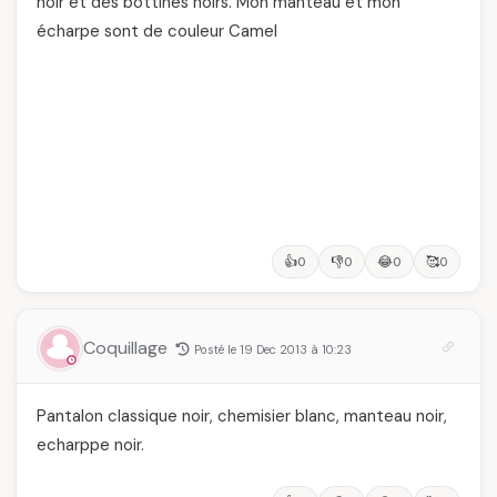
noir et des bottines noirs. Mon manteau et mon
écharpe sont de couleur Camel
👍
👎
😂
🥰
0
0
0
0
Coquillage
Posté le 19 Dec 2013 à 10:23
Pantalon classique noir, chemisier blanc, manteau noir,
echarppe noir.