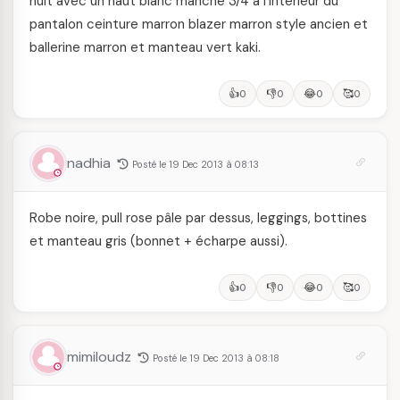
nuit avec un haut blanc manche 3/4 a l’interieur du
pantalon ceinture marron blazer marron style ancien et
ballerine marron et manteau vert kaki.
👍
👎
😂
🥰
0
0
0
0
nadhia
Posté le 19 Dec 2013 à 08:13
Robe noire, pull rose pâle par dessus, leggings, bottines
et manteau gris (bonnet + écharpe aussi).
👍
👎
😂
🥰
0
0
0
0
mimiloudz
Posté le 19 Dec 2013 à 08:18