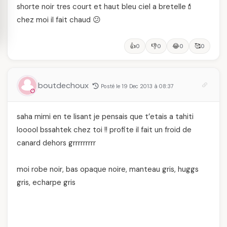
shorte noir tres court et haut bleu ciel a bretelle💄
chez moi il fait chaud 😕
👍
👎
😂
🥰
0
0
0
0
boutdechoux
Posté le 19 Dec 2013 à 08:37
saha mimi en te lisant je pensais que t’etais a tahiti
looool bssahtek chez toi !! profite il fait un froid de
canard dehors grrrrrrrrr
moi robe noir, bas opaque noire, manteau gris, huggs
gris, echarpe gris