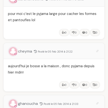
pour moi c’est le pyjama large pour cacher les formes
et pantoufles lol
👍
👎
😂
🥰
0
0
0
0
cheyma
Posté le 05 Feb 2014 à 21:22
aujourd’hui je bosse a la maison , donc pyjama depuis
hier mdrrr
👍
👎
😂
🥰
0
0
0
0
ghanoucha
Posté le 05 Feb 2014 à 21:33