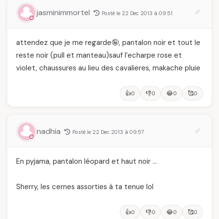
jasminimmortel
Posté le 22 Dec 2013 à 09:51
attendez que je me regarde🤪, pantalon noir et tout le
reste noir (pull et manteau)sauf l’echarpe rose et
violet, chaussures au lieu des cavalieres, makache pluie
👍
👎
😂
🥰
0
0
0
0
nadhia
Posté le 22 Dec 2013 à 09:57
En pyjama, pantalon léopard et haut noir …
Sherry, les cernes assorties à ta tenue lol
👍
👎
😂
🥰
0
0
0
0