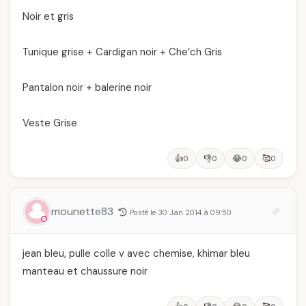
Noir et gris
Tunique grise + Cardigan noir + Che’ch Gris
Pantalon noir + balerine noir
Veste Grise
👍
👎
😂
🥰
0
0
0
0
mounette83
Posté le 30 Jan 2014 à 09:50
jean bleu, pulle colle v avec chemise, khimar bleu
manteau et chaussure noir