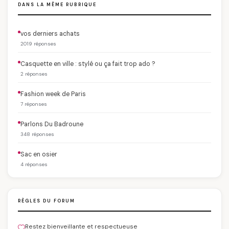
DANS LA MÊME RUBRIQUE
vos derniers achats
2019 réponses
Casquette en ville : stylé ou ça fait trop ado ?
2 réponses
Fashion week de Paris
7 réponses
Parlons Du Badroune
348 réponses
Sac en osier
4 réponses
RÈGLES DU FORUM
Restez bienveillante et respectueuse