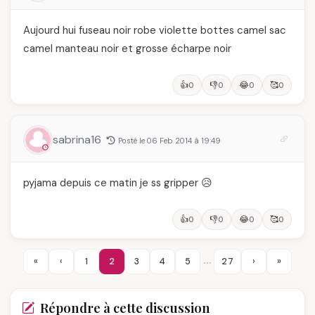
Aujourd hui fuseau noir robe violette bottes camel sac
camel manteau noir et grosse écharpe noir
👍
👎
😂
🥰
0
0
0
0
sabrina16
Posté le 06 Feb 2014 à 19:49
pyjama depuis ce matin je ss gripper 😥
👍
👎
😂
🥰
0
0
0
0
…
«
‹
1
2
3
4
5
27
›
»
Répondre à cette discussion