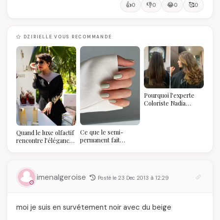
👍
👎
😂
🥰
0
0
0
0
DZIRIELLE VOUS RECOMMANDE
Pourquoi l'experte
Coloriste Nadia
refuse de refaire
votre balayage (et
pourquoi vous allez
Ce que le semi-
Quand le luxe olfactif
l'adorer pour ça)
permanent fait
rencontre l’élégance
réellement à vos
algérienne : une
ongles
célébration de la Fête
des Mères hors du
temps
imenalgeroise
Posté le 23 Dec 2013 à 12:29
moi je suis en survétement noir avec du beige