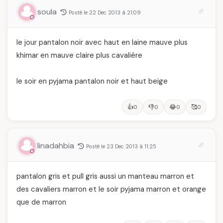
soula
Posté le 22 Dec 2013 à 21:09
le jour pantalon noir avec haut en laine mauve plus
khimar en mauve claire plus cavaliére
le soir en pyjama pantalon noir et haut beige
👍
👎
😂
🥰
0
0
0
0
linadahbia
Posté le 23 Dec 2013 à 11:25
pantalon gris et pull gris aussi un manteau marron et
des cavaliers marron et le soir pyjama marron et orange
que de marron