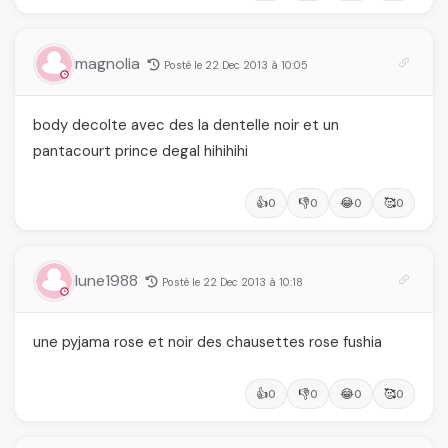
magnolia
Posté le 22 Dec 2013 à 10:05
body decolte avec des la dentelle noir et un
pantacourt prince degal hihihihi
👍
👎
😂
🥰
0
0
0
0
lune1988
Posté le 22 Dec 2013 à 10:18
une pyjama rose et noir des chausettes rose fushia
👍
👎
😂
🥰
0
0
0
0