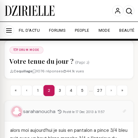
Nous utilisons des cookies pour améliorer votre
expérience et mesurer l'audience.
En savoir plus
Accepter tout
Personnaliser
FIL D'ACTU
FORUMS
PEOPLE
MODE
BEAUTÉ
Forums
/
FORUM MODE
/
FORUM MODE
Votre tenue du jour ?
(Page 2)
Coquillage
1076 réponses
44.1k vues
…
«
‹
1
2
3
4
5
27
›
»
sarahanoucha
Posté le 17 Dec 2013 à 11:57
alors moi aujourd’hui je suis en pantalon a pince 3/4 bleu