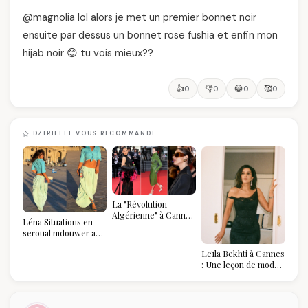
@magnolia lol alors je met un premier bonnet noir
ensuite par dessus un bonnet rose fushia et enfin mon
hijab noir 😊 tu vois mieux??
👍
👎
😂
🥰
0
0
0
0
DZIRIELLE VOUS RECOMMANDE
La "Révolution
Algérienne" à Cannes
Léna Situations en
2026 : Au-delà du
seroual mdouwer au
glamour, l'affirmation
Louvre : quand le
souveraine
Leïla Bekhti à Cannes
pantalon des
: Une leçon de mode
Algéroises devient la
vintage,
pièce mode de l'été
d'engagement et de
transmission