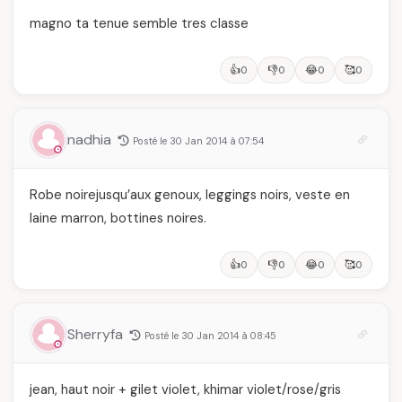
magno ta tenue semble tres classe
👍
👎
😂
🥰
0
0
0
0
nadhia
Posté le 30 Jan 2014 à 07:54
Robe noirejusqu’aux genoux, leggings noirs, veste en
laine marron, bottines noires.
👍
👎
😂
🥰
0
0
0
0
Sherryfa
Posté le 30 Jan 2014 à 08:45
jean, haut noir + gilet violet, khimar violet/rose/gris