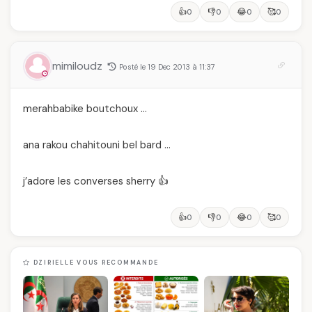
👍
👎
😂
🥰
0
0
0
0
mimiloudz
Posté le 19 Dec 2013 à 11:37
merahbabike boutchoux …
ana rakou chahitouni bel bard …
j’adore les converses sherry 👍
👍
👎
😂
🥰
0
0
0
0
DZIRIELLE VOUS RECOMMANDE