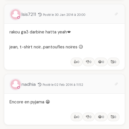
Isis7211
Posté le 30 Jan 2014 à 20:00
rakou ga3 darbine hatta yeah💋
jean, t-shirt noir…pantoufles noires 😥
👍
👎
😂
🥰
0
0
0
0
nadhia
Posté le 02 Feb 2014 à 11:52
Encore en pyjama 😁
👍
👎
😂
🥰
0
0
0
0