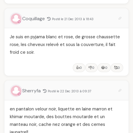
Coquillage
Posté le 21 Dec 2013 à 18:43
Je suis en pyjama blanc et rose, de grosse chaussette
rose, les cheveux relevé et sous la couverture, il fait
froid ce soir.
👍
👎
😂
🥰
0
0
0
0
Sherryfa
Posté le 22 Dec 2013 à 09:37
en pantalon velour noir, liquette en laine marron et
khimar moutarde, des bouttes moutarde et un
manteau noir, cache nez orange et des cernes
jaunatre!!