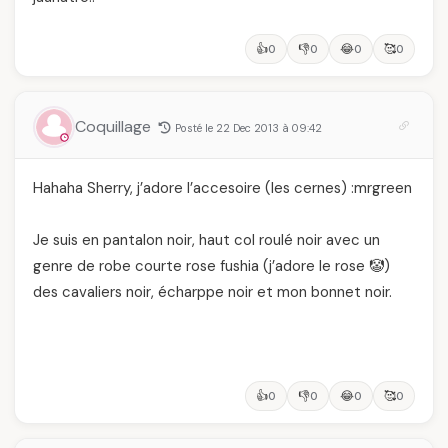
👍
👎
😂
🥰
0
0
0
0
Coquillage
Posté le 22 Dec 2013 à 09:42
Hahaha Sherry, j’adore l’accesoire (les cernes) :mrgreen
Je suis en pantalon noir, haut col roulé noir avec un
genre de robe courte rose fushia (j’adore le rose 🤡)
des cavaliers noir, écharppe noir et mon bonnet noir.
👍
👎
😂
🥰
0
0
0
0