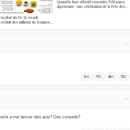
Quand le luxe olfactif rencontre l’élégance
algérienne : une célébration de la Fête des
Mères hors du temps
ayyibat du Dr Al-Awadi :
 a séduit des millions de femmes
, et ce que vous devez vraiment
👍
👎
😂
🥰
0
0
0
0
hesite a me lancer des avis? Des conseils?