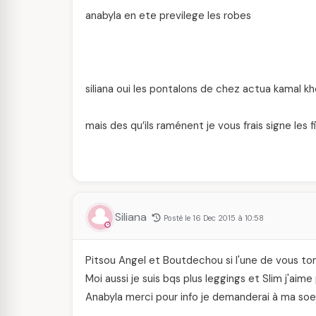
anabyla en ete previlege les robes
siliana oui les pontalons de chez actua kamal k
mais des qu’ils raménent je vous frais signe les fi
Siliana
Posté le 16 Dec 2015 à 10:58
Pitsou Angel et Boutdechou si l'une de vous to
Moi aussi je suis bqs plus leggings et Slim j'ai
Anabyla merci pour info je demanderai à ma soe