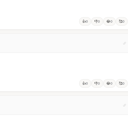
👍
👎
😂
🥰
0
0
0
0
👍
👎
😂
🥰
0
0
0
0