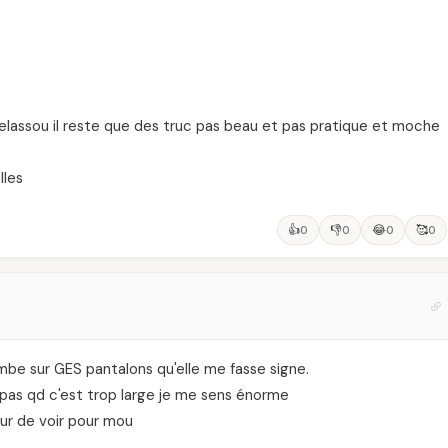
helassou il reste que des truc pas beau et pas pratique et moche
lles
👍
👎
😂
🥰
0
0
0
0
mbe sur GES pantalons qu'elle me fasse signe.
me pas qd c'est trop large je me sens énorme
ur de voir pour mou