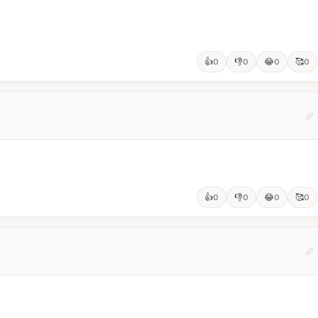
👍
👎
😂
🥰
0
0
0
0
👍
👎
😂
🥰
0
0
0
0