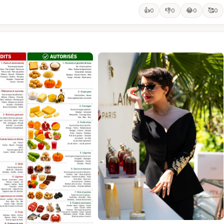
👍
👎
😂
🥰
0
0
0
0