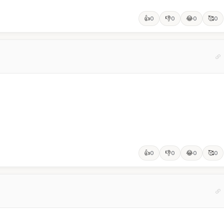
👍
👎
😂
🥰
0
0
0
0
👍
👎
😂
🥰
0
0
0
0