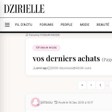
Nous utilisons des cookies pour améliorer votre expé
savoir plus
Accepter tout
Personna
FIL D'ACTU
FORUMS
PEOPLE
MODE
BEAUTÉ
Forums
/
FORUM MODE
/
FORUM MODE
vos derniers achats
(Pag
amiragc
2019 réponses
46.8k vues
…
«
‹
1
pitsou
Posté le 16 Dec 2015 à 10:17