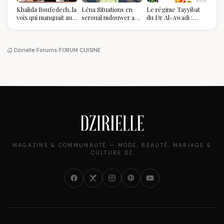
Khalida Boufedech, la
Léna Situations en
Le régime Tayyibat
voix qui manquait au
seroual mdouwer au
du Dr Al-Awadi :
sommet de l'État
Louvre : quand le
pourquoi il a séduit
algérien
pantalon des
des millions de
Algéroises devient la
femmes algériennes,
pièce mode de l'été
et ce que vous devez
Dzirielle
/
Forums
/
FORUM CUISINE
vraiment savoir
MAGAZINE & COMMUNAUTÉ — MODE, BEAUTÉ, MARIAGE &
CULTURE DZ