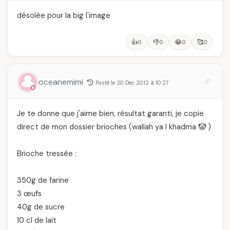
désolée pour la big l'image
👍
👎
😂
🥰
0
0
0
0
oceanemimi
Posté le 20 Dec 2012 à 10:27
Je te donne que j'aime bien, résultat garanti, je copie
direct de mon dossier brioches (wallah ya l khadma 🤡 )
Brioche tressée :
350g de farine
3 œufs
40g de sucre
10 cl de lait