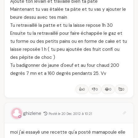
Ajoute ton levain et travaille bien ta pâte
Maintenant tu vas étalée ta pâte et tu vas y ajouter le
beure dessu avec tes main
Tu retravaillé la patte et tu la laisse repose 1h 30
Ensuite tu la retravaillé pour faire échappée le gaz et
tu forme ou des petits pains ou en forme de cake et tu
laisse reposée 1 h ( tu peu ajoutée des fruit confi ou
des pépite de choc )
Tu badigonner de jaune d'oeuf et au four chaud 200
degrés 7 mn et a 160 degrés pendants 25. Vv
👍
👎
😂
🥰
0
0
0
0
ghizlene
Posté le 20 Dec 2012 à 10:21
moi j'ai essayé une recette qu'a posté mamapoule elle