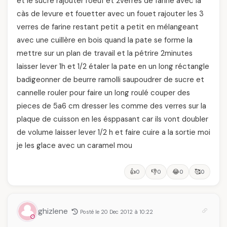
et le sucre rajouter l'oeuf et 2verres de farine avec la
càs de levure et fouetter avec un fouet rajouter les 3
verres de farine restant petit a petit en mélangeant
avec une cuillère en bois quand la pate se forme la
mettre sur un plan de travail et la pétrire 2minutes
laisser lever 1h et 1/2 étaler la pate en un long réctangle
badigeonner de beurre ramolli saupoudrer de sucre et
cannelle rouler pour faire un long roulé couper des
pieces de 5a6 cm dresser les comme des verres sur la
plaque de cuisson en les ésppasant car ils vont doubler
de volume laisser lever 1/2 h et faire cuire a la sortie moi
je les glace avec un caramel mou
👍
👎
😂
🥰
0
0
0
0
ghizlene
Posté le 20 Dec 2012 à 10:22