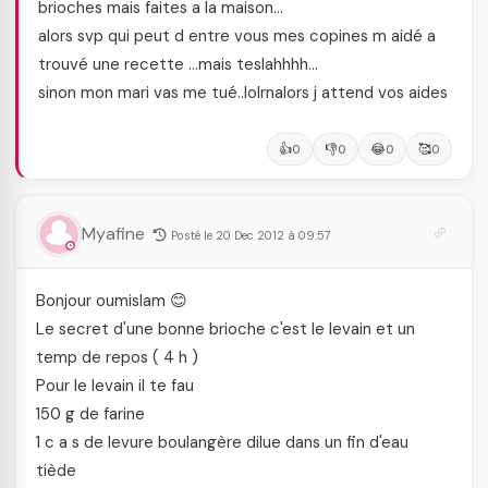
brioches mais faites a la maison…
alors svp qui peut d entre vous mes copines m aidé a
trouvé une recette …mais teslahhhh…
sinon mon mari vas me tué..lolrnalors j attend vos aides
👍
👎
😂
🥰
0
0
0
0
Myafine
Posté le 20 Dec 2012 à 09:57
Bonjour oumislam 😊
Le secret d'une bonne brioche c'est le levain et un
temp de repos ( 4 h )
Pour le levain il te fau
150 g de farine
1 c a s de levure boulangère dilue dans un fin d'eau
tiède