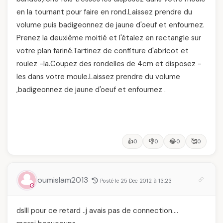
en la tournant pour faire en rond.Laissez prendre du
volume puis badigeonnez de jaune d'oeuf et enfournez.
Prenez la deuxième moitié et l'étalez en rectangle sur
votre plan fariné.Tartinez de confiture d'abricot et
roulez -la.Coupez des rondelles de 4cm et disposez -
les dans votre moule.Laissez prendre du volume
,badigeonnez de jaune d'oeuf et enfournez .
👍
👎
😂
🥰
0
0
0
0
oumislam2013
Posté le 25 Dec 2012 à 13:23
dslll pour ce retard ..j avais pas de connection….