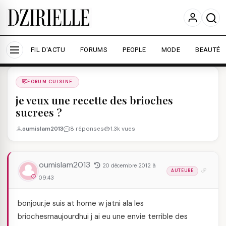
Nous utilisons des cookies pour améliorer votre
expérience et mesurer l'audience.
En savoir plus
Accepter tout
Personnaliser
FIL D'ACTU
FORUMS
PEOPLE
MODE
BEAUTÉ
Forums
/
FORUM CUISINE
/
FORUM CUISINE
je veux une recette des brioches
sucrees ?
oumislam2013
8 réponses
1.3k vues
oumislam2013
20 décembre 2012 à
AUTEURE
09:43
bonjour.je suis at home w jatni ala les
briochesrnaujourdhui j ai eu une envie terrible des