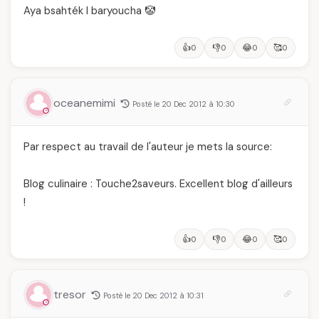
Aya bsahték l baryoucha 🤡
👍
👎
😂
🥰
0
0
0
0
oceanemimi
Posté le 20 Dec 2012 à 10:30
Par respect au travail de l'auteur je mets la source:
Blog culinaire : Touche2saveurs. Excellent blog d'ailleurs
!
👍
👎
😂
🥰
0
0
0
0
tresor
Posté le 20 Dec 2012 à 10:31