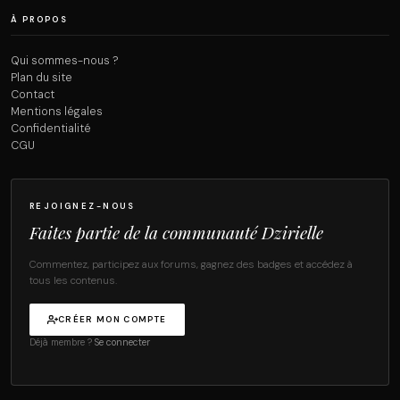
À PROPOS
Qui sommes-nous ?
Plan du site
Contact
Mentions légales
Confidentialité
CGU
REJOIGNEZ-NOUS
Faites partie de la communauté Dzirielle
Commentez, participez aux forums, gagnez des badges et accédez à
tous les contenus.
CRÉER MON COMPTE
Déjà membre ?
Se connecter