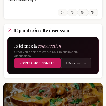
merci beaucoups…
👍
👎
😂
🥰
0
0
0
0
Répondre à cette discussion
Rejoignez la
conversation
Créez votre compte gratuit pour participer aux
discussions.
CRÉER MON COMPTE
Se connecter