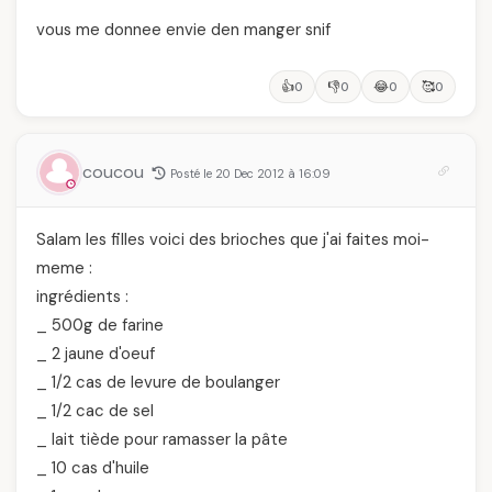
vous me donnee envie den manger snif
👍
👎
😂
🥰
0
0
0
0
coucou
Posté le 20 Dec 2012 à 16:09
Salam les filles voici des brioches que j'ai faites moi-
meme :
ingrédients :
_ 500g de farine
_ 2 jaune d'oeuf
_ 1/2 cas de levure de boulanger
_ 1/2 cac de sel
_ lait tiède pour ramasser la pâte
_ 10 cas d'huile