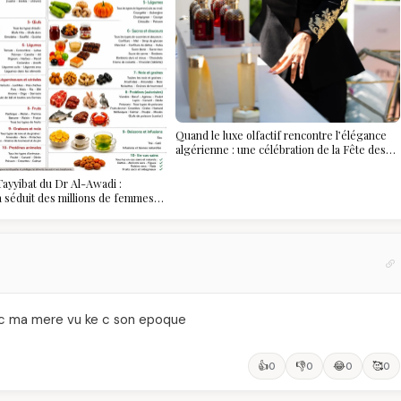
Quand le luxe olfactif rencontre l’élégance
algérienne : une célébration de la Fête des
Mères hors du temps
ayyibat du Dr Al-Awadi :
 a séduit des millions de femmes
, et ce que vous devez vraiment
avec ma mere vu ke c son epoque
👍
👎
😂
🥰
0
0
0
0