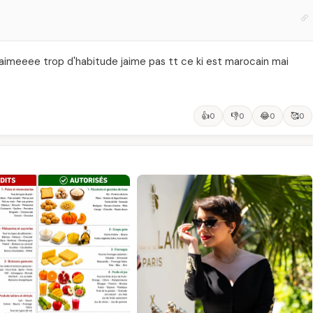
aimeeee trop d'habitude jaime pas tt ce ki est marocain mai
👍
👎
😂
🥰
0
0
0
0