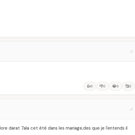
👍
👎
😂
🥰
0
0
0
0
re darat 7ala cet été dans les mariage,des que je l'entends il