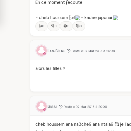
En ce moment j'ecoute
- cheb houssem [url
- kadee japonai
👍
👎
😂
🥰
0
0
0
0
LouNina
Posté le 07 Mar 2013 à 20:08
alors les filles ?
Sissi
Posté le 07 Mar 2013 à 20:08
cheb houssem ana na3che9 ana ntala9 🥰 je l'ado