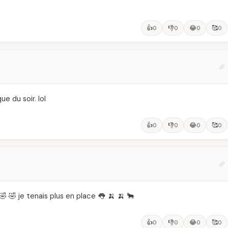
👍
👎
😂
🥰
0
0
0
0
ue du soir. lol
👍
👎
😂
🥰
0
0
0
0
 🤣 🤣 je tenais plus en place 👅 🍌 🍌 🐂
👍
👎
😂
🥰
0
0
0
0