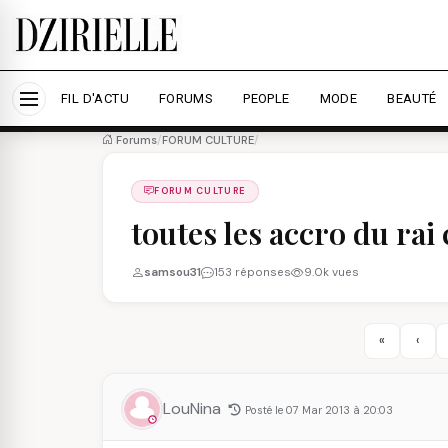
Nous utilisons des cookies pour améliorer votre expé
savoir plus
Accepter tout
Personna
FIL D'ACTU
FORUMS
PEOPLE
MODE
BEAUTÉ
Forums
/
FORUM CULTURE
/
FORUM CULTURE
toutes les accro du rai c
samsou31
153 réponses
9.0k vues
«
‹
LouNina
Posté le 07 Mar 2013 à 20:03