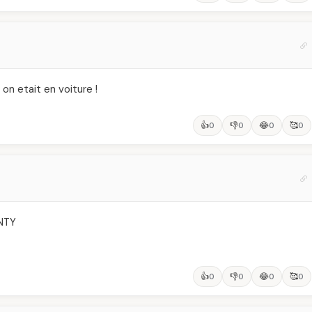
 on etait en voiture !
👍
👎
😂
🥰
0
0
0
0
NTY
👍
👎
😂
🥰
0
0
0
0