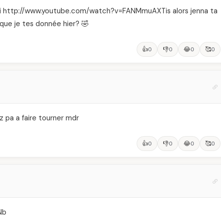
moi http://www.youtube.com/watch?v=FANMmuAXTis alors jenna ta
que je tes donnée hier? 🤣
👍
👎
😂
🥰
0
0
0
0
z pa a faire tourner mdr
👍
👎
😂
🥰
0
0
0
0
'Nb