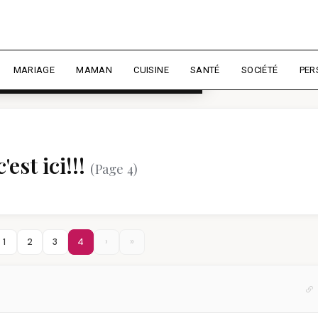
rience et mesurer l'audience.
En
liser
MARIAGE
MAMAN
CUISINE
SANTÉ
SOCIÉTÉ
PER
'est ici!!!
(Page 4)
1
2
3
4
›
»