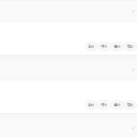
👍
👎
😂
🥰
0
0
0
0
👍
👎
😂
🥰
0
0
0
0