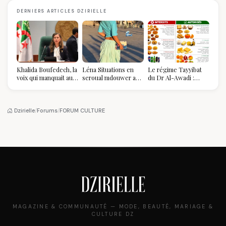
DERNIERS ARTICLES DZIRIELLE
Khalida Boufedech, la
Léna Situations en
Le régime Tayyibat
voix qui manquait au
seroual mdouwer au
du Dr Al-Awadi :
sommet de l'État
Louvre : quand le
pourquoi il a séduit
algérien
pantalon des
des millions de
Algéroises devient la
femmes algériennes,
pièce mode de l'été
et ce que vous devez
Dzirielle
/
Forums
/
FORUM CULTURE
vraiment savoir
MAGAZINE & COMMUNAUTÉ — MODE, BEAUTÉ, MARIAGE &
CULTURE DZ