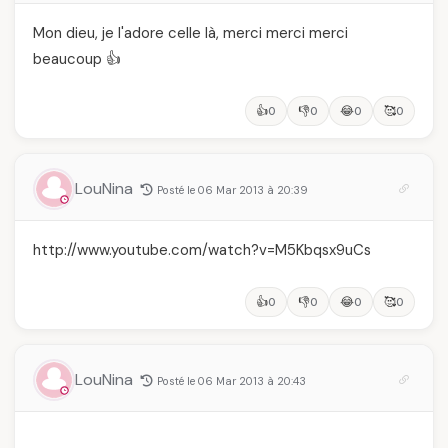
Mon dieu, je l'adore celle là, merci merci merci
beaucoup 👍
👍
👎
😂
🥰
0
0
0
0
LouNina
Posté le 06 Mar 2013 à 20:39
http://www.youtube.com/watch?v=M5Kbqsx9uCs
👍
👎
😂
🥰
0
0
0
0
LouNina
Posté le 06 Mar 2013 à 20:43