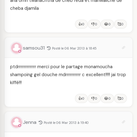
ana omri twahachtha de cheb reda et manwaliche de
cheba djamila
👍
👎
😂
🥰
0
0
0
0
samsou31
Posté le 06 Mar 2013 à 18:45
ptdrrrrrrrrrrrr merci pour le partage monamoucha
shampoing gel douche mdrrrrrrrrrr c excellent!!!!! jai trop
kiffé!!!
👍
👎
😂
🥰
0
0
0
0
Jenna
Posté le 06 Mar 2013 à 19:40