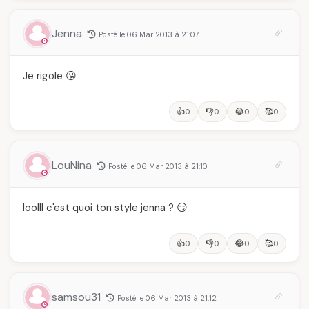
Jenna
Posté le 06 Mar 2013 à 21:07
Je rigole 😘
👍
👎
😂
🥰
0
0
0
0
LouNina
Posté le 06 Mar 2013 à 21:10
loolll c'est quoi ton style jenna ? 😏
👍
👎
😂
🥰
0
0
0
0
samsou31
Posté le 06 Mar 2013 à 21:12