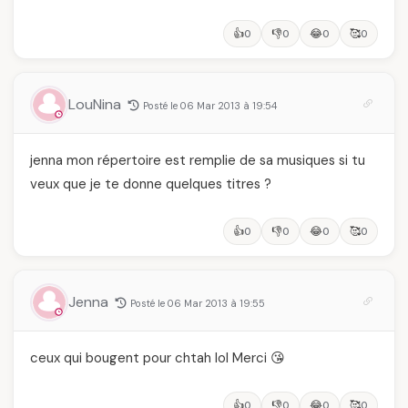
👍
👎
😂
🥰
0
0
0
0
LouNina
Posté le 06 Mar 2013 à 19:54
jenna mon répertoire est remplie de sa musiques si tu
veux que je te donne quelques titres ?
👍
👎
😂
🥰
0
0
0
0
Jenna
Posté le 06 Mar 2013 à 19:55
ceux qui bougent pour chtah lol Merci 😘
👍
👎
😂
🥰
0
0
0
0