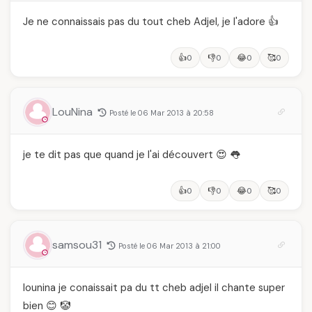
Je ne connaissais pas du tout cheb Adjel, je l'adore 👍
👍
👎
😂
🥰
0
0
0
0
LouNina
Posté le 06 Mar 2013 à 20:58
je te dit pas que quand je l'ai découvert 😍 👅
👍
👎
😂
🥰
0
0
0
0
samsou31
Posté le 06 Mar 2013 à 21:00
lounina je conaissait pa du tt cheb adjel il chante super
bien 😊 🤡