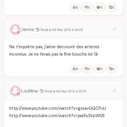
👍
👎
😂
🥰
0
0
0
0
Jenna
Posté le 06 Mar 2013 à 20:05
Ne t'inquiète pas, j'aime découvrir des artistes
inconnus. Je ne ferais pas la fine bouche lol 😘
👍
👎
😂
🥰
0
0
0
0
LouNina
Posté le 06 Mar 2013 à 20:15
http://www.youtube.com/watch?v=gssavGQCPuU
http://www.youtube.com/watch?v=jaa5s3VpWS8