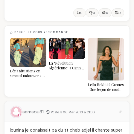
👍
👎
😂
🥰
0
0
0
0
DZIRIELLE VOUS RECOMMANDE
La "Révolution
Algérienne" à Cannes
Léna Situations en
2026 : Au-delà du
seroual mdouwer au
glamour, l'affirmation
Louvre : quand le
souveraine
Leïla Bekhti à Cannes
pantalon des
: Une leçon de mode
Algéroises devient la
vintage,
pièce mode de l'été
d'engagement et de
transmission
samsou31
Posté le 06 Mar 2013 à 21:00
lounina je conaissait pa du tt cheb adjel il chante super