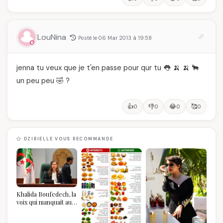
LouNina
Posté le 06 Mar 2013 à 19:58
jenna tu veux que je t'en passe pour qur tu 👅 🍌 🍌 🐂
un peu peu 🤣 ?
👍
👎
😂
🥰
0
0
0
0
DZIRIELLE VOUS RECOMMANDE
Khalida Boufedech, la
voix qui manquait au
sommet de l'État
algérien