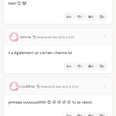
bien 😊 🤡
👍
👎
😂
🥰
0
0
0
0
Jenna
Posté le 06 Mar 2013 à 21:01
il a également un certain charme lol
👍
👎
😂
🥰
0
0
0
0
LouNina
Posté le 06 Mar 2013 à 21:02
jennaaa ouuuuuuhhhh 😍 🤣 🤣 🤣 🤣 tu as raison
👍
👎
😂
🥰
0
0
0
0