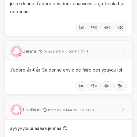
je te donne d'abord ces deux chansons si ça te plait je
continue
👍
👎
😂
🥰
0
0
0
0
Jenna
Posté le 06 Mar 2013 à 20:18
J'adore 👍 💃 👍 Ca donne envie de faire des youyou lol
👍
👎
😂
🥰
0
0
0
0
LouNina
Posté le 06 Mar 2013 à 20:20
ayyyyyouuuaaaaa jennaa 😏