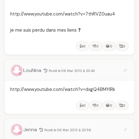
http://www.youtube.com/watch?v=7thRVZ0uau4
je me suis perdu dans mes liens ❓
👍
👎
😂
🥰
0
0
0
0
LouNina
Posté le 06 Mar 2013 à 20:44
http://www.youtube.com/watch?v=dxgQ4BMYIRk
👍
👎
😂
🥰
0
0
0
0
Jenna
Posté le 06 Mar 2013 à 20:56