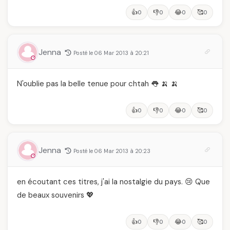
👍
👎
😂
🥰
0
0
0
0
Jenna
Posté le 06 Mar 2013 à 20:21
N'oublie pas la belle tenue pour chtah 👅 🍌 🍌
👍
👎
😂
🥰
0
0
0
0
Jenna
Posté le 06 Mar 2013 à 20:23
en écoutant ces titres, j'ai la nostalgie du pays. 😢 Que
de beaux souvenirs 💖
👍
👎
😂
🥰
0
0
0
0