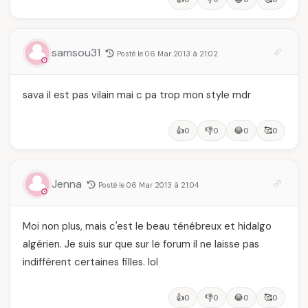
samsou31
Posté le 06 Mar 2013 à 21:02
sava il est pas vilain mai c pa trop mon style mdr
👍
👎
😂
🥰
0
0
0
0
Jenna
Posté le 06 Mar 2013 à 21:04
Moi non plus, mais c'est le beau ténébreux et hidalgo
algérien. Je suis sur que sur le forum il ne laisse pas
indifférent certaines filles. lol
👍
👎
😂
🥰
0
0
0
0