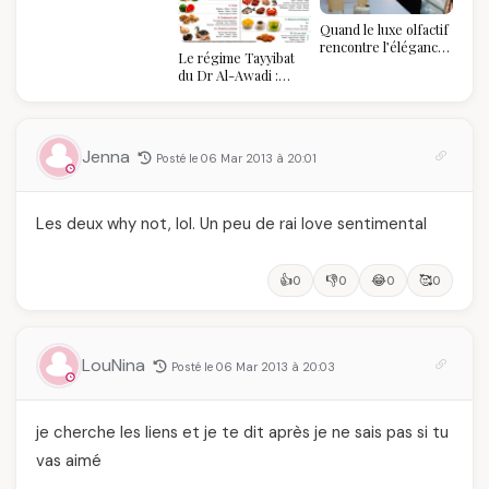
Quand le luxe olfactif
rencontre l’élégance
Le régime Tayyibat
algérienne : une
du Dr Al-Awadi :
célébration de la Fête
pourquoi il a séduit
des Mères hors du
des millions de
temps
femmes algériennes,
et ce que vous devez
Jenna
Posté le 06 Mar 2013 à 20:01
vraiment savoir
Les deux why not, lol. Un peu de rai love sentimental
👍
👎
😂
🥰
0
0
0
0
LouNina
Posté le 06 Mar 2013 à 20:03
je cherche les liens et je te dit après je ne sais pas si tu
vas aimé