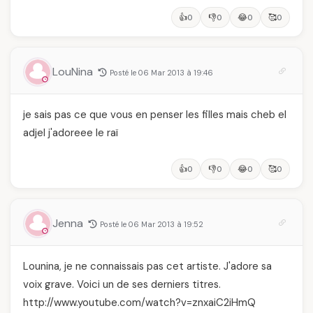
👍
👎
😂
🥰
0
0
0
0
LouNina
Posté le 06 Mar 2013 à 19:46
je sais pas ce que vous en penser les filles mais cheb el
adjel j'adoreee le raï
👍
👎
😂
🥰
0
0
0
0
Jenna
Posté le 06 Mar 2013 à 19:52
Lounina, je ne connaissais pas cet artiste. J'adore sa
voix grave. Voici un de ses derniers titres.
http://www.youtube.com/watch?v=znxaiC2iHmQ