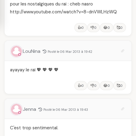
pour les nostalgiques du rai : cheb nasro
http://www.youtube.com/watch?v=8-dnVWLHzWQ
👍
👎
😂
🥰
0
0
0
0
LouNina
Posté le 06 Mar 2013 à 19:42
ayayay le raï 💖 💖 💖 💖
👍
👎
😂
🥰
0
0
0
0
Jenna
Posté le 06 Mar 2013 à 19:43
C'est trop sentimental.