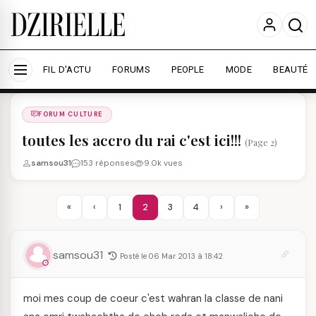
Nous utilisons des cookies pour améliorer votre
expérience et mesurer l'audience.
En savoir plus
Accepter tout
Personnaliser
FIL D'ACTU
FORUMS
PEOPLE
MODE
BEAUTÉ
Forums
/
FORUM CULTURE
/
FORUM CULTURE
toutes les accro du rai c'est ici!!!
(Page 2)
samsou31
153 réponses
9.0k vues
«
‹
1
2
3
4
›
»
samsou31
Posté le 06 Mar 2013 à 18:42
moi mes coup de coeur c'est wahran la classe de nani