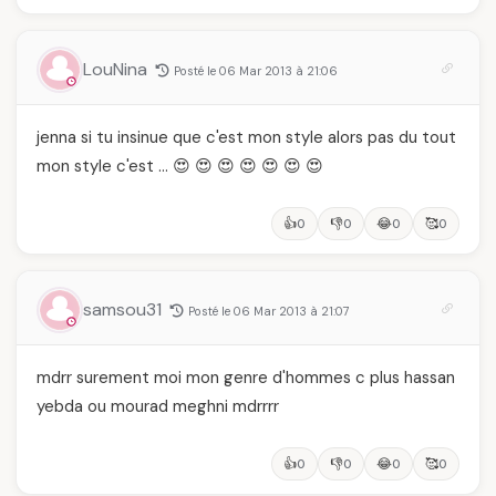
LouNina
Posté le 06 Mar 2013 à 21:06
jenna si tu insinue que c'est mon style alors pas du tout
mon style c'est … 😍 😍 😍 😍 😍 😍 😍
👍
👎
😂
🥰
0
0
0
0
samsou31
Posté le 06 Mar 2013 à 21:07
mdrr surement moi mon genre d'hommes c plus hassan
yebda ou mourad meghni mdrrrr
👍
👎
😂
🥰
0
0
0
0