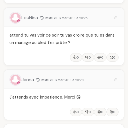
LouNina
Posté le 06 Mar 2013 à 20:25
attend tu vas voir ce soir tu vas croire que tu es dans
un mariage au bled t'es prête ?
👍
👎
😂
🥰
0
0
0
0
Jenna
Posté le 06 Mar 2013 à 20:28
J'attends avec impatience. Merci 😘
👍
👎
😂
🥰
0
0
0
0