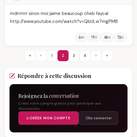
mdrrrrrrr sinon moi jaime beaucoup cheb faycal
http://www.youtube.com/watch?v=QbULw7mgPM8
👍
👎
😂
🥰
0
0
0
0
«
‹
1
2
3
4
›
»
Répondre à cette discussion
Rejoignez la
conversation
Créez votre compte gratuit pour participer aux
discussions.
CRÉER MON COMPTE
Se connecter