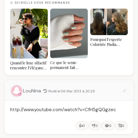
DZIRIELLE VOUS RECOMMANDE
Pourquoi l'experte
Coloriste Nadia
refuse de refaire
votre balayage (et
pourquoi vous allez
Ce que le semi-
Quand le luxe olfactif
l'adorer pour ça)
permanent fait
rencontre l’élégance
réellement à vos
algérienne : une
ongles
célébration de la Fête
des Mères hors du
temps
LouNina
Posté le 06 Mar 2013 à 20:29
http://www.youtube.com/watch?v=CfH5gQGgzec
👍
👎
😂
🥰
0
0
0
0