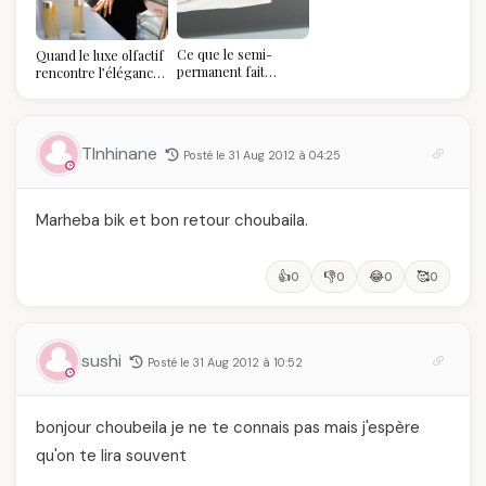
refuse de refaire
votre balayage (et
pourquoi vous allez
Ce que le semi-
Quand le luxe olfactif
l'adorer pour ça)
permanent fait
rencontre l’élégance
réellement à vos
algérienne : une
ongles
célébration de la Fête
des Mères hors du
temps
TInhinane
Posté le 31 Aug 2012 à 04:25
Marheba bik et bon retour choubaila.
👍
👎
😂
🥰
0
0
0
0
sushi
Posté le 31 Aug 2012 à 10:52
bonjour choubeila je ne te connais pas mais j'espère
qu'on te lira souvent