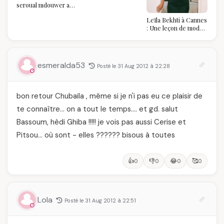
seroual mdouwer au
glamour, l'affirmation
Louvre : quand le
souveraine
Leïla Bekhti à Cannes
pantalon des
: Une leçon de mode
Algéroises devient la
vintage,
pièce mode de l'été
d'engagement et de
transmission
esmeralda53
Posté le 31 Aug 2012 à 22:28
bon retour Chubaïla , même si je n'i pas eu ce plaisir de
te connaître… on a tout le temps…. et gd. salut
Bassoum, hèdi Ghiba !!!!! je vois pas aussi Cerise et
Pitsou… où sont - elles ?????? bisous à toutes
👍
👎
😂
🥰
0
0
0
0
Lola
Posté le 31 Aug 2012 à 22:51