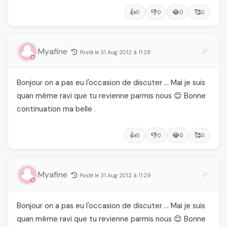
👍
👎
😂
🥰
0
0
0
0
Myafine
Posté le 31 Aug 2012 à 11:28
Bonjour on a pas eu l'occasion de discuter … Mai je suis
quan même ravi que tu revienne parmis nous 😊 Bonne
continuation ma belle .
👍
👎
😂
🥰
0
0
0
0
Myafine
Posté le 31 Aug 2012 à 11:29
Bonjour on a pas eu l'occasion de discuter … Mai je suis
quan même ravi que tu revienne parmis nous 😊 Bonne