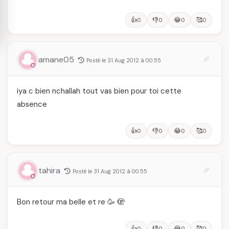
👍
👎
😂
🥰
0
0
0
0
amane05
Posté le 31 Aug 2012 à 00:55
iya c bien nchallah tout vas bien pour toi cette
absence
👍
👎
😂
🥰
0
0
0
0
tahira
Posté le 31 Aug 2012 à 00:55
Bon retour ma belle et re 🥳 🫣
👍
👎
😂
🥰
0
0
0
0