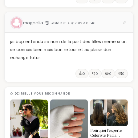
magnolia
Posté le 31 Aug 2012 à 03:46
jai bcp entendu se nom de la part des filles meme si on
se connais bien mais bon retour et au plaisir dun
echange futur.
👍
👎
😂
🥰
0
0
0
0
DZIRIELLE VOUS RECOMMANDE
Pourquoi l'experte
Coloriste Nadia