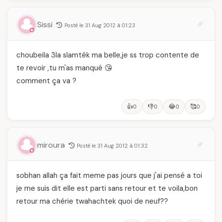
Sissi
Posté le 31 Aug 2012 à 01:23
choubeila 3la slamték ma belle,je ss trop contente de
te revoir ,tu m'as manqué 😘
comment ça va ?
👍
👎
😂
🥰
0
0
0
0
miroura
Posté le 31 Aug 2012 à 01:32
sobhan allah ça fait meme pas jours que j'ai pensé a toi
je me suis dit elle est parti sans retour et te voila,bon
retour ma chérie twahachtek quoi de neuf??