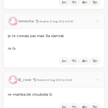
👍
👎
😂
🥰
0
0
0
0
temecha
Posté le 31 Aug 2012 à 01:47
je te connais pas mais 3la slamtak
re 🥳
👍
👎
😂
🥰
0
0
0
0
lili_rose
Posté le 31 Aug 2012 à 03:43
re-marhba bik choubeila 🥳
👍
👎
😂
🥰
0
0
0
0