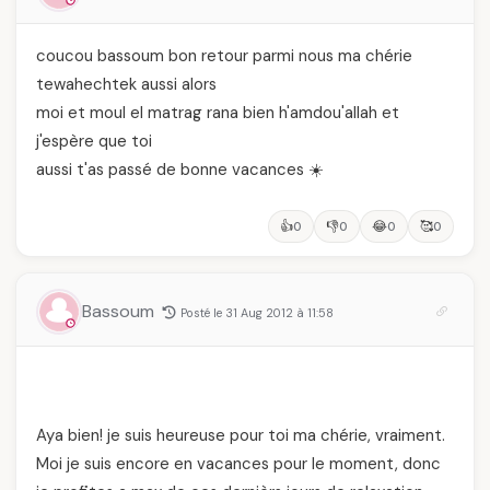
coucou bassoum bon retour parmi nous ma chérie
tewahechtek aussi alors
moi et moul el matrag rana bien h'amdou'allah et
j'espère que toi
aussi t'as passé de bonne vacances ☀️
👍
👎
😂
🥰
0
0
0
0
Bassoum
Posté le 31 Aug 2012 à 11:58
Aya bien! je suis heureuse pour toi ma chérie, vraiment.
Moi je suis encore en vacances pour le moment, donc