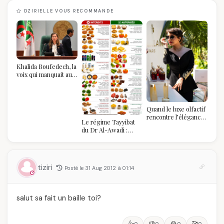
DZIRIELLE VOUS RECOMMANDE
Khalida Boufedech, la
voix qui manquait au
sommet de l'État
algérien
Quand le luxe olfactif
rencontre l’élégance
Le régime Tayyibat
algérienne : une
du Dr Al-Awadi :
célébration de la Fête
pourquoi il a séduit
des Mères hors du
des millions de
temps
femmes algériennes,
et ce que vous devez
tiziri
Posté le 31 Aug 2012 à 01:14
vraiment savoir
salut sa fait un baille toi?
👍
👎
😂
🥰
0
0
0
0