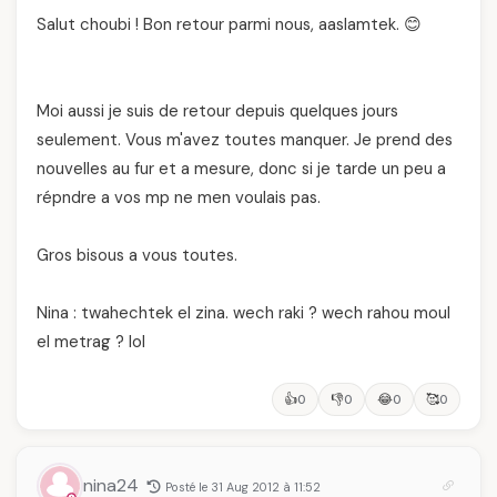
Salut choubi ! Bon retour parmi nous, aaslamtek. 😊
Moi aussi je suis de retour depuis quelques jours
seulement. Vous m'avez toutes manquer. Je prend des
nouvelles au fur et a mesure, donc si je tarde un peu a
répndre a vos mp ne men voulais pas.
Gros bisous a vous toutes.
Nina : twahechtek el zina. wech raki ? wech rahou moul
el metrag ? lol
👍
👎
😂
🥰
0
0
0
0
nina24
Posté le 31 Aug 2012 à 11:52