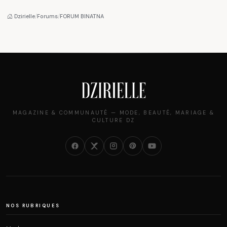
Algéroises devient la
femmes algériennes,
pièce mode de l'été
et ce que vous devez
Dzirielle
/
Forums
/
FORUM BINATNA
vraiment savoir
MAGAZINE & COMMUNAUTÉ — MODE, BEAUTÉ, MARIAGE &
CULTURE DZ
NOS RUBRIQUES