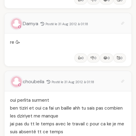
Damya
Posté le 31 Aug 2012 à 01:18
re 🥳
👍
👎
😂
🥰
0
0
0
0
choubeila
Posté le 31 Aug 2012 à 01:18
oui perlita surment
ben tiziri et oui ca fai un baille ahh tu sais pas combien
les dziriyet me manque
jai pas du tt le temps avec le travail c pour ca ke je me
suis absenté tt ce temps