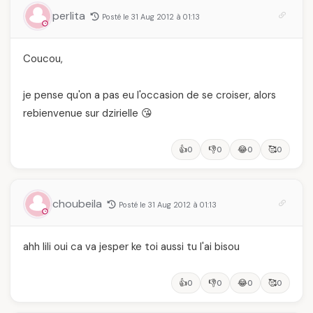
perlita
Posté le 31 Aug 2012 à 01:13
Coucou,
je pense qu'on a pas eu l'occasion de se croiser, alors
rebienvenue sur dzirielle 😘
👍
👎
😂
🥰
0
0
0
0
choubeila
Posté le 31 Aug 2012 à 01:13
ahh lili oui ca va jesper ke toi aussi tu l'ai bisou
👍
👎
😂
🥰
0
0
0
0