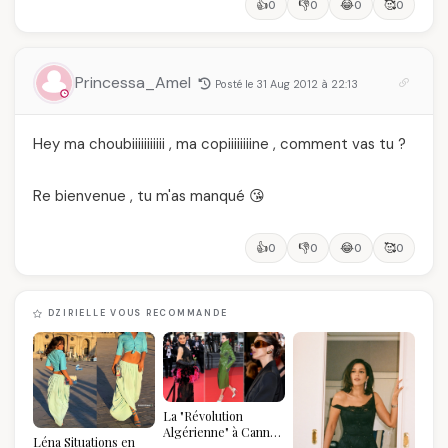
👍
👎
😂
🥰
0
0
0
0
Princessa_Amel
Posté le 31 Aug 2012 à 22:13
Hey ma choubiiiiiiiiiii , ma copiiiiiiiine , comment vas tu ?
Re bienvenue , tu m'as manqué 😘
👍
👎
😂
🥰
0
0
0
0
DZIRIELLE VOUS RECOMMANDE
La "Révolution
Algérienne" à Cannes
Léna Situations en
2026 : Au-delà du