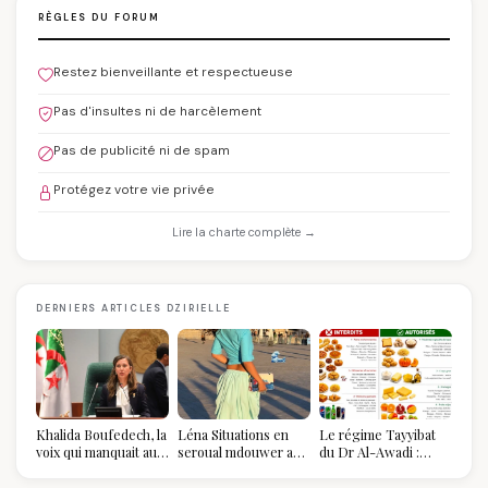
RÈGLES DU FORUM
Restez bienveillante et respectueuse
Pas d'insultes ni de harcèlement
Pas de publicité ni de spam
Protégez votre vie privée
Lire la charte complète →
DERNIERS ARTICLES DZIRIELLE
Khalida Boufedech, la
Léna Situations en
Le régime Tayyibat
voix qui manquait au
seroual mdouwer au
du Dr Al-Awadi :
sommet de l'État
Louvre : quand le
pourquoi il a séduit
algérien
pantalon des
des millions de