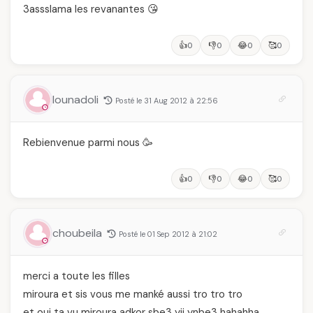
3assslama les revanantes 😘
👍
👎
😂
🥰
0
0
0
0
lounadoli
Posté le 31 Aug 2012 à 22:56
Rebienvenue parmi nous 🥳
👍
👎
😂
🥰
0
0
0
0
choubeila
Posté le 01 Sep 2012 à 21:02
merci a toute les filles
miroura et sis vous me manké aussi tro tro tro
et oui ta vu miroura adkor sbe3 yji ynbe3 hahahha