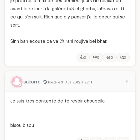
je profites a max de ces dernièrs jours de relaxation
avant le retour à la galère ta3 el ghorba, la9raya et tt
ce qui s'en suit. Rien que d'y penser j'ai le coeur qui se
sert.
Sinn bah écoute ca va 😊 rani roujiya bel bhar.
👍
👎
😂
🥰
0
0
0
0
sakorra
Posté le 31 Aug 2012 à 22:11
Je suis tres contente de te revoir choubeila
bisou bisou