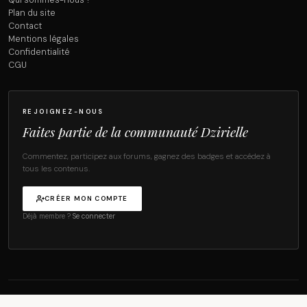
Qui sommes-nous ?
Plan du site
Contact
Mentions légales
Confidentialité
CGU
REJOIGNEZ-NOUS
Faites partie de la communauté Dzirielle
Commentez, participez aux forums, gagnez des badges et accédez à
tous les contenus.
CRÉER MON COMPTE
Déjà membre ?
Se connecter
© 2026 Dzirielle Magazine — Tous droits réservés.