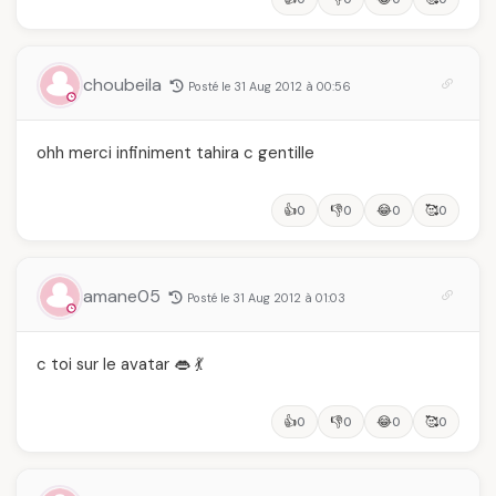
choubeila
Posté le 31 Aug 2012 à 00:56
ohh merci infiniment tahira c gentille
👍
👎
😂
🥰
0
0
0
0
amane05
Posté le 31 Aug 2012 à 01:03
c toi sur le avatar 👄 💃
👍
👎
😂
🥰
0
0
0
0