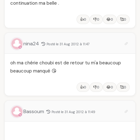
continuation ma belle .
👍
👎
😂
🥰
0
0
0
0
nina24
Posté le 31 Aug 2012 à 11:47
oh ma chérie choubi est de retour tu m'a beaucoup
beaucoup manqué 😘
👍
👎
😂
🥰
0
0
0
0
Bassoum
Posté le 31 Aug 2012 à 11:49