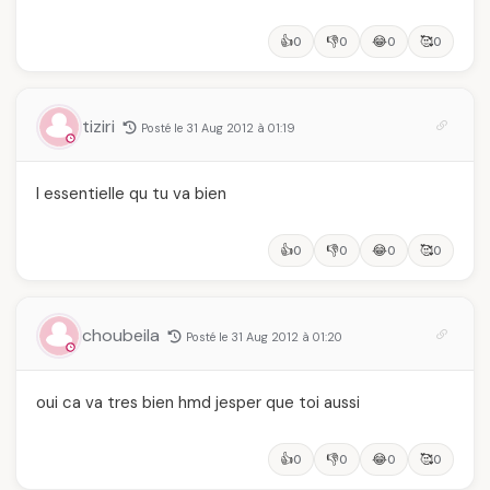
👍
👎
😂
🥰
0
0
0
0
tiziri
Posté le 31 Aug 2012 à 01:19
l essentielle qu tu va bien
👍
👎
😂
🥰
0
0
0
0
choubeila
Posté le 31 Aug 2012 à 01:20
oui ca va tres bien hmd jesper que toi aussi
👍
👎
😂
🥰
0
0
0
0