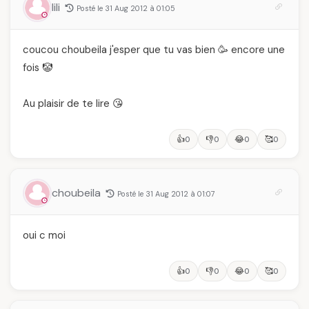
lili
Posté le 31 Aug 2012 à 01:05
coucou choubeila j'esper que tu vas bien 🥳 encore une
fois 🤡
Au plaisir de te lire 😘
👍
👎
😂
🥰
0
0
0
0
choubeila
Posté le 31 Aug 2012 à 01:07
oui c moi
👍
👎
😂
🥰
0
0
0
0