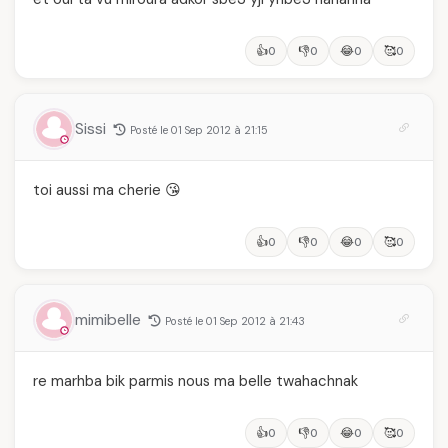
👍
👎
😂
🥰
0
0
0
0
Sissi
Posté le 01 Sep 2012 à 21:15
toi aussi ma cherie 😘
👍
👎
😂
🥰
0
0
0
0
mimibelle
Posté le 01 Sep 2012 à 21:43
re marhba bik parmis nous ma belle twahachnak
👍
👎
😂
🥰
0
0
0
0