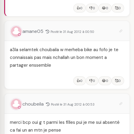
👍
👎
😂
🥰
0
0
0
0
amane05
Posté le 31 Aug 2012 à 00:50
a3la selamtek choubaila w merheba bike au fofo je te
connaissais pas mais nchallah un bon moment a
partager enssemble
👍
👎
😂
🥰
0
0
0
0
choubeila
Posté le 31 Aug 2012 à 00:53
merci bcp oui g t parmi les filles pui je me sui absenté
ca fai un an mtn je pense