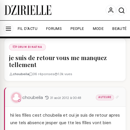
Nous utilisons des cookies pour améliorer votre
expérience et mesurer l'audience.
En savoir plus
Accepter tout
Personnaliser
FIL D'ACTU
FORUMS
PEOPLE
MODE
BEAUTÉ
Forums
/
FORUM BINATNA
/
FORUM BINATNA
je suis de retour vous me manquez
tellement
choubeila
36 réponses
1.3k vues
choubeila
31 août 2012 à 00:48
AUTEURE
hii les filles cest choubeila et oui je suis de retour apres
une tels absence jesper que tte les filles vont bien