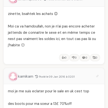
zinette, bsahtek les achats 😊
Moi ca va hamdoullah, non je n’ai pas encore acheter
jattends de connaitre le sexe et en même temps ce
nest pas vraiment les soldes ici, en tout cas pas là ou
j’habite 🙁
👍
👎
😂
🥰
0
0
0
0
kamikam
Posté le 09 Jan 2016 à 02:01
moi je me suis eclater pour le sale en uk cest top
des boots pour ma soeur a 13£ 70%off