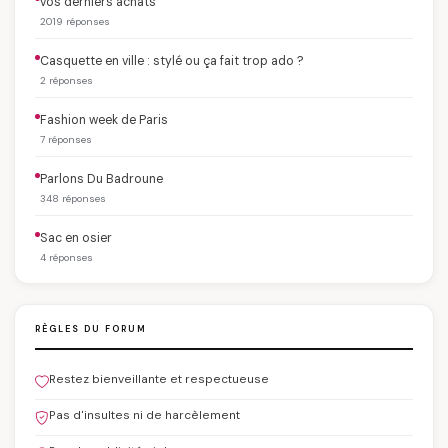
vos derniers achats
2019 réponses
Casquette en ville : stylé ou ça fait trop ado ?
2 réponses
Fashion week de Paris
7 réponses
Parlons Du Badroune
348 réponses
Sac en osier
4 réponses
RÈGLES DU FORUM
Restez bienveillante et respectueuse
Pas d'insultes ni de harcèlement