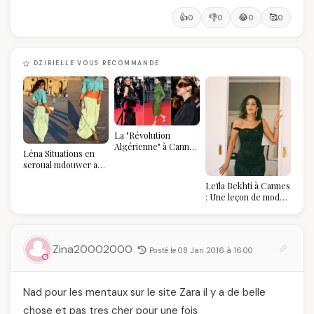
👍
👎
😂
🥰
0
0
0
0
DZIRIELLE VOUS RECOMMANDE
La "Révolution
Algérienne" à Cannes
Léna Situations en
2026 : Au-delà du
seroual mdouwer au
glamour, l'affirmation
Louvre : quand le
souveraine
Leïla Bekhti à Cannes
pantalon des
: Une leçon de mode
Algéroises devient la
vintage,
pièce mode de l'été
d'engagement et de
transmission
Zina20002000
Posté le 08 Jan 2016 à 16:00
Nad pour les mentaux sur le site Zara il y a de belle
chose et pas tres cher pour une fois