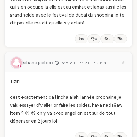
qui s en occupe la elle est au emirat et labas aussi c les
grand solde avec le festival de dubai du shopping je te
dit pas elle ma dit qu elle s y eclatè
👍
👎
😂
🥰
0
0
0
0
sihamquebec
Posté le 07 Jan 2016 à 20:08
Tiziri,
cest exactement ca ! incha allah l,année prochaine je
vais essayer d’y aller pr faire les soldes, haya netla9aw
ltem ? 😊 😉 on y va avec angel on est sur de tout
dépenser en 2 jours lol
👍
👎
😂
🥰
0
0
0
0