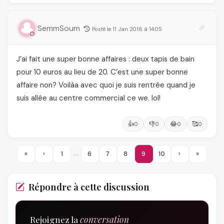
SemmSoum
Posté le 11 Jan 2016 à 14:05
J’ai fait une super bonne affaires : deux tapis de bain
pour 10 euros au lieu de 20. C’est une super bonne
affaire non? Voilàa avec quoi je suis rentrée quand je
suis allée au centre commercial ce we. lol!
👍
👎
😂
🥰
0
0
0
0
…
«
‹
1
6
7
8
9
10
›
»
Répondre à cette discussion
Rejoignez la
conversation