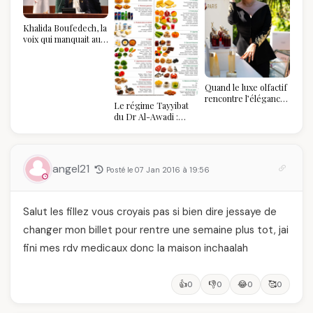
Khalida Boufedech, la
voix qui manquait au
sommet de l'État
algérien
Quand le luxe olfactif
rencontre l’élégance
Le régime Tayyibat
algérienne : une
du Dr Al-Awadi :
célébration de la Fête
pourquoi il a séduit
des Mères hors du
des millions de
temps
femmes algériennes,
et ce que vous devez
angel21
Posté le 07 Jan 2016 à 19:56
vraiment savoir
Salut les fillez vous croyais pas si bien dire jessaye de
changer mon billet pour rentre une semaine plus tot, jai
fini mes rdv medicaux donc la maison inchaalah
👍
👎
😂
🥰
0
0
0
0