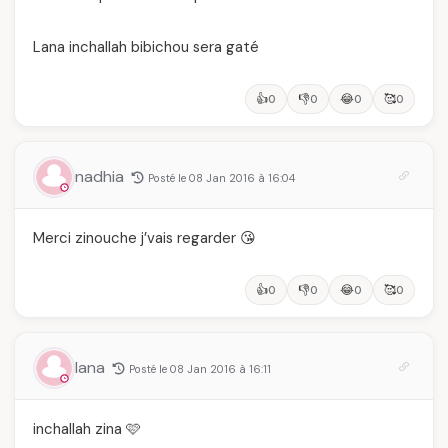
Lana inchallah bibichou sera gaté
👍
👎
😂
🥰
0
0
0
0
nadhia
Posté le 08 Jan 2016 à 16:04
Merci zinouche j’vais regarder 😘
👍
👎
😂
🥰
0
0
0
0
lana
Posté le 08 Jan 2016 à 16:11
inchallah zina 🩷