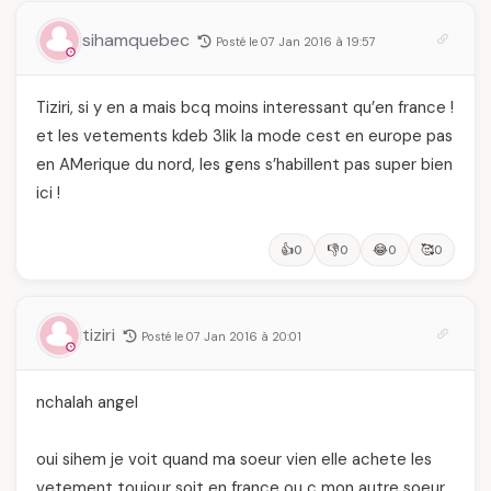
sihamquebec
Posté le 07 Jan 2016 à 19:57
Tiziri, si y en a mais bcq moins interessant qu’en france !
et les vetements kdeb 3lik la mode cest en europe pas
en AMerique du nord, les gens s’habillent pas super bien
ici !
👍
👎
😂
🥰
0
0
0
0
tiziri
Posté le 07 Jan 2016 à 20:01
nchalah angel
oui sihem je voit quand ma soeur vien elle achete les
vetement toujour soit en france ou c mon autre soeur