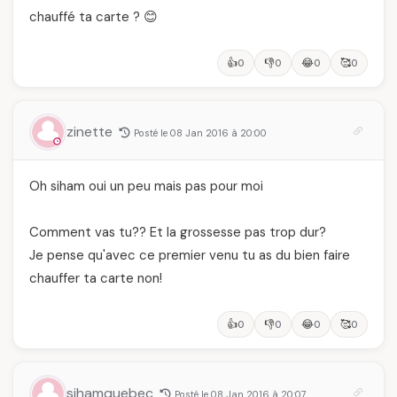
chauffé ta carte ? 😊
👍
👎
😂
🥰
0
0
0
0
zinette
Posté le 08 Jan 2016 à 20:00
Oh siham oui un peu mais pas pour moi
Comment vas tu?? Et la grossesse pas trop dur?
Je pense qu'avec ce premier venu tu as du bien faire
chauffer ta carte non!
👍
👎
😂
🥰
0
0
0
0
sihamquebec
Posté le 08 Jan 2016 à 20:07