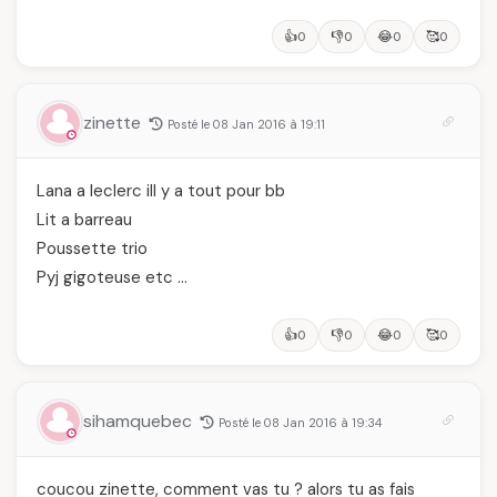
👍
👎
😂
🥰
0
0
0
0
zinette
Posté le 08 Jan 2016 à 19:11
Lana a leclerc ill y a tout pour bb
Lit a barreau
Poussette trio
Pyj gigoteuse etc …
👍
👎
😂
🥰
0
0
0
0
sihamquebec
Posté le 08 Jan 2016 à 19:34
coucou zinette, comment vas tu ? alors tu as fais