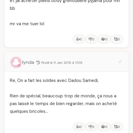
et jai acheter pleins body grenouillere pyjama pour mn
bb
mr va me tuer lol
👍
👎
😂
🥰
0
0
0
0
lynda
Posté le 11 Jan 2016 à 11:06
Re, On a fait les soldes avec Dadou Samedi,
Rien de spécial, beaucoup trop de monde, ça nous a
pas laissé le temps de bien regarder, mais on acheté
quelques bricoles…
👍
👎
😂
🥰
0
0
0
0