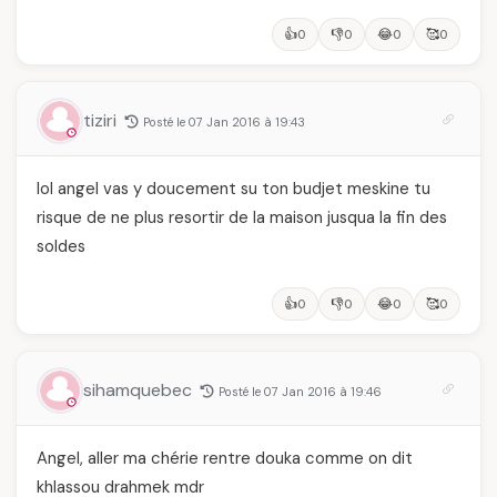
👍
👎
😂
🥰
0
0
0
0
tiziri
Posté le 07 Jan 2016 à 19:43
lol angel vas y doucement su ton budjet meskine tu
risque de ne plus resortir de la maison jusqua la fin des
soldes
👍
👎
😂
🥰
0
0
0
0
sihamquebec
Posté le 07 Jan 2016 à 19:46
Angel, aller ma chérie rentre douka comme on dit
khlassou drahmek mdr