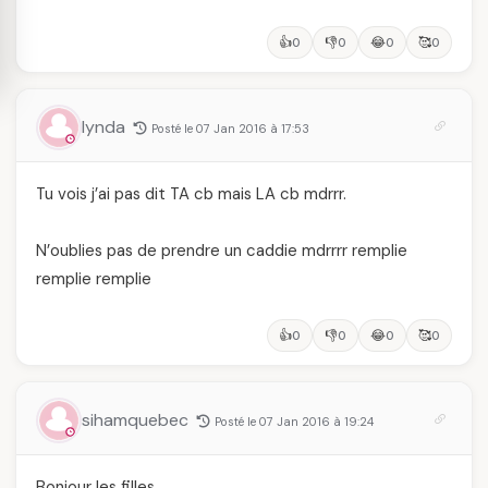
👍
👎
😂
🥰
0
0
0
0
lynda
Posté le 07 Jan 2016 à 17:53
Tu vois j’ai pas dit TA cb mais LA cb mdrrr.
N’oublies pas de prendre un caddie mdrrrr remplie
remplie remplie
👍
👎
😂
🥰
0
0
0
0
sihamquebec
Posté le 07 Jan 2016 à 19:24
Bonjour les filles,