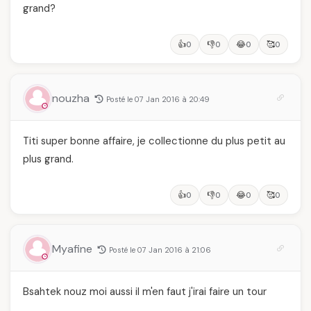
grand?
👍
👎
😂
🥰
0
0
0
0
nouzha
Posté le 07 Jan 2016 à 20:49
Titi super bonne affaire, je collectionne du plus petit au
plus grand.
👍
👎
😂
🥰
0
0
0
0
Myafine
Posté le 07 Jan 2016 à 21:06
Bsahtek nouz moi aussi il m'en faut j'irai faire un tour