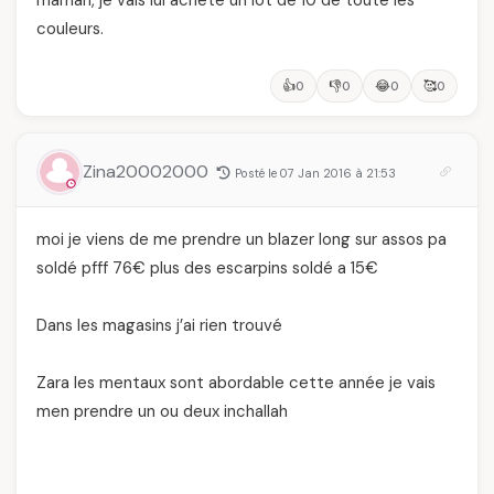
maman, je vais lui acheté un lot de 10 de toute les
couleurs.
👍
👎
😂
🥰
0
0
0
0
Zina20002000
Posté le 07 Jan 2016 à 21:53
moi je viens de me prendre un blazer long sur assos pa
soldé pfff 76€ plus des escarpins soldé a 15€
Dans les magasins j’ai rien trouvé
Zara les mentaux sont abordable cette année je vais
men prendre un ou deux inchallah