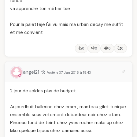
foncé
va apprendre ton métier tse
Pour la paletteje l'ai vu mais ma urban decay me suffit
et me convient
👍
👎
😂
🥰
0
0
0
0
angel21
Posté le 07 Jan 2016 à 19:40
2 jour de soldes plus de budget.
Aujourdhuit ballerine chez eram , manteau gilet tunique
ensemble sous vetement debardeur noir chez etam.
Pinceau fond de teint chez yves rocher make up chez
kiko quelque bijoux chez camaieu aussi.