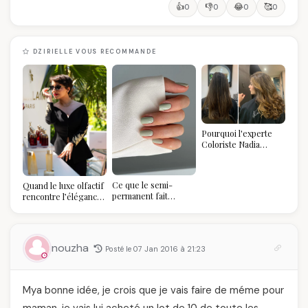
👍
👎
😂
🥰
0
0
0
0
DZIRIELLE VOUS RECOMMANDE
Pourquoi l'experte
Coloriste Nadia
refuse de refaire
votre balayage (et
pourquoi vous allez
Ce que le semi-
Quand le luxe olfactif
l'adorer pour ça)
permanent fait
rencontre l’élégance
réellement à vos
algérienne : une
ongles
célébration de la Fête
des Mères hors du
temps
nouzha
Posté le 07 Jan 2016 à 21:23
Mya bonne idée, je crois que je vais faire de méme pour