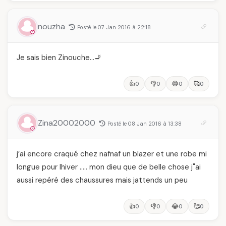
nouzha
Posté le 07 Jan 2016 à 22:18
Je sais bien Zinouche…🚬
👍
👎
😂
🥰
0
0
0
0
Zina20002000
Posté le 08 Jan 2016 à 13:38
j’ai encore craqué chez nafnaf un blazer et une robe mi
longue pour lhiver ….. mon dieu que de belle chose j"ai
aussi repéré des chaussures mais jattends un peu
👍
👎
😂
🥰
0
0
0
0