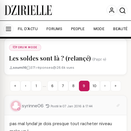
Nous utilisons des cookies pour améliorer votre
expérience et mesurer l'audience.
En savoir plus
Accepter tout
Personnaliser
FIL D'ACTU
FORUMS
PEOPLE
MODE
BEAUTÉ
Forums
/
FORUM MODE
/
FORUM MODE
Les soldes sont là ? (relançé)
(Page 9)
soumi16
371 réponses
28.6k vues
…
«
‹
1
6
7
8
9
10
›
»
syrinne06
Posté le 07 Jan 2016 à 17:44
pas mal lynda! je dois presque tout racheter niveau