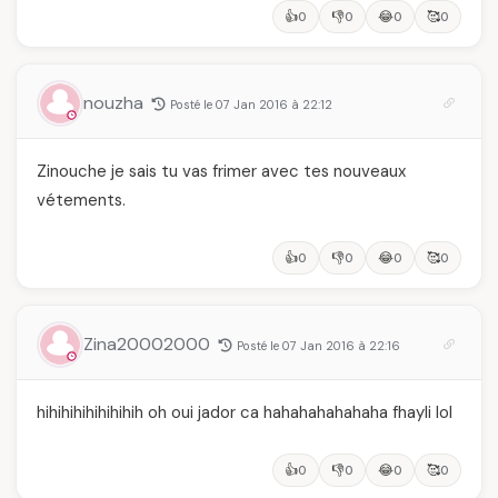
👍
👎
😂
🥰
0
0
0
0
nouzha
Posté le 07 Jan 2016 à 22:12
Zinouche je sais tu vas frimer avec tes nouveaux
vétements.
👍
👎
😂
🥰
0
0
0
0
Zina20002000
Posté le 07 Jan 2016 à 22:16
hihihihihihihihih oh oui jador ca hahahahahahaha fhayli lol
👍
👎
😂
🥰
0
0
0
0