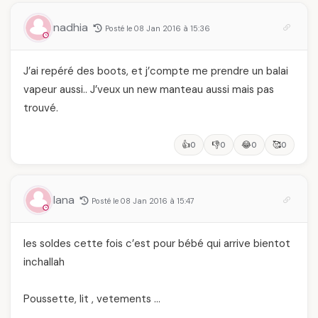
nadhia
Posté le 08 Jan 2016 à 15:36
J’ai repéré des boots, et j’compte me prendre un balai
vapeur aussi.. J’veux un new manteau aussi mais pas
trouvé.
👍
👎
😂
🥰
0
0
0
0
lana
Posté le 08 Jan 2016 à 15:47
les soldes cette fois c’est pour bébé qui arrive bientot
inchallah
Poussette, lit , vetements …