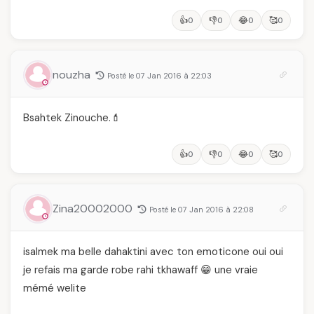
👍
👎
😂
🥰
0
0
0
0
nouzha
Posté le 07 Jan 2016 à 22:03
Bsahtek Zinouche.💄
👍
👎
😂
🥰
0
0
0
0
Zina20002000
Posté le 07 Jan 2016 à 22:08
isalmek ma belle dahaktini avec ton emoticone oui oui
je refais ma garde robe rahi tkhawaff 😁 une vraie
mémé welite