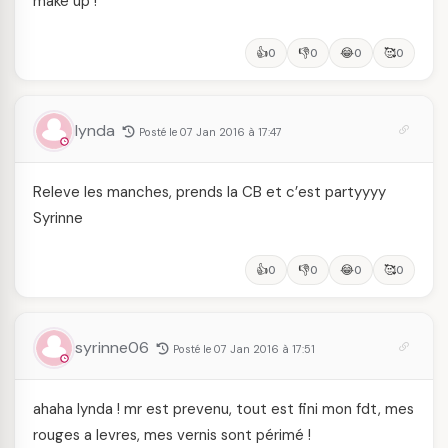
make up !
👍
👎
😂
🥰
0
0
0
0
lynda
Posté le 07 Jan 2016 à 17:47
Releve les manches, prends la CB et c’est partyyyy
Syrinne
👍
👎
😂
🥰
0
0
0
0
syrinne06
Posté le 07 Jan 2016 à 17:51
ahaha lynda ! mr est prevenu, tout est fini mon fdt, mes
rouges a levres, mes vernis sont périmé !