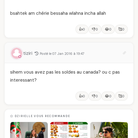
bsahtek am chérie bessaha wlahna incha allah
👍
👎
😂
🥰
0
0
0
0
tiziri
Posté le 07 Jan 2016 à 19:47
sihem vous avez pas les soldes au canada? ou c pas
interessant?
👍
👎
😂
🥰
0
0
0
0
DZIRIELLE VOUS RECOMMANDE