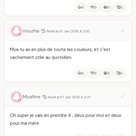
👍
👎
😂
🥰
0
0
0
0
nouzha
Posté le 07 Jan 2016 à 21:10
Mya tu as en plus de toute les couleurs, et c’est
vachement utile au quotidien.
👍
👎
😂
🥰
0
0
0
0
Myafine
Posté le 07 Jan 2016 à 21:17
Oh super je vais en prendre 4 , deux pour moi et deux
pour ma mère