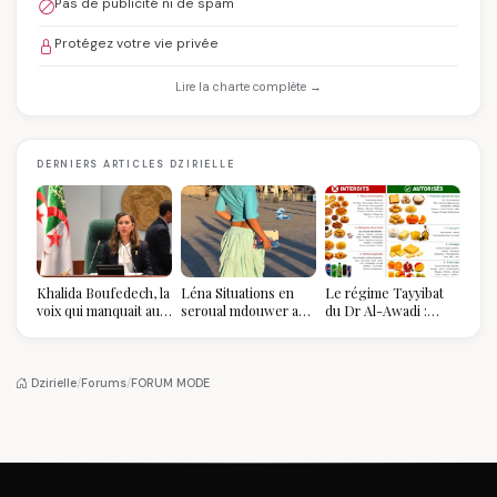
Pas de publicité ni de spam
Protégez votre vie privée
Lire la charte complète →
DERNIERS ARTICLES DZIRIELLE
Khalida Boufedech, la
Léna Situations en
Le régime Tayyibat
voix qui manquait au
seroual mdouwer au
du Dr Al-Awadi :
sommet de l'État
Louvre : quand le
pourquoi il a séduit
algérien
pantalon des
des millions de
Algéroises devient la
femmes algériennes,
pièce mode de l'été
et ce que vous devez
Dzirielle
/
Forums
/
FORUM MODE
vraiment savoir