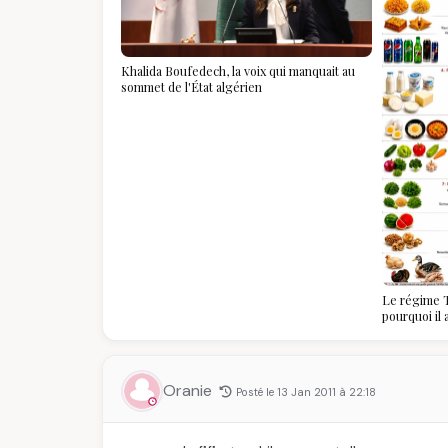
Khalida Boufedech, la voix qui manquait au
sommet de l'État algérien
Le régime T
pourquoi il
algériennes
savoir
Oranie
Posté le 13 Jan 2011 à 22:18