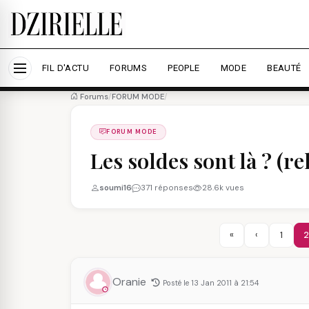
Nous utilisons des cookies pour améliorer votre expé
savoir plus
Accepter tout
Personna
FIL D'ACTU
FORUMS
PEOPLE
MODE
BEAUTÉ
Forums
/
FORUM MODE
/
FORUM MODE
Les soldes sont là ? (r
soumi16
371 réponses
28.6k vues
«
‹
1
Oranie
Posté le 13 Jan 2011 à 21:54