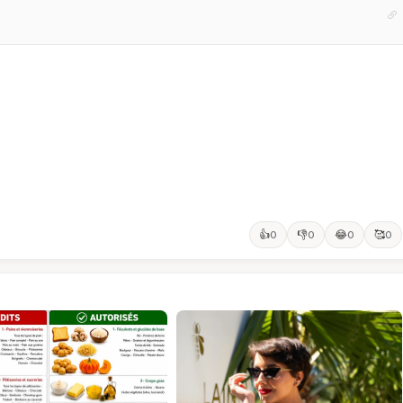
👍
👎
😂
🥰
0
0
0
0