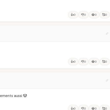
👍
👎
😂
🥰
0
0
0
0
👍
👎
😂
🥰
0
0
0
0
tements aussi 🤡
👍
👎
😂
🥰
0
0
0
0