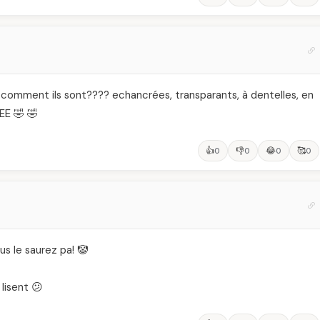
t ils sont???? echancrées, transparants, à dentelles, en
E 🤣 🤣
👍
👎
😂
🥰
0
0
0
0
us le saurez pa! 🤡
lisent 😕