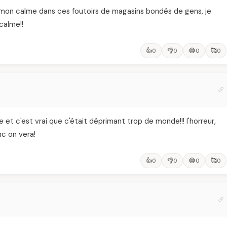
der mon calme dans ces foutoirs de magasins bondés de gens, je
calme!!
👍
👎
😂
🥰
0
0
0
0
e et c'est vrai que c'était déprimant trop de monde!!! l'horreur,
nc on vera!
👍
👎
😂
🥰
0
0
0
0