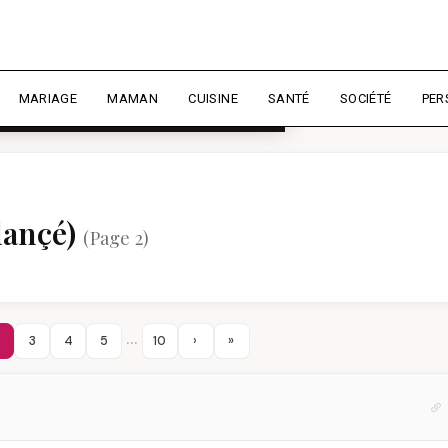
rience et mesurer l'audience.
En
liser
MARIAGE
MAMAN
CUISINE
SANTÉ
SOCIÉTÉ
PER
elançé)
(Page 2)
…
2
3
4
5
10
›
»