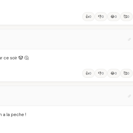
👍
👎
😂
🥰
0
0
0
0
r ce soir 🤡 🤔
👍
👎
😂
🥰
0
0
0
0
n a la peche !