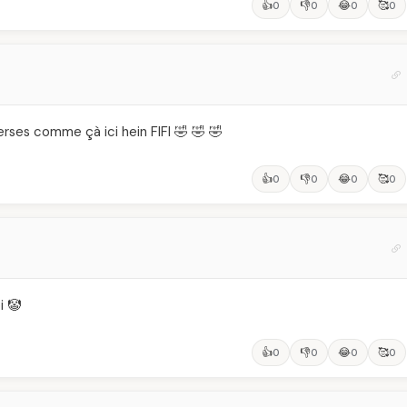
👍
👎
😂
🥰
0
0
0
0
rses comme çà ici hein FIFI 🤣 🤣 🤣
👍
👎
😂
🥰
0
0
0
0
i 🤡
👍
👎
😂
🥰
0
0
0
0