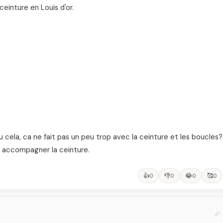
einture en Louis d'or.
s vu cela, ca ne fait pas un peu trop avec la ceinture et les boucles?
ur accompagner la ceinture.
👍
👎
😂
🥰
0
0
0
0