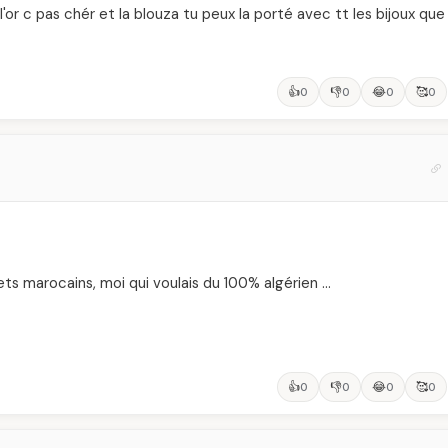
'or c pas chér et la blouza tu peux la porté avec tt les bijoux que
👍
👎
😂
🥰
0
0
0
0
ets marocains, moi qui voulais du 100% algérien …
👍
👎
😂
🥰
0
0
0
0