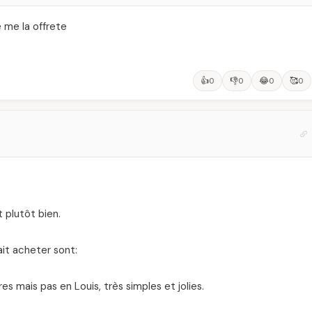
e me la offrete
👍
👎
😂
🥰
0
0
0
0
t plutôt bien.
ait acheter sont:
es mais pas en Louis, très simples et jolies.