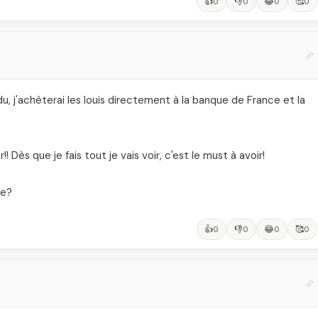
👍
👎
😂
🥰
0
0
0
0
u, j'achèterai les louis directement à la banque de France et la
! Dès que je fais tout je vais voir, c'est le must à avoir!
ie?
👍
👎
😂
🥰
0
0
0
0