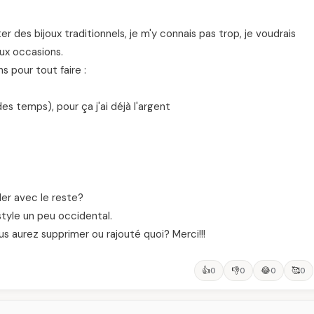
des bijoux traditionnels, je m'y connais pas trop, je voudrais
aux occasions.
 pour tout faire :
 des temps), pour ça j'ai déjà l'argent
ler avec le reste?
style un peu occidental.
s aurez supprimer ou rajouté quoi? Merci!!!
👍
👎
😂
🥰
0
0
0
0