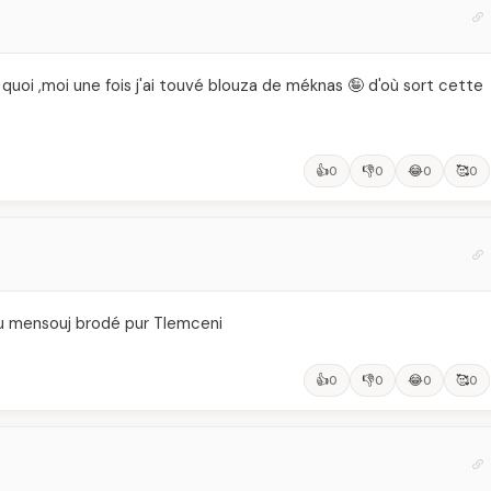
 quoi ,moi une fois j'ai touvé blouza de méknas 🤪 d'où sort cette
👍
👎
😂
🥰
0
0
0
0
 du mensouj brodé pur Tlemceni
👍
👎
😂
🥰
0
0
0
0