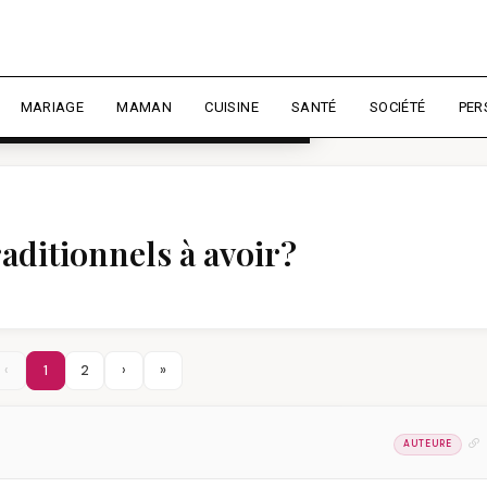
rience et mesurer l'audience.
En
liser
MARIAGE
MAMAN
CUISINE
SANTÉ
SOCIÉTÉ
PER
raditionnels à avoir?
‹
1
2
›
»
AUTEURE