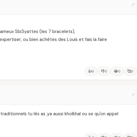
 fameux Sbi3yattes (les 7 bracelets),
 expertiser, ou bien achètes des Louis et fais la faire
👍
👎
😂
🥰
0
0
0
0
 traditionnels tu lés as ,ya aussi kholkhal ou se qu'on appel