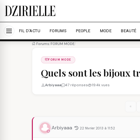
Nous utilisons des cookies pour améliorer votre expé
savoir plus
Accepter tout
Personna
FIL D'ACTU
FORUMS
PEOPLE
MODE
BEAUTÉ
Forums
/
FORUM MODE
/
FORUM MODE
Quels sont les bijoux t
Arbiyaaa
47 réponses
19.4k vues
«
Arbiyaaa
22 février 2013 à 11:52