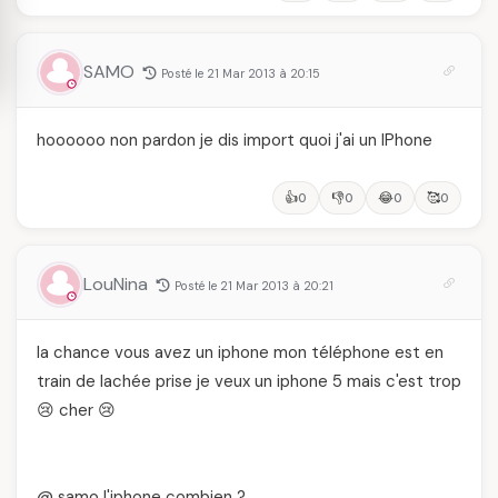
SAMO
Posté le 21 Mar 2013 à 20:15
hoooooo non pardon je dis import quoi j'ai un IPhone
👍
👎
😂
🥰
0
0
0
0
LouNina
Posté le 21 Mar 2013 à 20:21
la chance vous avez un iphone mon téléphone est en
train de lachée prise je veux un iphone 5 mais c'est trop
😢 cher 😢
@ samo l'iphone combien ?