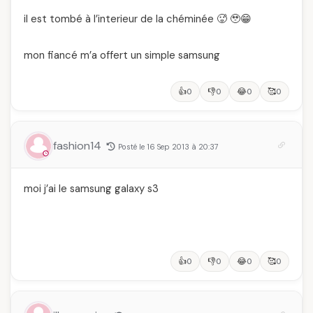
il est tombé à l’interieur de la chéminée 🥵 🥹😁
mon fiancé m’a offert un simple samsung
👍
👎
😂
🥰
0
0
0
0
fashion14
Posté le 16 Sep 2013 à 20:37
moi j’ai le samsung galaxy s3
👍
👎
😂
🥰
0
0
0
0