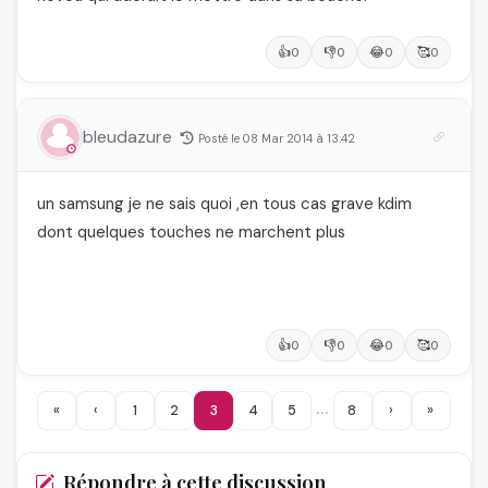
👍
👎
😂
🥰
0
0
0
0
bleudazure
Posté le 08 Mar 2014 à 13:42
un samsung je ne sais quoi ,en tous cas grave kdim
dont quelques touches ne marchent plus
👍
👎
😂
🥰
0
0
0
0
…
«
‹
1
2
3
4
5
8
›
»
Répondre à cette discussion