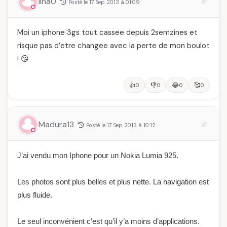
lina0
Posté le 17 Sep 2013 à 01:09
Moi un iphone 3gs tout cassee depuis 2semzines et
risque pas d’etre changee avec la perte de mon boulot
! 😘
👍
👎
😂
🥰
0
0
0
0
Madura13
Posté le 17 Sep 2013 à 10:12
J’ai vendu mon Iphone pour un Nokia Lumia 925.
Les photos sont plus belles et plus nette. La navigation est
plus fluide.
Le seul inconvénient c’est qu’il y’a moins d’applications.