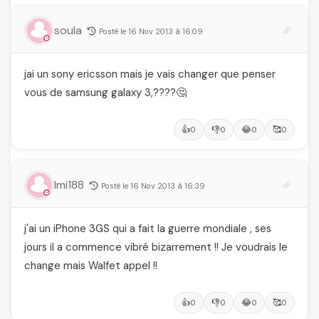
soula
Posté le 16 Nov 2013 à 16:09
jai un sony ericsson mais je vais changer que penser
vous de samsung galaxy 3,????🤔
👍
👎
😂
🥰
0
0
0
0
Imi188
Posté le 16 Nov 2013 à 16:39
j'ai un iPhone 3GS qui a fait la guerre mondiale , ses
jours il a commence vibré bizarrement !! Je voudrais le
change mais Walfet appel !!
👍
👎
😂
🥰
0
0
0
0