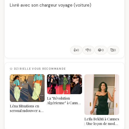
Livré avec son chargeur voyage (voiture)
👍
👎
😂
🥰
0
0
0
0
DZIRIELLE VOUS RECOMMANDE
La "Révolution
Algérienne" à Cannes
Léna Situations en
2026 : Au-delà du
seroual mdouwer au
glamour, l'affirmation
Louvre : quand le
souveraine
Leïla Bekhti à Cannes
pantalon des
: Une leçon de mode
Algéroises devient la
vintage,
pièce mode de l'été