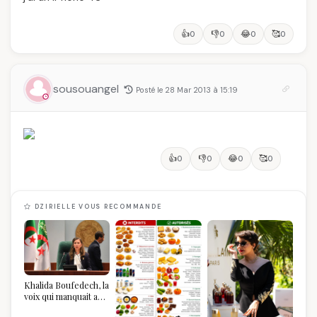
👍
👎
😂
🥰
0
0
0
0
sousouangel
Posté le 28 Mar 2013 à 15:19
👍
👎
😂
🥰
0
0
0
0
DZIRIELLE VOUS RECOMMANDE
Khalida Boufedech, la
voix qui manquait au
sommet de l'État