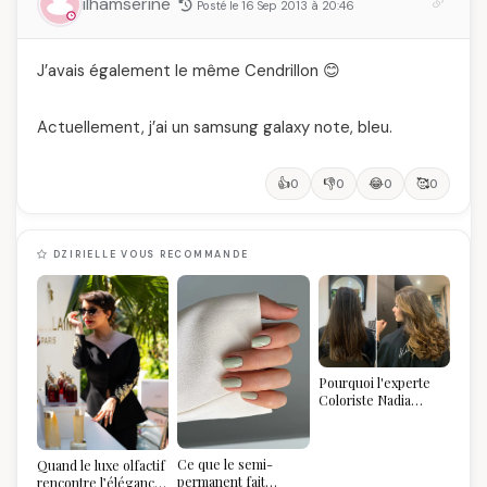
ilhamserine
Posté le 16 Sep 2013 à 20:46
J’avais également le même Cendrillon 😊
Actuellement, j’ai un samsung galaxy note, bleu.
👍
👎
😂
🥰
0
0
0
0
DZIRIELLE VOUS RECOMMANDE
Pourquoi l'experte
Coloriste Nadia
refuse de refaire
votre balayage (et
pourquoi vous allez
Ce que le semi-
Quand le luxe olfactif
l'adorer pour ça)
permanent fait
rencontre l’élégance