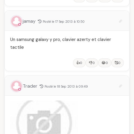
jamay
Posté le 17 Sep 2013 à 10:50
Un samsung galaxy y pro, clavier azerty et clavier
tactile
👍
👎
😂
🥰
0
0
0
0
Trader
Posté le 18 Sep 2013 à 09:49