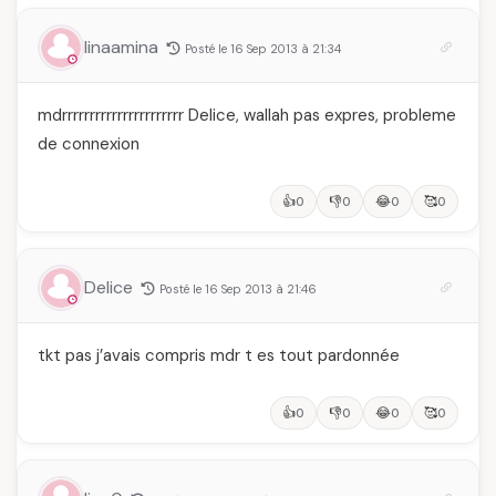
linaamina
Posté le 16 Sep 2013 à 21:34
mdrrrrrrrrrrrrrrrrrrrrrr Delice, wallah pas expres, probleme
de connexion
👍
👎
😂
🥰
0
0
0
0
Delice
Posté le 16 Sep 2013 à 21:46
tkt pas j’avais compris mdr t es tout pardonnée
👍
👎
😂
🥰
0
0
0
0