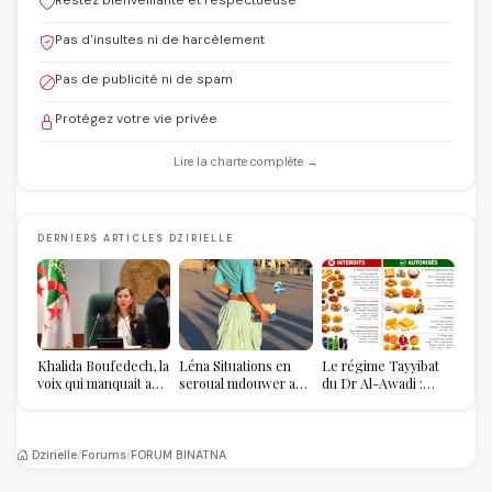
Restez bienveillante et respectueuse
Pas d'insultes ni de harcèlement
Pas de publicité ni de spam
Protégez votre vie privée
Lire la charte complète →
DERNIERS ARTICLES DZIRIELLE
Khalida Boufedech, la
Léna Situations en
Le régime Tayyibat
voix qui manquait au
seroual mdouwer au
du Dr Al-Awadi :
sommet de l'État
Louvre : quand le
pourquoi il a séduit
algérien
pantalon des
des millions de
Algéroises devient la
femmes algériennes,
pièce mode de l'été
et ce que vous devez
Dzirielle
/
Forums
/
FORUM BINATNA
vraiment savoir