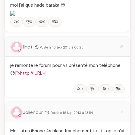
moi j'ai que hade baraka 😳
👍
👎
😂
🥰
0
0
0
0
lindt
Posté le 16 Sep 2013 à 00:25
je remonte le forum pour vs présenté mon téléphone
🙂
]
">http://[URL=
]
👍
👎
😂
🥰
0
0
0
0
Jolienour
Posté le 16 Sep 2013 à 13:54
Moi j’ai un iPhone 4s blanc franchement il est top je n’ai