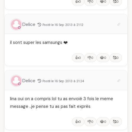
👍
👎
😂
🥰
0
0
0
0
Delice
Posté le 16 Sep 2013 à 21:12
il sont super les samsungs ❤️
👍
👎
😂
🥰
0
0
0
0
Delice
Posté le 16 Sep 2013 à 21:24
lina oui on a compris lol tu as envoié 3 fois le meme
message ..je pense tu as pas fait exprès
👍
👎
😂
🥰
0
0
0
0