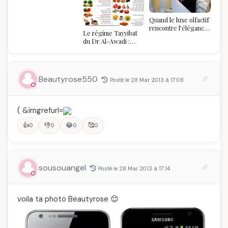
algérien
Quand le luxe olfactif
rencontre l’élégance
Le régime Tayyibat
algérienne : une
du Dr Al-Awadi :
célébration de la Fête
pourquoi il a séduit
des Mères hors du
des millions de
temps
femmes algériennes,
et ce que vous devez
Beautyrose550
Posté le 28 Mar 2013 à 17:08
vraiment savoir
(
&imgrefurl=
👍
👎
😂
🥰
0
0
0
0
sousouangel
Posté le 28 Mar 2013 à 17:14
voila ta photo Beautyrose 😊