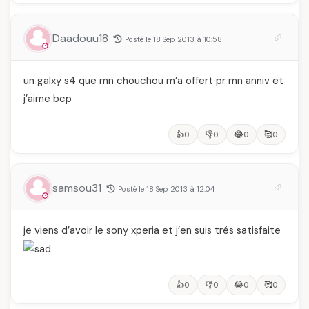
d'engagement et de
transmission
Daadouu18
Posté le 18 Sep 2013 à 10:58
un galxy s4 que mn chouchou m’a offert pr mn anniv et
j’aime bcp
👍
👎
😂
🥰
0
0
0
0
samsou31
Posté le 18 Sep 2013 à 12:04
je viens d’avoir le sony xperia et j’en suis trés satisfaite
👍
👎
😂
🥰
0
0
0
0