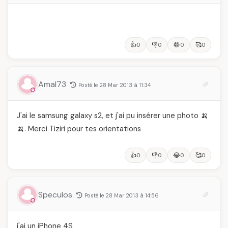
👍
👎
😂
🥰
0
0
0
0
Amal73
Posté le 28 Mar 2013 à 11:34
J'ai le samsung galaxy s2, et j'ai pu insérer une photo 🍌
🍌. Merci Tiziri pour tes orientations
👍
👎
😂
🥰
0
0
0
0
Speculos
Posté le 28 Mar 2013 à 14:56
j'ai un iPhone 4S