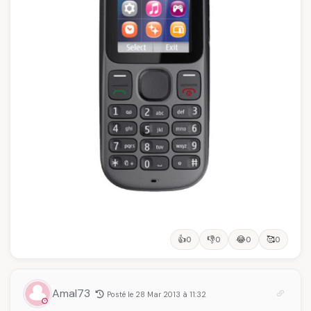
👍
👎
😂
🥰
0
0
0
0
Amal73
Posté le 28 Mar 2013 à 11:32