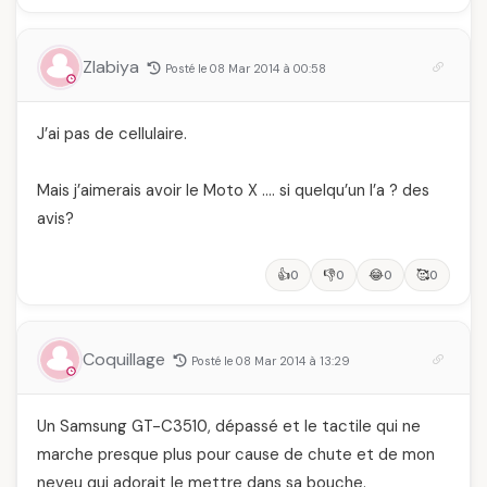
Zlabiya
Posté le 08 Mar 2014 à 00:58
J’ai pas de cellulaire.
Mais j’aimerais avoir le Moto X …. si quelqu’un l’a ? des
avis?
👍
👎
😂
🥰
0
0
0
0
Coquillage
Posté le 08 Mar 2014 à 13:29
Un Samsung GT-C3510, dépassé et le tactile qui ne
marche presque plus pour cause de chute et de mon
neveu qui adorait le mettre dans sa bouche.