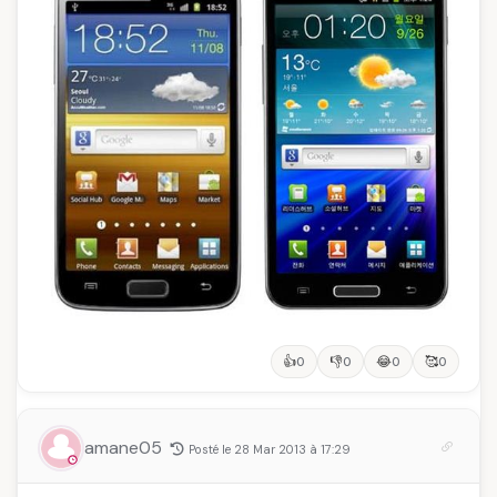
👍
👎
😂
🥰
0
0
0
0
amane05
Posté le 28 Mar 2013 à 17:29