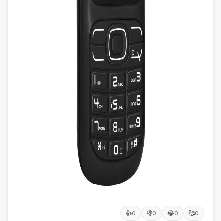
👍
👎
😂
🥰
0
0
0
0