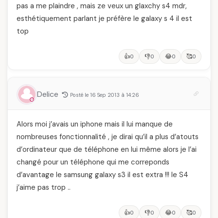
pas a me plaindre , mais ze veux un glaxchy s4 mdr,
esthétiquement parlant je préfère le galaxy s 4 il est
top
👍
👎
😂
🥰
0
0
0
0
Delice
Posté le 16 Sep 2013 à 14:26
Alors moi j’avais un iphone mais il lui manque de
nombreuses fonctionnalité , je dirai qu’il a plus d’atouts
d’ordinateur que de téléphone en lui même alors je l’ai
changé pour un téléphone qui me correponds
d’avantage le samsung galaxy s3 il est extra !!! le S4
j’aime pas trop ..
👍
👎
😂
🥰
0
0
0
0