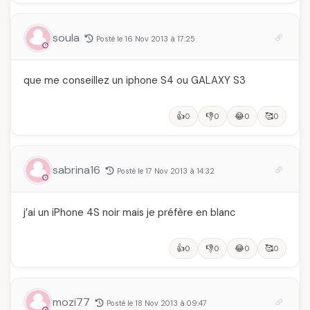
soula
Posté le 16 Nov 2013 à 17:25
que me conseillez un iphone S4 ou GALAXY S3
👍
👎
😂
🥰
0
0
0
0
sabrina16
Posté le 17 Nov 2013 à 14:32
j’ai un iPhone 4S noir mais je préfère en blanc
👍
👎
😂
🥰
0
0
0
0
mozi77
Posté le 18 Nov 2013 à 09:47