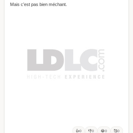
Mais c’est pas bien méchant.
👍
👎
😂
🥰
0
0
0
0