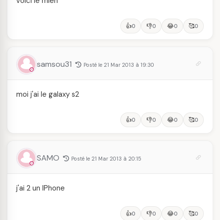
voici le mien
👍
👎
😂
🥰
0
0
0
0
samsou31
Posté le 21 Mar 2013 à 19:30
moi j'ai le galaxy s2
👍
👎
😂
🥰
0
0
0
0
SAMO
Posté le 21 Mar 2013 à 20:15
j'ai 2 un IPhone
👍
👎
😂
🥰
0
0
0
0