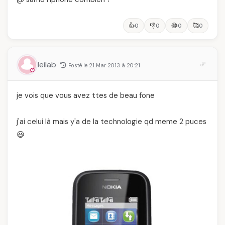
👍
👎
😂
🥰
0
0
0
0
leilab
Posté le 21 Mar 2013 à 20:21
je vois que vous avez ttes de beau fone
j'ai celui là mais y'a de la technologie qd meme 2 puces
😃