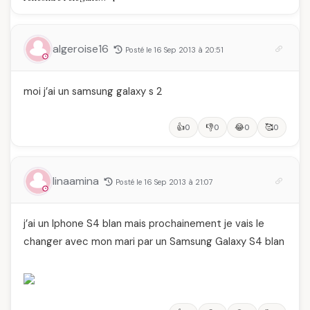
réellement à vos
algérienne : une
ongles
célébration de la Fête
des Mères hors du
temps
algeroise16
Posté le 16 Sep 2013 à 20:51
moi j’ai un samsung galaxy s 2
👍
👎
😂
🥰
0
0
0
0
linaamina
Posté le 16 Sep 2013 à 21:07
j’ai un Iphone S4 blan mais prochainement je vais le
changer avec mon mari par un Samsung Galaxy S4 blan