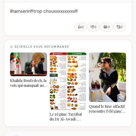
ilhamserin!!!trop chouxxxxxxxxxx!!!
👍
👎
😂
🥰
0
0
0
0
DZIRIELLE VOUS RECOMMANDE
Khalida Boufedech, la
voix qui manquait au
sommet de l'État
algérien
Quand le luxe olfactif
rencontre l’élégance
Le régime Tayyibat
algérienne : une
du Dr Al-Awadi :
célébration de la Fête
pourquoi il a séduit
des Mères hors du
des millions de
temps
femmes algériennes,