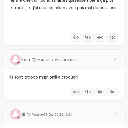
famille c'est un bichon maltes,qui ressemble a ça plus
et moins,et j'ai une aquarium avec pas mal de poissons.
👍
👎
😂
🥰
0
0
0
0
luna
Posté le 06 Dec 2011 à 16:30
Ils sont trooop mignion!!! à croquer!
👍
👎
😂
🥰
0
0
0
0
lili
Posté le 06 Dec 2011 à 16:31