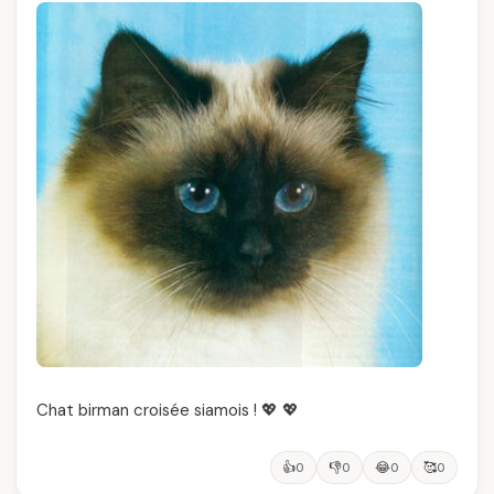
Chat birman croisée siamois ! 💖 💖
👍
👎
😂
🥰
0
0
0
0