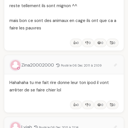
reste tellement ils sont mignon ^^
mais bon ce sont des animaux en cage ils ont que ca a
faire les pauvres
👍
👎
😂
🥰
0
0
0
0
Zina20002000
Posté le 06 Dec 2011 à 21:09
Hahahaha tu me fait rire donne leur ton ipod il vont
arrêter de se faire chier lol
👍
👎
😂
🥰
0
0
0
0
Lyiah
Posté le 06 Dec 2011 à 21:14