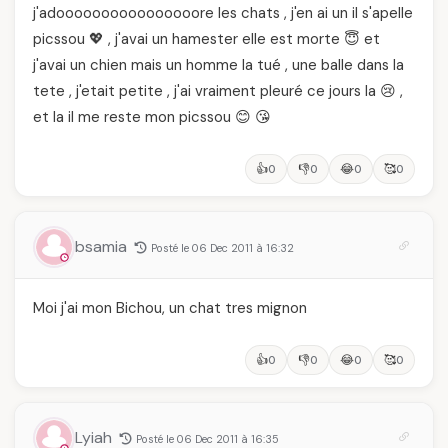
j'adoooooooooooooooore les chats , j'en ai un il s'apelle
picssou 💖 , j'avai un hamester elle est morte 😇 et
j'avai un chien mais un homme la tué , une balle dans la
tete , j'etait petite , j'ai vraiment pleuré ce jours la 😢 ,
et la il me reste mon picssou 😊 😘
👍
👎
😂
🥰
0
0
0
0
bsamia
Posté le 06 Dec 2011 à 16:32
Moi j'ai mon Bichou, un chat tres mignon
👍
👎
😂
🥰
0
0
0
0
Lyiah
Posté le 06 Dec 2011 à 16:35