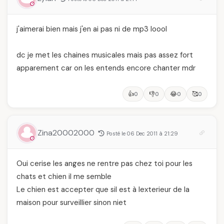
j'aimerai bien mais j'en ai pas ni de mp3 loool
dc je met les chaines musicales mais pas assez fort
apparement car on les entends encore chanter mdr
👍
👎
😂
🥰
0
0
0
0
Zina20002000
Posté le 06 Dec 2011 à 21:29
Oui cerise les anges ne rentre pas chez toi pour les
chats et chien il me semble
Le chien est accepter que sil est à lexterieur de la
maison pour surveillier sinon niet