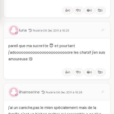
👍
👎
😂
🥰
0
0
0
0
luna
Posté le 06 Dec 2011 à 16:25
pareil que ma sucrette 😇 et pourtant
j'adoooooooooooooooooooooooore les chats!! j'en suis
amoureuse 😢
👍
👎
😂
🥰
0
0
0
0
ilhamserine
Posté le 06 Dec 2011 à 16:28
j'ai un caniche,pas le mien spècialement mais de la