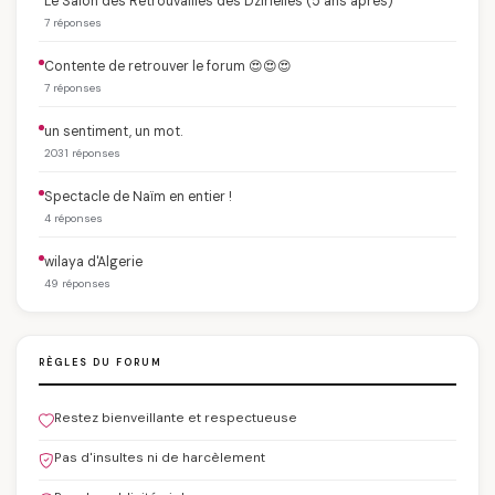
Le Salon des Retrouvailles des Dzirielles (5 ans après)
7 réponses
Contente de retrouver le forum 😍😍😍
7 réponses
un sentiment, un mot.
2031 réponses
Spectacle de Naïm en entier !
4 réponses
wilaya d'Algerie
49 réponses
RÈGLES DU FORUM
Restez bienveillante et respectueuse
Pas d'insultes ni de harcèlement