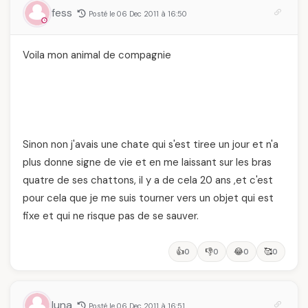
et ce que vous devez
fess
Posté le 06 Dec 2011 à 16:50
vraiment savoir
Voila mon animal de compagnie
Sinon non j'avais une chate qui s'est tiree un jour et n'a
plus donne signe de vie et en me laissant sur les bras
quatre de ses chattons, il y a de cela 20 ans ,et c'est
pour cela que je me suis tourner vers un objet qui est
fixe et qui ne risque pas de se sauver.
👍
👎
😂
🥰
0
0
0
0
luna
Posté le 06 Dec 2011 à 16:51