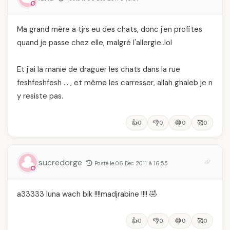
Ma grand mère a tjrs eu des chats, donc j'en profites
quand je passe chez elle, malgré l'allergie..lol
Et j'ai la manie de draguer les chats dans la rue
feshfeshfesh … , et même les carresser, allah ghaleb je n
y resiste pas.
👍
👎
😂
🥰
0
0
0
0
sucredorge
Posté le 06 Dec 2011 à 16:55
a33333 luna wach bik !!!!madjrabine !!!! 🤣
👍
👎
😂
🥰
0
0
0
0