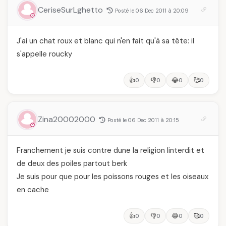
CeriseSurLghetto
Posté le 06 Dec 2011 à 20:09
J'ai un chat roux et blanc qui n'en fait qu'à sa tête: il
s'appelle roucky
👍
👎
😂
🥰
0
0
0
0
Zina20002000
Posté le 06 Dec 2011 à 20:15
Franchement je suis contre dune la religion linterdit et
de deux des poiles partout berk
Je suis pour que pour les poissons rouges et les oiseaux
en cache
👍
👎
😂
🥰
0
0
0
0