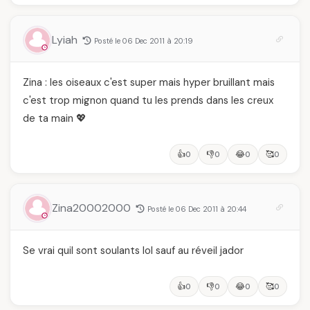
Lyiah
Posté le 06 Dec 2011 à 20:19
Zina : les oiseaux c'est super mais hyper bruillant mais
c'est trop mignon quand tu les prends dans les creux
de ta main 💖
👍
👎
😂
🥰
0
0
0
0
Zina20002000
Posté le 06 Dec 2011 à 20:44
Se vrai quil sont soulants lol sauf au réveil jador
👍
👎
😂
🥰
0
0
0
0