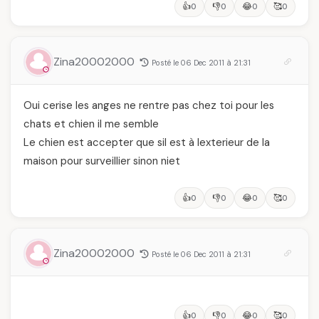
👍
👎
😂
🥰
0
0
0
0
Zina20002000
Posté le 06 Dec 2011 à 21:31
Oui cerise les anges ne rentre pas chez toi pour les
chats et chien il me semble
Le chien est accepter que sil est à lexterieur de la
maison pour surveillier sinon niet
👍
👎
😂
🥰
0
0
0
0
Zina20002000
Posté le 06 Dec 2011 à 21:31
👍
👎
😂
🥰
0
0
0
0