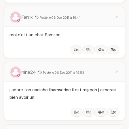
Farrik
Posté le 06 Dec 2011 à 19:44
moi c'est un chat Samson
👍
👎
😂
🥰
0
0
0
0
nina24
Posté le 06 Dec 2011 à 19:53
j adore ton caniche ilhamserine il est mignon j aimerais
bien avoir un
👍
👎
😂
🥰
0
0
0
0