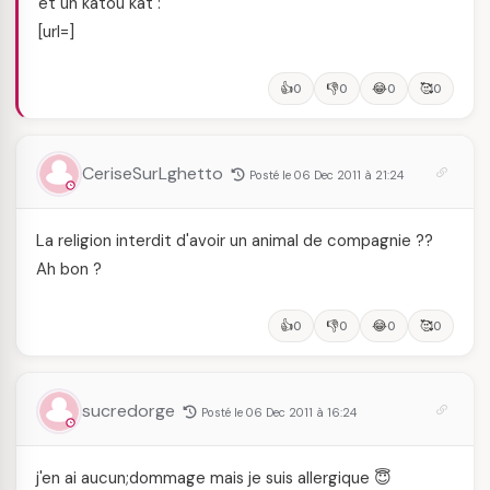
et un katou kat :
[url=
]
👍
👎
😂
🥰
0
0
0
0
CeriseSurLghetto
Posté le 06 Dec 2011 à 21:24
La religion interdit d'avoir un animal de compagnie ??
Ah bon ?
👍
👎
😂
🥰
0
0
0
0
sucredorge
Posté le 06 Dec 2011 à 16:24
j'en ai aucun;dommage mais je suis allergique 😇