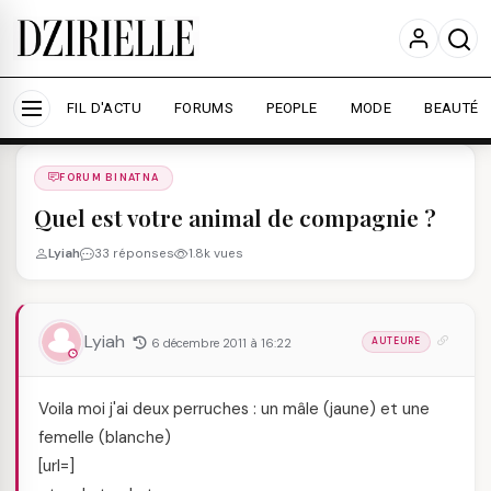
Nous utilisons des cookies pour améliorer votre
expérience et mesurer l'audience.
En savoir plus
Accepter tout
Personnaliser
FIL D'ACTU
FORUMS
PEOPLE
MODE
BEAUTÉ
Forums
/
FORUM BINATNA
/
FORUM BINATNA
Quel est votre animal de compagnie ?
Lyiah
33 réponses
1.8k vues
Lyiah
6 décembre 2011 à 16:22
AUTEURE
Voila moi j'ai deux perruches : un mâle (jaune) et une
femelle (blanche)
[url=
]