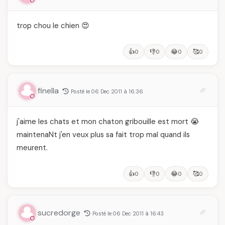
trop chou le chien 😍
👍
👎
😂
🥰
0
0
0
0
finella
Posté le 06 Dec 2011 à 16:36
j'aime les chats et mon chaton gribouille est mort 😭
maintenaNt j'en veux plus sa fait trop mal quand ils
meurent.
👍
👎
😂
🥰
0
0
0
0
sucredorge
Posté le 06 Dec 2011 à 16:43