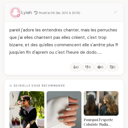
Lyiah
Posté le 06 Dec 2011 à 20:50
pareil j'adore les entendres chanter, mais les perruches
que j'ai elles chantent pas elles criiient, c'est trop
bizarre, et des qu'elles commencent elle s'arrête plus !!!
jusqu'en fin d'aprem ou c'est l'heure de dodo……
👍
👎
😂
🥰
0
0
0
0
DZIRIELLE VOUS RECOMMANDE
Pourquoi l'experte
Coloriste Nadia