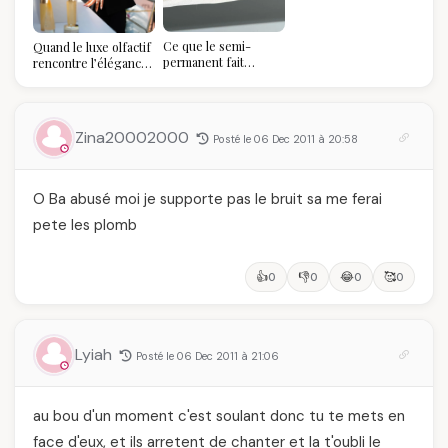
refuse de refaire
votre balayage (et
pourquoi vous allez
Ce que le semi-
Quand le luxe olfactif
l'adorer pour ça)
permanent fait
rencontre l’élégance
réellement à vos
algérienne : une
ongles
célébration de la Fête
des Mères hors du
temps
Zina20002000
Posté le 06 Dec 2011 à 20:58
O Ba abusé moi je supporte pas le bruit sa me ferai
pete les plomb
👍
👎
😂
🥰
0
0
0
0
Lyiah
Posté le 06 Dec 2011 à 21:06
au bou d'un moment c'est soulant donc tu te mets en
face d'eux, et ils arretent de chanter et la t'oubli le