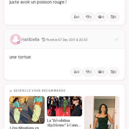
juste avoir un poisson rouge !
👍
👎
😂
🥰
0
0
0
0
natibella
Posté le 07 Dec 2011 à 20:33
une tortue
👍
👎
😂
🥰
0
0
0
0
DZIRIELLE VOUS RECOMMANDE
La "Révolution
Algérienne" à Cannes
Léna Situations en