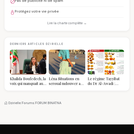
Pas de publicité ni de spam
Protégez votre vie privée
Lire la charte complète →
DERNIERS ARTICLES DZIRIELLE
Khalida Boufedech, la
Léna Situations en
Le régime Tayyibat
voix qui manquait au
seroual mdouwer au
du Dr Al-Awadi :
sommet de l'État
Louvre : quand le
pourquoi il a séduit
algérien
pantalon des
des millions de
Algéroises devient la
femmes algériennes,
pièce mode de l'été
et ce que vous devez
Dzirielle
/
Forums
/
FORUM BINATNA
vraiment savoir