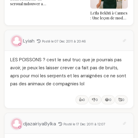
2026 : Au-delà du
seroual mdouwer au
glamour, l'affirmation
Louvre : quand le
souveraine
Leïla Bekhti à Cannes
pantalon des
: Une leçon de mode
Algéroises devient la
vintage,
pièce mode de l'été
d'engagement et de
transmission
Lyiah
Posté le 07 Dec 2011 à 20:46
LES POISSONS ? cest le seul truc que je pourrais pas
avoir, je peux les laisser crever ca fait pas de bruits,
aprs pour moi les serpents et les arraignées ce ne sont
pas des animaux de compagnies lol
👍
👎
😂
🥰
0
0
0
0
djazairiyaBylka
Posté le 17 Dec 2011 à 12:07