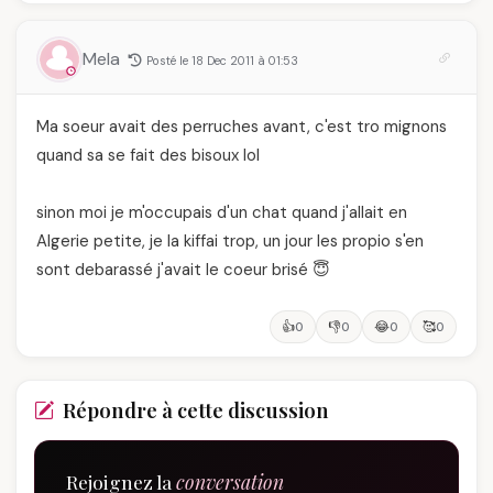
Mela
Posté le 18 Dec 2011 à 01:53
Ma soeur avait des perruches avant, c'est tro mignons
quand sa se fait des bisoux lol
sinon moi je m'occupais d'un chat quand j'allait en
Algerie petite, je la kiffai trop, un jour les propio s'en
sont debarassé j'avait le coeur brisé 😇
👍
👎
😂
🥰
0
0
0
0
Répondre à cette discussion
Rejoignez la
conversation