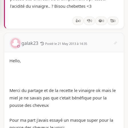
l'acidité du vinaigre.. ? Bisou chebettes <3
👍
👎
😂
🥰
0
0
0
0
galak23
Posté le 21 May 2013 à 14:35
Hello,
Merci du partage et de la recette le vinaigre ok mais le
miel je ne savais pas que c’etait bénéfique pour la
pousse des cheveux
Pour ma part j’avais essayé un masque super pour la
pousse des cheveux le voici: