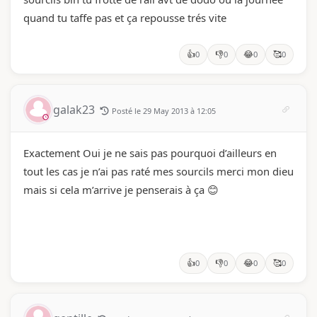
quand tu taffe pas et ça repousse trés vite
👍
👎
😂
🥰
0
0
0
0
galak23
Posté le 29 May 2013 à 12:05
Exactement Oui je ne sais pas pourquoi d’ailleurs en
tout les cas je n’ai pas raté mes sourcils merci mon dieu
mais si cela m’arrive je penserais à ça 😊
👍
👎
😂
🥰
0
0
0
0