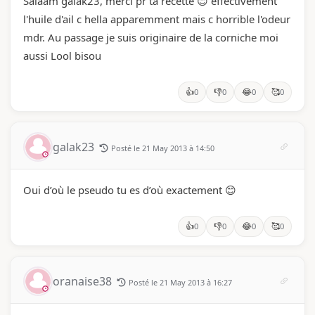
Salaam galak23, merci pr ta recette 😊 effectivement
l'huile d'ail c hella apparemment mais c horrible l'odeur
mdr. Au passage je suis originaire de la corniche moi
aussi Lool bisou
👍
👎
😂
🥰
0
0
0
0
galak23
Posté le 21 May 2013 à 14:50
Oui d’où le pseudo tu es d’où exactement 😊
👍
👎
😂
🥰
0
0
0
0
oranaise38
Posté le 21 May 2013 à 16:27