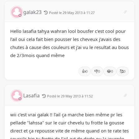
galak23
Posté le 29 May 2013 à 11:27
Hello lasafia tahya wahran lool bousfer c’est cool pour
l’ail oui cela fait bien pousser les cheveux j’avais des
chutes à cause des couleurs et j’ai vu le resultat au bous
de 2/3mois quand même
👍
👎
😂
🥰
0
0
0
0
Lasafia
Posté le 29 May 2013 à 11:52
wii c’est vrai galak !! l’ail ça marche bien même pr les
pellade "lahssa" sur le cuir chevelu tu frotte la gousse
direct et ça repousse vite de même quand on te rate tes
sourcils bin tu frotte de l’ail avt de dodo ou la journée