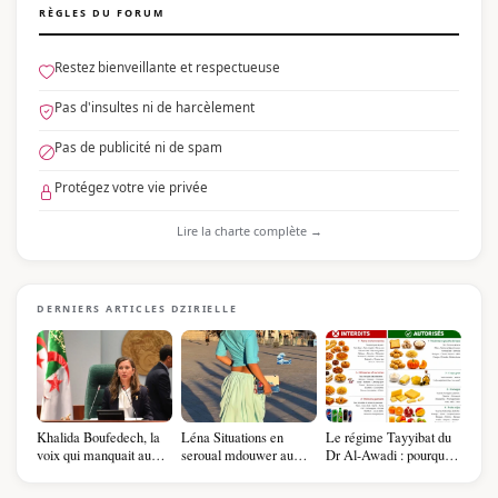
RÈGLES DU FORUM
Restez bienveillante et respectueuse
Pas d'insultes ni de harcèlement
Pas de publicité ni de spam
Protégez votre vie privée
Lire la charte complète →
DERNIERS ARTICLES DZIRIELLE
Khalida Boufedech, la
Léna Situations en
Le régime Tayyibat du
voix qui manquait au
seroual mdouwer au
Dr Al-Awadi : pourquoi
sommet de l'État
Louvre : quand le
il a séduit des millions
algérien
pantalon des Algéroises
de femmes algériennes,