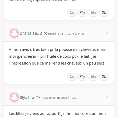
👍
👎
😂
🥰
0
0
0
0
oranaise38
Posté le 04 Jul 2013 à 14:53
A mon avis c très bien pr la pousse de t cheveux mais
moi jpencherai + pr l'huile de coco pck le lait, j'ai
l'impression que ca me rend les cheveux un peu secs..
👍
👎
😂
🥰
0
0
0
0
lily3112
Posté le 05 Jul 2013 à 12:39
Les filles je viens au rapport! Jai fini ma cure dun mois!