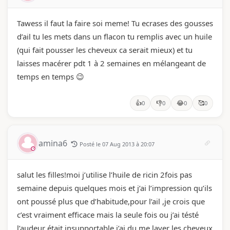
Tawess il faut la faire soi meme! Tu ecrases des gousses
d’ail tu les mets dans un flacon tu remplis avec un huile
(qui fait pousser les cheveux ca serait mieux) et tu
laisses macérer pdt 1 à 2 semaines en mélangeant de
temps en temps 😉
👍
👎
😂
🥰
0
0
0
0
amina6
Posté le 07 Aug 2013 à 20:07
salut les filles!moi j’utilise l’huile de ricin 2fois pas
semaine depuis quelques mois et j’ai l’impression qu’ils
ont poussé plus que d’habitude,pour l’ail ,je crois que
c’est vraiment efficace mais la seule fois ou j’ai tésté
l’audeur était insupportable,j’ai du me laver les cheveux