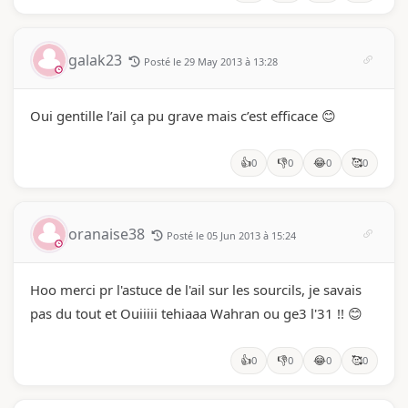
galak23
Posté le 29 May 2013 à 13:28
Oui gentille l’ail ça pu grave mais c’est efficace 😊
👍
👎
😂
🥰
0
0
0
0
oranaise38
Posté le 05 Jun 2013 à 15:24
Hoo merci pr l'astuce de l'ail sur les sourcils, je savais
pas du tout et Ouiiiii tehiaaa Wahran ou ge3 l'31 !! 😊
👍
👎
😂
🥰
0
0
0
0