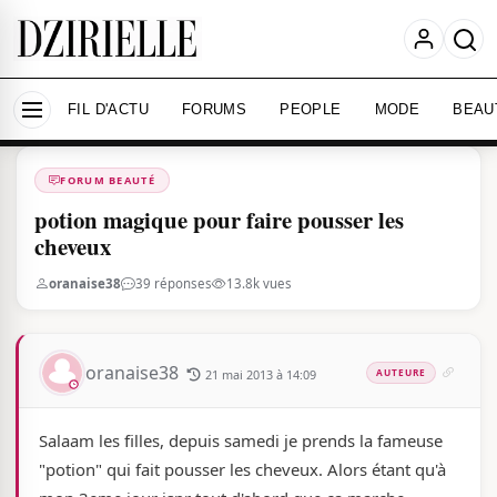
Nous utilisons des cookies pour améliorer votre
expérience et mesurer l'audience.
En savoir plus
Accepter tout
Personnaliser
FIL D'ACTU
FORUMS
PEOPLE
MODE
BEAU
Forums
/
FORUM BEAUTé
/
FORUM BEAUTÉ
potion magique pour faire pousser les
cheveux
oranaise38
39 réponses
13.8k vues
oranaise38
21 mai 2013 à 14:09
AUTEURE
Salaam les filles, depuis samedi je prends la fameuse
"potion" qui fait pousser les cheveux. Alors étant qu'à