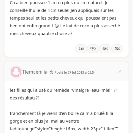
Ca a bien poussee 1cm en plus du cm naturel. Je
conseille lhuile de ricin seule! Jen appliquais sur les
tempes seul et les petits cheveux qui poussaient pas
ben ont enfin grandit 😊 Le lait de coco a plus asseché
mes cheveux quautre chose :-/
👍
👎
😂
🥰
0
0
0
0
Tlemceniiia
Posté le 27 Jul 2013 à 03:54
les filles qui a usé du remède "vinaigre+eau+miel" ??
des résultats??
franchement là je viens d’en boire ca m’a brulé fi la
gorge et en plus j’ai mal au ventre
taditquoi.gif"style="height:16px; width:23px" title=""