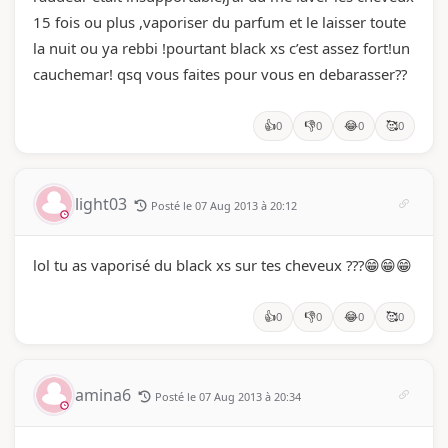
15 fois ou plus ,vaporiser du parfum et le laisser toute
la nuit ou ya rebbi !pourtant black xs c’est assez fort!un
cauchemar! qsq vous faites pour vous en debarasser??
👍
👎
😂
🥰
0
0
0
0
light03
Posté le 07 Aug 2013 à 20:12
lol tu as vaporisé du black xs sur tes cheveux ???😁😁😁
👍
👎
😂
🥰
0
0
0
0
amina6
Posté le 07 Aug 2013 à 20:34