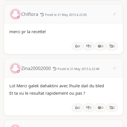
algérien
de femmes algériennes,
célébration de la Fête
et ce que vous devez
des Mères hors du
vraiment savoir
temps
Chiflora
Posté le 21 May 2013 à 22:05
merci pr la recette!
👍
👎
😂
🥰
0
0
0
0
Zina20002000
Posté le 21 May 2013 à 22:48
Lol Merci galek dahaktini avec lhuile dail du bled
Et ta vu le resultat rapidement ou pas ?
👍
👎
😂
🥰
0
0
0
0