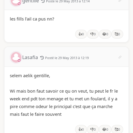
gentille
Posté le 29 May 2013 à 12:14
les fills l’ail ca pus nn?
👍
👎
😂
🥰
0
0
0
0
Lasafia
Posté le 29 May 2013 à 12:19
selem aelik gentille,
Wi mais bon faut savoir ce qu on veut, tu peut le fr le
week end pdt ton menage et tu met un foulard, il y a
pire comme odeur le principal c’est que ça marche
mais faut le faire souvent
👍
👎
😂
🥰
0
0
0
0