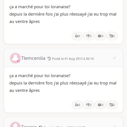
ça a marché pour toi loranaise?
depuis la dernière fois j'ai plus réessayé j'ai eu trop mal
au ventre âpres
👍
👎
😂
🥰
0
0
0
0
Tlemceniiia
Posté le 01 Aug 2013 à 00:14
ça a marché pour toi loranaise?
depuis la dernière fois j'ai plus réessayé j'ai eu trop mal
au ventre âpres
👍
👎
😂
🥰
0
0
0
0