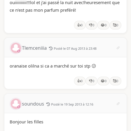
ouiiiiiiiiii!!!lol et j’ai passé la nuit avec!heuresement que
ce n’est pas mon parfum preféré!
👍
👎
😂
🥰
0
0
0
0
Tlemceniiia
Posté le 07 Aug 2013 à 23:48
oranaise olilna si ca a marché sur toi stp 😕
👍
👎
😂
🥰
0
0
0
0
soundous
Posté le 19 Sep 2013 à 12:16
Bonjour les filles