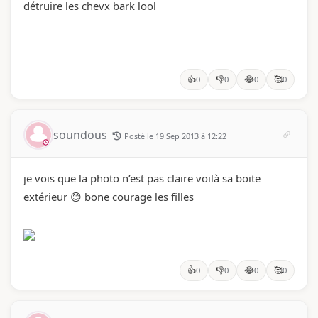
détruire les chevx bark lool
👍
👎
😂
🥰
0
0
0
0
soundous
Posté le 19 Sep 2013 à 12:22
je vois que la photo n’est pas claire voilà sa boite
extérieur 😊 bone courage les filles
👍
👎
😂
🥰
0
0
0
0