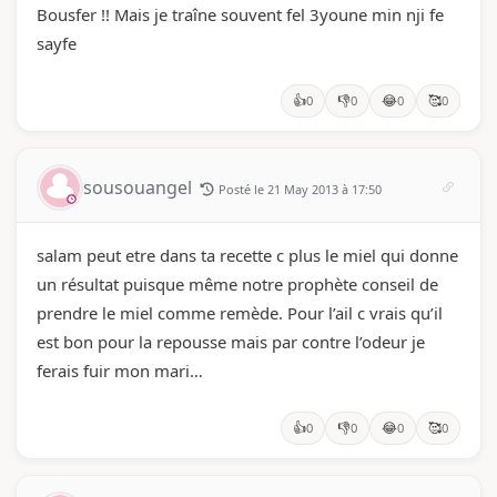
Bousfer !! Mais je traîne souvent fel 3youne min nji fe
sayfe
👍
👎
😂
🥰
0
0
0
0
sousouangel
Posté le 21 May 2013 à 17:50
salam peut etre dans ta recette c plus le miel qui donne
un résultat puisque même notre prophète conseil de
prendre le miel comme remède. Pour l’ail c vrais qu’il
est bon pour la repousse mais par contre l’odeur je
ferais fuir mon mari…
👍
👎
😂
🥰
0
0
0
0