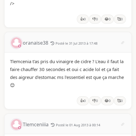
/>
👍
👎
😂
🥰
0
0
0
0
oranaise38
Posté le 31 Jul 2013 à 17:48
Tlemcenia t'as pris du vinaigre de cidre ? L'eau il faut la
faire chauffer 30 secondes et oui c acide lol et ça fait
des aigreur d'estomac ms l'essentiel est que ça marche
😊
👍
👎
😂
🥰
0
0
0
0
Tlemceniiia
Posté le 01 Aug 2013 à 00:14