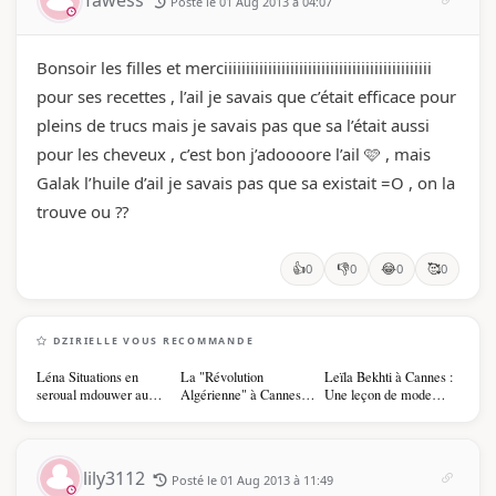
Tawess
Posté le 01 Aug 2013 à 04:07
Bonsoir les filles et merciiiiiiiiiiiiiiiiiiiiiiiiiiiiiiiiiiiiiiiiiiiiiii
pour ses recettes , l’ail je savais que c’était efficace pour
pleins de trucs mais je savais pas que sa l’était aussi
pour les cheveux , c’est bon j’adoooore l’ail 🩷 , mais
Galak l’huile d’ail je savais pas que sa existait =O , on la
trouve ou ??
👍
👎
😂
🥰
0
0
0
0
DZIRIELLE VOUS RECOMMANDE
Léna Situations en
La "Révolution
Leïla Bekhti à Cannes :
seroual mdouwer au
Algérienne" à Cannes
Une leçon de mode
Louvre : quand le
2026 : Au-delà du
vintage, d'engagement
pantalon des Algéroises
glamour, l'affirmation
et de transmission
devient la pièce mode
souveraine
de l'été
lily3112
Posté le 01 Aug 2013 à 11:49