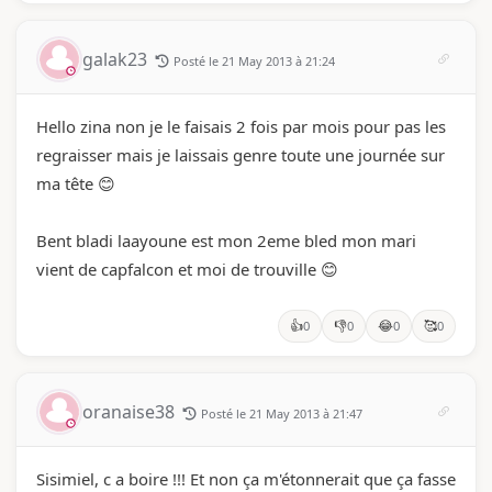
galak23
Posté le 21 May 2013 à 21:24
Hello zina non je le faisais 2 fois par mois pour pas les
regraisser mais je laissais genre toute une journée sur
ma tête 😊
Bent bladi laayoune est mon 2eme bled mon mari
vient de capfalcon et moi de trouville 😊
👍
👎
😂
🥰
0
0
0
0
oranaise38
Posté le 21 May 2013 à 21:47
Sisimiel, c a boire !!! Et non ça m'étonnerait que ça fasse