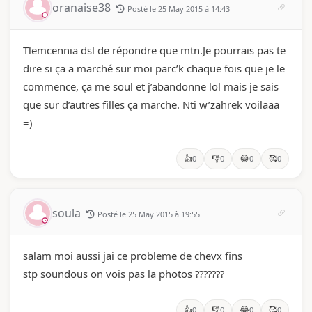
oranaise38
Posté le 25 May 2015 à 14:43
Tlemcennia dsl de répondre que mtn.Je pourrais pas te
dire si ça a marché sur moi parc’k chaque fois que je le
commence, ça me soul et j’abandonne lol mais je sais
que sur d’autres filles ça marche. Nti w’zahrek voilaaa
=)
👍
👎
😂
🥰
0
0
0
0
soula
Posté le 25 May 2015 à 19:55
salam moi aussi jai ce probleme de chevx fins
stp soundous on vois pas la photos ???????
👍
👎
😂
🥰
0
0
0
0