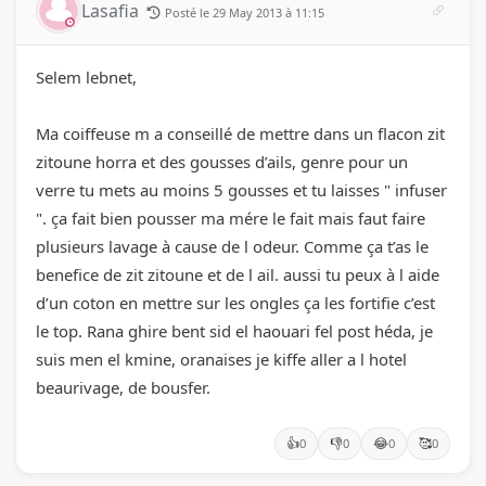
Lasafia
Posté le 29 May 2013 à 11:15
Selem lebnet,
Ma coiffeuse m a conseillé de mettre dans un flacon zit
zitoune horra et des gousses d’ails, genre pour un
verre tu mets au moins 5 gousses et tu laisses " infuser
". ça fait bien pousser ma mére le fait mais faut faire
plusieurs lavage à cause de l odeur. Comme ça t’as le
benefice de zit zitoune et de l ail. aussi tu peux à l aide
d’un coton en mettre sur les ongles ça les fortifie c’est
le top. Rana ghire bent sid el haouari fel post héda, je
suis men el kmine, oranaises je kiffe aller a l hotel
beaurivage, de bousfer.
👍
👎
😂
🥰
0
0
0
0