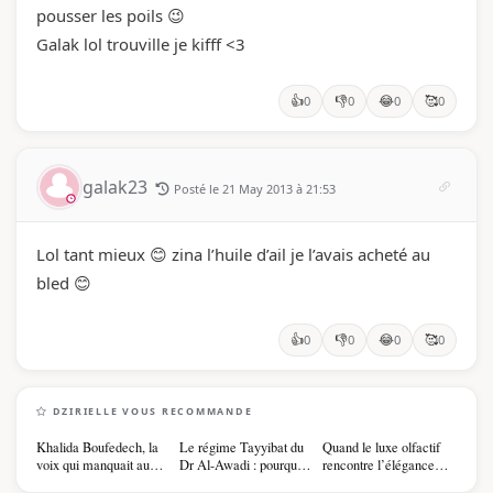
pousser les poils 😉
Galak lol trouville je kifff <3
👍
👎
😂
🥰
0
0
0
0
galak23
Posté le 21 May 2013 à 21:53
Lol tant mieux 😊 zina l’huile d’ail je l’avais acheté au
bled 😊
👍
👎
😂
🥰
0
0
0
0
DZIRIELLE VOUS RECOMMANDE
Khalida Boufedech, la
Le régime Tayyibat du
Quand le luxe olfactif
voix qui manquait au
Dr Al-Awadi : pourquoi
rencontre l’élégance
sommet de l'État
il a séduit des millions
algérienne : une