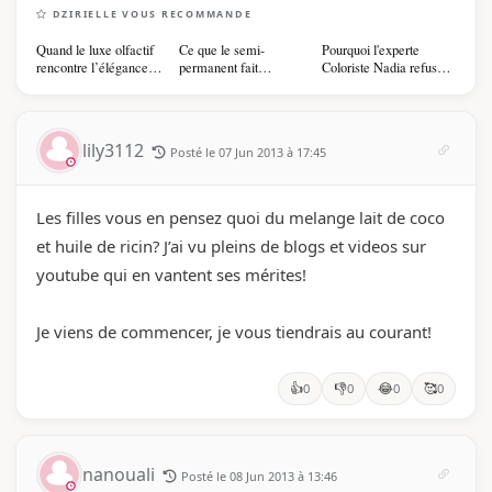
DZIRIELLE VOUS RECOMMANDE
Quand le luxe olfactif
Ce que le semi-
Pourquoi l'experte
rencontre l’élégance
permanent fait
Coloriste Nadia refuse
algérienne : une
réellement à vos ongles
de refaire votre
célébration de la Fête
balayage (et pourquoi
des Mères hors du
vous allez l'adorer pour
temps
ça)
lily3112
Posté le 07 Jun 2013 à 17:45
Les filles vous en pensez quoi du melange lait de coco
et huile de ricin? J’ai vu pleins de blogs et videos sur
youtube qui en vantent ses mérites!
Je viens de commencer, je vous tiendrais au courant!
👍
👎
😂
🥰
0
0
0
0
nanouali
Posté le 08 Jun 2013 à 13:46