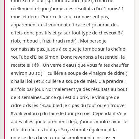
mon 3eme jour jspr tout d'abord que ça marche
réellement et que j'aurais des résultats d'ici 1 mois/ 1
mois et demi. Pour celles qui connaissent pas,
apparement c'est vraiment efficace et ça aurait des
effets donc positifs et ça sur tout type de cheveux !! (
rtob, mboucli, frizi, hrach mdr) . Moi perso je
connaissais pas, jusqu'à ce que je tombe sur la chaîne
YouTube d'Elisa Simon. Donc revenons a l'essentiel, la
recette !!!!! 😊 . Un verre d'eau ( que vous faites chauffer
environ 30 sc ) 1 cuillère a soupe de vinaigre de cidre (
c hallal lol ) et 2 cuillère a soupe de miel. C a prendre 1
a2 fois par jour. Normalement ya des résultats au bout
de 3 semaines…pr ce qui est du prix, le vinaigre de
cidre c ds les 1€.au bled je c pas du tout ou en trouver
!!voili voilou g du faire le tour je crois. Cependant s'il y
a des filles qui le prennent déjà, j'aurais voulu savoir le
rôle du miel ds tout ça. Si ça stimule également la
pousse des cheveux ou si simplement c pr casser