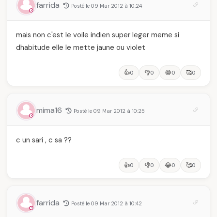
farrida
Posté le 09 Mar 2012 à 10:24
mais non c'est le voile indien super leger meme si
dhabitude elle le mette jaune ou violet
👍
👎
😂
🥰
0
0
0
0
mima16
Posté le 09 Mar 2012 à 10:25
c un sari , c sa ??
👍
👎
😂
🥰
0
0
0
0
farrida
Posté le 09 Mar 2012 à 10:42