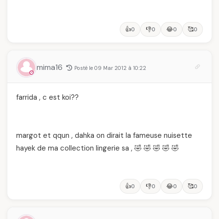
👍
👎
😂
🥰
0
0
0
0
mima16
Posté le 09 Mar 2012 à 10:22
farrida , c est koi??
margot et qqun , dahka on dirait la fameuse nuisette
hayek de ma collection lingerie sa , 🤣 🤣 🤣 🤣 🤣
👍
👎
😂
🥰
0
0
0
0