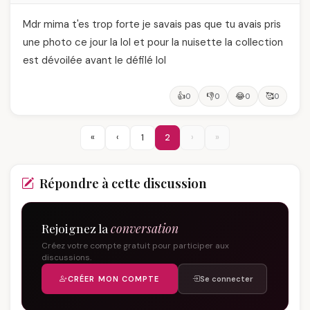
Mdr mima t'es trop forte je savais pas que tu avais pris
une photo ce jour la lol et pour la nuisette la collection
est dévoilée avant le défilé lol
👍
👎
😂
🥰
0
0
0
0
«
‹
1
2
›
»
Répondre à cette discussion
Rejoignez la
conversation
Créez votre compte gratuit pour participer aux
discussions.
CRÉER MON COMPTE
Se connecter