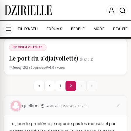
Nous utilisons des cookies pour améliorer votre
expérience et mesurer l'audience.
En savoir plus
Accepter tout
Personnaliser
FIL D'ACTU
FORUMS
PEOPLE
MODE
BEAUTÉ
Forums
/
FORUM CULTURE
/
FORUM CULTURE
Le port du a'dja(voilette)
(Page 2)
fess
52 réponses
6.9k vues
«
‹
1
2
›
»
quelkun
Posté le 08 Mar 2012 à 12:15
Lol, bon le problème je regarde pas les mouselsel par