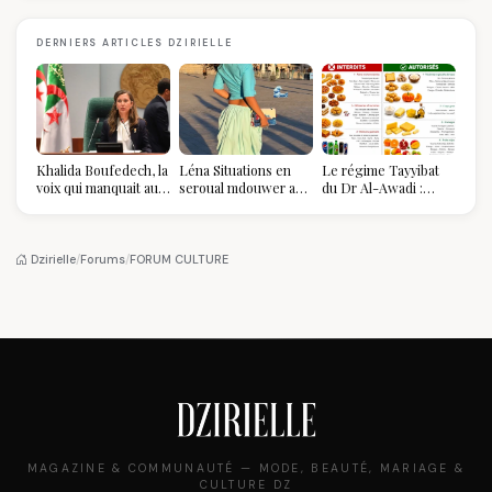
DERNIERS ARTICLES DZIRIELLE
Khalida Boufedech, la
Léna Situations en
Le régime Tayyibat
voix qui manquait au
seroual mdouwer au
du Dr Al-Awadi :
sommet de l'État
Louvre : quand le
pourquoi il a séduit
algérien
pantalon des
des millions de
Algéroises devient la
femmes algériennes,
pièce mode de l'été
et ce que vous devez
Dzirielle
/
Forums
/
FORUM CULTURE
vraiment savoir
MAGAZINE & COMMUNAUTÉ — MODE, BEAUTÉ, MARIAGE &
CULTURE DZ