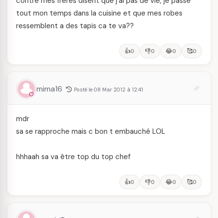
contre mes freres disent que j'ai pas de vie, je passe
tout mon temps dans la cuisine et que mes robes
ressemblent a des tapis ca te va??
👍
👎
😂
🥰
0
0
0
0
mima16
Posté le 08 Mar 2012 à 12:41
mdr
sa se rapproche mais c bon t embauché LOL
hhhaah sa va être top du top chef
👍
👎
😂
🥰
0
0
0
0