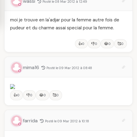
wassi
Posté le 08 Mar 2012 à 12:49
moi je trouve en la'adjar pour la femme autre fois de
pudeur et du charme assai special pour la femme.
👍
👎
😂
🥰
0
0
0
0
mima16
Posté le 09 Mar 2012 à 08:48
👍
👎
😂
🥰
0
0
0
0
farrida
Posté le 09 Mar 2012 à 10:18