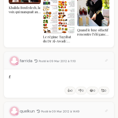
Khalida Boufedech, la
voix qui manquait au
sommet de l'État
algérien
Quand le luxe olfactif
rencontre l’élégance
Le régime Tayyibat
algérienne : une
du Dr Al-Awadi :
célébration de la Fête
pourquoi il a séduit
des Mères hors du
des millions de
temps
femmes algériennes,
et ce que vous devez
farrida
Posté le 09 Mar 2012 à 11:10
vraiment savoir
💃
👍
👎
😂
🥰
0
0
0
0
quelkun
Posté le 09 Mar 2012 à 14:49