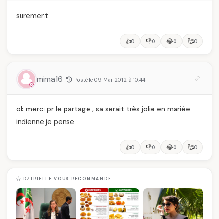
surement
👍
👎
😂
🥰
0
0
0
0
mima16
Posté le 09 Mar 2012 à 10:44
ok merci pr le partage , sa serait très jolie en mariée
indienne je pense
👍
👎
😂
🥰
0
0
0
0
DZIRIELLE VOUS RECOMMANDE