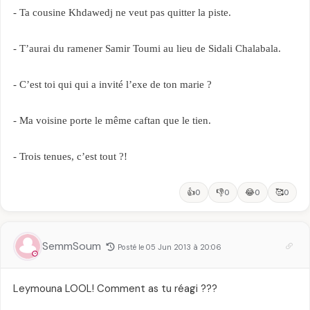
- Ta cousine Khdawedj ne veut pas quitter la piste.
- T’aurai du ramener Samir Toumi au lieu de Sidali Chalabala.
- C’est toi qui qui a invité l’exe de ton marie ?
- Ma voisine porte le même caftan que le tien.
- Trois tenues, c’est tout ?!
👍
👎
😂
🥰
0
0
0
0
SemmSoum
Posté le 05 Jun 2013 à 20:06
Leymouna LOOL! Comment as tu réagi ???