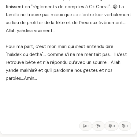
finissent en "règlements de comptes à Ok Corral"…😁 La
famille ne trouve pas mieux que se s’entretuer verbalement
au lieu de profiter de la fête et de l’heureux événement…
Allah yahdina vraiment…
Pour ma part, c’est mon mari qui s’est entendu dire :
"hakdek ou detha"… comme s’i ne me méritait pas… Il s’est
retrouvé bête et n’a répondu qu’avec un sourire… Allah
yahde makhla9 et qu’il pardonne nos gestes et nos
paroles…Amin…
👍
👎
😂
🥰
0
0
0
0