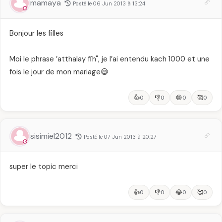
mamaya
Posté le 06 Jun 2013 à 13:24
Bonjour les filles
Moi le phrase ’atthalay fih", je l’ai entendu kach 1000 et une
fois le jour de mon mariage😅
👍
👎
😂
🥰
0
0
0
0
sisimiel2012
Posté le 07 Jun 2013 à 20:27
super le topic merci
👍
👎
😂
🥰
0
0
0
0