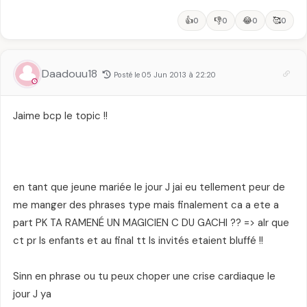
👍
👎
😂
🥰
0
0
0
0
Daadouu18
Posté le 05 Jun 2013 à 22:20
Jaime bcp le topic !!
en tant que jeune mariée le jour J jai eu tellement peur de
me manger des phrases type mais finalement ca a ete a
part PK TA RAMENÉ UN MAGICIEN C DU GACHI ?? => alr que
ct pr ls enfants et au final tt ls invités etaient bluffé !!
Sinn en phrase ou tu peux choper une crise cardiaque le
jour J ya