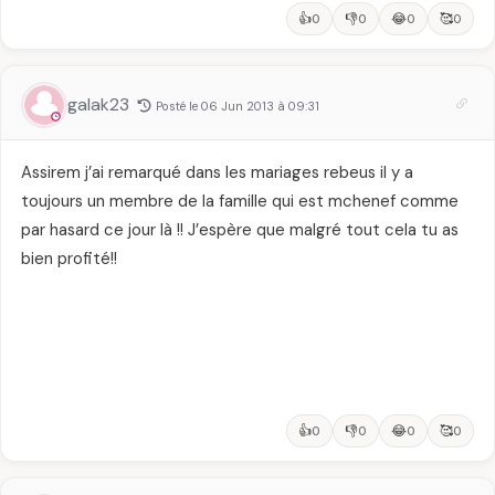
👍
👎
😂
🥰
0
0
0
0
galak23
Posté le 06 Jun 2013 à 09:31
Assirem j’ai remarqué dans les mariages rebeus il y a
toujours un membre de la famille qui est mchenef comme
par hasard ce jour là !! J’espère que malgré tout cela tu as
bien profité!!
👍
👎
😂
🥰
0
0
0
0