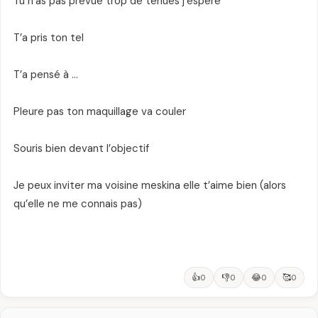
Tu n’as pas prevue trop de tenues j’éspère
T’a pris ton tel
T’a pensé à …
Pleure pas ton maquillage va couler
Souris bien devant l’objectif
Je peux inviter ma voisine meskina elle t’aime bien (alors
qu’elle ne me connais pas)
👍
👎
😂
🥰
0
0
0
0