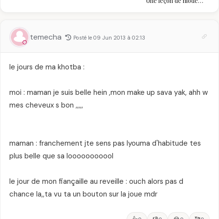
Une leçon de mode
pièce mode de l'été
vintage, d'engagement
et de transmission
temecha
Posté le 09 Jun 2013 à 02:13
le jours de ma khotba :
moi : maman je suis belle hein ,mon make up sava yak, ahh w
mes cheveux s bon ,,,,,
maman : franchement jte sens pas lyouma d'habitude tes
plus belle que sa looooooooool
le jour de mon fiançaille au reveille : ouch alors pas d
chance la,,ta vu ta un bouton sur la joue mdr