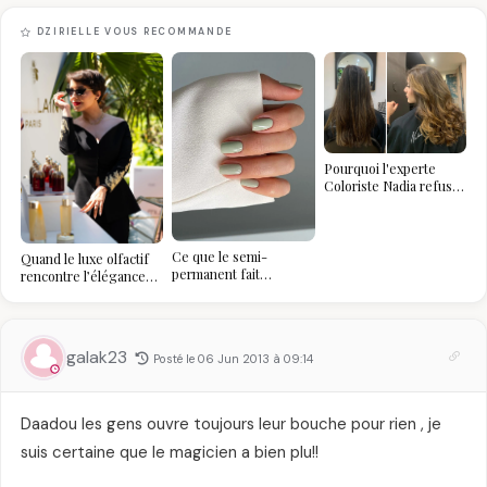
DZIRIELLE VOUS RECOMMANDE
Pourquoi l'experte
Coloriste Nadia refuse
de refaire votre
balayage (et pourquoi
vous allez l'adorer pour
ça)
Ce que le semi-
Quand le luxe olfactif
permanent fait
rencontre l’élégance
réellement à vos
algérienne : une
ongles
célébration de la Fête
des Mères hors du
temps
galak23
Posté le 06 Jun 2013 à 09:14
Daadou les gens ouvre toujours leur bouche pour rien , je
suis certaine que le magicien a bien plu!!