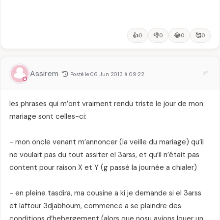
👍
👎
😂
🥰
0
0
0
0
Assirem
Posté le 06 Jun 2013 à 09:22
les phrases qui m’ont vraiment rendu triste le jour de mon
mariage sont celles-ci:
- mon oncle venant m’annoncer (la veille du mariage) qu’il
ne voulait pas du tout assiter el 3arss, et qu’il n’était pas
content pour raison X et Y (g passé la journée a chialer)
- en pleine tasdira, ma cousine a ki je demande si el 3arss
et laftour 3djabhoum, commence a se plaindre des
conditions d’hebergement (alors que nosu avions louer un