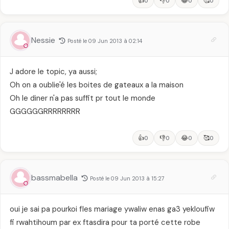
👍
👎
😂
🥰
0
0
0
0
Nessie
Posté le 09 Jun 2013 à 02:14
J adore le topic, ya aussi;
Oh on a oublie'é les boites de gateaux a la maison
Oh le diner n'a pas suffit pr tout le monde
GGGGGGRRRRRRRR
👍
👎
😂
🥰
0
0
0
0
bassmabella
Posté le 09 Jun 2013 à 15:27
oui je sai pa pourkoi fles mariage ywaliw enas ga3 yekloufiw
fi rwahtihoum par ex ftasdira pour ta porté cette robe