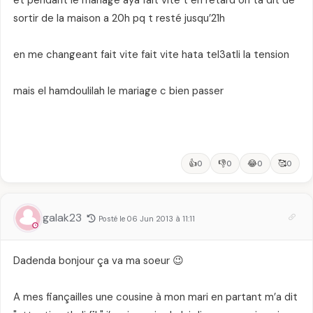
sortir de la maison a 20h pq t resté jusqu’21h
en me changeant fait vite fait vite hata tel3atli la tension
mais el hamdoulilah le mariage c bien passer
👍
👎
😂
🥰
0
0
0
0
galak23
Posté le 06 Jun 2013 à 11:11
Dadenda bonjour ça va ma soeur 😉
A mes fiançailles une cousine à mon mari en partant m’a dit