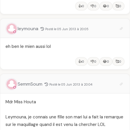
👍
👎
😂
🥰
0
0
0
0
leymouna
Posté le 05 Jun 2013 à 20:05
eh ben le mien aussi lol
👍
👎
😂
🥰
0
0
0
0
SemmSoum
Posté le 05 Jun 2013 à 20:04
Mdr Miss Houta
Leymouna, je connais une fille son mari lui a fait la remarque
sur le maquillage quand il est venu la chercher LOL