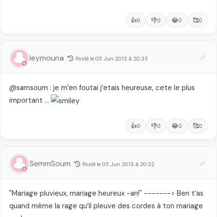
👍
👎
😂
🥰
0
0
0
0
leymouna
Posté le 05 Jun 2013 à 20:33
@samsoum : je m’en foutai j’etais heureuse, cete le plus
important …
👍
👎
😂
🥰
0
0
0
0
SemmSoum
Posté le 05 Jun 2013 à 20:32
"Mariage pluvieux, mariage heureux -an!" -------> Ben t’as
quand même la rage qu’il pleuve des cordes à ton mariage