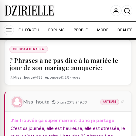
Nous utilisons des cookies pour améliorer votre
expérience et mesurer l'audience.
En savoir plus
Accepter tout
Personnaliser
FIL D'ACTU
FORUMS
PEOPLE
MODE
BEAUTÉ
Forums
/
FORUM BINATNA
/
FORUM BINATNA
? Phrases à ne pas dire à la mariée le
jour de son mariage :moquerie:
Miss_houta
33 réponses
2.8k vues
Miss_houta
5 juin 2013 à 19:33
AUTEURE
J’ai trouvée ça super marrant donc je partage :
C’est sa journée, elle est heureuse, elle est stressée, le