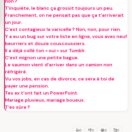
non ?
T’inquiète, le blanc ça grossit toujours un peu.
Franchement, on ne pensait pas que ça t’arriverait
un jour.
C’est contagieux la varicelle ? Non, non, pour rien.
Y a eu un bug sur votre liste en ligne, vous avez neuf
beurriers et douze couscoussiers.
Il a déjà collé ton « oui » sur Tumblr.
C’est mignon une petite bague.
Le saumon vient d’arriver dans un camion non
réfrigéré.
Vu vos jobs, en cas de divorce, ce sera à toi de
payer une pension.
Tes ex t’ont fait un PowerPoint.
Mariage pluvieux, mariage boueux.
T’es sûre ?
👍
👎
😂
🥰
0
0
0
0