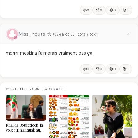
👍
👎
😂
🥰
0
0
0
0
Miss_houta
Posté le 05 Jun 2013 à 20:01
mdrrrr meskina j’aimerais vraiment pas ça
👍
👎
😂
🥰
0
0
0
0
DZIRIELLE VOUS RECOMMANDE
Khalida Boufedech, la
voix qui manquait au
sommet de l'État