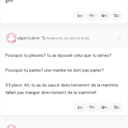
grrr!
👍
👎
😂
🥰
0
0
0
0
algericaine
Posté le 05 Jun 2013 à 20:26
Pourquoi tu pleures? tu as épousé celui que tu aimes?
Pourquoi tu parles? une mariée ne doit pas parler?
S’il pleut: Ah, tu as du saucé directememnt de la marmite,
fallait pas manger directement de la marmite!!
👍
👎
😂
🥰
0
0
0
0