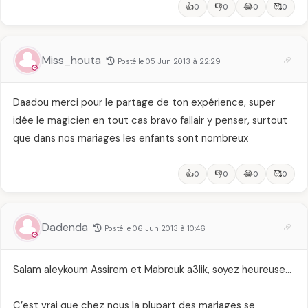
👍
👎
😂
🥰
0
0
0
0
Miss_houta
Posté le 05 Jun 2013 à 22:29
Daadou merci pour le partage de ton expérience, super
idée le magicien en tout cas bravo fallair y penser, surtout
que dans nos mariages les enfants sont nombreux
👍
👎
😂
🥰
0
0
0
0
Dadenda
Posté le 06 Jun 2013 à 10:46
Salam aleykoum Assirem et Mabrouk a3lik, soyez heureuse…
C’est vrai que chez nous la plupart des mariages se