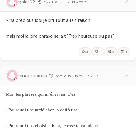
galak23
Posté le 05 Jun 2013 à 20:21
Nina precious lool je kiff tout à fait raison
mais moi la pire phrase serait "T’es heureuse ou pas"
👍
👎
😂
🥰
0
0
0
0
ninaprecious
Posté le 05 Jun 2013 à 20:17
Moi, les phrases qui m’énervent c’est:
- Pourquoi t’as tardé chez la coiffeuse.
- Pourquoi t’as choisi le bleu, le rose te va mieux.