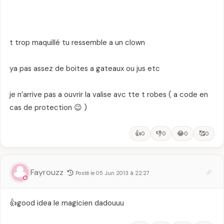
t trop maquillé tu ressemble a un clown
ya pas assez de boites a gateaux ou jus etc
je n’arrive pas a ouvrir la valise avc tte t robes ( a code en
cas de protection 😉 )
👍
👎
😂
🥰
0
0
0
0
Fayrouzz
Posté le 05 Jun 2013 à 22:27
👍good idea le magicien dadouuu