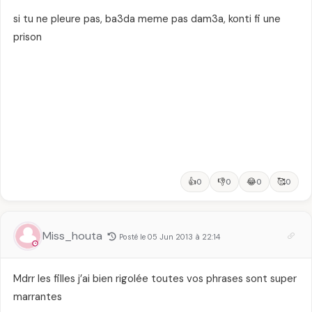
si tu ne pleure pas, ba3da meme pas dam3a, konti fi une
prison
👍
👎
😂
🥰
0
0
0
0
Miss_houta
Posté le 05 Jun 2013 à 22:14
Mdrr les filles j’ai bien rigolée toutes vos phrases sont super
marrantes