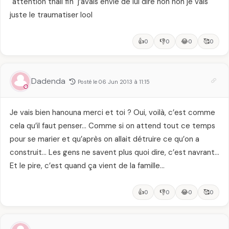
"attention thali fih" j’avais envie de lui dire non non je vais
juste le traumatiser lool
👍
👎
😂
🥰
0
0
0
0
Dadenda
Posté le 06 Jun 2013 à 11:15
Je vais bien hanouna merci et toi ? Oui, voilà, c’est comme
cela qu’il faut penser… Comme si on attend tout ce temps
pour se marier et qu’après on allait détruire ce qu’on a
construit… Les gens ne savent plus quoi dire, c’est navrant…
Et le pire, c’est quand ça vient de la famille…
👍
👎
😂
🥰
0
0
0
0