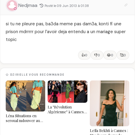
Nedjmaa
Posté le 09 Jun 2013 à 01:38
si tu ne pleure pas, ba3da meme pas dam3a, konti fi une
prison mdrrrrr pour l’avoir deja entendu a un mariage super
topic
👍
👎
😂
🥰
0
0
0
0
DZIRIELLE VOUS RECOMMANDE
La "Révolution
Algérienne" à Cannes
Léna Situations en
2026 : Au-delà du
seroual mdouwer au
glamour, l'affirmation
Louvre : quand le
souveraine
pantalon des
Leïla Bekhti à Cannes :
Algéroises devient la