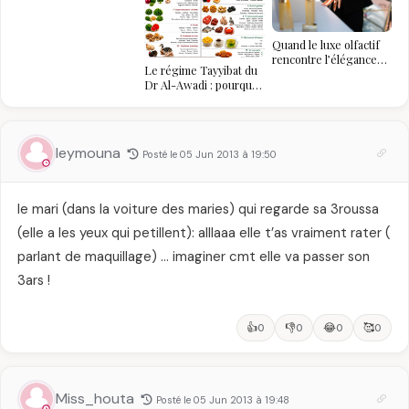
algérien
Quand le luxe olfactif
rencontre l’élégance
Le régime Tayyibat du
algérienne : une
Dr Al-Awadi : pourquoi
célébration de la Fête
il a séduit des millions
des Mères hors du
de femmes
temps
algériennes, et ce que
vous devez vraiment
leymouna
Posté le 05 Jun 2013 à 19:50
savoir
le mari (dans la voiture des maries) qui regarde sa 3roussa
(elle a les yeux qui petillent): alllaaa elle t’as vraiment rater (
parlant de maquillage) … imaginer cmt elle va passer son
3ars !
👍
👎
😂
🥰
0
0
0
0
Miss_houta
Posté le 05 Jun 2013 à 19:48