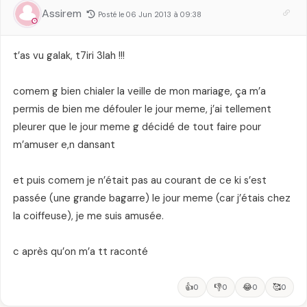
Assirem
Posté le 06 Jun 2013 à 09:38
t’as vu galak, t7iri 3lah !!!
comem g bien chialer la veille de mon mariage, ça m’a
permis de bien me défouler le jour meme, j’ai tellement
pleurer que le jour meme g décidé de tout faire pour
m’amuser e,n dansant
et puis comem je n’était pas au courant de ce ki s’est
passée (une grande bagarre) le jour meme (car j’étais chez
la coiffeuse), je me suis amusée.
c après qu’on m’a tt raconté
👍
👎
😂
🥰
0
0
0
0