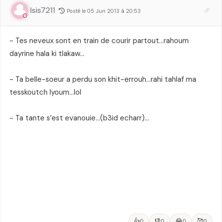
Isis7211
Posté le 05 Jun 2013 à 20:53
- Tes neveux sont en train de courir partout…rahoum
dayrine hala ki tlakaw…
- Ta belle-soeur a perdu son khit-errouh…rahi tahlaf ma
tesskoutch lyoum…lol
- Ta tante s’est evanouie…(b3id echarr)…
👍
👎
😂
🥰
0
0
0
0