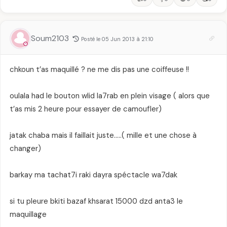
Soum2103
Posté le 05 Jun 2013 à 21:10
chkoun t’as maquillé ? ne me dis pas une coiffeuse !!
oulala had le bouton wlid la7rab en plein visage ( alors que
t’as mis 2 heure pour essayer de camoufler)
jatak chaba mais il faillait juste…..( mille et une chose à
changer)
barkay ma tachat7i raki dayra spéctacle wa7dak
si tu pleure bkiti bazaf khsarat 15000 dzd anta3 le
maquillage