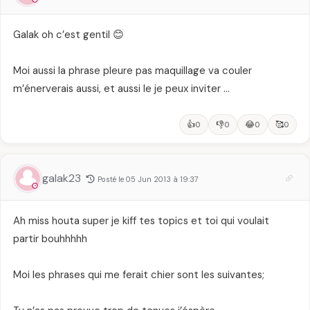
Galak oh c’est gentil 😊
Moi aussi la phrase pleure pas maquillage va couler
m’énerverais aussi, et aussi le je peux inviter …
👍
👎
😂
🥰
0
0
0
0
galak23
Posté le 05 Jun 2013 à 19:37
Ah miss houta super je kiff tes topics et toi qui voulait
partir bouhhhhh
Moi les phrases qui me ferait chier sont les suivantes;