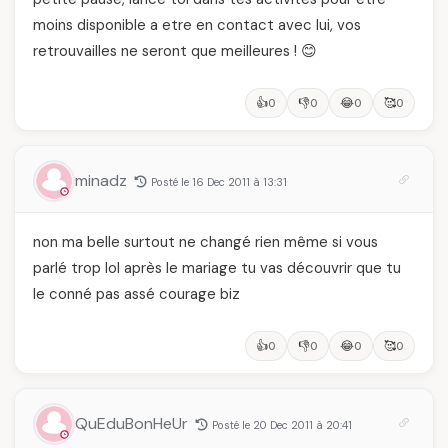
moins disponible a etre en contact avec lui, vos
retrouvailles ne seront que meilleures ! 😊
👍
👎
😂
🥰
0
0
0
0
minadz
Posté le 16 Dec 2011 à 13:31
non ma belle surtout ne changé rien même si vous
parlé trop lol après le mariage tu vas découvrir que tu
le conné pas assé courage biz
👍
👎
😂
🥰
0
0
0
0
QuEduBonHeUr
Posté le 20 Dec 2011 à 20:41