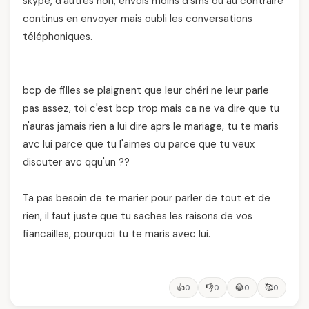
skype, d'autres non, envois moins d'sms ou au contraire
continus en envoyer mais oubli les conversations
téléphoniques.
bcp de filles se plaignent que leur chéri ne leur parle
pas assez, toi c'est bcp trop mais ca ne va dire que tu
n'auras jamais rien a lui dire aprs le mariage, tu te maris
avc lui parce que tu l'aimes ou parce que tu veux
discuter avc qqu'un ??
Ta pas besoin de te marier pour parler de tout et de
rien, il faut juste que tu saches les raisons de vos
fiancailles, pourquoi tu te maris avec lui.
👍
👎
😂
🥰
0
0
0
0