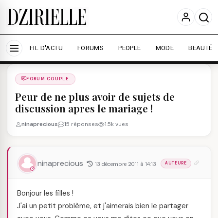
Nous utilisons des cookies pour améliorer votre
expérience et mesurer l'audience.
En savoir plus
Accepter tout
Personnaliser
FIL D'ACTU
FORUMS
PEOPLE
MODE
BEAUTÉ
Forums
/
FORUM COUPLE
/
FORUM COUPLE
Peur de ne plus avoir de sujets de
discussion apres le mariage !
ninaprecious
15 réponses
1.5k vues
ninaprecious
13 décembre 2011 à 14:13
AUTEURE
Bonjour les filles !
J'ai un petit problème, et j'aimerais bien le partager