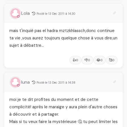
Lola
Posté le 13 Dec 2011 à 14:30
mais t'inquiè pas el hadra mztzkhlassch,donc continue
ta vie ,vous aurez toujours quelque chose à vous dire,un
sujet à débattre…
👍
👎
😂
🥰
0
0
0
0
luna
Posté le 13 Dec 2011 à 14:38
moi je te dit profites du moment et de cette
complicité! après le maraige y aura plein d'autre choses
à découvrir et à partager.
Mais si tu veux faire la mystérieuse 🤔 tu peut limiter les