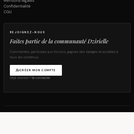
Mentions légales
Confidentialité
CGU
REJOIGNEZ-NOUS
Faites partie de la communauté Dzirielle
Commentez, participez aux forums, gagnez des badges et accédez à
tous les contenus.
CRÉER MON COMPTE
Déjà membre ?
Se connecter
© 2026 Dzirielle Magazine — Tous droits réservés.
·
·
MENTIONS LÉGALES
CONFIDENTIALITÉ
CGU
HAUT DE PAGE