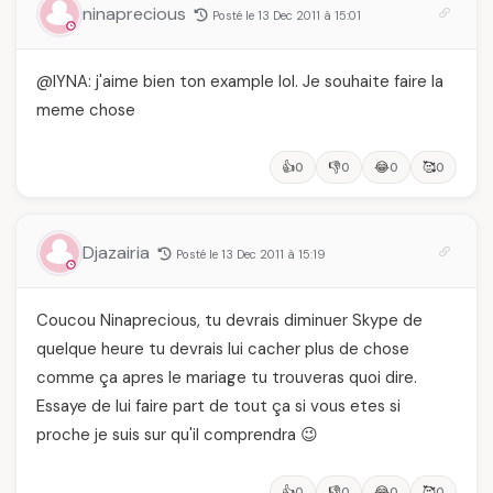
ninaprecious
Posté le 13 Dec 2011 à 15:01
@lYNA: j'aime bien ton example lol. Je souhaite faire la
meme chose
👍
👎
😂
🥰
0
0
0
0
Djazairia
Posté le 13 Dec 2011 à 15:19
Coucou Ninaprecious, tu devrais diminuer Skype de
quelque heure tu devrais lui cacher plus de chose
comme ça apres le mariage tu trouveras quoi dire.
Essaye de lui faire part de tout ça si vous etes si
proche je suis sur qu'il comprendra 😉
👍
👎
😂
🥰
0
0
0
0