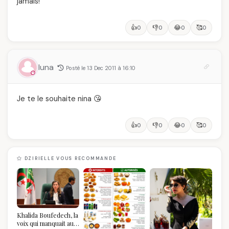
jamais!
👍
👎
😂
🥰
0
0
0
0
luna
Posté le 13 Dec 2011 à 16:10
Je te le souhaite nina 😘
👍
👎
😂
🥰
0
0
0
0
DZIRIELLE VOUS RECOMMANDE
Khalida Boufedech, la
voix qui manquait au