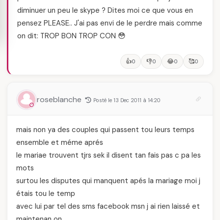
diminuer un peu le skype ? Dites moi ce que vous en
pensez PLEASE.. J'ai pas envi de le perdre mais comme
on dit: TROP BON TROP CON 😳
👍
👎
😂
🥰
0
0
0
0
roseblanche
Posté le 13 Dec 2011 à 14:20
mais non ya des couples qui passent tou leurs temps
ensemble et méme aprés
le mariae trouvent tjrs sek il disent tan fais pas c pa les
mots
surtou les disputes qui manquent apés la mariage moi j
étais tou le temp
avec lui par tel des sms facebook msn j ai rien laissé et
maintenan on