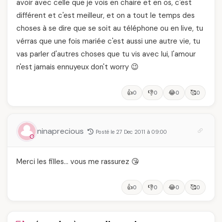
avoir avec celle que je vois en chaire et en os, c'est
différent et c'est meilleur, et on a tout le temps des
choses à se dire que se soit au téléphone ou en live, tu
vérras que une fois mariée c'est aussi une autre vie, tu
vas parler d'autres choses que tu vis avec lui, l'amour
n'est jamais ennuyeux don't worry 😉
👍
👎
😂
🥰
0
0
0
0
ninaprecious
Posté le 27 Dec 2011 à 09:00
Merci les filles… vous me rassurez 😘
👍
👎
😂
🥰
0
0
0
0