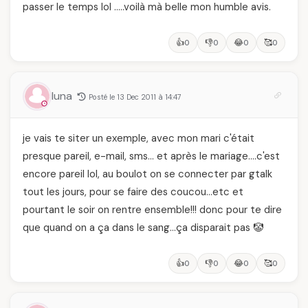
passer le temps lol …..voilà mà belle mon humble avis.
👍
👎
😂
🥰
0
0
0
0
luna
Posté le 13 Dec 2011 à 14:47
je vais te siter un exemple, avec mon mari c'était
presque pareil, e-mail, sms… et après le mariage….c'est
encore pareil lol, au boulot on se connecter par gtalk
tout les jours, pour se faire des coucou…etc et
pourtant le soir on rentre ensemble!!! donc pour te dire
que quand on a ça dans le sang…ça disparait pas 🤡
👍
👎
😂
🥰
0
0
0
0