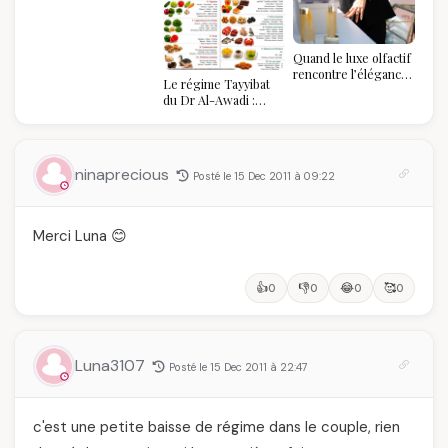
sommet de l'État
algérien
Quand le luxe olfactif
rencontre l’élégance
Le régime Tayyibat
algérienne : une
du Dr Al-Awadi :
célébration de la Fête
pourquoi il a séduit
des Mères hors du
des millions de
temps
femmes algériennes,
et ce que vous devez
ninaprecious
Posté le 15 Dec 2011 à 09:22
vraiment savoir
Merci Luna 😊
👍
👎
😂
🥰
0
0
0
0
Luna3107
Posté le 15 Dec 2011 à 22:47
c'est une petite baisse de régime dans le couple, rien