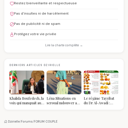
Restez bienveillante et respectueuse
Pas d'insultes ni de harcèlement
Pas de publicité ni de spam
Protégez votre vie privée
Lire la charte complète →
DERNIERS ARTICLES DZIRIELLE
Khalida Boufedech, la
Léna Situations en
Le régime Tayyibat
voix qui manquait au
seroual mdouwer au
du Dr Al-Awadi :
sommet de l'État
Louvre : quand le
pourquoi il a séduit
algérien
pantalon des
des millions de
Algéroises devient la
femmes algériennes,
pièce mode de l'été
et ce que vous devez
Dzirielle
/
Forums
/
FORUM COUPLE
vraiment savoir