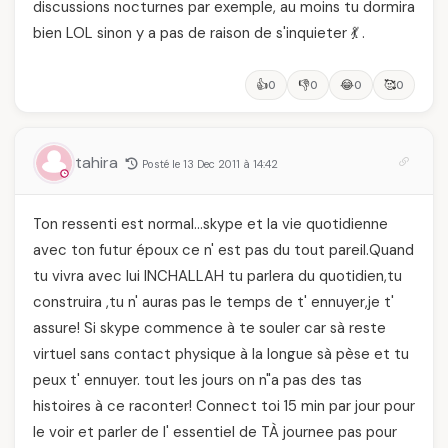
discussions nocturnes par exemple, au moins tu dormira
bien LOL sinon y a pas de raison de s'inquieter 💃 .
👍
👎
😂
🥰
0
0
0
0
tahira
Posté le 13 Dec 2011 à 14:42
Ton ressenti est normal…skype et la vie quotidienne
avec ton futur époux ce n' est pas du tout pareil.Quand
tu vivra avec lui INCHALLAH tu parlera du quotidien,tu
construira ,tu n' auras pas le temps de t' ennuyer,je t'
assure! Si skype commence à te souler car sà reste
virtuel sans contact physique à la longue sà pèse et tu
peux t' ennuyer. tout les jours on n"a pas des tas
histoires à ce raconter! Connect toi 15 min par jour pour
le voir et parler de l' essentiel de TÀ journee pas pour