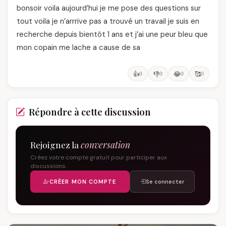
bonsoir voila aujourd’hui je me pose des questions sur
tout voila je n’arrrive pas a trouvé un travail je suis en
recherche depuis bientôt 1 ans et j’ai une peur bleu que
mon copain me lache a cause de sa
👍
0
👎
0
😂
0
🥰
0
Répondre à cette discussion
Rejoignez la
conversation
Créez votre compte gratuit pour participer aux
discussions.
CRÉER MON COMPTE
Se connecter