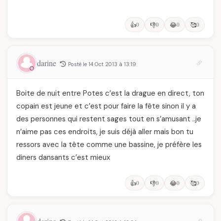
👍
0
👎
0
😂
0
🥰
0
darine
Posté le 14 Oct 2013 à 13:19
Boite de nuit entre Potes c’est la drague en direct, ton
copain est jeune et c’est pour faire la fête sinon il y a
des personnes qui restent sages tout en s’amusant ..je
n’aime pas ces endroits, je suis déjà aller mais bon tu
ressors avec la tête comme une bassine, je préfère les
diners dansants c’est mieux
👍
0
👎
0
😂
0
🥰
0