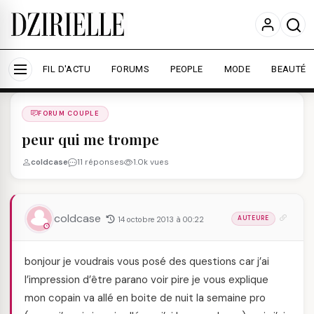
Nous utilisons des cookies pour améliorer votre
expérience et mesurer l'audience.
En savoir plus
Accepter tout
Personnaliser
FIL D'ACTU
FORUMS
PEOPLE
MODE
BEAUTÉ
Forums
/
FORUM COUPLE
/
FORUM COUPLE
peur qui me trompe
coldcase
11 réponses
1.0k vues
coldcase
14 octobre 2013 à 00:22
AUTEURE
bonjour je voudrais vous posé des questions car j’ai
l’impression d’être parano voir pire je vous explique
mon copain va allé en boite de nuit la semaine pro