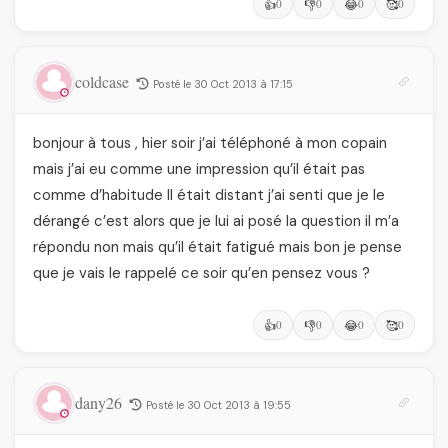
👍
0
👎
0
😂
0
🥰
0
coldcase
Posté le 30 Oct 2013 à 17:15
bonjour à tous , hier soir j’ai téléphoné à mon copain
mais j’ai eu comme une impression qu’il était pas
comme d’habitude Il était distant j’ai senti que je le
dérangé c’est alors que je lui ai posé la question il m’a
répondu non mais qu’il était fatigué mais bon je pense
que je vais le rappelé ce soir qu’en pensez vous ?
👍
0
👎
0
😂
0
🥰
0
dany26
Posté le 30 Oct 2013 à 19:55