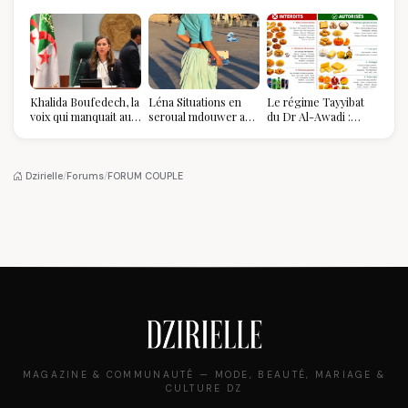
Khalida Boufedech, la
Léna Situations en
Le régime Tayyibat
voix qui manquait au
seroual mdouwer au
du Dr Al-Awadi :
sommet de l'État
Louvre : quand le
pourquoi il a séduit
algérien
pantalon des
des millions de
Algéroises devient la
femmes algériennes,
pièce mode de l'été
et ce que vous devez
Dzirielle
/
Forums
/
FORUM COUPLE
vraiment savoir
MAGAZINE & COMMUNAUTÉ — MODE, BEAUTÉ, MARIAGE &
CULTURE DZ