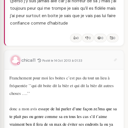
(perso j’y suis jamais allé car j’ai horreur de sa ) mais j’ai
toujours peur qui me trompe je sais qu’il es fidèle mais
j’ai peur surtout en boite je sais que je vais pas lui faire
confiance comme d’habitude
👍
👎
😂
🥰
0
0
0
0
chica11
Posté le 14 Oct 2013 à 01:33
Franchement pour moi les boites c’est pas du tout un lieu à
fréquentée ’’qui dit boite dit la bièr et qui dit la bièr dit autres
choses ….’’
donc a mon avis
essaye de lui parler d’une façon ze3ma que sa
te plait pas ou genre comme sa en tous les cas s’il t’aime
vraiment ben il fera de sn max de éviter ses endroits la ou ya