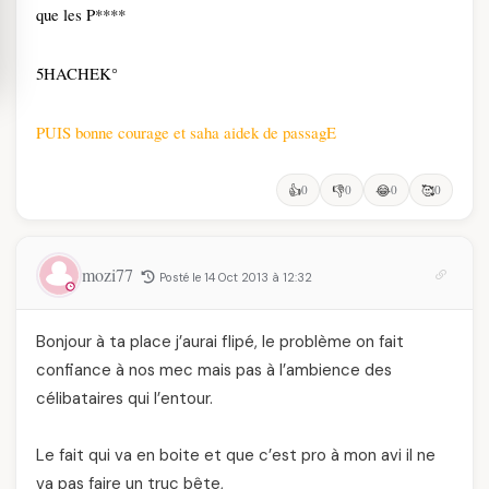
que les P****
5HACHEK°
PUIS bonne courage et saha aidek de passagE
👍
0
👎
0
😂
0
🥰
0
mozi77
Posté le 14 Oct 2013 à 12:32
Bonjour à ta place j’aurai flipé, le problème on fait
confiance à nos mec mais pas à l’ambience des
célibataires qui l’entour.
Le fait qui va en boite et que c’est pro à mon avi il ne
va pas faire un truc bête,