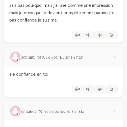
sais pas pourquoi mais j’ai une comme une impression
mais je crois que je devient complètement parano j’ai
pas confiance je suis mal
👍
0
👎
0
😂
0
🥰
0
soummi
Posté le 03 Nov 2013 à 11:25
aie confiance en toi
👍
0
👎
0
😂
0
🥰
0
emraude
Posté le 03 Nov 2013 à 13:13