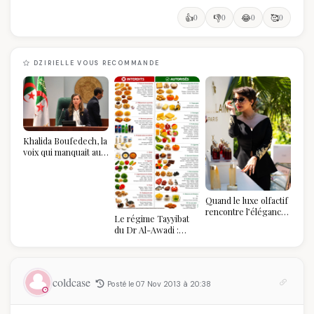
👍
0
👎
0
😂
0
🥰
0
DZIRIELLE VOUS RECOMMANDE
Khalida Boufedech, la
voix qui manquait au
sommet de l'État
algérien
Quand le luxe olfactif
rencontre l’élégance
Le régime Tayyibat
algérienne : une
du Dr Al-Awadi :
célébration de la Fête
pourquoi il a séduit
des Mères hors du
des millions de
temps
femmes algériennes,
et ce que vous devez
coldcase
Posté le 07 Nov 2013 à 20:38
vraiment savoir