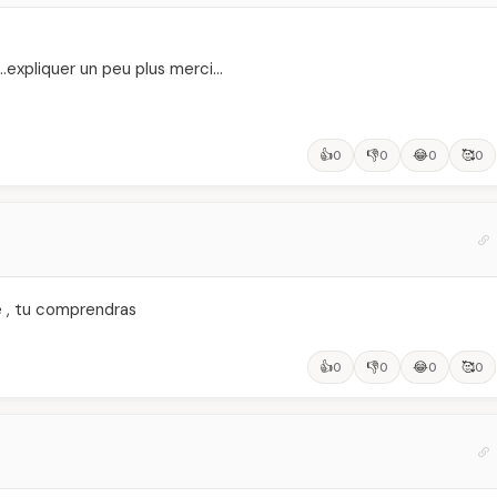
..expliquer un peu plus merci…
👍
👎
😂
🥰
0
0
0
0
re , tu comprendras
👍
👎
😂
🥰
0
0
0
0