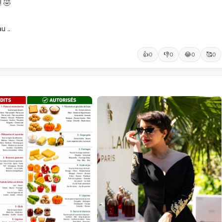
! 🤣
u ..
👍
👎
😂
🥰
0
0
0
0