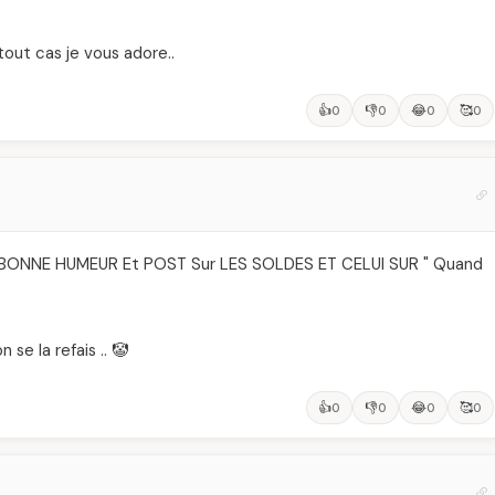
 tout cas je vous adore..
👍
👎
😂
🥰
0
0
0
0
post BONNE HUMEUR Et POST Sur LES SOLDES ET CELUI SUR " Quand
 se la refais .. 🤡
👍
👎
😂
🥰
0
0
0
0