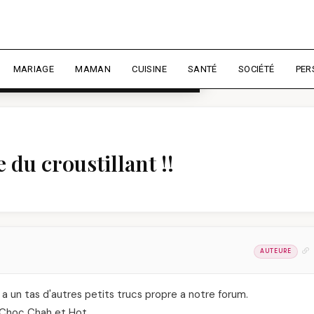
rience et mesurer l'audience.
En
liser
MARIAGE
MAMAN
CUISINE
SANTÉ
SOCIÉTÉ
PER
du croustillant !!
AUTEURE
 a un tas d'autres petits trucs propre a notre forum.
 Choc Chah et Hot.