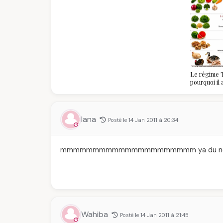
Le régime T
pourquoi il
algériennes
savoir
lana
Posté le 14 Jan 2011 à 20:34
mmmmmmmmmmmmmmmmmmmmm ya du nouveau
Wahiba
Posté le 14 Jan 2011 à 21:45