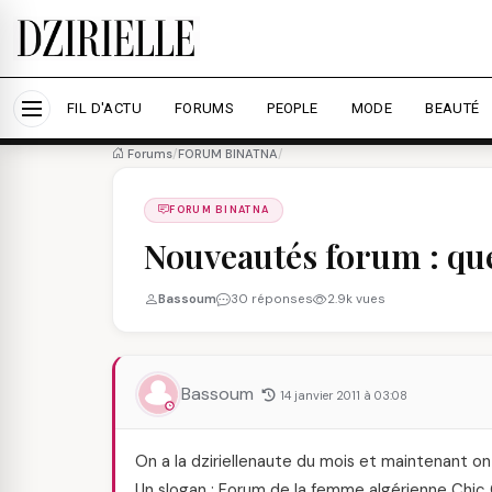
Nous utilisons des cookies pour améliorer votre expé
savoir plus
Accepter tout
Personna
FIL D'ACTU
FORUMS
PEOPLE
MODE
BEAUTÉ
Forums
/
FORUM BINATNA
/
FORUM BINATNA
Nouveautés forum : que 
Bassoum
30 réponses
2.9k vues
Bassoum
14 janvier 2011 à 03:08
On a la dziriellenaute du mois et maintenant on
Un slogan : Forum de la femme algérienne Chic