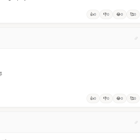
👍
👎
😂
🥰
0
0
0
0
🤣
👍
👎
😂
🥰
0
0
0
0