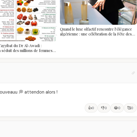
Quand le luxe olfactif rencontre l’élégance
algérienne : une célébration de la Fête des
Mères hors du temps
ayyibat du Dr Al-Awadi :
 a séduit des millions de femmes
, et ce que vous devez vraiment
u 💭 attendon alors !
👍
👎
😂
🥰
0
0
0
0