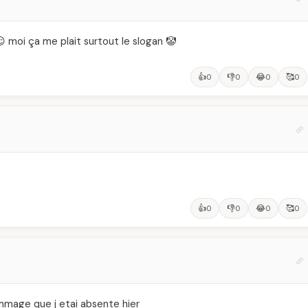
 moi ça me plait surtout le slogan 🤡
👍
👎
😂
🥰
0
0
0
0
👍
👎
😂
🥰
0
0
0
0
ommage que j etai absente hier