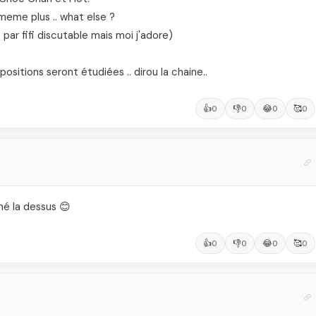
meme plus .. what else ?
r fifi discutable mais moi j'adore)
ositions seront étudiées .. dirou la chaine..
👍
👎
😂
🥰
0
0
0
0
hé la dessus 😊
👍
👎
😂
🥰
0
0
0
0