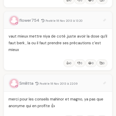
👍
👎
😂
🥰
0
0
0
0
flower754
Posté le 18 Nov 2013 à 13:20
vaut mieux mettre niya de coté ,juste avoir la dose qu’il
faut berk , la ou il faut prendre ses précautions c’est
mieux
👍
👎
😂
🥰
0
0
0
0
Smilitta
Posté le 18 Nov 2013 à 22:09
merci pour les conseils mahinor et magno, ya pas que
anonyme qui en profite 👍