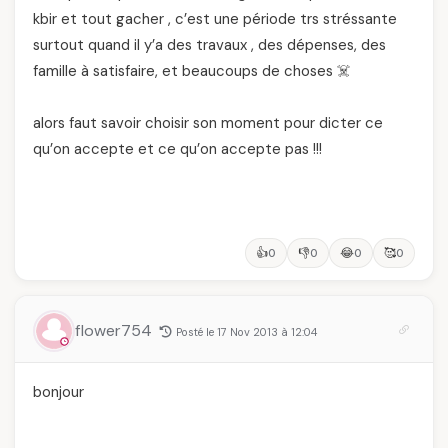
kbir et tout gacher , c’est une période trs stréssante
surtout quand il y’a des travaux , des dépenses, des
famille à satisfaire, et beaucoups de choses ☠️
alors faut savoir choisir son moment pour dicter ce
qu’on accepte et ce qu’on accepte pas !!!
👍
👎
😂
🥰
0
0
0
0
flower754
Posté le 17 Nov 2013 à 12:04
bonjour