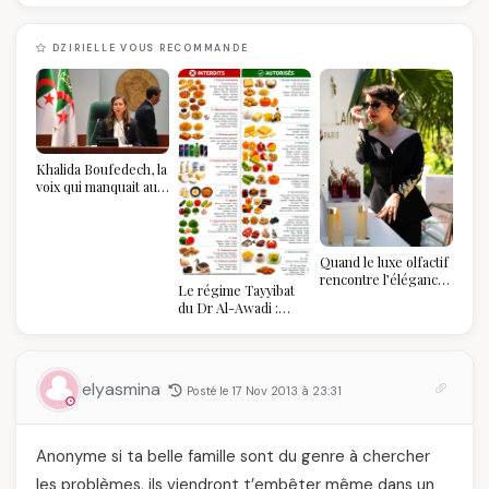
DZIRIELLE VOUS RECOMMANDE
Khalida Boufedech, la
voix qui manquait au
sommet de l'État
algérien
Quand le luxe olfactif
rencontre l’élégance
Le régime Tayyibat
algérienne : une
du Dr Al-Awadi :
célébration de la Fête
pourquoi il a séduit
des Mères hors du
des millions de
temps
femmes algériennes,
et ce que vous devez
elyasmina
Posté le 17 Nov 2013 à 23:31
vraiment savoir
Anonyme si ta belle famille sont du genre à chercher
les problèmes, ils viendront t’embêter même dans un