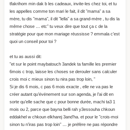
tfakrihom min dak b les cadeaux, invite-les chez toi, et tu
les appelles comme ton mari le fait, il dit "mama" a sa
mère, tu dis "mama", il dit "lella" a sa grand-mère , tu dis la
même chose … etc" tu veux dire que tout ça c de la
stratégie pour que mon mariage réussisse ? emmala c’est
quoi un conseil pour toi ?
et tu as aussi dit:
"et sur le point maybatouch 3andek ta famille les premier
6mois c trop, laisse les choses se derouler sans calculer
crois moi c mieux sinon tu nira pas trop loin, "
Si je dis 6 mois, c pas 6 mois exacte , elle ne va pas le
créer autant qu’événement sur son agenda, je l’ai dit en
sorte qu’elle sache que c pour bonne durée, machi ta3 1
mois ou 2, parce que bayna belli rah y3essouha chkoun
eddakhel w chkoun elkharej 3and’ha. et pour le "crois-moi
sinon tu n’iras pas trop loin" … je préfère ne pas répondre