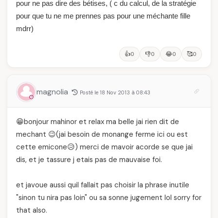
pour ne pas dire des bétises, ( c du calcul, de la stratégie
pour que tu ne me prennes pas pour une méchante fille
mdrr)
👍
👎
😂
🥰
0
0
0
0
magnolia
Posté le 18 Nov 2013 à 08:43
😁bonjour mahinor et relax ma belle jai rien dit de
mechant 😉(jai besoin de monange ferme ici ou est
cette emicone😥) merci de mavoir acorde se que jai
dis, et je tassure j etais pas de mauvaise foi.
et javoue aussi quil fallait pas choisir la phrase inutile
"sinon tu nira pas loin" ou sa sonne jugement lol sorry for
that also.