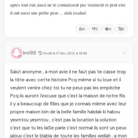
apres
tout eux aussi ne te connaissent pas vraiment et peut etre
il ont aussi une petite peur… alah
issahal
.
👍
👎
😂
🥰
0
0
0
0
Imi188
Posté le 17 Nov 2013 à 18:46
Salut anonyme , a mon avie il ne faut pas te casse trop
la tête avec cette histoire Pcq même si tu loue et il
veulent venire chez toi tu ne peux pas les empêche
Pcq ils auront l'excuse que c'est la maison de notre fils
il y a beaucoup de filles que je connais même avec leur
propre maison loin de la belle famille hakdak ki habou
yesmtou yesmtou , c'est pas la location la solution
c'est que tu les laiSe parle c'est normal ils sont un peux
jaloux c'est le blabla de toute les familles wellah , a mon