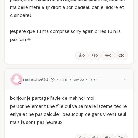
ma belle mere a tjr droit a son cadeau car je ladore et
c sincere).
jespere que tu ma comprise sorry again pr les tu nira
pas loin.💋
👍
👎
😂
🥰
0
0
0
0
natacha06
Posté le 18 Nov 2013 à 08:51
bonjour je partage l’avie de mahinor moi
personnellement une fille qui va se marié lazeme tedire
eniya et ne pas calculer .beaucoup de gens vivent seul
mais ils sont pas heureux