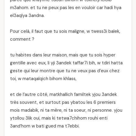
m3ahom. et tu ne peux pas les en vouloir car hadi hya
el3aqlya 3andna.
Pour celà, il faut que tu sois maligne, w twess3i balek,
comment ?
tu habites dans leur maison, mais que tu sois hyper
gentille avec eux, li yji 3andek taffar7i bih, w tdiri hatta
geste qui leur montre que tu ne veux pas d’eux chez
toi, w mataqalqich bihom khlass,
et de l’autre côté, matkhallich familtek yjou 3andek
très souvent, et surtout pas ybatou les 6 premiers
mois madabik, ni ta mère, ni ta soeur, ni personne. yjou
ytollou 3lik oui, mais ki tetwa7chihom rouhi enti
3and’hom w bati gued ma t7ebbi.