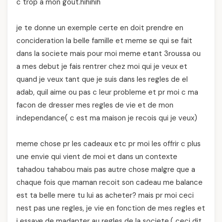
c trop a mon gout.hihihih
je te donne un exemple certe en doit prendre en
concideration la belle famille et meme se qui se fait
dans la societe mais pour moi meme etant 3roussa ou
a mes debut je fais rentrer chez moi qui je veux et
quand je veux tant que je suis dans les regles de el
adab, quil aime ou pas c leur probleme et pr moi c ma
facon de dresser mes regles de vie et de mon
independance( c est ma maison je recois qui je veux)
meme chose pr les cadeaux etc pr moi les offrir c plus
une envie qui vient de moi et dans un contexte
tahadou tahabou mais pas autre chose malgre que a
chaque fois que maman recoit son cadeau me balance
est ta belle mere tu lui as acheter? mais pr moi ceci
nest pas une regles, je vie en fonction de mes regles et
j essaye de madapter au regles de la societe.( ceci dit