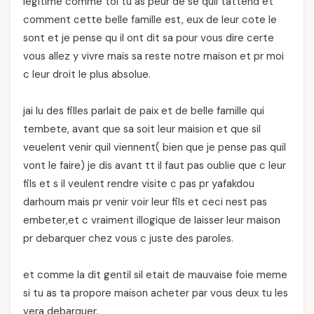
legitime comme toi tu as peur de se quil tattend et
comment cette belle famille est, eux de leur cote le
sont et je pense qu il ont dit sa pour vous dire certe
vous allez y vivre mais sa reste notre maison et pr moi
c leur droit le plus absolue.
jai lu des filles parlait de paix et de belle famille qui
tembete, avant que sa soit leur maision et que sil
veuelent venir quil viennent( bien que je pense pas quil
vont le faire) je dis avant tt il faut pas oublie que c leur
fils et s il veulent rendre visite c pas pr yafakdou
darhoum mais pr venir voir leur fils et ceci nest pas
embeter,et c vraiment illogique de laisser leur maison
pr debarquer chez vous c juste des paroles.
et comme la dit gentil sil etait de mauvaise foie meme
si tu as ta propore maison acheter par vous deux tu les
vera debarquer.