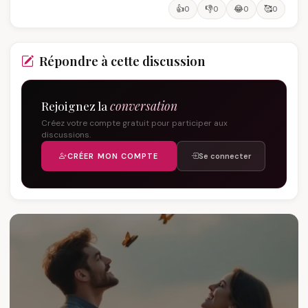
👍
👎
😂
🥰
0
0
0
0
Répondre à cette discussion
Rejoignez la
conversation
Créez votre compte gratuit pour participer aux
discussions.
CRÉER MON COMPTE
Se connecter