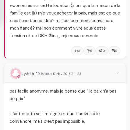
economies sur cette location (alors que la maison de la
famille est là) rnje veux acheter la paix, mais est ce que
c’est une bonne idée? rnsi oui comment convaincre
mon fiancé? rnsi non comment vivre sous cette
tension et ce DBIH 3lina,,, rnje vous remercie
👍
👎
😂
🥰
0
0
0
0
Ilyana
Posté le 17 Nov 2013 à 11:28
pas facile anonyme, mais je pense que " la paix n’a pas
de prix "
il faut que tu sois maligne et que t’arrives à le
convaincre, mais c’est pas impossible,