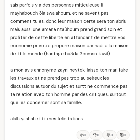
sais parfois y a des personnes miticuleuse li
mayhabouch 3la swalahoum, et ne savent pas
comment tu es, donc leur maison certe sera ton abris
mais aussi une amana nta3houm prend grand soin et
profiter de cette liberte en attandant de mettre vos
economie pr votre propore maison car hadi c la maison
de tt le monde (haritage ba3da 3oumrin tawil)
a mon avis annonyme zayni neytek, laisse ton mari faire
les travaux et ne prend pas trop au seireux les
discussions autuor du sujet et surtt ne commence pas
ta relation avec ton homme par des critiques, surtout
que les concerner sont sa famille.
alalh ysahal et tt mes felicitations.
👍
👎
😂
🥰
0
0
0
0