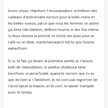
Autre chose, tfakrihom f lmounassabet, echrilhom des
cadeaux d’anniversaire surtout pour la belle-mère et
les belles-soeurs, parce que nous les femmes on adore
ça, kima tdiri ldarkom, dirilhom houma, w des fois même
tu leurs donnes la priorité. et invite-les aussi pour un
café ou un diner, matestannayech hatta yjou houma
wahed’hom.
Si tu te fais ça durant la première année, je t’assure
belli rah tekessbihom, w ywellou yhebbouk kima
bent’hom, w yerta7oulek. quand ils verront que tu es
qqn de bien w t7ebbihom, ils ne vont pas regretter de
t’avoir laissé la maison, et ils vont te laisser tranquile
avec le temps.