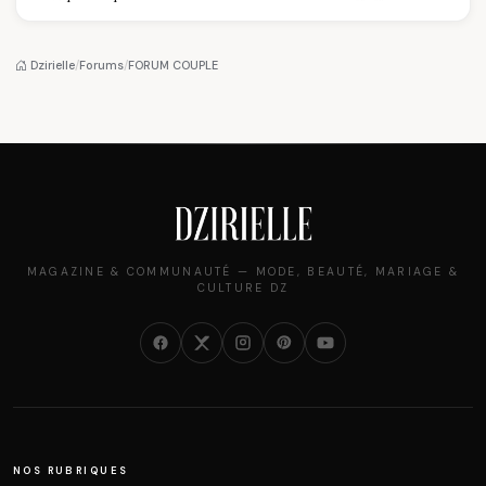
sommet de l'État
Louvre : quand le
pourquoi il a séduit
algérien
pantalon des
des millions de
Algéroises devient la
femmes algériennes,
pièce mode de l'été
et ce que vous devez
Dzirielle
/
Forums
/
FORUM COUPLE
vraiment savoir
MAGAZINE & COMMUNAUTÉ — MODE, BEAUTÉ, MARIAGE &
CULTURE DZ
NOS RUBRIQUES