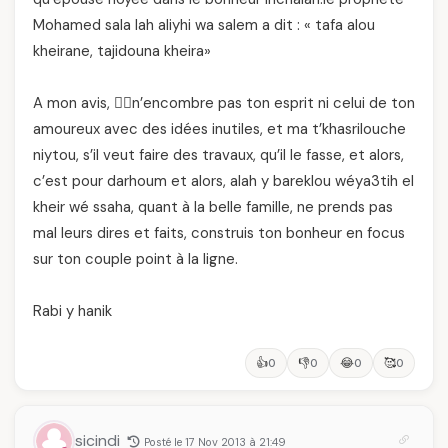
Mohamed sala lah aliyhi wa salem a dit : « tafa alou
kheirane, tajidouna kheira»
A mon avis, 🙂‍↔️n’encombre pas ton esprit ni celui de ton
amoureux avec des idées inutiles, et ma t’khasrilouche
niytou, s’il veut faire des travaux, qu’il le fasse, et alors,
c’est pour darhoum et alors, alah y bareklou wéya3tih el
kheir wé ssaha, quant à la belle famille, ne prends pas
mal leurs dires et faits, construis ton bonheur en focus
sur ton couple point à la ligne.
Rabi y hanik
👍
👎
😂
🥰
0
0
0
0
sicindi
Posté le 17 Nov 2013 à 21:49