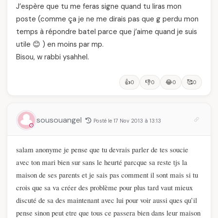
J’espère que tu me feras signe quand tu liras mon
poste (comme ça je ne me dirais pas que g perdu mon
temps à répondre batel parce que j’aime quand je suis
utile 😊 ) en moins par mp.
Bisou, w rabbi ysahhel.
👍
👎
😂
🥰
0
0
0
0
sousouangel
Posté le 17 Nov 2013 à 13:13
salam anonyme je pense que tu devrais parler de tes soucie
avec ton mari bien sur sans le heurté parcque
sa reste tjs
la
maison de ses parents et je sais pa
s comment il sont mais si tu
crois que sa va créer des problème pour plus tard vaut mieux
discuté de sa des maintenant avec lui pour voir aussi ques
qu’il
pense sinon peut etre
que tous ce passera bien dans leur maison