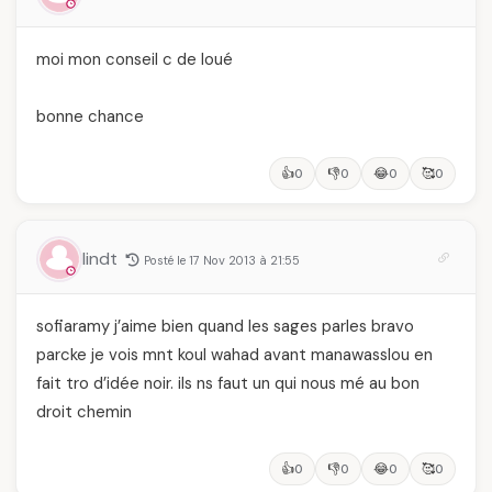
moi mon conseil c de loué
bonne chance
👍
👎
😂
🥰
0
0
0
0
lindt
Posté le 17 Nov 2013 à 21:55
sofiaramy j’aime bien quand les sages parles bravo
parcke je vois mnt koul wahad avant manawasslou en
fait tro d’idée noir. ils ns faut un qui nous mé au bon
droit chemin
👍
👎
😂
🥰
0
0
0
0