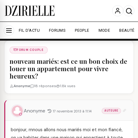
Nous utilisons des cookies pour améliorer votre
expérience et mesurer l'audience.
En savoir plus
Accepter tout
Personnaliser
FIL D'ACTU
FORUMS
PEOPLE
MODE
BEAUTÉ
Forums
/
FORUM COUPLE
/
FORUM COUPLE
nouveau mariés: est ce un bon choix de
louer un appartement pour vivre
heureux?
Anonyme
18 réponses
1.8k vues
Anonyme
17 novembre 2013 à 11:14
AUTEURE
bonjour, rnnous allons nous mariés moi et mon fiancé,
on va habiter dans une maison qui appartient à toute