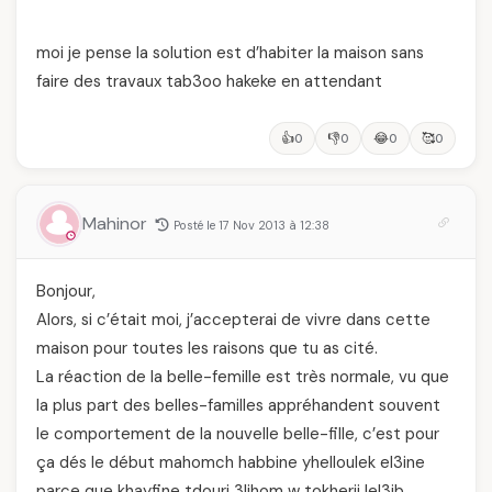
moi je pense la solution est d’habiter la maison sans
faire des travaux tab3oo hakeke en attendant
👍
👎
😂
🥰
0
0
0
0
Mahinor
Posté le 17 Nov 2013 à 12:38
Bonjour,
Alors, si c’était moi, j’accepterai de vivre dans cette
maison pour toutes les raisons que tu as cité.
La réaction de la belle-femille est très normale, vu que
la plus part des belles-familles appréhandent souvent
le comportement de la nouvelle belle-fille, c’est pour
ça dés le début mahomch habbine yhelloulek el3ine
parce que khayfine tdouri 3lihom w tokherji lel3ib