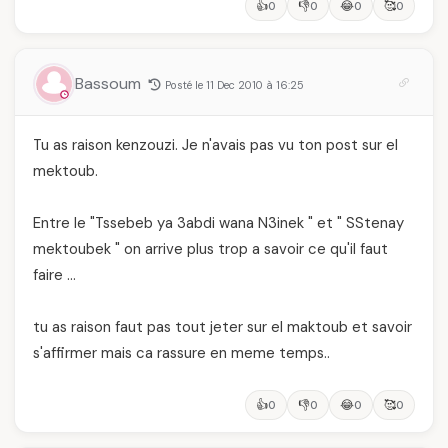
👍
👎
😂
🥰
0
0
0
0
Bassoum
Posté le 11 Dec 2010 à 16:25
Tu as raison kenzouzi. Je n'avais pas vu ton post sur el
mektoub.
Entre le "Tssebeb ya 3abdi wana N3inek " et " SStenay
mektoubek " on arrive plus trop a savoir ce qu'il faut
faire …
tu as raison faut pas tout jeter sur el maktoub et savoir
s'affirmer mais ca rassure en meme temps..
👍
👎
😂
🥰
0
0
0
0