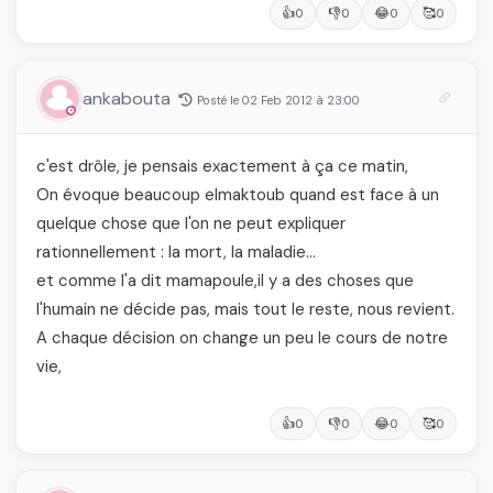
👍
👎
😂
🥰
0
0
0
0
ankabouta
Posté le 02 Feb 2012 à 23:00
c'est drôle, je pensais exactement à ça ce matin,
On évoque beaucoup elmaktoub quand est face à un
quelque chose que l'on ne peut expliquer
rationnellement : la mort, la maladie…
et comme l'a dit mamapoule,il y a des choses que
l'humain ne décide pas, mais tout le reste, nous revient.
A chaque décision on change un peu le cours de notre
vie,
👍
👎
😂
🥰
0
0
0
0