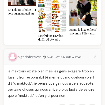
Khalida Boufedech, la
voix qui manquait au
sommet de l'État
algérien
Quand le luxe olfactif
rencontre l’élégance
Le régime Tayyibat
algérienne : une
du Dr Al-Awadi :
célébration de la Fête
pourquoi il a séduit
des Mères hors du
des millions de
temps
femmes algériennes,
et ce que vous devez
algeriaforever
Posté le 02 Feb 2012 à 22:49
vraiment savoir
le mektoub existe bien mais les gens exagere trop en
fuyant leur responsabilitè meme quand quelqun vole il
dit "c maktoub". je pense que ça nous aide a accepter
certaine choses qui nous arrive c plus facile de se dire
que c "mektoub" qu'en y ai pour rien