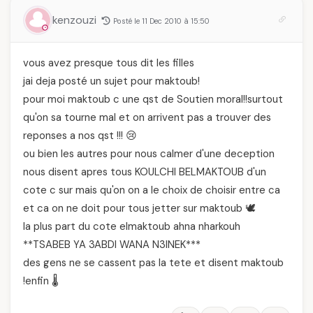
kenzouzi
Posté le 11 Dec 2010 à 15:50
vous avez presque tous dit les filles
jai deja posté un sujet pour maktoub!
pour moi maktoub c une qst de Soutien moral!!surtout
qu'on sa tourne mal et on arrivent pas a trouver des
reponses a nos qst !!! 😢
ou bien les autres pour nous calmer d'une deception
nous disent apres tous KOULCHI BELMAKTOUB d'un
cote c sur mais qu'on on a le choix de choisir entre ca
et ca on ne doit pour tous jetter sur maktoub 🕊️
la plus part du cote elmaktoub ahna nharkouh
**TSABEB YA 3ABDI WANA N3INEK***
des gens ne se cassent pas la tete et disent maktoub
!enfin 🌡️