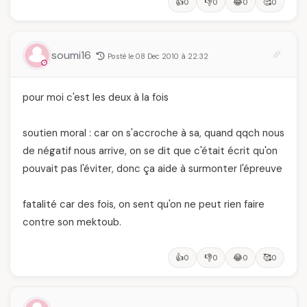
👍
👎
😂
🥰
0
0
0
0
soumi16
Posté le 08 Dec 2010 à 22:32
pour moi c'est les deux à la fois
soutien moral : car on s'accroche à sa, quand qqch nous
de négatif nous arrive, on se dit que c'était écrit qu'on
pouvait pas l'éviter, donc ça aide à surmonter l'épreuve
fatalité car des fois, on sent qu'on ne peut rien faire
contre son mektoub.
👍
👎
😂
🥰
0
0
0
0