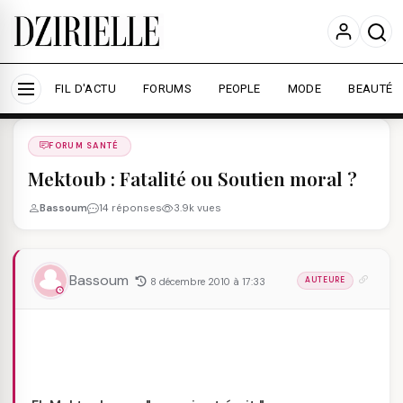
Nous utilisons des cookies pour améliorer votre
expérience et mesurer l'audience.
En savoir plus
Accepter tout
Personnaliser
FIL D'ACTU
FORUMS
PEOPLE
MODE
BEAUTÉ
Forums
/
FORUM SANTé
/
FORUM SANTÉ
Mektoub : Fatalité ou Soutien moral ?
Bassoum
14 réponses
3.9k vues
Bassoum
8 décembre 2010 à 17:33
AUTEURE