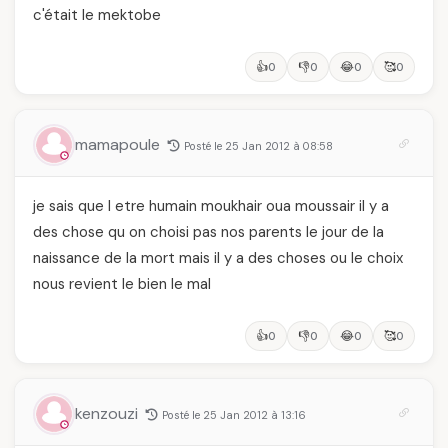
c'était le mektobe
👍
👎
😂
🥰
0
0
0
0
mamapoule
Posté le 25 Jan 2012 à 08:58
je sais que l etre humain moukhair oua moussair il y a
des chose qu on choisi pas nos parents le jour de la
naissance de la mort mais il y a des choses ou le choix
nous revient le bien le mal
👍
👎
😂
🥰
0
0
0
0
kenzouzi
Posté le 25 Jan 2012 à 13:16