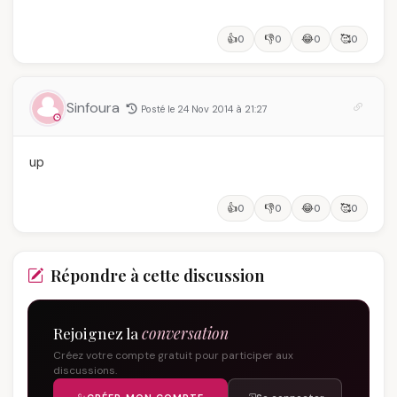
👍
👎
😂
🥰
0
0
0
0
Sinfoura
Posté le 24 Nov 2014 à 21:27
up
👍
👎
😂
🥰
0
0
0
0
Répondre à cette discussion
Rejoignez la
conversation
Créez votre compte gratuit pour participer aux
discussions.