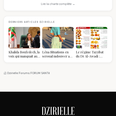
Lire la charte complète →
DERNIERS ARTICLES DZIRIELLE
Khalida Boufedech, la
Léna Situations en
Le régime Tayyibat
voix qui manquait au
seroual mdouwer au
du Dr Al-Awadi :
sommet de l'État
Louvre : quand le
pourquoi il a séduit
algérien
pantalon des
des millions de
Algéroises devient la
femmes algériennes,
pièce mode de l'été
et ce que vous devez
Dzirielle
/
Forums
/
FORUM SANTé
vraiment savoir