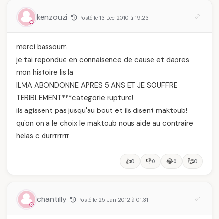
kenzouzi
Posté le 13 Dec 2010 à 19:23
merci bassoum
je tai repondue en connaisence de cause et dapres
mon histoire lis la
ILMA ABONDONNE APRES 5 ANS ET JE SOUFFRE
TERIBLEMENT***categorie rupture!
ils agissent pas jusqu'au bout et ils disent maktoub!
qu'on on a le choix le maktoub nous aide au contraire
helas c durrrrrrrr
👍
👎
😂
🥰
0
0
0
0
chantilly
Posté le 25 Jan 2012 à 01:31