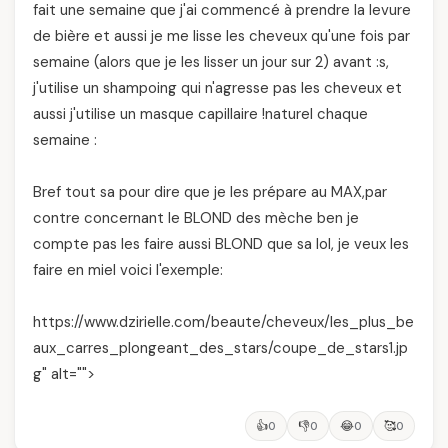
fait une semaine que j'ai commencé à prendre la levure
de bière et aussi je me lisse les cheveux qu'une fois par
semaine (alors que je les lisser un jour sur 2) avant :s,
j'utilise un shampoing qui n'agresse pas les cheveux et
aussi j'utilise un masque capillaire !naturel chaque
semaine :
Bref tout sa pour dire que je les prépare au MAX,par
contre concernant le BLOND des mèche ben je
compte pas les faire aussi BLOND que sa lol, je veux les
faire en miel voici l'exemple:
https://www.dzirielle.com/beaute/cheveux/les_plus_be
aux_carres_plongeant_des_stars/coupe_de_stars1.jp
g" alt="">
👍
👎
😂
🥰
0
0
0
0