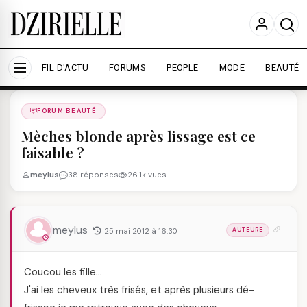
Nous utilisons des cookies pour améliorer votre
expérience et mesurer l'audience.
En savoir plus
Accepter tout
Personnaliser
FIL D'ACTU
FORUMS
PEOPLE
MODE
BEAUTÉ
Forums
/
FORUM BEAUTé
/
FORUM BEAUTÉ
Mèches blonde après lissage est ce
faisable ?
meylus
38 réponses
26.1k vues
meylus
25 mai 2012 à 16:30
AUTEURE
Coucou les fille…
J'ai les cheveux très frisés, et après plusieurs dé-