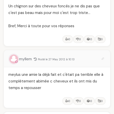
Un chignon sur des cheveux foncés je ne dis pas que
c'est pas beau mais pour moi c'est trop triste…
Bref, Merci à toute pour vos réponses
👍
👎
😂
🥰
0
0
0
0
myllem
Posté le 27 May 2012 à 10:13
meylus une amie la déjà fait et c'était pa terrible elle à
complétement abimée c cheveux et ils ont mis du
temps a repousser
👍
👎
😂
🥰
0
0
0
0