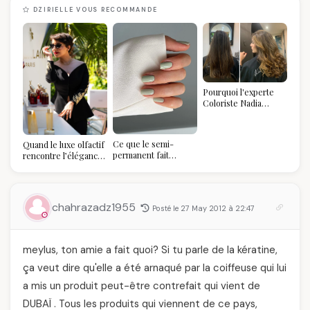
DZIRIELLE VOUS RECOMMANDE
Pourquoi l'experte
Coloriste Nadia
refuse de refaire
votre balayage (et
pourquoi vous allez
Ce que le semi-
Quand le luxe olfactif
l'adorer pour ça)
permanent fait
rencontre l’élégance
réellement à vos
algérienne : une
ongles
célébration de la Fête
des Mères hors du
temps
chahrazadz1955
Posté le 27 May 2012 à 22:47
meylus, ton amie a fait quoi? Si tu parle de la kératine,
ça veut dire qu'elle a été arnaqué par la coiffeuse qui lui
a mis un produit peut-être contrefait qui vient de
DUBAÏ . Tous les produits qui viennent de ce pays,