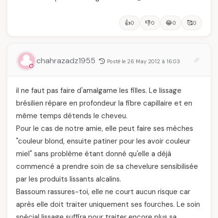
👍
👎
😂
🥰
0
0
0
0
chahrazadz1955
Posté le 26 May 2012 à 16:03
il ne faut pas faire d'amalgame les filles. Le lissage
brésilien répare en profondeur la fibre capillaire et en
même temps détends le cheveu.
Pour le cas de notre amie, elle peut faire ses mèches
"couleur blond, ensuite patiner pour les avoir couleur
miel" sans problème étant donné qu'elle a déjà
commencé a prendre soin de sa chevelure sensibilisée
par les produits lissants alcalins.
Bassoum rassures-toi, elle ne court aucun risque car
après elle doit traiter uniquement ses fourches. Le soin
spécial lissage suffira pour traiter encore plus sa