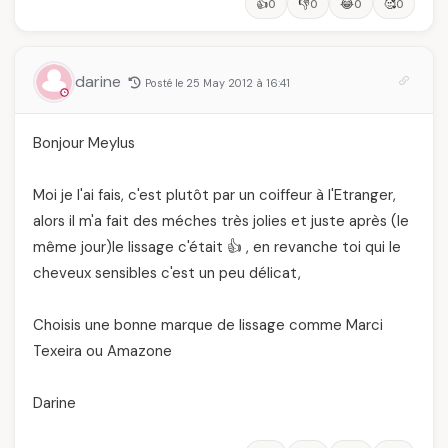
👍
👎
😂
🥰
0
0
0
0
darine
Posté le 25 May 2012 à 16:41
Bonjour Meylus
Moi je l'ai fais, c'est plutôt par un coiffeur à l'Etranger,
alors il m'a fait des méches très jolies et juste après (le
même jour)le lissage c'était 👍 , en revanche toi qui le
cheveux sensibles c'est un peu délicat,
Choisis une bonne marque de lissage comme Marci
Texeira ou Amazone
Darine