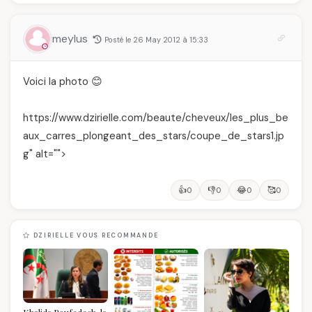
meylus
Posté le 26 May 2012 à 15:33
Voici la photo 😊
https://www.dzirielle.com/beaute/cheveux/les_plus_be
aux_carres_plongeant_des_stars/coupe_de_stars1.jp
g" alt="">
👍
👎
😂
🥰
0
0
0
0
DZIRIELLE VOUS RECOMMANDE