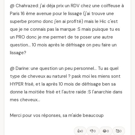
@ Chahrazed: j'ai déja prix un RDV chez une coiffeuse à
Paris 16 ème avenue pour le lissage (j'ai trouve une
superbe promo donc j'en ai profité) mais le Hic c'est
que je ne connais pas la marque :S mais puisque tu es
un PRO donc je me permet de te poser une autre
question… 10 mois après le défrisage on peu faire un
lissage?
@ Darine: une question un peu personnel… Tu as quel
type de cheveux au naturel ? pask moi les miens sont
HYPER frisé, et la après 10 mois de défrisage ben sa
donne la moitiée frisé et l'autre raide :S l'anarchie dans
mes cheveux…
Merci pour vos réponses, sa m'aide beaucoup
👍
👎
😂
🥰
0
0
0
0