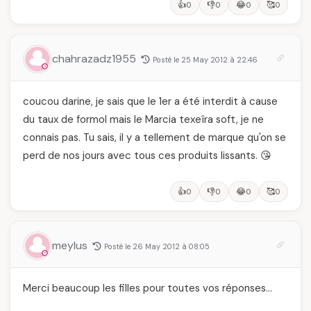
👍
👎
😂
🥰
0
0
0
0
chahrazadz1955
Posté le 25 May 2012 à 22:46
coucou darine, je sais que le 1er a été interdit à cause
du taux de formol mais le Marcia texeîra soft, je ne
connais pas. Tu sais, il y a tellement de marque qu'on se
perd de nos jours avec tous ces produits lissants. 😘
👍
👎
😂
🥰
0
0
0
0
meylus
Posté le 26 May 2012 à 08:05
Merci beaucoup les filles pour toutes vos réponses…