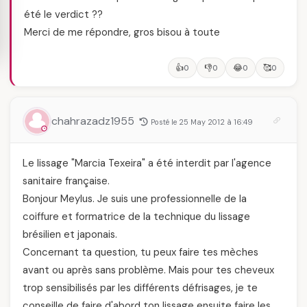
été le verdict ??
Merci de me répondre, gros bisou à toute
👍
👎
😂
🥰
0
0
0
0
chahrazadz1955
Posté le 25 May 2012 à 16:49
Le lissage "Marcia Texeira" a été interdit par l'agence
sanitaire française.
Bonjour Meylus. Je suis une professionnelle de la
coiffure et formatrice de la technique du lissage
brésilien et japonais.
Concernant ta question, tu peux faire tes mèches
avant ou après sans problème. Mais pour tes cheveux
trop sensibilisés par les différents défrisages, je te
conseille de faire d'abord ton lissage ensuite faire les