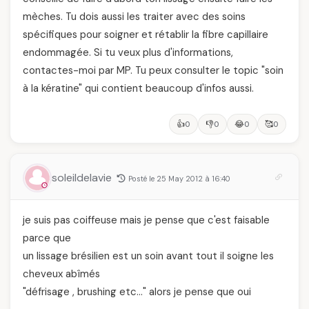
mèches. Tu dois aussi les traiter avec des soins
spécifiques pour soigner et rétablir la fibre capillaire
endommagée. Si tu veux plus d'informations,
contactes-moi par MP. Tu peux consulter le topic "soin
à la kératine" qui contient beaucoup d'infos aussi.
👍
👎
😂
🥰
0
0
0
0
soleildelavie
Posté le 25 May 2012 à 16:40
je suis pas coiffeuse mais je pense que c'est faisable
parce que
un lissage brésilien est un soin avant tout il soigne les
cheveux abîmés
"défrisage , brushing etc…" alors je pense que oui