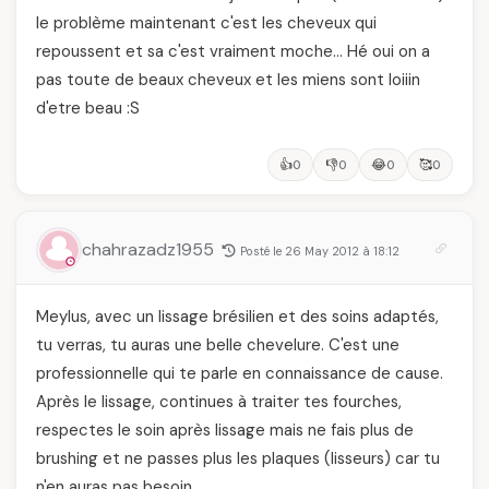
le problème maintenant c'est les cheveux qui
repoussent et sa c'est vraiment moche… Hé oui on a
pas toute de beaux cheveux et les miens sont loiiin
d'etre beau :S
👍
👎
😂
🥰
0
0
0
0
chahrazadz1955
Posté le 26 May 2012 à 18:12
Meylus, avec un lissage brésilien et des soins adaptés,
tu verras, tu auras une belle chevelure. C'est une
professionnelle qui te parle en connaissance de cause.
Après le lissage, continues à traiter tes fourches,
respectes le soin après lissage mais ne fais plus de
brushing et ne passes plus les plaques (lisseurs) car tu
n'en auras pas besoin.