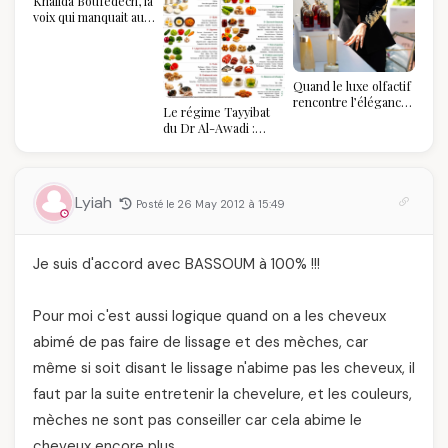
Khalida Boufedech, la
voix qui manquait au
sommet de l'État
algérien
Quand le luxe olfactif
rencontre l’élégance
Le régime Tayyibat
algérienne : une
du Dr Al-Awadi :
célébration de la Fête
pourquoi il a séduit
des Mères hors du
des millions de
temps
femmes algériennes,
et ce que vous devez
Lyiah
Posté le 26 May 2012 à 15:49
vraiment savoir
Je suis d'accord avec BASSOUM à 100% !!!
Pour moi c'est aussi logique quand on a les cheveux
abimé de pas faire de lissage et des mèches, car
même si soit disant le lissage n'abime pas les cheveux, il
faut par la suite entretenir la chevelure, et les couleurs,
mèches ne sont pas conseiller car cela abime le
cheveux encore plus.