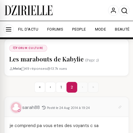
Nous utilisons des cookies pour améliorer votre
expérience et mesurer l'audience.
En savoir plus
Accepter tout
Personnaliser
FIL D'ACTU
FORUMS
PEOPLE
MODE
BEAUTÉ
Forums
/
FORUM CULTURE
/
FORUM CULTURE
Les marabouts de Kabylie
(Page 2)
Mela
49 réponses
13.7k vues
«
‹
1
2
›
»
sarah88
Posté le 24 Aug 2014 à 19:24
je comprend pa vous etes des voyants c sa