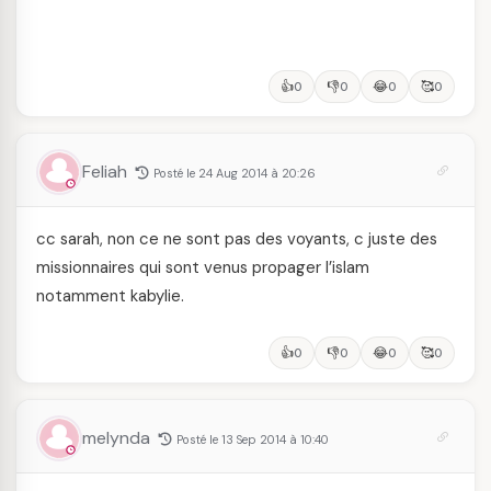
👍
👎
😂
🥰
0
0
0
0
Feliah
Posté le 24 Aug 2014 à 20:26
cc sarah, non ce ne sont pas des voyants, c juste des
missionnaires qui sont venus propager l’islam
notamment kabylie.
👍
👎
😂
🥰
0
0
0
0
melynda
Posté le 13 Sep 2014 à 10:40