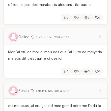
délice , c pas des marabouts africains , tkt pas lol
👍
👎
😂
🥰
0
0
0
0
Delice
Posté le 13 Sep 2014 à 11:37
Mdr j'ai crû ca moi lol mais des que j'ai lu itv de melynda
me suis dit c'est autre chose lol
👍
👎
😂
🥰
0
0
0
0
Feliah
Posté le 13 Sep 2014 à 12:04
oui moi auss j’ai cru ça i qd mon grand père me l’a dit la