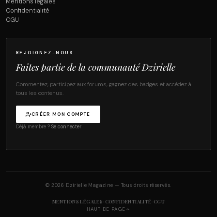
Mentions légales
Confidentialité
CGU
REJOIGNEZ-NOUS
Faites partie de la communauté Dzirielle
Commentez, participez aux forums, gagnez des badges et accédez à
tous les contenus.
CRÉER MON COMPTE
Déjà membre ?
Se connecter
© 2026 Dzirielle Magazine — Tous droits réservés.
·
·
MENTIONS LÉGALES
CONFIDENTIALITÉ
CGU
HAUT DE PAGE