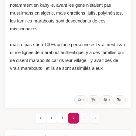
notamment en kabylie. avant les gens n’étaient pas
musulmans en algérie, mais chrétiens, juifs, polythéistes.
les familles marabouts sont descendants de ces
missionnaires.
mais c pas sûr à 100% qu’une personne est vraiment issu
d’une lignée de marabout authentique, y’a des familles qui
se disent marabouts car ds leur village il y avait des de
vrais marabouts , et ils se sont assimilés à eux
👍
👎
😂
🥰
0
0
0
0
«
‹
1
2
›
»