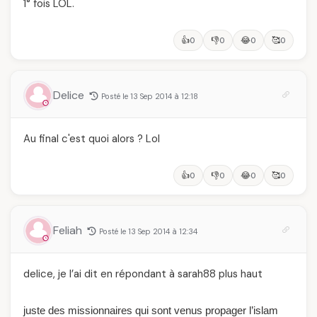
1° fois LOL.
👍
👎
😂
🥰
0
0
0
0
Delice
Posté le 13 Sep 2014 à 12:18
Au final c'est quoi alors ? Lol
👍
👎
😂
🥰
0
0
0
0
Feliah
Posté le 13 Sep 2014 à 12:34
delice, je l’ai dit en répondant à sarah88 plus haut
juste des missionnaires qui sont venus propager l’islam