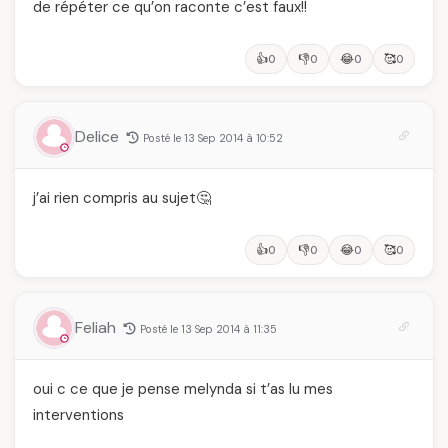
de répéter ce qu’on raconte c’est faux!!
👍
👎
😂
🥰
0
0
0
0
Delice
Posté le 13 Sep 2014 à 10:52
j’ai rien compris au sujet🤔
👍
👎
😂
🥰
0
0
0
0
Feliah
Posté le 13 Sep 2014 à 11:35
oui c ce que je pense melynda si t’as lu mes
interventions