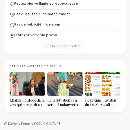
Restez bienveillante et respectueuse
Pas d'insultes ni de harcèlement
Pas de publicité ni de spam
Protégez votre vie privée
Lire la charte complète →
DERNIERS ARTICLES DZIRIELLE
Khalida Boufedech, la
Léna Situations en
Le régime Tayyibat
voix qui manquait au
seroual mdouwer au
du Dr Al-Awadi :
sommet de l'État
Louvre : quand le
pourquoi il a séduit
algérien
pantalon des
des millions de
Algéroises devient la
femmes algériennes,
pièce mode de l'été
et ce que vous devez
Dzirielle
/
Forums
/
FORUM CULTURE
vraiment savoir