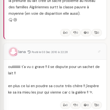
la prénurie du lait crée un sacré problème au niveau
des familles Algériennes surtt la classe pauvre à
moyenne (en voie de disparition elle aussi).
🤒 😢
👍
👎
😂
🥰
0
0
0
0
lana
Posté le 03 Dec 2010 à 22:28
ouiiiiiiiiiii t'a vu c grave !! il se dispute pour un sachet de
lait !!
en plus ce lui en poudre sa coute trés chère !! j'espère
ke sa ira mieu les jour qui vienne car c la galère !! 🏃
👍
👎
😂
🥰
0
0
0
0