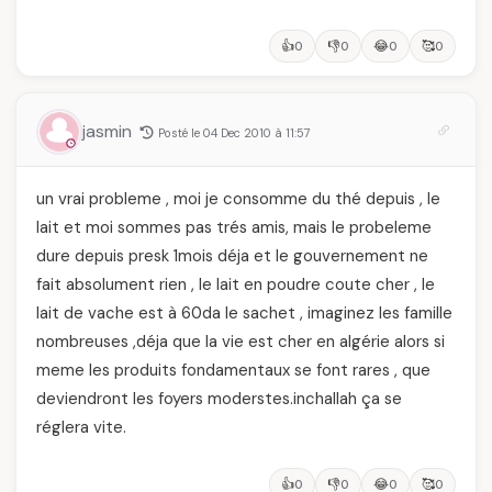
👍
👎
😂
🥰
0
0
0
0
jasmin
Posté le 04 Dec 2010 à 11:57
un vrai probleme , moi je consomme du thé depuis , le
lait et moi sommes pas trés amis, mais le probeleme
dure depuis presk 1mois déja et le gouvernement ne
fait absolument rien , le lait en poudre coute cher , le
lait de vache est à 60da le sachet , imaginez les famille
nombreuses ,déja que la vie est cher en algérie alors si
meme les produits fondamentaux se font rares , que
deviendront les foyers moderstes.inchallah ça se
réglera vite.
👍
👎
😂
🥰
0
0
0
0