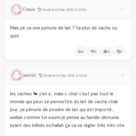
Oasis
Posté le 04 Dec 2010 à 12:54
Mais pk ya une penurie de lait ? Ya plus de vache ou
quoi
👍
👎
😂
🥰
0
0
0
0
jasmin
Posté le 04 Dec 2010 à 13:05
les vaches 🐂 y'en a ; mais c cher c'est pas tout le
monde qui peut se permettre du lait de vache chak
jour, ya pénurie de poudre de lait qui est importé ,
wellah comme toi soumi je pense au famille démunie
ayant des bébés inchallah ça va se régler trés trés vite.