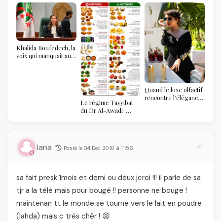
Khalida Boufedech, la
voix qui manquait au
sommet de l'État
algérien
Quand le luxe olfactif
rencontre l’élégance
Le régime Tayyibat
algérienne : une
du Dr Al-Awadi :
célébration de la Fête
pourquoi il a séduit
des Mères hors du
des millions de
temps
femmes algériennes,
et ce que vous devez
lana
Posté le 04 Dec 2010 à 11:56
vraiment savoir
sa fait presk 1mois et demi ou deux jcroi !!! il parle de sa
tjr a la télé mais pour bougé !! personne ne bouge !
maintenan tt le monde se tourne vers le lait en poudre
(lahda) mais c trés chèr ! 😡