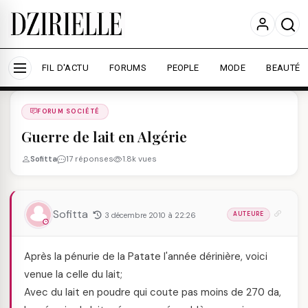
Nous utilisons des cookies pour améliorer votre
expérience et mesurer l'audience.
En savoir plus
Accepter tout
Personnaliser
FIL D'ACTU
FORUMS
PEOPLE
MODE
BEAUTÉ
Forums
/
FORUM SOCIéTé
/
FORUM SOCIÉTÉ
Guerre de lait en Algérie
Sofitta
17 réponses
1.8k vues
Sofitta
3 décembre 2010 à 22:26
AUTEURE
Après la pénurie de la Patate l'année dérinière, voici
venue la celle du lait;
Avec du lait en poudre qui coute pas moins de 270 da,