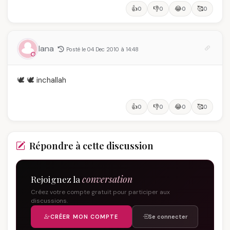
👍
👎
😂
🥰
0
0
0
0
lana
Posté le 04 Dec 2010 à 14:48
🕊️ 🕊️ inchallah
👍
👎
😂
🥰
0
0
0
0
Répondre à cette discussion
Rejoignez la
conversation
Créez votre compte gratuit pour participer aux
discussions.
CRÉER MON COMPTE
Se connecter