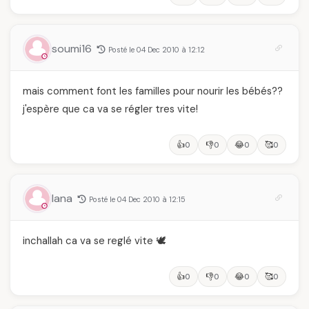
soumi16
Posté le 04 Dec 2010 à 12:12
mais comment font les familles pour nourir les bébés??
j'espère que ca va se régler tres vite!
👍
👎
😂
🥰
0
0
0
0
lana
Posté le 04 Dec 2010 à 12:15
inchallah ca va se reglé vite 🕊️
👍
👎
😂
🥰
0
0
0
0