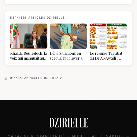
DERNIERS ARTICLES DZIRIELLE
Khalida Boufedech, la
Léna Situations en
Le régime Tayyibat
voix qui manquait au
seroual mdouwer au
du Dr Al-Awadi :
sommet de l'État
Louvre : quand le
pourquoi il a séduit
algérien
pantalon des
des millions de
Algéroises devient la
femmes algériennes,
pièce mode de l'été
et ce que vous devez
Dzirielle
/
Forums
/
FORUM SOCIéTé
vraiment savoir
MAGAZINE & COMMUNAUTÉ — MODE, BEAUTÉ, MARIAGE &