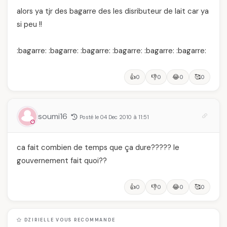
alors ya tjr des bagarre des les disributeur de lait car ya
si peu !!
:bagarre: :bagarre: :bagarre: :bagarre: :bagarre: :bagarre:
👍
👎
😂
🥰
0
0
0
0
soumi16
Posté le 04 Dec 2010 à 11:51
ca fait combien de temps que ça dure????? le
gouvernement fait quoi??
👍
👎
😂
🥰
0
0
0
0
DZIRIELLE VOUS RECOMMANDE