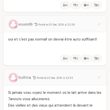
👍
👎
😂
🥰
0
0
0
0
soumi16
Posté le 03 Dec 2010 à 22:39
oui et c'est pas normal! on devrai être auto suffisant!
👍
👎
😂
🥰
0
0
0
0
Sofitta
Posté le 03 Dec 2010 à 22:53
Si jamais vosu voyez le moment où le lait arrive dans les
7anouts vous allucinerez;
Des vielles et des vieux qui attendent là devant le