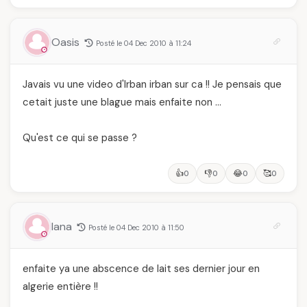
Oasis
Posté le 04 Dec 2010 à 11:24
Javais vu une video d'Irban irban sur ca !! Je pensais que
cetait juste une blague mais enfaite non …
Qu'est ce qui se passe ?
👍
👎
😂
🥰
0
0
0
0
lana
Posté le 04 Dec 2010 à 11:50
enfaite ya une abscence de lait ses dernier jour en
algerie entière !!