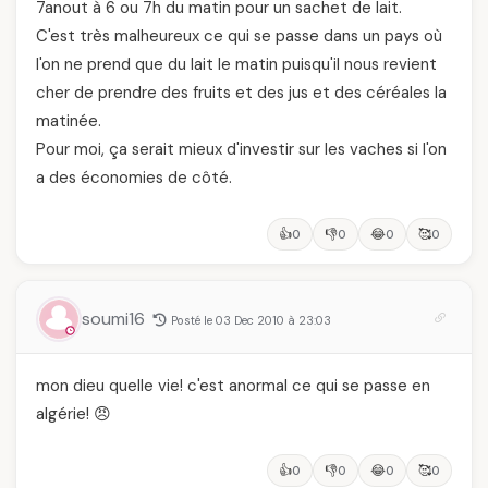
7anout à 6 ou 7h du matin pour un sachet de lait.
C'est très malheureux ce qui se passe dans un pays où
l'on ne prend que du lait le matin puisqu'il nous revient
cher de prendre des fruits et des jus et des céréales la
matinée.
Pour moi, ça serait mieux d'investir sur les vaches si l'on
a des économies de côté.
👍
👎
😂
🥰
0
0
0
0
soumi16
Posté le 03 Dec 2010 à 23:03
mon dieu quelle vie! c'est anormal ce qui se passe en
algérie! 😠
👍
👎
😂
🥰
0
0
0
0