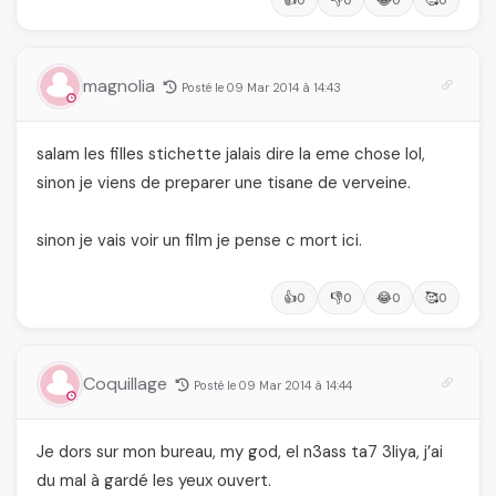
magnolia
Posté le 09 Mar 2014 à 14:43
salam les filles stichette jalais dire la eme chose lol,
sinon je viens de preparer une tisane de verveine.
sinon je vais voir un film je pense c mort ici.
👍
👎
😂
🥰
0
0
0
0
Coquillage
Posté le 09 Mar 2014 à 14:44
Je dors sur mon bureau, my god, el n3ass ta7 3liya, j’ai
du mal à gardé les yeux ouvert.