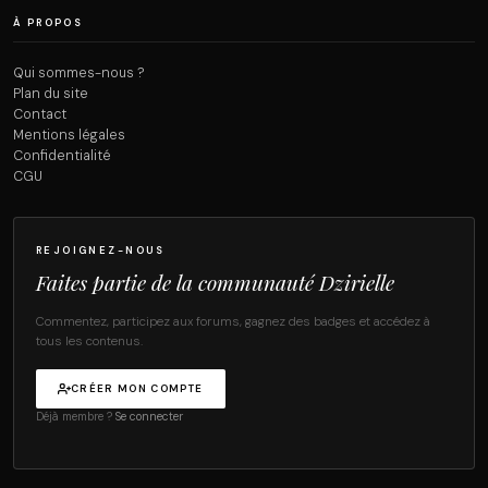
À PROPOS
Qui sommes-nous ?
Plan du site
Contact
Mentions légales
Confidentialité
CGU
REJOIGNEZ-NOUS
Faites partie de la communauté Dzirielle
Commentez, participez aux forums, gagnez des badges et accédez à
tous les contenus.
CRÉER MON COMPTE
Déjà membre ?
Se connecter