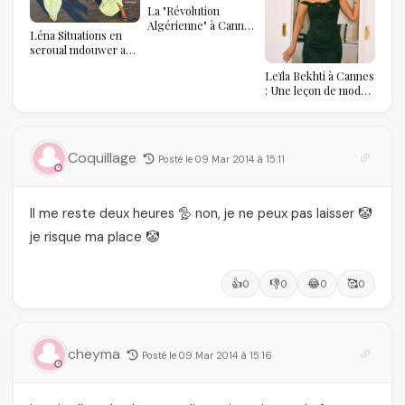
La "Révolution
Algérienne" à Cannes
Léna Situations en
2026 : Au-delà du
seroual mdouwer au
glamour, l'affirmation
Louvre : quand le
souveraine
Leïla Bekhti à Cannes
pantalon des
: Une leçon de mode
Algéroises devient la
vintage,
pièce mode de l'été
d'engagement et de
transmission
Coquillage
Posté le 09 Mar 2014 à 15:11
Il me reste deux heures 🦤 non, je ne peux pas laisser 🤡
je risque ma place 🤡
👍
👎
😂
🥰
0
0
0
0
cheyma
Posté le 09 Mar 2014 à 15:16