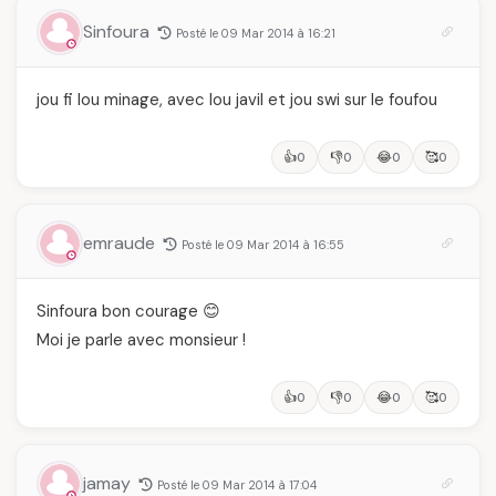
Sinfoura
Posté le 09 Mar 2014 à 16:21
jou fi lou minage, avec lou javil et jou swi sur le foufou
👍
👎
😂
🥰
0
0
0
0
emraude
Posté le 09 Mar 2014 à 16:55
Sinfoura bon courage 😊
Moi je parle avec monsieur !
👍
👎
😂
🥰
0
0
0
0
jamay
Posté le 09 Mar 2014 à 17:04