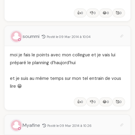
👍
👎
😂
🥰
0
0
0
0
soummi
Posté le 09 Mar 2014 à 10:04
moi je fais le points avec mon collegue et je vais lui
préparé le planning d’haujord’hui
et je suis au même temps sur mon tel entrain de vous
lire 😁
👍
👎
😂
🥰
0
0
0
0
Myafine
Posté le 09 Mar 2014 à 10:26