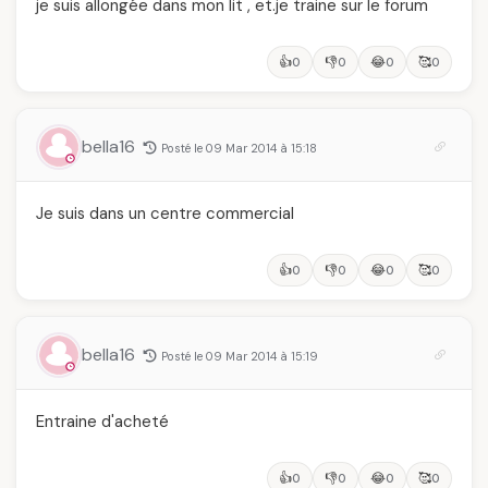
je suis allongée dans mon lit , et.je traine sur le forum
👍
👎
😂
🥰
0
0
0
0
bella16
Posté le 09 Mar 2014 à 15:18
Je suis dans un centre commercial
👍
👎
😂
🥰
0
0
0
0
bella16
Posté le 09 Mar 2014 à 15:19
Entraine d'acheté
👍
👎
😂
🥰
0
0
0
0