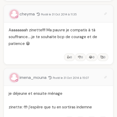
cheyma
Posté le 31 Oct 2014 à 11:35
Aaaaaaaah zinette!!!! Ma pauvre je compatis à tà
souffrance…..je te souhaite bcp de courage et de
patience 😁
👍
👎
😂
🥰
0
0
0
0
imena_mouna
Posté le 31 Oct 2014 à 15:07
je déjeune et ensuite ménage
zinette: 🤲 j’espère que tu en sortiras indemne