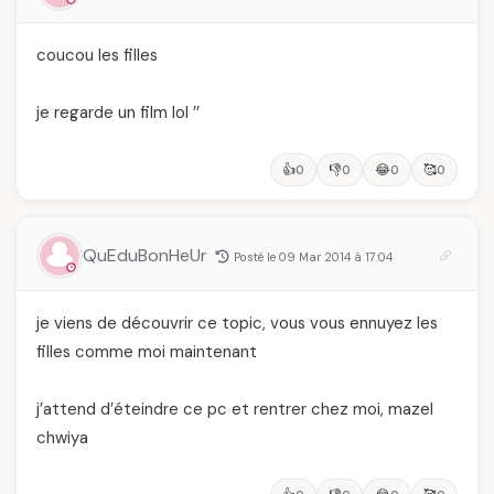
coucou les filles
je regarde un film lol ’’
👍
👎
😂
🥰
0
0
0
0
QuEduBonHeUr
Posté le 09 Mar 2014 à 17:04
je viens de découvrir ce topic, vous vous ennuyez les
filles comme moi maintenant
j’attend d’éteindre ce pc et rentrer chez moi, mazel
chwiya