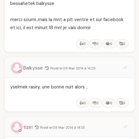
bessahetek balkysse
merci soumi..mais la mnt a plt ventre et sur facebook
et ici, il est minuit 18 mn! je vais dormir
👍
👎
😂
🥰
0
0
0
0
Balkysse
Posté le 09 Mar 2014 à 14:29
yselmek rasiry, une bonne nuit alors ..
👍
👎
😂
🥰
0
0
0
0
tiziri
Posté le 09 Mar 2014 à 14:35