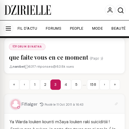
Nous utilisons des cookies pour améliorer votre
expérience et mesurer l'audience.
En savoir plus
Accepter tout
Personnaliser
FIL D'ACTU
FORUMS
PEOPLE
MODE
BEAUTÉ
Forums
/
FORUM BINATNA
/
FORUM BINATNA
que faite vous en ce moment
(Page 3)
nanibel
6317 réponses
83.8k vues
…
«
‹
1
2
3
4
5
158
›
»
Fifialger
Posté le 11 Oct 2011 à 16:43
Ya Warda louken kounti m3aya louken raki suiciditiii !