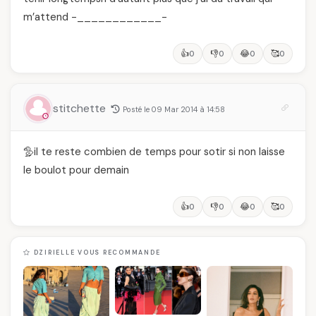
m’attend -____________-
👍
👎
😂
🥰
0
0
0
0
stitchette
Posté le 09 Mar 2014 à 14:58
🦤il te reste combien de temps pour sotir si non laisse
le boulot pour demain
👍
👎
😂
🥰
0
0
0
0
DZIRIELLE VOUS RECOMMANDE