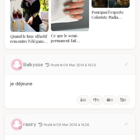
Pourquoi l'experte
Coloriste Nadia
refuse de refaire
votre balayage (et
pourquoi vous allez
Ce que le semi-
Quand le luxe olfactif
l'adorer pour ça)
permanent fait
rencontre l’élégance
réellement à vos
algérienne : une
ongles
célébration de la Fête
des Mères hors du
temps
Balkysse
Posté le 09 Mar 2014 à 14:23
je déjeune
👍
👎
😂
🥰
0
0
0
0
rasiry
Posté le 09 Mar 2014 à 14:26