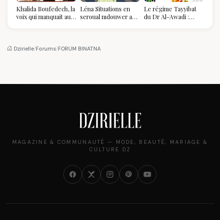
Khalida Boufedech, la
Léna Situations en
Le régime Tayyibat
voix qui manquait au
seroual mdouwer au
du Dr Al-Awadi :
sommet de l'État
Louvre : quand le
pourquoi il a séduit
algérien
pantalon des
des millions de
Algéroises devient la
femmes algériennes,
pièce mode de l'été
et ce que vous devez
Dzirielle
/
Forums
/
FORUM BINATNA
vraiment savoir
MAGAZINE & COMMUNAUTÉ — MODE, BEAUTÉ, MARIAGE &
CULTURE DZ