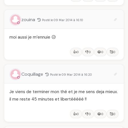
zouina
Posté le 09 Mar 2014 à 16:10
moi aussi je m’ennuie 😥
👍
👎
😂
🥰
0
0
0
0
Coquillage
Posté le 09 Mar 2014 à 16:20
Je viens de terminer mon thé et je me sens deja mieux.
il me reste 45 minutes et libertééééé !!
👍
👎
😂
🥰
0
0
0
0