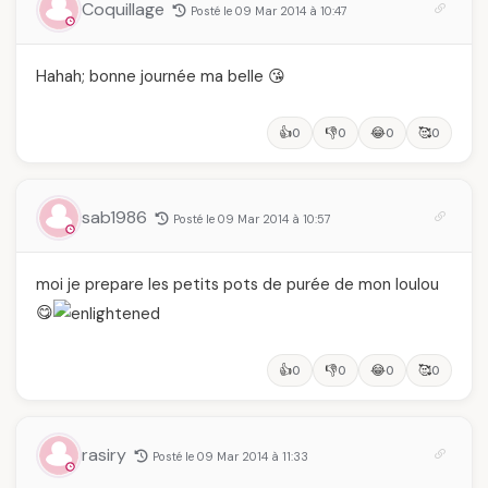
Coquillage
Posté le 09 Mar 2014 à 10:47
Hahah; bonne journée ma belle 😘
👍
👎
😂
🥰
0
0
0
0
sab1986
Posté le 09 Mar 2014 à 10:57
moi je prepare les petits pots de purée de mon loulou
😋
👍
👎
😂
🥰
0
0
0
0
rasiry
Posté le 09 Mar 2014 à 11:33