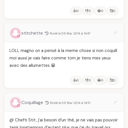
👍
👎
😂
🥰
0
0
0
0
stitchette
Posté le 09 Mar 2014 à 14:47
LOLL magno on a pensé à la meme chose si non coquill
moi aussi je vais faire comme tom je tiens mes yeux
avec des allumettes 😁
👍
👎
😂
🥰
0
0
0
0
Coquillage
Posté le 09 Mar 2014 à 14:51
@ Chefti Stit, j’ai besoin d’un thé, je ne vais pas pouvoir
tenir longtempsn d’autant plus que j’ai du travail qui