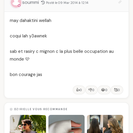
soummi
Posté le 09 Mar 2014 à 12:14
may dahaktini wellah
coqui lah y3awnek
sab et rasiry c mignon c la plus belle occupation au
monde 🩷
bon courage jas
👍
👎
😂
🥰
0
0
0
0
DZIRIELLE VOUS RECOMMANDE