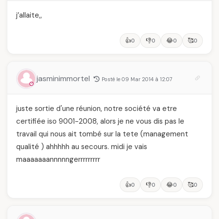
j’allaite,,
👍
👎
😂
🥰
0
0
0
0
jasminimmortel
Posté le 09 Mar 2014 à 12:07
juste sortie d'une réunion, notre société va etre
certifiée iso 9001-2008, alors je ne vous dis pas le
travail qui nous ait tombé sur la tete (management
qualité ) ahhhhh au secours. midi je vais
maaaaaaannnnngerrrrrrrrr
👍
👎
😂
🥰
0
0
0
0