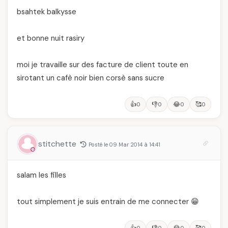
bsahtek balkysse
et bonne nuit rasiry
moi je travaille sur des facture de client toute en
sirotant un cafè noir bien corsè sans sucre
👍
👎
😂
🥰
0
0
0
0
stitchette
Posté le 09 Mar 2014 à 14:41
salam les filles
tout simplement je suis entrain de me connecter 😁
👍
👎
😂
🥰
0
0
0
0