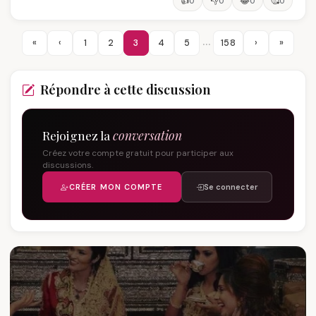
👍
👎
😂
🥰
0
0
0
0
…
«
‹
1
2
3
4
5
158
›
»
Répondre à cette discussion
Rejoignez la
conversation
Créez votre compte gratuit pour participer aux
discussions.
CRÉER MON COMPTE
Se connecter