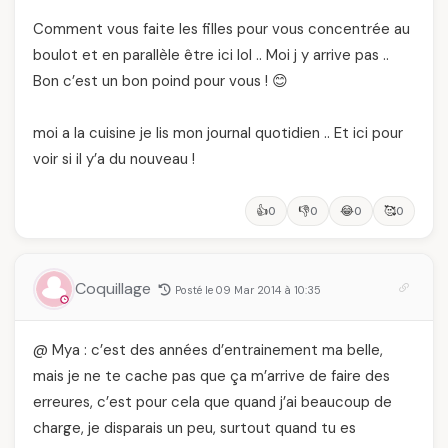
Comment vous faite les filles pour vous concentrée au
boulot et en parallèle être ici lol .. Moi j y arrive pas ..
Bon c’est un bon poind pour vous ! 😊
moi a la cuisine je lis mon journal quotidien .. Et ici pour
voir si il y’a du nouveau !
👍
👎
😂
🥰
0
0
0
0
Coquillage
Posté le 09 Mar 2014 à 10:35
@ Mya : c’est des années d’entrainement ma belle,
mais je ne te cache pas que ça m’arrive de faire des
erreures, c’est pour cela que quand j’ai beaucoup de
charge, je disparais un peu, surtout quand tu es