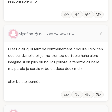
responsable o_o
👍
👎
😂
🥰
0
0
0
0
Myafine
Posté le 09 Mar 2014 à 10:41
C’est clair qu’il faut de l’entraînement coquille ! Moi rien
que sur dzirielle et je me trompe de topic haha alors
imagine si en plus du boulot j’ouvre la fenêtre dzirielle
ma parole je serais virée en deux deux mdrr
aller bonne journée
👍
👎
😂
🥰
0
0
0
0