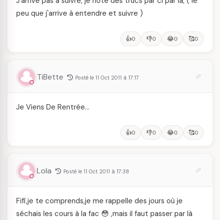
J'arrive pas à suivre, je note des trucs par ci par la, ( le
peu que j'arrive à entendre et suivre )
👍
👎
😂
🥰
0
0
0
0
TiBette
Posté le 11 Oct 2011 à 17:17
Je Viens De Rentrée…
👍
👎
😂
🥰
0
0
0
0
Lola
Posté le 11 Oct 2011 à 17:38
Fifi,je te comprends,je me rappelle des jours où je
séchais les cours à la fac 😳 ,mais il faut passer par là