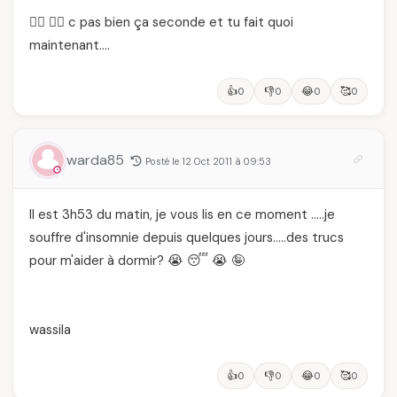
🙅‍♂️ 🙅‍♂️ c pas bien ça seconde et tu fait quoi
maintenant….
👍
👎
😂
🥰
0
0
0
0
warda85
Posté le 12 Oct 2011 à 09:53
Il est 3h53 du matin, je vous lis en ce moment …..je
souffre d'insomnie depuis quelques jours…..des trucs
pour m'aider à dormir? 😭 😴 😭 🤪
wassila
👍
👎
😂
🥰
0
0
0
0