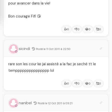
pour avancer dans la vie!
Bon courage Fifi 😘
👍
👎
😂
🥰
0
0
0
0
sicindi
Posté le 11 Oct 2011 à 22:50
rare son les cour ke jai assisté a la fac je seché tt le
temppppppppppppppp lol
👍
👎
😂
🥰
0
0
0
0
nanibel
Posté le 12 Oct 2011 à 09:21