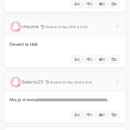
👍
👎
😂
🥰
0
0
0
0
cheyma
Posté le 23 Apr 2015 à 21:32
Devant la télé
👍
👎
😂
🥰
0
0
0
0
Selecto23
Posté le 09 Mar 2014 à 15:16
Moi je m’ennuiiiiiiiiiiiiiiiiiiiiiiiiiiiiiiiiiiiiiiiiiiiiiiiiiiiiiiiiiiiiiiiiiiiiiiiiiiiiiiiii…
👍
👎
😂
🥰
0
0
0
0