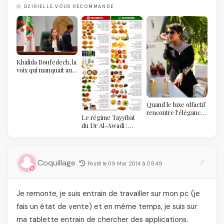
DZIRIELLE VOUS RECOMMANDE
Khalida Boufedech, la
voix qui manquait au
sommet de l'État
algérien
Quand le luxe olfactif
rencontre l’élégance
Le régime Tayyibat
algérienne : une
du Dr Al-Awadi :
célébration de la Fête
pourquoi il a séduit
des Mères hors du
des millions de
temps
femmes algériennes,
et ce que vous devez
Coquillage
Posté le 09 Mar 2014 à 09:49
vraiment savoir
Je remonte, je suis entrain de travailler sur mon pc (je
fais un état de vente) et en méme temps, je suis sur
ma tablette entrain de chercher des applications.