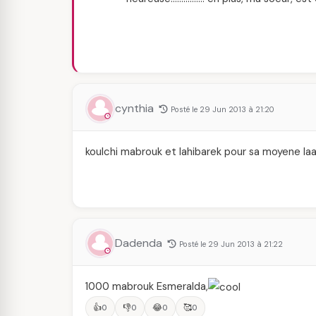
cynthia
Posté le 29 Jun 2013 à 21:20
koulchi mabrouk et lahibarek pour sa moyene laa
Dadenda
Posté le 29 Jun 2013 à 21:22
1000 mabrouk Esmeralda,
👍
👎
😂
🥰
0
0
0
0