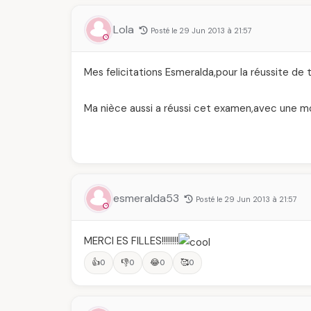
Lola
Posté le 29 Jun 2013 à 21:57
Mes felicitations Esmeralda,pour la réussite de to
Ma nièce aussi a réussi cet examen,avec une m
esmeralda53
Posté le 29 Jun 2013 à 21:57
MERCI ES FILLES!!!!!!!!
👍
👎
😂
🥰
0
0
0
0