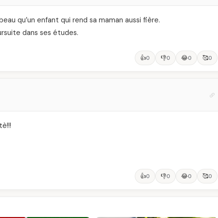
s beau qu’un enfant qui rend sa maman aussi fière.
poursuite dans ses études.
👍
👎
😂
🥰
0
0
0
0
è!!!
👍
👎
😂
🥰
0
0
0
0