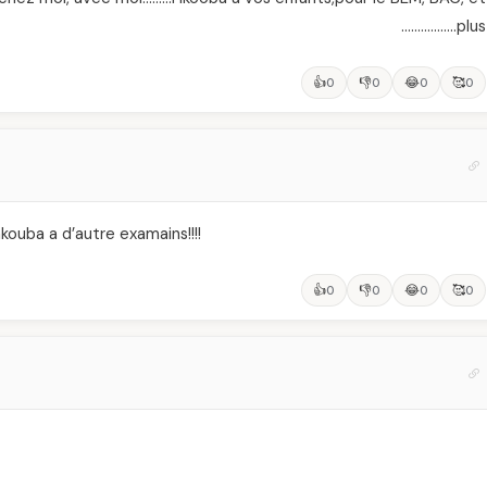
plus……………..
👍
👎
😂
🥰
0
0
0
0
kouba a d’autre examains!!!!
👍
👎
😂
🥰
0
0
0
0