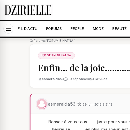
Nous utilisons des cookies pour améliorer votre expé
savoir plus
Accepter tout
Personna
FIL D'ACTU
FORUMS
PEOPLE
MODE
BEAUTÉ
Forums
/
FORUM BINATNA
/
FORUM BINATNA
Enfin… de la joie…………..
esmeralda53
39 réponses
1.6k vues
esmeralda53
29 juin 2013 à 21:13
Bonsoir à vous tous………. juste pour vous 
heureuse……………. en plus, ma soeur, est