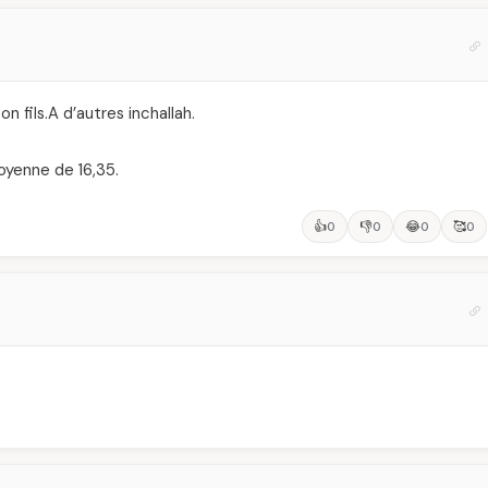
n fils.A d’autres inchallah.
oyenne de 16,35.
👍
👎
😂
🥰
0
0
0
0