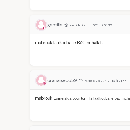
gentille
Posté le 29 Jun 2013 à 21:32
mabrouk laalkouba le BAC nchallah
oranaisedu59
Posté le 29 Jun 2013 à 21:37
mabrouk
Esmeralda pour ton fils laalkouba le bac inch