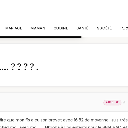
rience et mesurer l'audience.
En
liser
MARIAGE
MAMAN
CUISINE
SANTÉ
SOCIÉTÉ
PER
 ? ? ? ? .
AUTEURE
dire que mon fis a eu son brevet avec 16,52 de moyenne.. suis très
 chez moi, avec moi………Hkooba à vos enfants,pour le BEM, BAC, et