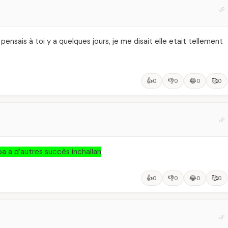
 pensais à toi y a quelques jours, je me disait elle etait tellement
👍
👎
😂
🥰
0
0
0
0
a d’autres succès inchallah
👍
👎
😂
🥰
0
0
0
0