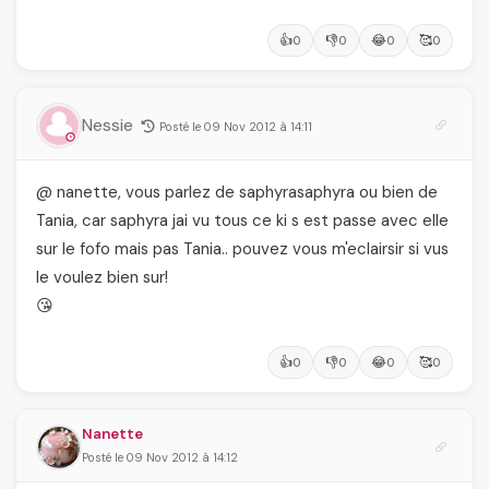
👍
👎
😂
🥰
0
0
0
0
Nessie
Posté le 09 Nov 2012 à 14:11
@ nanette, vous parlez de saphyrasaphyra ou bien de
Tania, car saphyra jai vu tous ce ki s est passe avec elle
sur le fofo mais pas Tania.. pouvez vous m'eclairsir si vus
le voulez bien sur!
😘
👍
👎
😂
🥰
0
0
0
0
Nanette
Posté le 09 Nov 2012 à 14:12