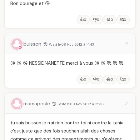
Bon courage et 😘
👍
👎
😂
🥰
0
0
0
0
buisson
Posté le 09 Nov 2012 à 14:43
😘 😘 😘 NESSIE,NANETTE merci à vous 😘 😘 🥰 🥰 🥰
👍
👎
😂
🥰
0
0
0
0
mamapoule
Posté le 09 Nov 2012 à 15:36
tu sais buisson je n'ai rien contre toi ni contre la tania
c'est juste que des fois soubhan allah des choses
comme ca arrivent des presentiments qui s'avèrent