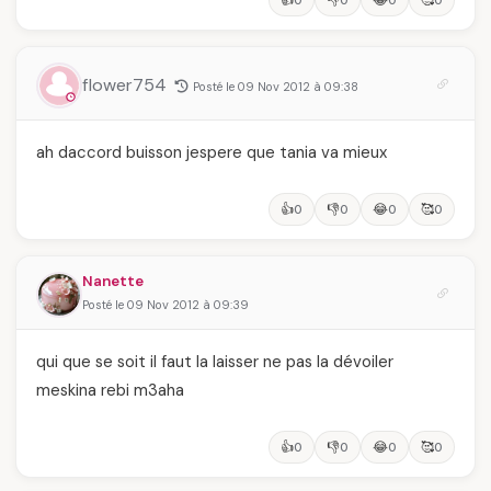
👍
👎
😂
🥰
0
0
0
0
flower754
Posté le 09 Nov 2012 à 09:38
ah daccord buisson jespere que tania va mieux
👍
👎
😂
🥰
0
0
0
0
Nanette
Posté le 09 Nov 2012 à 09:39
qui que se soit il faut la laisser ne pas la dévoiler
meskina rebi m3aha
👍
👎
😂
🥰
0
0
0
0