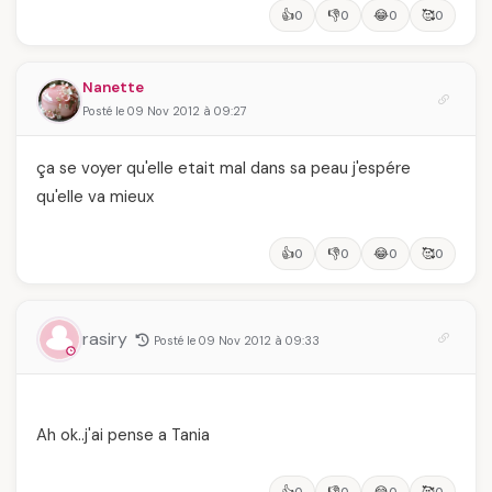
👍
👎
😂
🥰
0
0
0
0
Nanette
Posté le 09 Nov 2012 à 09:27
ça se voyer qu'elle etait mal dans sa peau j'espére
qu'elle va mieux
👍
👎
😂
🥰
0
0
0
0
rasiry
Posté le 09 Nov 2012 à 09:33
Ah ok..j'ai pense a Tania