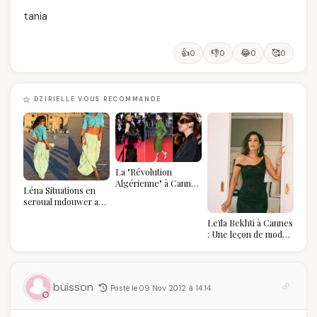
tania
👍
👎
😂
🥰
0
0
0
0
DZIRIELLE VOUS RECOMMANDE
La "Révolution
Algérienne" à Cannes
Léna Situations en
2026 : Au-delà du
seroual mdouwer au
glamour, l'affirmation
Louvre : quand le
souveraine
Leïla Bekhti à Cannes
pantalon des
: Une leçon de mode
Algéroises devient la
vintage,
pièce mode de l'été
d'engagement et de
transmission
buisson
Posté le 09 Nov 2012 à 14:14