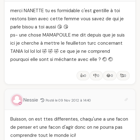
merci NANETTE tu es formidable c'est gentille à toi
restons bien avec cette femme vous savez de qui je
parle bisou a toi aussi 😘 😘
ps- une chose MAMAPOULE me dit depuis que je suis
ici je cherche à mettre le feuilleton turc concernant
TANIA lol lol lol 🤣 🤣 🤣 ce que je ne comprend
pourquoi elle sont si méchante avec elle ? 🤕 🤕
👍
👎
😂
🥰
0
0
0
0
Nessie
Posté le 09 Nov 2012 à 14:40
Buisson, on est ttes differentes, chaqu'une a une facon
de penser et une facon d'agir donc on ne pourra pas
comprendre tout le monde ici!