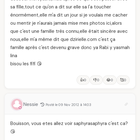
sa fille,tout ce qu'on a dit sur elle sa l'a toucher
énormément,elle m'a dit un jour si je voulais me cacher
ou mentir je n'aurais jamais mise mes photos ici,alors
que c'est une famille très connu,elle était sincère avec
nous,elle m'a même dit que dzirielle.com c'est ça
famille après c'est devenu grave donc ya Rabi y yasmah
lina
bisou les fifi 😘
👍
👎
😂
🥰
0
0
0
0
Nessie
Posté le 09 Nov 2012 à 14:03
Bouisson, vous etes allez voir saphyrasaphyra c'est ca?
😘