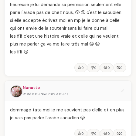
heureuse je lui demande sa permission seulement elle
parle l'arabe pas de chez nous, 😤 😤 c'est le saoudien
si elle accepte écrivez moi en mp je le donne à celle
qui ont envie de la soutenir sans lui faire du mal
les fifi c'est une histoire vraie et celle qui ne veulent
plus me parler ça va me faire très mal 🤪 🤪
les fifi 😘
👍
👎
😂
🥰
0
0
0
0
Nanette
Posté le 09 Nov 2012 à 09:57
dommage tata moi je me souvient pas d'elle et en plus
je vais pas parler l'arabe saoudien 😤
👍
👎
😂
🥰
0
0
0
0