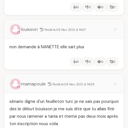
👍
👎
😂
🥰
0
0
0
0
buisson
Posté le 09 Nov 2012 à 14:07
non demande à NANETTE elle sait plus
👍
👎
😂
🥰
0
0
0
0
mamapoule
Posté le 09 Nov 2012 à 14:08
sénario digne d'un feuilleton turc je ne sais pas pourquoi
des le début bouisson je me suis dite que tu allais finir
par nous ramener a tania et meme pas deux mois aprés
ton inscription nous voila