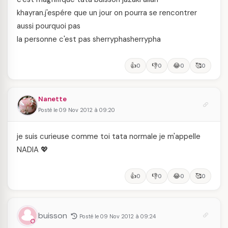
khayran.j'espére que un jour on pourra se rencontrer
aussi pourquoi pas
la personne c'est pas sherryphasherrypha
👍
👎
😂
🥰
0
0
0
0
Nanette
Posté le 09 Nov 2012 à 09:20
je suis curieuse comme toi tata normale je m'appelle
NADIA 💖
👍
👎
😂
🥰
0
0
0
0
buisson
Posté le 09 Nov 2012 à 09:24