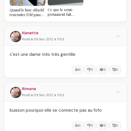
votre balayage (et
pourquoi vous allez
Ce que le semi-
Quand le luxe olfactif
l'adorer pour ça)
permanent fait
rencontre l’élégance
réellement à vos
algérienne : une
ongles
célébration de la Fête
des Mères hors du
Nanette
temps
Posté le 09 Nov 2012 à 11:03
c'est une dame trés trés gentille
👍
👎
😂
🥰
0
0
0
0
Rimana
Posté le 09 Nov 2012 à 11:03
buisson pourquoi elle se connecte pas au fofo
👍
👎
😂
🥰
0
0
0
0