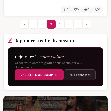
👍
👎
😂
🥰
0
0
0
0
«
‹
1
2
3
4
›
»
Répondre à cette discussion
Rejoignez la
conversation
Créez votre compte gratuit pour participer aux
discussions.
CRÉER MON COMPTE
Se connecter