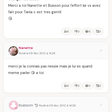
Merci a toi Nanette et Buisson pour l'effort ke vs avez
fait pour Tania c est tres gentil
😘
👍
👎
😂
🥰
0
0
0
0
Nanette
Posté le 09 Nov 2012 à 14:28
merci je la connais pas nessie mais je lui es quand
meme parler 😘 a toi
👍
👎
😂
🥰
0
0
0
0
buisson
Posté le 09 Nov 2012 à 14:36