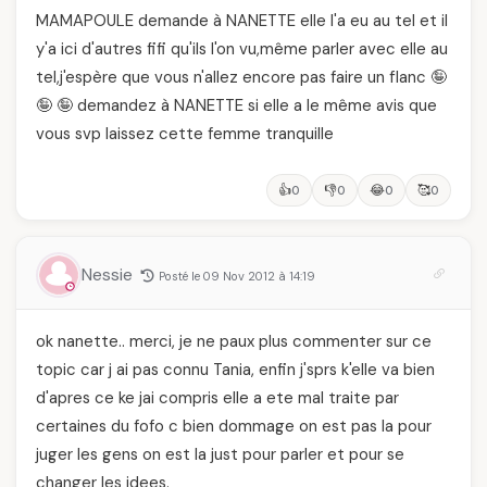
MAMAPOULE demande à NANETTE elle l'a eu au tel et il
y'a ici d'autres fifi qu'ils l'on vu,même parler avec elle au
tel,j'espère que vous n'allez encore pas faire un flanc 🤪
🤪 🤪 demandez à NANETTE si elle a le même avis que
vous svp laissez cette femme tranquille
👍
👎
😂
🥰
0
0
0
0
Nessie
Posté le 09 Nov 2012 à 14:19
ok nanette.. merci, je ne paux plus commenter sur ce
topic car j ai pas connu Tania, enfin j'sprs k'elle va bien
d'apres ce ke jai compris elle a ete mal traite par
certaines du fofo c bien dommage on est pas la pour
juger les gens on est la just pour parler et pour se
changer les idees.