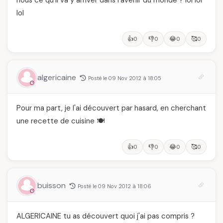
nous ce qu'il va y arriver dans l'avenir du monde ? lol lol
lol
👍
👎
😂
🥰
0
0
0
0
algericaine
Posté le 09 Nov 2012 à 18:05
Pour ma part, je l'ai découvert par hasard, en cherchant
une recette de cuisine 🍽️
👍
👎
😂
🥰
0
0
0
0
buisson
Posté le 09 Nov 2012 à 18:06
ALGERICAINE tu as découvert quoi j'ai pas compris ?