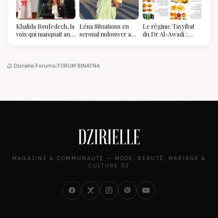
Khalida Boufedech, la
Léna Situations en
Le régime Tayyibat
voix qui manquait au
seroual mdouwer au
du Dr Al-Awadi :
sommet de l'État
Louvre : quand le
pourquoi il a séduit
algérien
pantalon des
des millions de
Algéroises devient la
femmes algériennes,
pièce mode de l'été
et ce que vous devez
Dzirielle
/
Forums
/
FORUM BINATNA
vraiment savoir
MAGAZINE & COMMUNAUTÉ — MODE, BEAUTÉ, MARIAGE &
CULTURE DZ