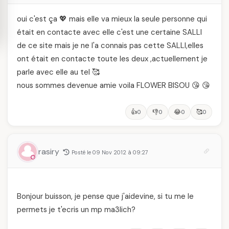
oui c'est ça 💖 mais elle va mieux la seule personne qui
était en contacte avec elle c'est une certaine SALLI
de ce site mais je ne l'a connais pas cette SALLI,elles
ont était en contacte toute les deux ,actuellement je
parle avec elle au tel 🥰
nous sommes devenue amie voila FLOWER BISOU 😘 😘
👍
👎
😂
🥰
0
0
0
0
rasiry
Posté le 09 Nov 2012 à 09:27
Bonjour buisson, je pense que j'aidevine, si tu me le
permets je t'ecris un mp ma3lich?