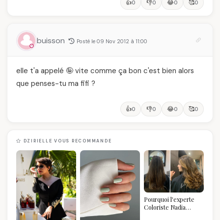
👍
👎
😂
🥰
0
0
0
0
buisson
Posté le 09 Nov 2012 à 11:00
elle t'a appelé 🤪 vite comme ça bon c'est bien alors
que penses-tu ma fifi ?
👍
👎
😂
🥰
0
0
0
0
DZIRIELLE VOUS RECOMMANDE
Pourquoi l'experte
Coloriste Nadia
refuse de refaire