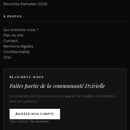
Recettes Ramadan 2026
À PROPOS
Qui sommes-nous ?
Plan du site
Contact
Mentions légales
Confidentialité
CGU
REJOIGNEZ-NOUS
Faites partie de la communauté Dzirielle
Commentez, participez aux forums, gagnez des badges et accédez à
tous les contenus.
CRÉER MON COMPTE
Déjà membre ?
Se connecter