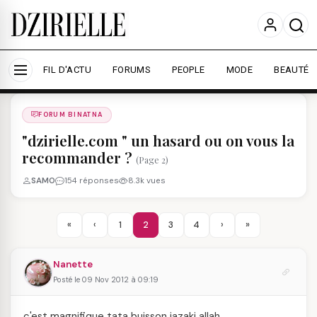
Nous utilisons des cookies pour améliorer votre
expérience et mesurer l'audience.
En savoir plus
Accepter tout
Personnaliser
FIL D'ACTU
FORUMS
PEOPLE
MODE
BEAUTÉ
Forums
/
FORUM BINATNA
/
FORUM BINATNA
"dzirielle.com " un hasard ou on vous la
recommander ?
(Page 2)
SAMO
154 réponses
8.3k vues
«
‹
1
2
3
4
›
»
Nanette
Posté le 09 Nov 2012 à 09:19
c'est magnifique tata buisson jazaki allah