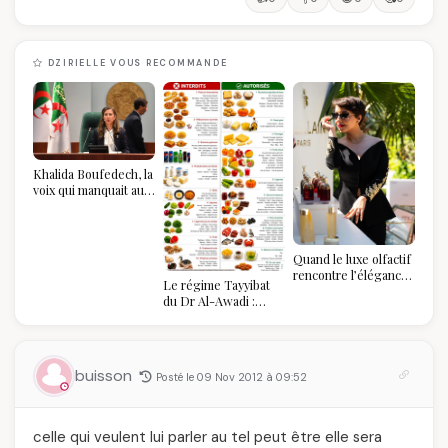
DZIRIELLE VOUS RECOMMANDE
Khalida Boufedech, la
voix qui manquait au
sommet de l'État
algérien
Quand le luxe olfactif
rencontre l’élégance
Le régime Tayyibat
algérienne : une
du Dr Al-Awadi :
célébration de la Fête
pourquoi il a séduit
des Mères hors du
des millions de
temps
femmes algériennes,
et ce que vous devez
buisson
Posté le 09 Nov 2012 à 09:52
vraiment savoir
celle qui veulent lui parler au tel peut être elle sera