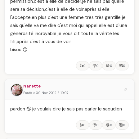
permission,c'est à elle de décider,je ne sais pas quelle
sera sa décision,c'est à elle de voir,après si elle
l'accepte,en plus c'est une femme très très gentille je
sais qu'elle va me dire c'est moi qui appel elle est d'une
générosité incroyable je vous dit toute la vérité les
fifi,après c'est à vous de voir
bisou 😘
👍
👎
😂
🥰
0
0
0
0
Nanette
Posté le 09 Nov 2012 à 10:07
pardon 🤕 je voulais dire je sais pas parler le saoudien
👍
👎
😂
🥰
0
0
0
0