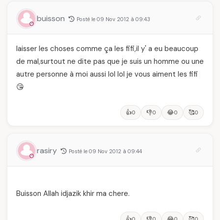
buisson
Posté le 09 Nov 2012 à 09:43
laisser les choses comme ça les fifi,il y' a eu beaucoup
de mal,surtout ne dite pas que je suis un homme ou une
autre personne à moi aussi lol lol je vous aiment les fifi
😘
👍
👎
😂
🥰
0
0
0
0
rasiry
Posté le 09 Nov 2012 à 09:44
Buisson Allah idjazik khir ma chere.
👍
👎
😂
🥰
0
0
0
0