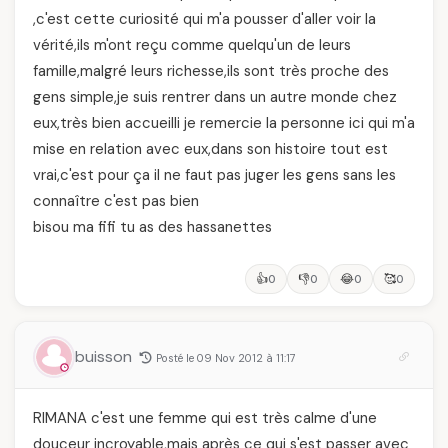
,c'est cette curiosité qui m'a pousser d'aller voir la
vérité,ils m'ont reçu comme quelqu'un de leurs
famille,malgré leurs richesse,ils sont très proche des
gens simple,je suis rentrer dans un autre monde chez
eux,très bien accueilli je remercie la personne ici qui m'a
mise en relation avec eux,dans son histoire tout est
vrai,c'est pour ça il ne faut pas juger les gens sans les
connaître c'est pas bien
bisou ma fifi tu as des hassanettes
👍
👎
😂
🥰
0
0
0
0
buisson
Posté le 09 Nov 2012 à 11:17
RIMANA c'est une femme qui est très calme d'une
douceur incroyable,mais après ce qui s'est passer avec