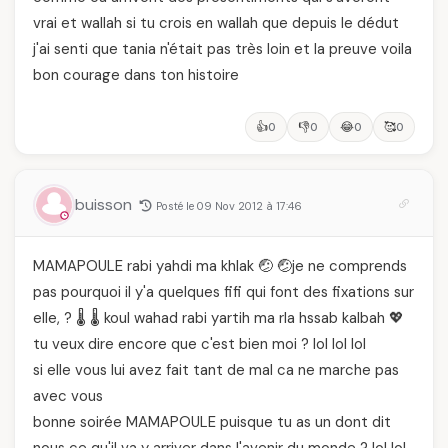
vrai et wallah si tu crois en wallah que depuis le dédut
j'ai senti que tania n'était pas très loin et la preuve voila
bon courage dans ton histoire
👍
👎
😂
🥰
0
0
0
0
buisson
Posté le 09 Nov 2012 à 17:46
MAMAPOULE rabi yahdi ma khlak 🤕 🤕je ne comprends
pas pourquoi il y'a quelques fifi qui font des fixations sur
elle, ? 🌡️ 🌡️ koul wahad rabi yartih ma rla hssab kalbah 💖
tu veux dire encore que c'est bien moi ? lol lol lol
si elle vous lui avez fait tant de mal ca ne marche pas
avec vous
bonne soirée MAMAPOULE puisque tu as un dont dit