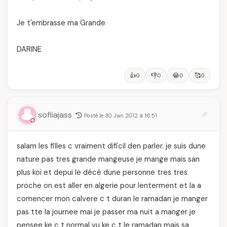
Je t'embrasse ma Grande
DARINE
👍
👎
😂
🥰
0
0
0
0
sofiiajass
Posté le 30 Jan 2012 à 16:51
salam les filles c vraiment dificil den parler. je suis dune
nature pas tres grande mangeuse je mange mais san
plus koi et depui le décé dune personne tres tres
proche on est aller en algerie pour lenterment et la a
comencer mon calvere c t duran le ramadan je manger
pas tte la journee mai je passer ma nuit a manger je
pensee ke c t normal vu ke c t le ramadan mais sa