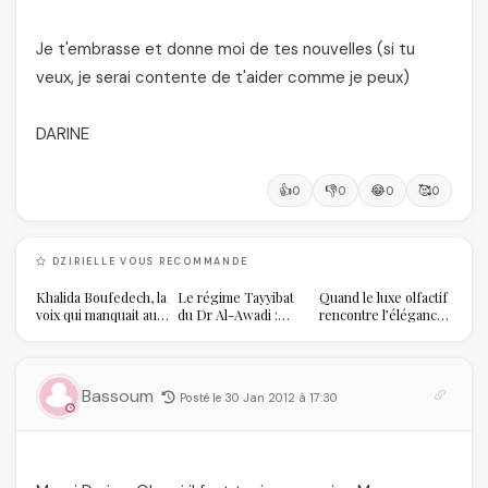
Je t'embrasse et donne moi de tes nouvelles (si tu
veux, je serai contente de t'aider comme je peux)
DARINE
👍
👎
😂
🥰
0
0
0
0
DZIRIELLE VOUS RECOMMANDE
Khalida Boufedech, la
Le régime Tayyibat
Quand le luxe olfactif
voix qui manquait au
du Dr Al-Awadi :
rencontre l’élégance
sommet de l'État
pourquoi il a séduit
algérienne : une
algérien
des millions de
célébration de la Fête
femmes algériennes,
des Mères hors du
et ce que vous devez
temps
Bassoum
Posté le 30 Jan 2012 à 17:30
vraiment savoir