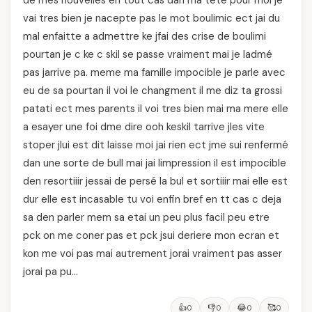
de mes nouvelles en tout cas dan ma tete pour moi je
vai tres bien je nacepte pas le mot boulimic ect jai du
mal enfaitte a admettre ke jfai des crise de boulimi
pourtan je c ke c skil se passe vraiment mai je ladmé
pas jarrive pa. meme ma famille impocible je parle avec
eu de sa pourtan il voi le changment il me diz ta grossi
patati ect mes parents il voi tres bien mai ma mere elle
a esayer une foi dme dire ooh keskil tarrive jles vite
stoper jlui est dit laisse moi jai rien ect jme sui renfermé
dan une sorte de bull mai jai limpression il est impocible
den resortiiir jessai de persé la bul et sortiiir mai elle est
dur elle est incasable tu voi enfin bref en tt cas c deja
sa den parler mem sa etai un peu plus facil peu etre
pck on me coner pas et pck jsui deriere mon ecran et
kon me voi pas mai autrement jorai vraiment pas asser
jorai pa pu…
👍
👎
😂
🥰
0
0
0
0