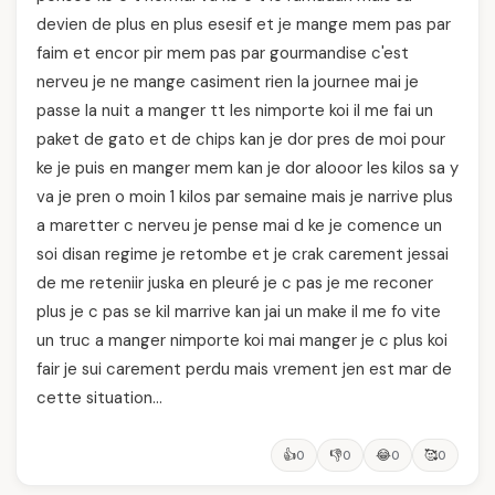
devien de plus en plus esesif et je mange mem pas par
faim et encor pir mem pas par gourmandise c'est
nerveu je ne mange casiment rien la journee mai je
passe la nuit a manger tt les nimporte koi il me fai un
paket de gato et de chips kan je dor pres de moi pour
ke je puis en manger mem kan je dor alooor les kilos sa y
va je pren o moin 1 kilos par semaine mais je narrive plus
a maretter c nerveu je pense mai d ke je comence un
soi disan regime je retombe et je crak carement jessai
de me reteniir juska en pleuré je c pas je me reconer
plus je c pas se kil marrive kan jai un make il me fo vite
un truc a manger nimporte koi mai manger je c plus koi
fair je sui carement perdu mais vrement jen est mar de
cette situation…
👍
👎
😂
🥰
0
0
0
0