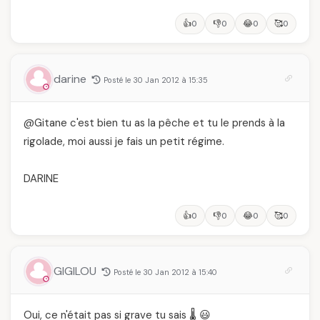
👍
👎
😂
🥰
0
0
0
0
darine
Posté le 30 Jan 2012 à 15:35
@Gitane c'est bien tu as la pêche et tu le prends à la
rigolade, moi aussi je fais un petit régime.
DARINE
👍
👎
😂
🥰
0
0
0
0
GIGILOU
Posté le 30 Jan 2012 à 15:40
Oui, ce n'était pas si grave tu sais 🌡️ 😃