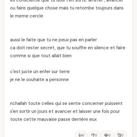
es consciente que tu dois t'en sortir, arrêter , avancer
ou faire quelque chose mais tu retombe toujours dans
le meme cercle
aussi le faite que tu ne peux pas en parler
ca doit rester secret, que tu souffre en silence et faire
comme si que tout allait bien
c'est juste un enfer sur terre
je ne le souhaite a personne
nchallah toute celles qui se sente concerner puissent
s'en sortir un jours et avancer et laisser une fois pour
toute cette mauvaise passe derrière eux
👍
👎
😂
🥰
0
0
0
0