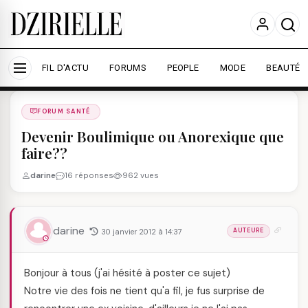
Nous utilisons des cookies pour améliorer votre
expérience et mesurer l'audience.
En savoir plus
Accepter tout
Personnaliser
FIL D'ACTU
FORUMS
PEOPLE
MODE
BEAUTÉ
Forums
/
FORUM SANTé
/
FORUM SANTÉ
Devenir Boulimique ou Anorexique que
faire??
darine
16 réponses
962 vues
darine
30 janvier 2012 à 14:37
AUTEURE
Bonjour à tous (j'ai hésité à poster ce sujet)
Notre vie des fois ne tient qu'a fil, je fus surprise de