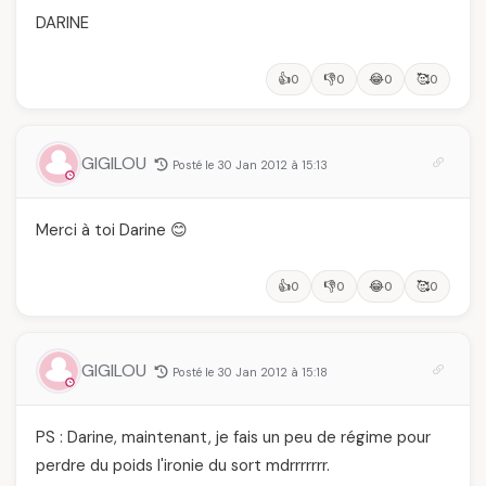
DARINE
👍
👎
😂
🥰
0
0
0
0
GIGILOU
Posté le 30 Jan 2012 à 15:13
Merci à toi Darine 😊
👍
👎
😂
🥰
0
0
0
0
GIGILOU
Posté le 30 Jan 2012 à 15:18
PS : Darine, maintenant, je fais un peu de régime pour
perdre du poids l'ironie du sort mdrrrrrrr.