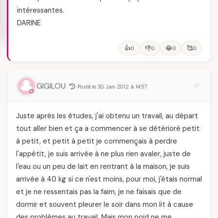
intéressantes.
DARINE
👍
👎
😂
🥰
0
0
0
0
GIGILOU
Posté le 30 Jan 2012 à 14:57
Juste aprés les études, j'ai obtenu un travail, au départ
tout aller bien et ça a commencer à se détérioré petit
à petit, et petit à petit je commençais à perdre
l'appétit, je suis arrivée à ne plus rien avaler, juste de
l'eau ou un peu de lait en rentrant à la maison, je suis
arrivée à 40 kg si ce n'est moins, pour moi, j'étais normal
et je ne ressentais pas la faim, je ne faisais que de
dormir et souvent pleurer le soir dans mon lit à cause
des problèmes au travail. Mais mon poid ne me