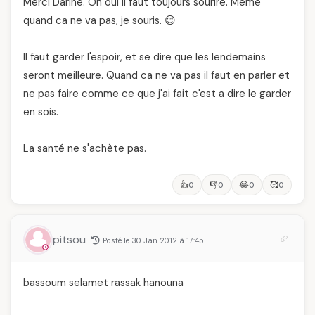
Merci Darine. Oh oui il faut toujours sourire. Meme
quand ca ne va pas, je souris. 😊
Il faut garder l'espoir, et se dire que les lendemains
seront meilleure. Quand ca ne va pas il faut en parler et
ne pas faire comme ce que j'ai fait c'est a dire le garder
en sois.
La santé ne s'achète pas.
👍
👎
😂
🥰
0
0
0
0
pitsou
Posté le 30 Jan 2012 à 17:45
bassoum selamet rassak hanouna