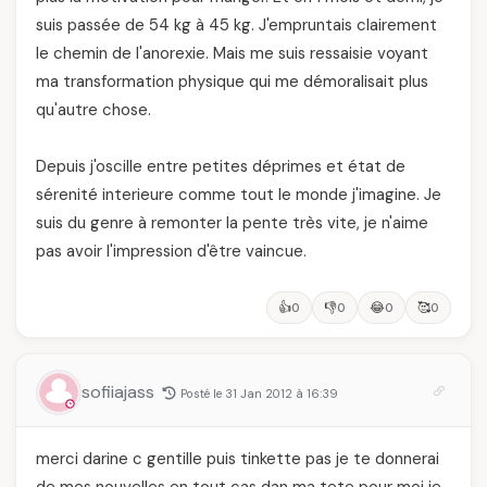
suis passée de 54 kg à 45 kg. J'empruntais clairement
le chemin de l'anorexie. Mais me suis ressaisie voyant
ma transformation physique qui me démoralisait plus
qu'autre chose.
Depuis j'oscille entre petites déprimes et état de
sérenité interieure comme tout le monde j'imagine. Je
suis du genre à remonter la pente très vite, je n'aime
pas avoir l'impression d'être vaincue.
👍
👎
😂
🥰
0
0
0
0
sofiiajass
Posté le 31 Jan 2012 à 16:39
merci darine c gentille puis tinkette pas je te donnerai