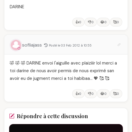
DARINE
👍
👎
😂
🥰
0
0
0
0
sofiiajass
Posté le 03 Feb 2012 à 10:55
🤣 🤣 🤣 DARINE envoi l'aiguille avec plaiziiir lol merci a
toi darine de nous avoir permis de nous exprimé san
avoir eu de jugment merci a toi habibaa… 💖 🥰 🥰
👍
👎
😂
🥰
0
0
0
0
Répondre à cette discussion