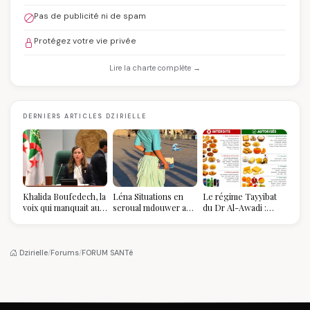
Pas de publicité ni de spam
Protégez votre vie privée
Lire la charte complète →
DERNIERS ARTICLES DZIRIELLE
Khalida Boufedech, la
Léna Situations en
Le régime Tayyibat
voix qui manquait au
seroual mdouwer au
du Dr Al-Awadi :
sommet de l'État
Louvre : quand le
pourquoi il a séduit
algérien
pantalon des
des millions de
Algéroises devient la
femmes algériennes,
pièce mode de l'été
et ce que vous devez
Dzirielle
/
Forums
/
FORUM SANTé
vraiment savoir