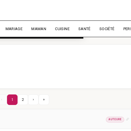
rience et mesurer l'audience.
En
liser
MARIAGE
MAMAN
CUISINE
SANTÉ
SOCIÉTÉ
PER
‹
1
2
›
»
AUTEURE