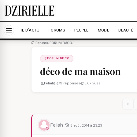
Nous utilisons des cookies pour améliorer votre expé
savoir plus
Accepter tout
Personna
FIL D'ACTU
FORUMS
PEOPLE
MODE
BEAUTÉ
Forums
/
FORUM DéCO
/
FORUM DÉCO
déco de ma maison
Feliah
79 réponses
3.6k vues
«
Feliah
8 août 2014 à 23:23