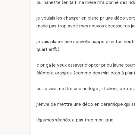
oui nanette (en fait ma mère m’a donné des ri
je voulais les changer en blanc pr une déco verte
marie pas trop avec mes nouvos accessoires jau
je vais placer une nouvelle nappe d’un ton neut
quartier😡)
c pr ça je veux essayer d’opter pr du jaune tourn
élément oranges: (comme des mini pots à plante
oui je vais mettre une horloge , stickers, petits 
j’envie de mettre une déco en cérémique qui se
légumes séchés, c pas trop mon truc..