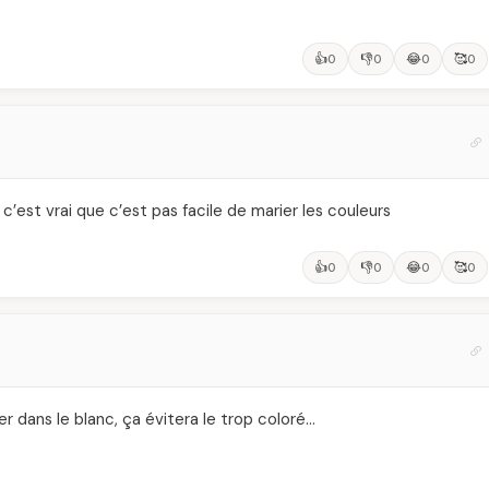
👍
👎
😂
🥰
0
0
0
0
c’est vrai que c’est pas facile de marier les couleurs
👍
👎
😂
🥰
0
0
0
0
r dans le blanc, ça évitera le trop coloré…