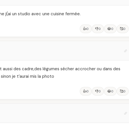
ine j(ai un studio avec une cuisine fermée.
👍
👎
😂
🥰
0
0
0
0
,met aussi des cadre,des légumes sécher accrocher ou dans des
sinon je t’aurai mis la photo
👍
👎
😂
🥰
0
0
0
0