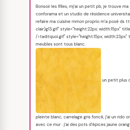
Bonsoir les filles, rnj’ai un petit pb, je trouv
conforama et un studio de résidence universita
refaire ma cuisine rnmon proprio m’a posé ds t
clair)g13.gif" style="height:22px; width:15px" titl
/>taditquoi.gif" style="height:15px; width:23px
meubles sont tous blanc.
un petit plus 
pleinte blanc, carrelage gris foncé, j’ai un rido
avec ce mur . j’ai des pots d’épices jaune orang