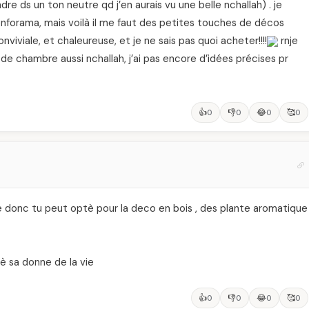
dre ds un ton neutre qd j’en aurais vu une belle nchallah) . je
nforama, mais voilà il me faut des petites touches de décos
nviviale, et chaleureuse, et je ne sais pas quoi acheter!!!!
rnje
e de chambre aussi nchallah, j’ai pas encore d’idées précises pr
👍
👎
😂
🥰
0
0
0
0
une donc tu peut optè pour la deco en bois , des plante aromatique
è sa donne de la vie
👍
👎
😂
🥰
0
0
0
0