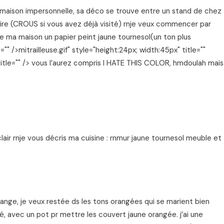
e ma maison impersonnelle, sa déco se trouve entre un stand de chez
ire (CROUS si vous avez déjà visité) rnje veux commencer par
te ma maison un papier peint jaune tournesol(un ton plus
e="" />mitrailleuse.gif" style="height:24px; width:45px" title=""
" title="" /> vous l’aurez compris I HATE THIS COLOR, hmdoulah mais
clair rnje vous décris ma cuisine : rnmur jaune tournesol meuble et
 orange, je veux restée ds les tons orangées qui se marient bien
é, avec un pot pr mettre les couvert jaune orangée. j’ai une