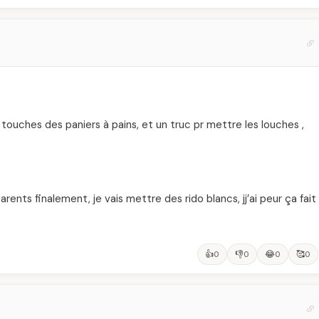
es touches des paniers à pains, et un truc pr mettre les louches ,
parents finalement, je vais mettre des rido blancs, jj’ai peur ça fait
👍
👎
😂
🥰
0
0
0
0