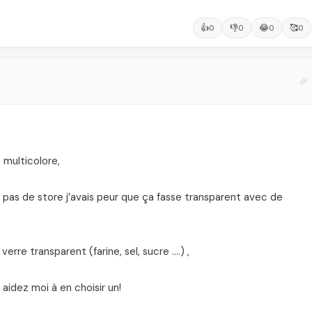
👍
👎
😂
🥰
0
0
0
0
e multicolore,
ai pas de store j’avais peur que ça fasse transparent avec de
rre transparent (farine, sel, sucre ….) ,
2 aidez moi à en choisir un!