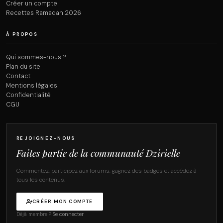
Créer un compte
Recettes Ramadan 2026
À PROPOS
Qui sommes-nous ?
Plan du site
Contact
Mentions légales
Confidentialité
CGU
REJOIGNEZ-NOUS
Faites partie de la communauté Dzirielle
Commentez, participez aux forums, gagnez des badges et accédez à
tous les contenus.
CRÉER MON COMPTE
Déjà membre ?
Se connecter