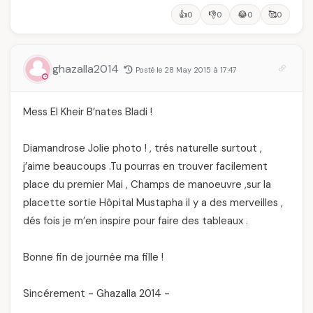
👍
👎
😂
🥰
0
0
0
0
ghazalla2014
Posté le 28 May 2015 à 17:47
Mess El Kheir B’nates Bladi !
Diamandrose Jolie photo ! , trés naturelle surtout ,
j’aime beaucoups .Tu pourras en trouver facilement
place du premier Mai , Champs de manoeuvre ,sur la
placette sortie Hôpital Mustapha il y a des merveilles ,
dés fois je m’en inspire pour faire des tableaux .
Bonne fin de journée ma fille !
Sincérement - Ghazalla 2014 -