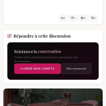
👍
👎
😂
🥰
0
0
0
0
Répondre à cette discussion
Rejoignez la
conversation
Créez votre compte gratuit pour participer aux
discussions.
CRÉER MON COMPTE
Se connecter