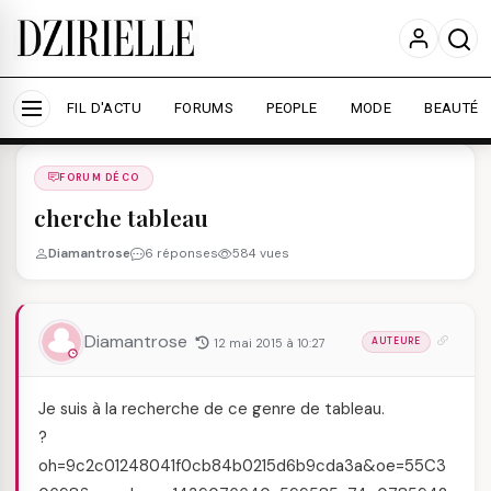
Nous utilisons des cookies pour améliorer votre
expérience et mesurer l'audience.
En savoir plus
Accepter tout
Personnaliser
FIL D'ACTU
FORUMS
PEOPLE
MODE
BEAUTÉ
Forums
/
FORUM DéCO
/
FORUM DÉCO
cherche tableau
Diamantrose
6 réponses
584 vues
Diamantrose
12 mai 2015 à 10:27
AUTEURE
Je suis à la recherche de ce genre de tableau.
?
oh=9c2c01248041f0cb84b0215d6b9cda3a&oe=55C3