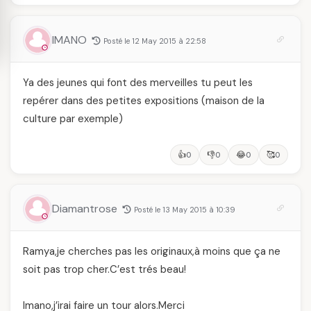
IMANO
Posté le 12 May 2015 à 22:58
Ya des jeunes qui font des merveilles tu peut les
repérer dans des petites expositions (maison de la
culture par exemple)
👍
👎
😂
🥰
0
0
0
0
Diamantrose
Posté le 13 May 2015 à 10:39
Ramya,je cherches pas les originaux,à moins que ça ne
soit pas trop cher.C’est trés beau!
Imano,j’irai faire un tour alors.Merci