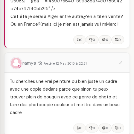
0698&__gda__=1439076640_599585a74c0785942
c74e747f40b52f5" />
Cet été je serai à Alger entre autre,y’en a til en vente?
Ou en France?(mais ici je n’en est jamais vu) rnMerci!
👍
👎
😂
🥰
0
0
0
0
ramya
Posté le 12 May 2015 à 22:31
Tu cherches une vrai peinture ou bien juste un cadre
avec une copie dedans parce que sinon tu peux
trouver plein de bouquin avec ce genre de photo et
faire des photocopie couleur et mettre dans un beau
cadre
👍
👎
😂
🥰
0
0
0
0