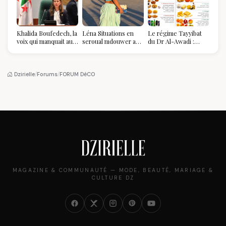
Khalida Boufedech, la
Léna Situations en
Le régime Tayyibat
voix qui manquait au
seroual mdouwer au
du Dr Al-Awadi :
sommet de l'État
Louvre : quand le
pourquoi il a séduit
algérien
pantalon des
des millions de
Algéroises devient la
femmes algériennes,
pièce mode de l'été
et ce que vous devez
Dzirielle
/
Forums
/
FORUM DéCO
vraiment savoir
MAGAZINE & COMMUNAUTÉ — MODE, BEAUTÉ, MARIAGE &
CULTURE DZ