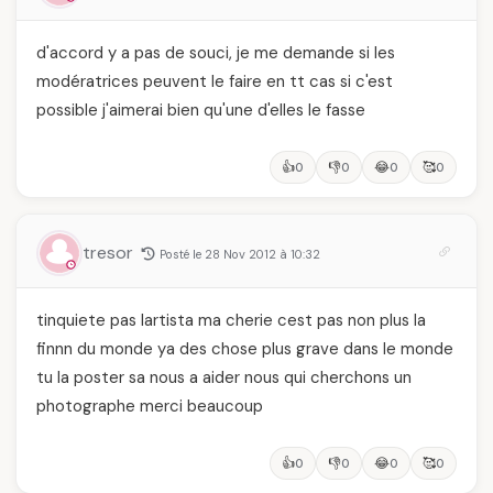
d'accord y a pas de souci, je me demande si les
modératrices peuvent le faire en tt cas si c'est
possible j'aimerai bien qu'une d'elles le fasse
👍
👎
😂
🥰
0
0
0
0
tresor
Posté le 28 Nov 2012 à 10:32
tinquiete pas lartista ma cherie cest pas non plus la
finnn du monde ya des chose plus grave dans le monde
tu la poster sa nous a aider nous qui cherchons un
photographe merci beaucoup
👍
👎
😂
🥰
0
0
0
0