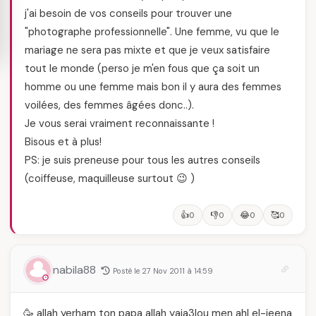
j'ai besoin de vos conseils pour trouver une
"photographe professionnelle". Une femme, vu que le
mariage ne sera pas mixte et que je veux satisfaire
tout le monde (perso je m'en fous que ça soit un
homme ou une femme mais bon il y aura des femmes
voilées, des femmes âgées donc..).
Je vous serai vraiment reconnaissante !
Bisous et à plus!
PS: je suis preneuse pour tous les autres conseils
(coiffeuse, maquilleuse surtout 😉 )
👍
👎
😂
🥰
0
0
0
0
nabila88
Posté le 27 Nov 2011 à 14:59
🥳 allah yerham ton papa allah yaja3lou men ahl el-jeena