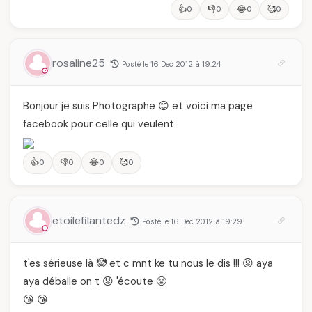
👍
👎
😂
🥰
0
0
0
0
rosaline25
Posté le 16 Dec 2012 à 19:24
Bonjour je suis Photographe 😊 et voici ma page
facebook pour celle qui veulent
👍
👎
😂
🥰
0
0
0
0
etoilefilantedz
Posté le 16 Dec 2012 à 19:29
t'es sérieuse là 🤡 et c mnt ke tu nous le dis !!! 😡 aya
aya déballe on t 😡 'écoute 😤
😘 😘