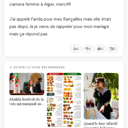
camera femme à Alger, merci!!!!
J'ai appelé Farida pour mes fiançailles mais elle était
pas dispo, là je viens de rappeler pour mon mariage
mais ça répond pas.
👍
👎
😂
🥰
0
0
0
0
DZIRIELLE VOUS RECOMMANDE
Khalida Boufedech, la
voix qui manquait au
sommet de l'État
algérien
Quand le luxe olfactif
rencontre l’élégance