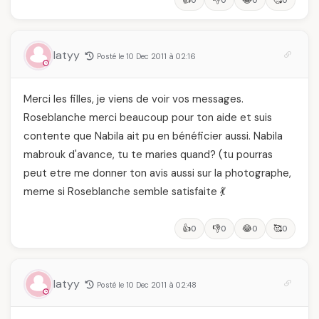
👍
👎
😂
🥰
0
0
0
0
latyy
Posté le 10 Dec 2011 à 02:16
Merci les filles, je viens de voir vos messages.
Roseblanche merci beaucoup pour ton aide et suis
contente que Nabila ait pu en bénéficier aussi. Nabila
mabrouk d'avance, tu te maries quand? (tu pourras
peut etre me donner ton avis aussi sur la photographe,
meme si Roseblanche semble satisfaite 💃
👍
👎
😂
🥰
0
0
0
0
latyy
Posté le 10 Dec 2011 à 02:48