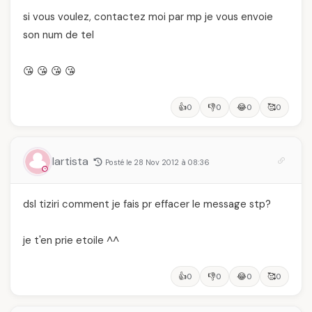
si vous voulez, contactez moi par mp je vous envoie
son num de tel
😘 😘 😘 😘
👍
👎
😂
🥰
0
0
0
0
lartista
Posté le 28 Nov 2012 à 08:36
dsl tiziri comment je fais pr effacer le message stp?
je t'en prie etoile ^^
👍
👎
😂
🥰
0
0
0
0