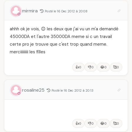
mirmira
Posté le 16 Dec 2012 à 20:08
ahhh ok je vois, 😊 les deux que j'ai vu un m'a demandé
45000DA et l'autre 35000DA meme si c un travail
certe pro je trouve que c'est trop quand meme.
merciiiiiiiii les filles
👍
👎
😂
🥰
0
0
0
0
rosaline25
Posté le 16 Dec 2012 à 20:13
👍
👎
😂
🥰
0
0
0
0