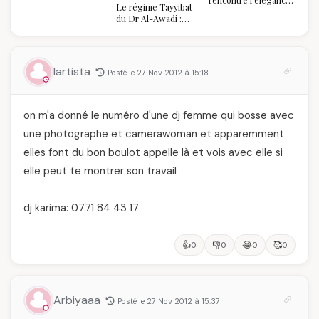
Le régime Tayyibat
algérienne : une
du Dr Al-Awadi :
célébration de la Fête
pourquoi il a séduit
des Mères hors du
des millions de
temps
femmes algériennes,
et ce que vous devez
lartista
Posté le 27 Nov 2012 à 15:18
vraiment savoir
on m'a donné le numéro d'une dj femme qui bosse avec
une photographe et camerawoman et apparemment
elles font du bon boulot appelle là et vois avec elle si
elle peut te montrer son travail
dj karima: 0771 84 43 17
👍
👎
😂
🥰
0
0
0
0
Arbiyaaa
Posté le 27 Nov 2012 à 15:37