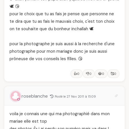
🕊️ 😘
pour le choix que tu as fais je pense que personne ne
te dira que tu as fais le mauvais choix, c'est ton choix
on te souhaite que du bonheur inchallah 🕊️
pour la photographe je suis aussi à la recherche d'une
photographe pour mon mariage donc je suis aussi
prôneuse de vos conseils les filles. 😘
👍
👎
😂
🥰
0
0
0
0
roseblanche
Posté le 27 Nov 2011 à 15:09
voila je connais une qui ma photographié dans mon
mariae elle est top
des photos 👍 j ai perdu son numéro mais ya dans l