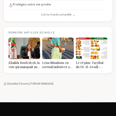
Protégez votre vie privée
Lire la charte complète →
DERNIERS ARTICLES DZIRIELLE
Khalida Boufedech, la
Léna Situations en
Le régime Tayyibat
voix qui manquait au
seroual mdouwer au
du Dr Al-Awadi :
sommet de l'État
Louvre : quand le
pourquoi il a séduit
algérien
pantalon des
des millions de
Algéroises devient la
femmes algériennes,
pièce mode de l'été
et ce que vous devez
Dzirielle
/
Forums
/
FORUM MARIAGE
vraiment savoir