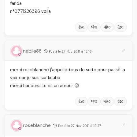
farida
n°0771226396 voila
👍
👎
😂
🥰
0
0
0
0
nabila88
Posté le 27 Nov 2011 à 15:16
merci roseblanche j'appelle tous de suite pour passé la
voir car je suis sur kouba
merci hanouna tu es un amour 😘
👍
👎
😂
🥰
0
0
0
0
roseblanche
Posté le 27 Nov 2011 à 15:27