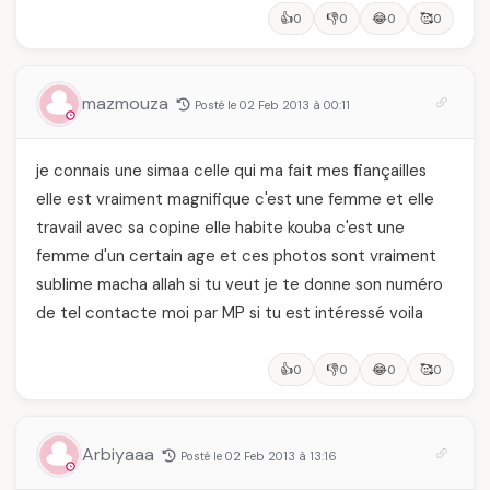
👍
👎
😂
🥰
0
0
0
0
mazmouza
Posté le 02 Feb 2013 à 00:11
je connais une simaa celle qui ma fait mes fiançailles
elle est vraiment magnifique c'est une femme et elle
travail avec sa copine elle habite kouba c'est une
femme d'un certain age et ces photos sont vraiment
sublime macha allah si tu veut je te donne son numéro
de tel contacte moi par MP si tu est intéressé voila
👍
👎
😂
🥰
0
0
0
0
Arbiyaaa
Posté le 02 Feb 2013 à 13:16