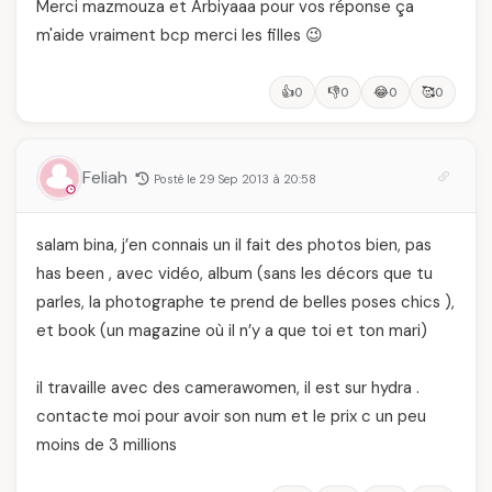
Merci mazmouza et Arbiyaaa pour vos réponse ça
m'aide vraiment bcp merci les filles 😉
👍
👎
😂
🥰
0
0
0
0
Feliah
Posté le 29 Sep 2013 à 20:58
salam bina, j’en connais un il fait des photos bien, pas
has been , avec vidéo, album (sans les décors que tu
parles, la photographe te prend de belles poses chics ),
et book (un magazine où il n’y a que toi et ton mari)
il travaille avec des camerawomen, il est sur hydra .
contacte moi pour avoir son num et le prix c un peu
moins de 3 millions