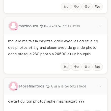
👍
👎
😂
🥰
0
0
0
0
mazmouza
Posté le 13 Dec 2012 à 22:39
moi elle ma fait la casette vidéo avec les cd et le cd
des photos et 2 grand album avec de grande photo
donc presque 230 photo a 24500 et un bouquin
👍
👎
😂
🥰
0
0
0
0
etoilefilantedz
Posté le 16 Dec 2012 à 19:06
c'était qui ton photographe mazmouzati ???