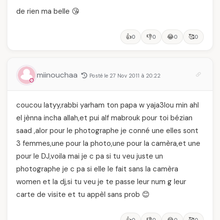
de rien ma belle 😘
👍
👎
😂
🥰
0
0
0
0
miinouchaa
Posté le 27 Nov 2011 à 20:22
coucou latyy,rabbi yarham ton papa w yaja3lou min ahl
el jènna incha allah,et pui alf mabrouk pour toi bézian
saad ,alor pour le photographe je conné une elles sont
3 femmes,une pour la photo,une pour la camèra,et une
pour le DJ,voila mai je c pa si tu veu juste un
photographe je c pa si elle le fait sans la camèra
women et la dj,si tu veu je te passe leur num g leur
carte de visite et tu appèl sans prob 😊