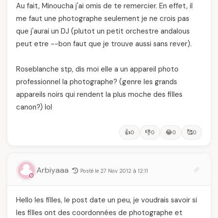
Au fait, Minoucha j'ai omis de te remercier. En effet, il
me faut une photographe seulement je ne crois pas
que j'aurai un DJ (plutot un petit orchestre andalous
peut etre --bon faut que je trouve aussi sans rever).
Roseblanche stp, dis moi elle a un appareil photo
professionnel la photographe? (genre les grands
appareils noirs qui rendent la plus moche des filles
canon?) lol
👍
👎
😂
🥰
0
0
0
0
Arbiyaaa
Posté le 27 Nov 2012 à 12:11
Hello les filles, le post date un peu, je voudrais savoir si
les filles ont des coordonnées de photographe et