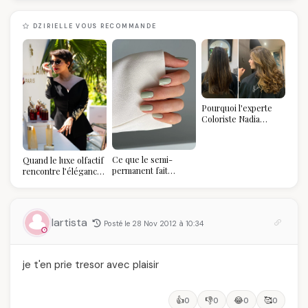
DZIRIELLE VOUS RECOMMANDE
Pourquoi l'experte
Coloriste Nadia
refuse de refaire
votre balayage (et
pourquoi vous allez
Ce que le semi-
Quand le luxe olfactif
l'adorer pour ça)
permanent fait
rencontre l’élégance
réellement à vos
algérienne : une
ongles
célébration de la Fête
des Mères hors du
temps
lartista
Posté le 28 Nov 2012 à 10:34
je t'en prie tresor avec plaisir
👍
👎
😂
🥰
0
0
0
0