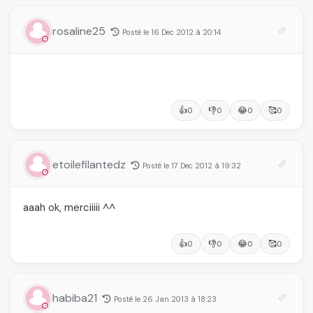
rosaline25
Posté le 16 Dec 2012 à 20:14
👍
👎
😂
🥰
0
0
0
0
etoilefilantedz
Posté le 17 Dec 2012 à 19:32
aaah ok, merciiiii ^^
👍
👎
😂
🥰
0
0
0
0
habiba21
Posté le 26 Jan 2013 à 18:23