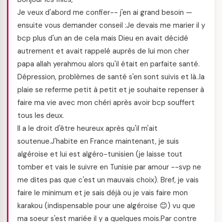
Je veux d'abord me confier-- j'en ai grand besoin —
ensuite vous demander conseil :Je devais me marier il y
bcp plus d'un an de cela mais Dieu en avait décidé
autrement et avait rappelé auprès de lui mon cher
papa allah yerahmou alors qu'il était en parfaite santé.
Dépression, problèmes de santé s'en sont suivis et là..la
plaie se referme petit à petit et je souhaite repenser à
faire ma vie avec mon chéri après avoir bcp souffert
tous les deux.
Il a le droit d'être heureux après qu'il m'ait
soutenue.J'habite en France maintenant, je suis
algéroise et lui est algéro-tunisien (je laisse tout
tomber et vais le suivre en Tunisie par amour --svp ne
me dites pas que c'est un mauvais choix). Bref, je vais
faire le minimum et je sais déjà ou je vais faire mon
karakou (indispensable pour une algéroise 😊) vu que
ma soeur s'est mariée il y a quelques mois.Par contre