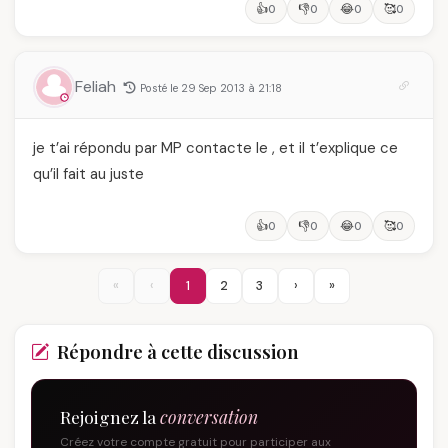
👍
👎
😂
🥰
0
0
0
0
Feliah
Posté le 29 Sep 2013 à 21:18
je t’ai répondu par MP contacte le , et il t’explique ce
qu’il fait au juste
👍
👎
😂
🥰
0
0
0
0
«
‹
1
2
3
›
»
Répondre à cette discussion
Rejoignez la
conversation
Créez votre compte gratuit pour participer aux