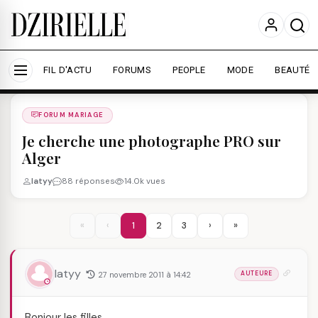
Nous utilisons des cookies pour améliorer votre
expérience et mesurer l'audience.
En savoir plus
Accepter tout
Personnaliser
FIL D'ACTU
FORUMS
PEOPLE
MODE
BEAUTÉ
Forums
/
FORUM MARIAGE
/
FORUM MARIAGE
Je cherche une photographe PRO sur
Alger
latyy
88 réponses
14.0k vues
«
‹
1
2
3
›
»
latyy
27 novembre 2011 à 14:42
AUTEURE
Bonjour les filles,