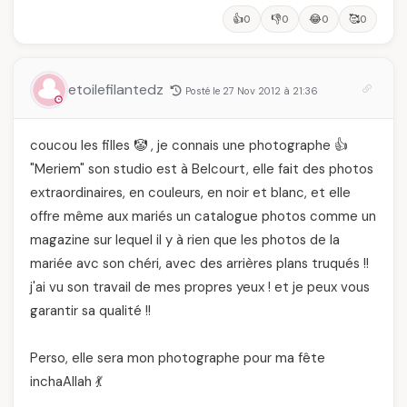
👍
👎
😂
🥰
0
0
0
0
etoilefilantedz
Posté le 27 Nov 2012 à 21:36
coucou les filles 🤡 , je connais une photographe 👍
"Meriem" son studio est à Belcourt, elle fait des photos
extraordinaires, en couleurs, en noir et blanc, et elle
offre même aux mariés un catalogue photos comme un
magazine sur lequel il y à rien que les photos de la
mariée avc son chéri, avec des arrières plans truqués !!
j'ai vu son travail de mes propres yeux ! et je peux vous
garantir sa qualité !!
Perso, elle sera mon photographe pour ma fête
inchaAllah 💃