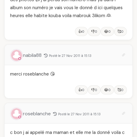
album son numéro je vais vous le donné d ici quelques
heures elle habite kouba voila mabrouk 3likom 👰
👍
👎
😂
🥰
0
0
0
0
nabila88
Posté le 27 Nov 2011 à 15:13
merci roseblanche 😘
👍
👎
😂
🥰
0
0
0
0
roseblanche
Posté le 27 Nov 2011 à 15:13
c bon j ai appelé ma maman et elle me la donné voila c