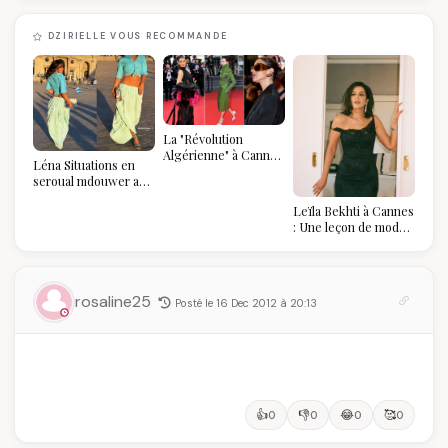
DZIRIELLE VOUS RECOMMANDE
La "Révolution
Algérienne" à Cannes
Léna Situations en
2026 : Au-delà du
seroual mdouwer au
glamour, l'affirmation
Louvre : quand le
souveraine
Leïla Bekhti à Cannes
pantalon des
: Une leçon de mode
Algéroises devient la
vintage,
pièce mode de l'été
d'engagement et de
transmission
rosaline25
Posté le 16 Dec 2012 à 20:13
👍
👎
😂
🥰
0
0
0
0