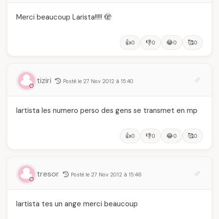
Merci beaucoup Larista!!!!! 🫣
👍
👎
😂
🥰
0
0
0
0
tiziri
Posté le 27 Nov 2012 à 15:40
lartista les numero perso des gens se transmet en mp
👍
👎
😂
🥰
0
0
0
0
tresor
Posté le 27 Nov 2012 à 15:46
lartista tes un ange merci beaucoup