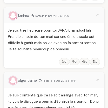
kmima
Posté le 15 Dec 2012 à 18:29
Je suis très heureuse pour toi SARAH, hamdoulillah.
Prend bien soin de ton mari car une érnie discale est
difficile à guérir mais on vie avec en faisant attention.
Je te souhaite beaucoup de bonheur.
👍
👎
😂
🥰
0
0
0
0
algericaine
Posté le 15 Dec 2012 à 18:44
Je suis contente que ça se soit arrangé avec ton mari,
tu vois le dialogue a permis d'éclaircir la situation. Donc
n'arrête pas de communiquer avec lui 😊