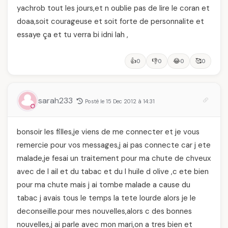
yachrob tout les jours,et n oublie pas de lire le coran et
doaa,soit courageuse et soit forte de personnalite et
essaye ça et tu verra bi idni lah ,
👍
👎
😂
🥰
0
0
0
0
sarah233
Posté le 15 Dec 2012 à 14:31
bonsoir les filles,je viens de me connecter et je vous
remercie pour vos messages,j ai pas connecte car j ete
malade,je fesai un traitement pour ma chute de chveux
avec de l ail et du tabac et du l huile d olive ,c ete bien
pour ma chute mais j ai tombe malade a cause du
tabac j avais tous le temps la tete lourde alors je le
deconseille.pour mes nouvelles,alors c des bonnes
nouvelles,j ai parle avec mon mari,on a tres bien et