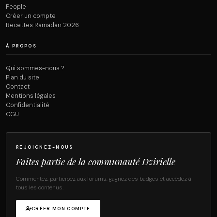
People
Créer un compte
Recettes Ramadan 2026
À PROPOS
Qui sommes-nous ?
Plan du site
Contact
Mentions légales
Confidentialité
CGU
REJOIGNEZ-NOUS
Faites partie de la communauté Dzirielle
Commentez, participez aux forums, gagnez des badges et accédez à
tous les contenus.
CRÉER MON COMPTE