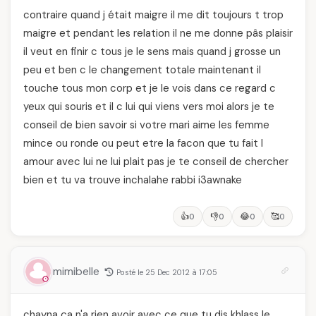
contraire quand j était maigre il me dit toujours t trop
maigre et pendant les relation il ne me donne pâs plaisir
il veut en finir c tous je le sens mais quand j grosse un
peu et ben c le changement totale maintenant il
touche tous mon corp et je le vois dans ce regard c
yeux qui souris et il c lui qui viens vers moi alors je te
conseil de bien savoir si votre mari aime les femme
mince ou ronde ou peut etre la facon que tu fait l
amour avec lui ne lui plait pas je te conseil de chercher
bien et tu va trouve inchalahe rabbi i3awnake
👍
👎
😂
🥰
0
0
0
0
mimibelle
Posté le 25 Dec 2012 à 17:05
chayna ça n'a rien avoir avec ce que tu dis khlass le