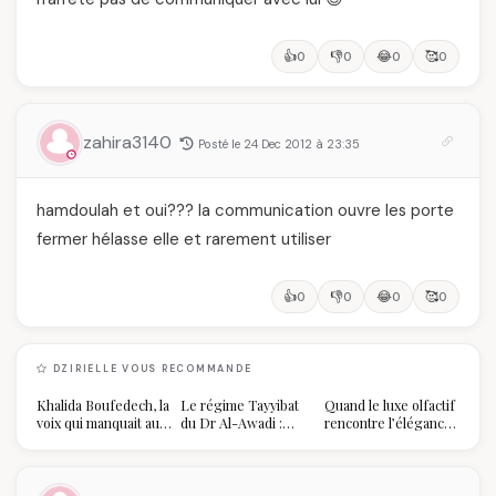
👍
👎
😂
🥰
0
0
0
0
zahira3140
Posté le 24 Dec 2012 à 23:35
hamdoulah et oui??? la communication ouvre les porte
fermer hélasse elle et rarement utiliser
👍
👎
😂
🥰
0
0
0
0
DZIRIELLE VOUS RECOMMANDE
Khalida Boufedech, la
Le régime Tayyibat
Quand le luxe olfactif
voix qui manquait au
du Dr Al-Awadi :
rencontre l’élégance
sommet de l'État
pourquoi il a séduit
algérienne : une
algérien
des millions de
célébration de la Fête
femmes algériennes,
des Mères hors du
et ce que vous devez
temps