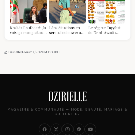
Khalida Boufedech, la
Léna Situations en
Le régime Tayyibat
voix qui manquait au
seroual mdouwer au
du Dr Al-Awadi :
sommet de l'État
Louvre : quand le
pourquoi il a séduit
algérien
pantalon des
des millions de
Algéroises devient la
femmes algériennes,
pièce mode de l'été
et ce que vous devez
Dzirielle
/
Forums
/
FORUM COUPLE
vraiment savoir
MAGAZINE & COMMUNAUTÉ — MODE, BEAUTÉ, MARIAGE &
CULTURE DZ