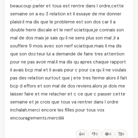
beaucoup parler et tous est rentre dans l ordre,cette
semaine on a eu 3 relation et il essaye de me donner
plaisir.il ma dis que le probleme est son dos car il a
double herni discale et le nerf sciatique,je connais son
mal de dos mais je sais qu il ne sens plus son mal ,il a
souffere 9 mois avec son nerf sciatique.mais il ma dis
que son docteur lui a demande de faire tres attention
pour ne pas avoir mal.il ma dis qu apres chaque rapport
il avais bcp mal et il avais peur c pour ca qu il ne voulais
pas des relation surtout que j ete tres ferme alors il fait
bcp d effors et son mal de dos reviens.alors je dois me
laisser faire et me relacher et c ce que c passer cette
semaine et je crois que tous va rentrer dans l ordre
inchalah.merci encore les filles pour tous vos
encouragements.merciiiiii
👍
👎
😂
🥰
0
0
0
0