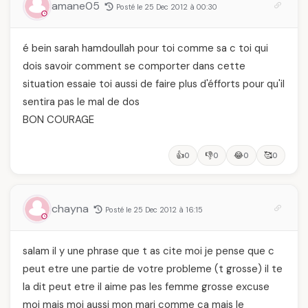
amane05
Posté le 25 Dec 2012 à 00:30
vraiment savoir
é bein sarah hamdoullah pour toi comme sa c toi qui
dois savoir comment se comporter dans cette
situation essaie toi aussi de faire plus d'éfforts pour qu'il
sentira pas le mal de dos
BON COURAGE
👍
👎
😂
🥰
0
0
0
0
chayna
Posté le 25 Dec 2012 à 16:15
salam il y une phrase que t as cite moi je pense que c
peut etre une partie de votre probleme (t grosse) il te
la dit peut etre il aime pas les femme grosse excuse
moi mais moi aussi mon mari comme ca mais le