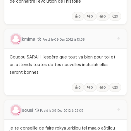
de connaitre l'évolution de l'histoire
👍
👎
😂
🥰
0
0
0
0
kmima
Posté le 09 Dec 2012 à 10:58
Coucou SARAH. j'espère que tout va bien pour toi et
on attends toutes de tes nouvelles inchalah elles
seront bonnes.
👍
👎
😂
🥰
0
0
0
0
sousi
Posté le 09 Dec 2012 à 23:05
je te conseille de faire rokya ,arkilou fel maa,o a3tilou