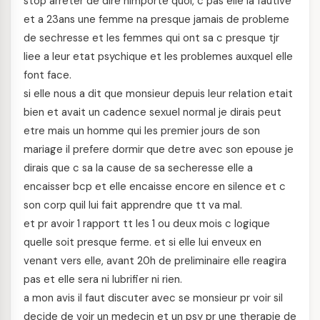
stop arreter de dire nimporte quoi, c pas elle la fautive
et a 23ans une femme na presque jamais de probleme
de sechresse et les femmes qui ont sa c presque tjr
liee a leur etat psychique et les problemes auxquel elle
font face.
si elle nous a dit que monsieur depuis leur relation etait
bien et avait un cadence sexuel normal je dirais peut
etre mais un homme qui les premier jours de son
mariage il prefere dormir que detre avec son epouse je
dirais que c sa la cause de sa secheresse elle a
encaisser bcp et elle encaisse encore en silence et c
son corp quil lui fait apprendre que tt va mal.
et pr avoir 1 rapport tt les 1 ou deux mois c logique
quelle soit presque ferme. et si elle lui enveux en
venant vers elle, avant 20h de preliminaire elle reagira
pas et elle sera ni lubrifier ni rien.
a mon avis il faut discuter avec se monsieur pr voir sil
decide de voir un medecin et un psy pr une therapie de