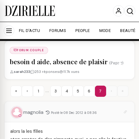
Nous utilisons des cookies pour améliorer votre
expérience et mesurer l'audience.
En savoir plus
Accepter tout
Personnaliser
FIL D'ACTU
FORUMS
PEOPLE
MODE
BEAUTÉ
Forums
/
FORUM COUPLE
/
FORUM COUPLE
besoin d aide, absence de plaisir
(Page 7)
sarah233
253 réponses
11.7k vues
…
«
‹
1
3
4
5
6
7
›
»
magnolia
Posté le 08 Dec 2012 à 08:36
alors la les filles