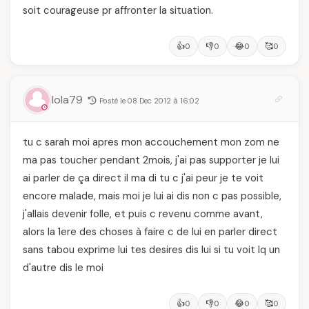
soit courageuse pr affronter la situation.
👍
👎
😂
🥰
0
0
0
0
lola79
Posté le 08 Dec 2012 à 16:02
tu c sarah moi apres mon accouchement mon zom ne
ma pas toucher pendant 2mois, j'ai pas supporter je lui
ai parler de ça direct il ma di tu c j'ai peur je te voit
encore malade, mais moi je lui ai dis non c pas possible,
j'allais devenir folle, et puis c revenu comme avant,
alors la 1ere des choses à faire c de lui en parler direct
sans tabou exprime lui tes desires dis lui si tu voit lq un
d'autre dis le moi
👍
👎
😂
🥰
0
0
0
0