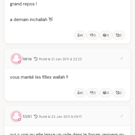
grand repos !
a demain inchallah 👋
👍
👎
😂
🥰
0
0
0
0
lana
Posté le 21 Jan 2011 à 22:22
vous manké les filles wallah !!
👍
👎
😂
🥰
0
0
0
0
tiziri
Posté le 22 Jan 2011 à 09:17
oui c vrai qu elle laisse un vide dans le forum. jespere qu