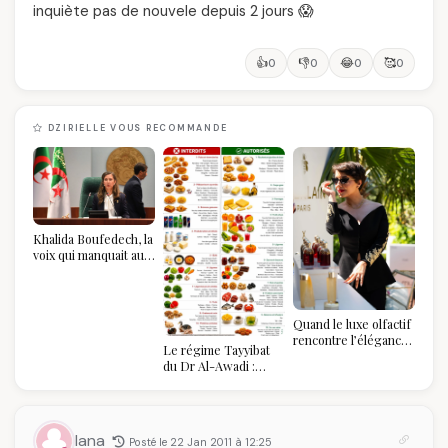
inquiète pas de nouvele depuis 2 jours 😱
👍
👎
😂
🥰
0
0
0
0
DZIRIELLE VOUS RECOMMANDE
Khalida Boufedech, la
voix qui manquait au
sommet de l'État
algérien
Quand le luxe olfactif
rencontre l’élégance
Le régime Tayyibat
algérienne : une
du Dr Al-Awadi :
célébration de la Fête
pourquoi il a séduit
des Mères hors du
des millions de
temps
femmes algériennes,
et ce que vous devez
lana
Posté le 22 Jan 2011 à 12:25
vraiment savoir