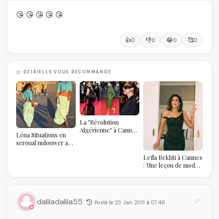
😘 😘 😘 😘 😘
👍
👎
😂
🥰
0
0
0
0
DZIRIELLE VOUS RECOMMANDE
La "Révolution
Algérienne" à Cannes
Léna Situations en
2026 : Au-delà du
seroual mdouwer au
glamour, l'affirmation
Louvre : quand le
souveraine
Leïla Bekhti à Cannes
pantalon des
: Une leçon de mode
Algéroises devient la
vintage,
pièce mode de l'été
d'engagement et de
transmission
daliladalila55
Posté le 25 Jan 2011 à 07:46