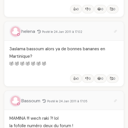
👍
👎
😂
🥰
0
0
0
0
helena
Posté le 24 Jan 2011 à 17:02
3aslama bassoum alors ya de bonnes bananes en
Martinique?
🤣 🤣 🤣 🤣 🤣 🤣 🤣
👍
👎
😂
🥰
0
0
0
0
Bassoum
Posté le 24 Jan 2011 à 17:05
MAMINA !!! wech raki ?! lol
la fofolle numéro deux du forum !