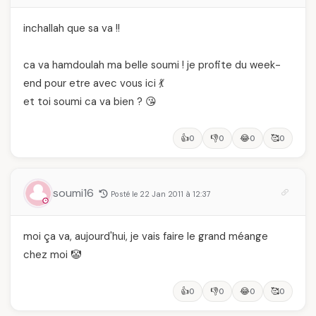
inchallah que sa va !!
ca va hamdoulah ma belle soumi ! je profite du week-
end pour etre avec vous ici 💃
et toi soumi ca va bien ? 😘
👍
👎
😂
🥰
0
0
0
0
soumi16
Posté le 22 Jan 2011 à 12:37
moi ça va, aujourd'hui, je vais faire le grand méange
chez moi 🤡
👍
👎
😂
🥰
0
0
0
0