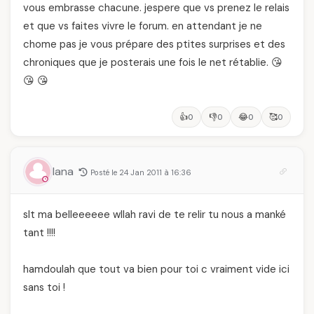
vous embrasse chacune. jespere que vs prenez le relais
et que vs faites vivre le forum. en attendant je ne
chome pas je vous prépare des ptites surprises et des
chroniques que je posterais une fois le net rétablie. 😘
😘 😘
👍
👎
😂
🥰
0
0
0
0
lana
Posté le 24 Jan 2011 à 16:36
slt ma belleeeeee wllah ravi de te relir tu nous a manké
tant !!!!
hamdoulah que tout va bien pour toi c vraiment vide ici
sans toi !