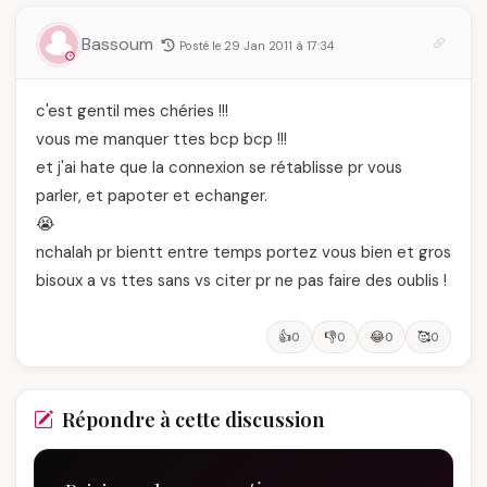
Bassoum
Posté le 29 Jan 2011 à 17:34
c'est gentil mes chéries !!!
vous me manquer ttes bcp bcp !!!
et j'ai hate que la connexion se rétablisse pr vous
parler, et papoter et echanger.
😭
nchalah pr bientt entre temps portez vous bien et gros
bisoux a vs ttes sans vs citer pr ne pas faire des oublis !
👍
👎
😂
🥰
0
0
0
0
Répondre à cette discussion