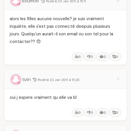
soumi16
Posté le 23 Jan 2011 à 15:11
alors les filles aucune nouvelle? je suis vraiment
inquiète, elle s'est pas connecté deepuis plusieurs
jours. Quelqu'un aurait-il son email ou son tel pour la
contacter?? 😠
👍
👎
😂
🥰
0
0
0
0
tiziri
Posté le 23 Jan 2011 à 15:20
oui j espere vraiment qu elle va b1
👍
👎
😂
🥰
0
0
0
0