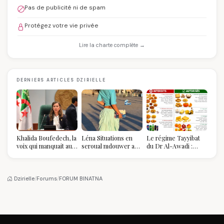
Pas de publicité ni de spam
Protégez votre vie privée
Lire la charte complète →
DERNIERS ARTICLES DZIRIELLE
Khalida Boufedech, la
Léna Situations en
Le régime Tayyibat
voix qui manquait au
seroual mdouwer au
du Dr Al-Awadi :
sommet de l'État
Louvre : quand le
pourquoi il a séduit
algérien
pantalon des
des millions de
Algéroises devient la
femmes algériennes,
pièce mode de l'été
et ce que vous devez
Dzirielle
/
Forums
/
FORUM BINATNA
vraiment savoir