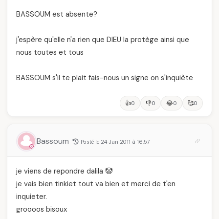
BASSOUM est absente?
j'espère qu'elle n'a rien que DIEU la protège ainsi que
nous toutes et tous
BASSOUM s'il te plait fais-nous un signe on s'inquiète
👍
👎
😂
🥰
0
0
0
0
Bassoum
Posté le 24 Jan 2011 à 16:57
je viens de repondre dalila 🤡
je vais bien tinkiet tout va bien et merci de t'en
inquieter.
groooos bisoux