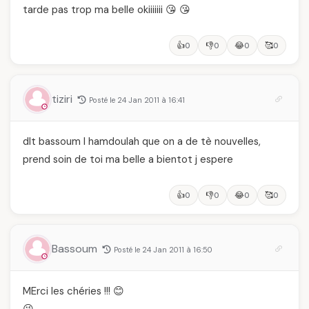
tarde pas trop ma belle okiiiiiii 😘 😘
👍
👎
😂
🥰
0
0
0
0
tiziri
Posté le 24 Jan 2011 à 16:41
dlt bassoum l hamdoulah que on a de tè nouvelles,
prend soin de toi ma belle a bientot j espere
👍
👎
😂
🥰
0
0
0
0
Bassoum
Posté le 24 Jan 2011 à 16:50
MErci les chéries !!! 😊