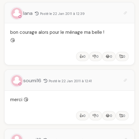
lana
Posté le 22 Jan 2011 à 12:39
bon courage alors pour le ménage ma belle !
😘
👍
👎
😂
🥰
0
0
0
0
soumi16
Posté le 22 Jan 2011 à 12:41
merci 😘
👍
👎
😂
🥰
0
0
0
0