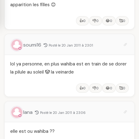
apparition les filles 😊
👍
👎
😂
🥰
0
0
0
0
soumi16
Posté le 20 Jan 2011 à 23:01
lol ya personne, en plus wahiba est en train de se dorer
la pilule au soleil 🤡 la veinarde
👍
👎
😂
🥰
0
0
0
0
lana
Posté le 20 Jan 2011 à 23:06
elle est ou wahiba ??