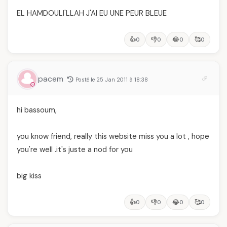
EL HAMDOULI'LLAH J'AI EU UNE PEUR BLEUE
👍
👎
😂
🥰
0
0
0
0
pacem
Posté le 25 Jan 2011 à 18:38
hi bassoum,
you know friend, really this website miss you a lot , hope
you're well .it's juste a nod for you
big kiss
👍
👎
😂
🥰
0
0
0
0