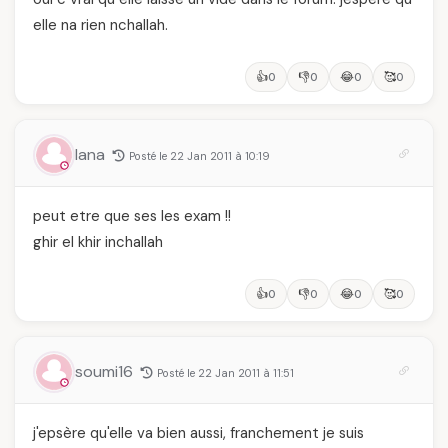
elle na rien nchallah.
👍
👎
😂
🥰
0
0
0
0
lana
Posté le 22 Jan 2011 à 10:19
peut etre que ses les exam !!
ghir el khir inchallah
👍
👎
😂
🥰
0
0
0
0
soumi16
Posté le 22 Jan 2011 à 11:51
j'epsère qu'elle va bien aussi, franchement je suis