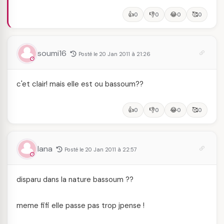
👍
👎
😂
🥰
0
0
0
0
soumi16
Posté le 20 Jan 2011 à 21:26
c'et clair! mais elle est ou bassoum??
👍
👎
😂
🥰
0
0
0
0
lana
Posté le 20 Jan 2011 à 22:57
disparu dans la nature bassoum ??
meme fifi elle passe pas trop jpense !