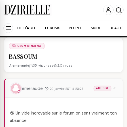
Nous utilisons des cookies pour améliorer votre
expérience et mesurer l'audience.
En savoir plus
Accepter tout
Personnaliser
FIL D'ACTU
FORUMS
PEOPLE
MODE
BEAUTÉ
Forums
/
FORUM BINATNA
/
FORUM BINATNA
BASSOUM
emeraude
35 réponses
2.0k vues
emeraude
20 janvier 2011 à 20:23
AUTEURE
😘 Un vide incroyable sur le forum on sent vraiment ton
absence.