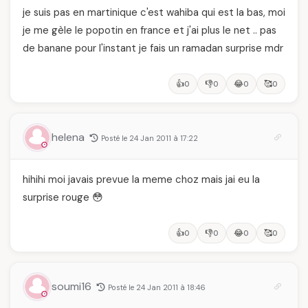
je suis pas en martinique c'est wahiba qui est la bas, moi
je me gèle le popotin en france et j'ai plus le net .. pas
de banane pour l'instant je fais un ramadan surprise mdr
👍
👎
😂
🥰
0
0
0
0
helena
Posté le 24 Jan 2011 à 17:22
hihihi moi javais prevue la meme choz mais jai eu la
surprise rouge 😳
👍
👎
😂
🥰
0
0
0
0
soumi16
Posté le 24 Jan 2011 à 18:46