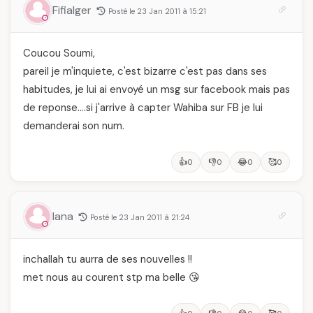
Fifialger
Posté le 23 Jan 2011 à 15:21
Coucou Soumi,
pareil je m'inquiete, c'est bizarre c'est pas dans ses
habitudes, je lui ai envoyé un msg sur facebook mais pas
de reponse….si j'arrive à capter Wahiba sur FB je lui
demanderai son num.
👍
👎
😂
🥰
0
0
0
0
lana
Posté le 23 Jan 2011 à 21:24
inchallah tu aurra de ses nouvelles !!
met nous au courent stp ma belle 😘