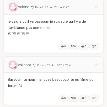
helena
Posté le 27 Jan 2011 à 21:27
je vais la ou il ya bassoum je suis sure qu'il y a de
l'ambiance pas comme ici
👋 👋 👋 👋 👋
👍
👎
😂
🥰
0
0
0
0
zalicant
Posté le 26 Jan 2011 à 23:41
Bassoum tu nous manques beaucoup, tu es l'âme du
forum 😘
👍
👎
😂
🥰
0
0
0
0