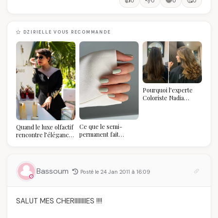
👍
👎
😂
🥰
0
0
0
0
DZIRIELLE VOUS RECOMMANDE
Pourquoi l'experte
Coloriste Nadia
refuse de refaire
votre balayage (et
pourquoi vous allez
Ce que le semi-
Quand le luxe olfactif
l'adorer pour ça)
permanent fait
rencontre l’élégance
réellement à vos
algérienne : une
ongles
célébration de la Fête
des Mères hors du
temps
Bassoum
Posté le 24 Jan 2011 à 16:09
SALUT MES CHERIIIIIIIIES !!!!