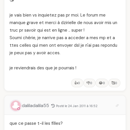
😘
je vais bien vs inquietez pas pr moi. Le forum me
manque grave et merci à dzirielle de nous avoir mis un
truc pr savoir qui est en ligne .. super !
Soumi chérie, je narrive pas a acceder a mes mp et a
ttes celles qui men ont envoyer dsl je n'ai pas repondu
je peux pas y avoir acces.
je reviendrais des que je pourrais !
👍
👎
😂
🥰
0
0
0
0
daliladalila55
Posté le 24 Jan 2011 à 16:52
que ce passe t-il les filles?