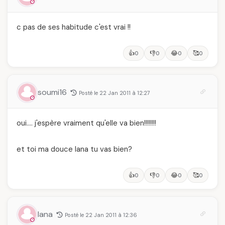
c pas de ses habitude c'est vrai !!
👍
👎
😂
🥰
0
0
0
0
soumi16
Posté le 22 Jan 2011 à 12:27
oui…. j'espère vraiment qu'elle va bien!!!!!!!!
et toi ma douce lana tu vas bien?
👍
👎
😂
🥰
0
0
0
0
lana
Posté le 22 Jan 2011 à 12:36