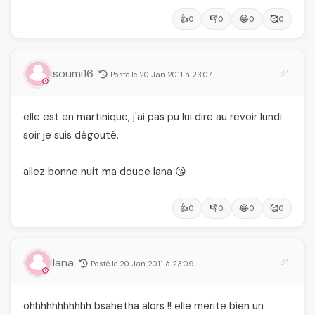
👍
👎
😂
🥰
0
0
0
0
soumi16
Posté le 20 Jan 2011 à 23:07
elle est en martinique, j'ai pas pu lui dire au revoir lundi
soir je suis dégouté.
allez bonne nuit ma douce lana 😘
👍
👎
😂
🥰
0
0
0
0
lana
Posté le 20 Jan 2011 à 23:09
ohhhhhhhhhhh bsahetha alors !! elle merite bien un