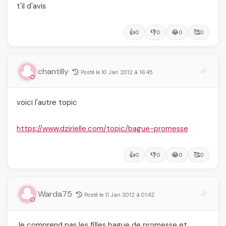
t'il d'avis
👍
👎
😂
🥰
0
0
0
0
chantilly
Posté le 10 Jan 2012 à 16:45
voici l'autre topic
https://www.dzirielle.com/topic/bague-promesse
👍
👎
😂
🥰
0
0
0
0
Warda75
Posté le 11 Jan 2012 à 01:42
Je comprend pas les filles bague de promesse et