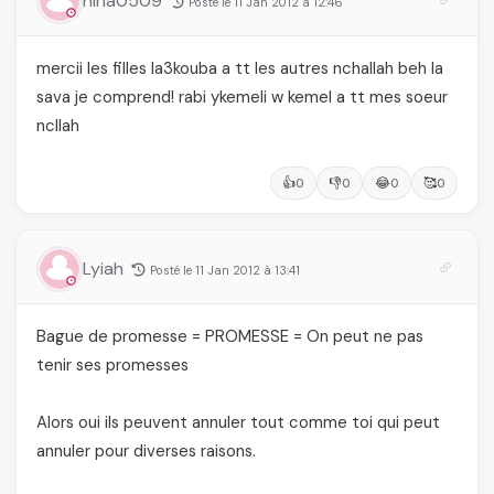
nina0509
Posté le 11 Jan 2012 à 12:46
mercii les filles la3kouba a tt les autres nchallah beh la
sava je comprend! rabi ykemeli w kemel a tt mes soeur
ncllah
👍
👎
😂
🥰
0
0
0
0
Lyiah
Posté le 11 Jan 2012 à 13:41
Bague de promesse = PROMESSE = On peut ne pas
tenir ses promesses
Alors oui ils peuvent annuler tout comme toi qui peut
annuler pour diverses raisons.