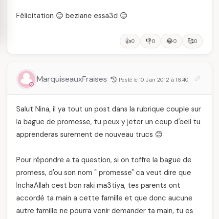
Félicitation 😊 beziane essa3d 😊
👍
👎
😂
🥰
0
0
0
0
MarquiseauxFraises
Posté le 10 Jan 2012 à 16:40
Salut Nina, il ya tout un post dans la rubrique couple sur
la bague de promesse, tu peux y jeter un coup d'oeil tu
apprenderas surement de nouveau trucs 😊
Pour répondre a ta question, si on toffre la bague de
promess, d'ou son nom " promesse" ca veut dire que
InchaAllah cest bon raki ma3tiya, tes parents ont
accordé ta main a cette famille et que donc aucune
autre famille ne pourra venir demander ta main, tu es