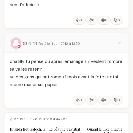
rien d'officielle
👍
👎
😂
🥰
0
0
0
0
tiziri
Posté le 11 Jan 2012 à 13:50
chatilly tu pense qu apres lemariage s il veulent rompre
sa va les retenir
ya des gens qui ont rompu 1 mois avant la fete ul etai
meme marier sur papier
👍
👎
😂
🥰
0
0
0
0
DZIRIELLE VOUS RECOMMANDE
Khalida Boufedech, la
Le régime Tayyibat
Quand le luxe olfactif