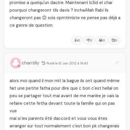
promise a quelqu'un dautre. Maintenant b3id el char
pourquoi changeront tils davis ? inchaAllah Rabi ils
changeront pas 😊 sois opmtimiste ne pense pas déjà a
ce genre de question.
👍
👎
😂
🥰
0
0
0
0
chantilly
Posté le 10 Jan 2012 à 16:43
alors moi quand il mon mit la bague ils ont quand même
fait une petite fatha pour dire que c bon c'est hellal on
peu se partager tout mai avant de me mariée je vais la
refaire cette fetha devant toute la famille qui on pas
vue
mai si les parents été daccord et vous vous êtes
arranger sur tout normalement c'est bon pk changerais