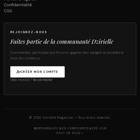
Confidentialité
CGU
REJOIGNEZ-NOUS
Faites partie de la communauté Dzirielle
Commentez, participez aux forums, gagnez des badges et accédez à
tous les contenus.
CRÉER MON COMPTE
Déjà membre ?
Se connecter
© 2026 Dzirielle Magazine — Tous droits réservés.
·
·
MENTIONS LÉGALES
CONFIDENTIALITÉ
CGU
HAUT DE PAGE