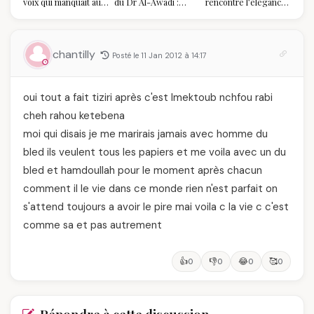
voix qui manquait au
du Dr Al-Awadi :
rencontre l’élégance
sommet de l'État
pourquoi il a séduit
algérienne : une
algérien
des millions de
célébration de la Fête
femmes algériennes,
des Mères hors du
et ce que vous devez
temps
chantilly
Posté le 11 Jan 2012 à 14:17
vraiment savoir
oui tout a fait tiziri après c'est lmektoub nchfou rabi
cheh rahou ketebena
moi qui disais je me marirais jamais avec homme du
bled ils veulent tous les papiers et me voila avec un du
bled et hamdoullah pour le moment après chacun
comment il le vie dans ce monde rien n'est parfait on
s'attend toujours a avoir le pire mai voila c la vie c c'est
comme sa et pas autrement
👍
👎
😂
🥰
0
0
0
0