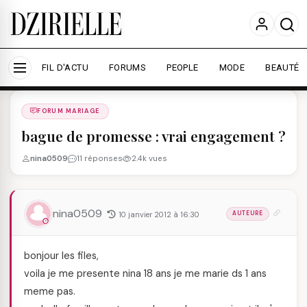
Nous utilisons des cookies pour améliorer votre
expérience et mesurer l'audience.
En savoir plus
Accepter tout
Personnaliser
FIL D'ACTU
FORUMS
PEOPLE
MODE
BEAUTÉ
Forums
/
FORUM MARIAGE
/
FORUM MARIAGE
bague de promesse : vrai engagement ?
nina0509
11 réponses
2.4k vues
nina0509
10 janvier 2012 à 16:30
AUTEURE
bonjour les files,
voila je me presente nina 18 ans je me marie ds 1 ans
meme pas.