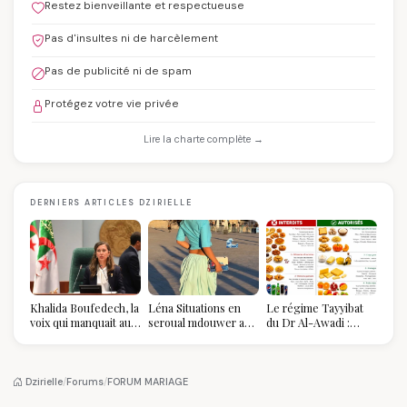
Restez bienveillante et respectueuse
Pas d'insultes ni de harcèlement
Pas de publicité ni de spam
Protégez votre vie privée
Lire la charte complète →
DERNIERS ARTICLES DZIRIELLE
Khalida Boufedech, la
Léna Situations en
Le régime Tayyibat
voix qui manquait au
seroual mdouwer au
du Dr Al-Awadi :
sommet de l'État
Louvre : quand le
pourquoi il a séduit
algérien
pantalon des
des millions de
Algéroises devient la
femmes algériennes,
pièce mode de l'été
et ce que vous devez
Dzirielle
/
Forums
/
FORUM MARIAGE
vraiment savoir