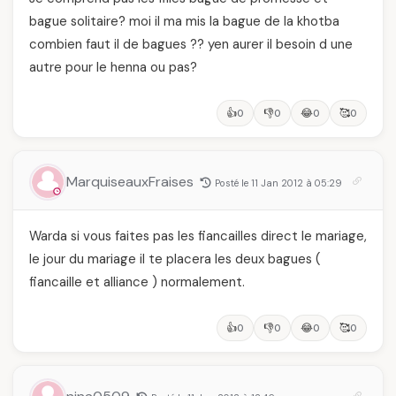
bague solitaire? moi il ma mis la bague de la khotba
combien faut il de bagues ?? yen aurer il besoin d une
autre pour le henna ou pas?
👍
👎
😂
🥰
0
0
0
0
MarquiseauxFraises
Posté le 11 Jan 2012 à 05:29
Warda si vous faites pas les fiancailles direct le mariage,
le jour du mariage il te placera les deux bagues (
fiancaille et alliance ) normalement.
👍
👎
😂
🥰
0
0
0
0