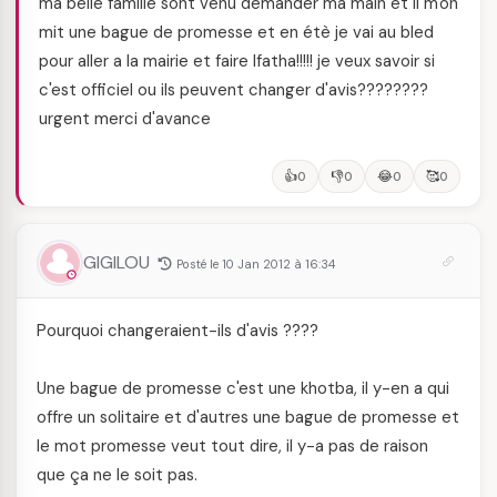
ma belle famille sont venu demander ma main et il m'on
mit une bague de promesse et en étè je vai au bled
pour aller a la mairie et faire lfatha!!!!! je veux savoir si
c'est officiel ou ils peuvent changer d'avis????????
urgent merci d'avance
👍
👎
😂
🥰
0
0
0
0
GIGILOU
Posté le 10 Jan 2012 à 16:34
Pourquoi changeraient-ils d'avis ????
Une bague de promesse c'est une khotba, il y-en a qui
offre un solitaire et d'autres une bague de promesse et
le mot promesse veut tout dire, il y-a pas de raison
que ça ne le soit pas.