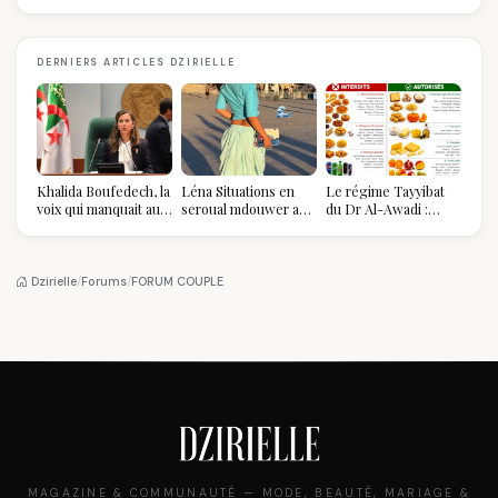
DERNIERS ARTICLES DZIRIELLE
Khalida Boufedech, la
Léna Situations en
Le régime Tayyibat
voix qui manquait au
seroual mdouwer au
du Dr Al-Awadi :
sommet de l'État
Louvre : quand le
pourquoi il a séduit
algérien
pantalon des
des millions de
Algéroises devient la
femmes algériennes,
pièce mode de l'été
et ce que vous devez
Dzirielle
/
Forums
/
FORUM COUPLE
vraiment savoir
MAGAZINE & COMMUNAUTÉ — MODE, BEAUTÉ, MARIAGE &