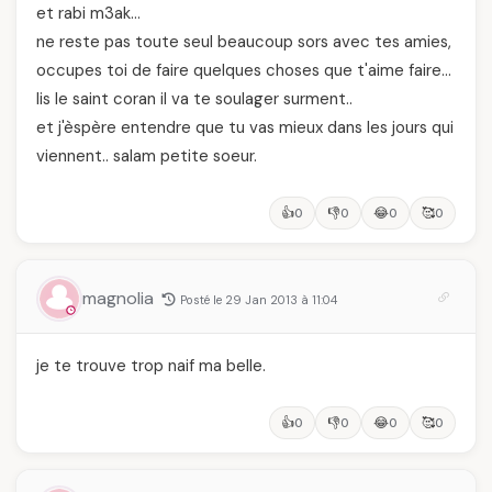
et rabi m3ak…
ne reste pas toute seul beaucoup sors avec tes amies,
occupes toi de faire quelques choses que t'aime faire…
lis le saint coran il va te soulager surment..
et j'èspère entendre que tu vas mieux dans les jours qui
viennent.. salam petite soeur.
👍
👎
😂
🥰
0
0
0
0
magnolia
Posté le 29 Jan 2013 à 11:04
je te trouve trop naif ma belle.
👍
👎
😂
🥰
0
0
0
0