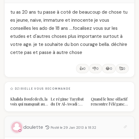
tu as 20 ans tu passe à coté de beaucoup de chose tu
es jeune, naïve, immature et innocente je vous
conseilles les ado de 18 ans ….focalisez vous sur les
etudes et d'autres choses plus importante surtout à
votre age. je te souhaite du bon courage bella. déchire
cette pas et passe à autre chose
👍
👎
😂
🥰
0
0
0
0
DZIRIELLE VOUS RECOMMANDE
Khalida Boufedech, la
Le régime Tayyibat
Quand le luxe olfactif
voix qui manquait au
du Dr Al-Awadi :
rencontre l’élégance
sommet de l'État
pourquoi il a séduit
algérienne : une
algérien
des millions de
célébration de la Fête
femmes algériennes,
des Mères hors du
et ce que vous devez
temps
doulette
Posté le 29 Jan 2013 à 18:32
vraiment savoir