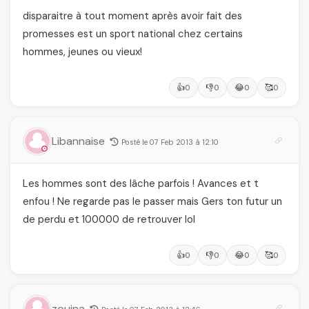
disparaitre à tout moment après avoir fait des
promesses est un sport national chez certains
hommes, jeunes ou vieux!
👍
👎
😂
🥰
0
0
0
0
Libannaise
Posté le 07 Feb 2013 à 12:10
Les hommes sont des lâche parfois ! Avances et t
enfou ! Ne regarde pas le passer mais Gers ton futur un
de perdu et 100000 de retrouver lol
👍
👎
😂
🥰
0
0
0
0
zouina