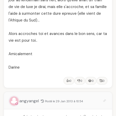
jour au lendemain sans rien, alors qu'elle avait un train
de vie de luxe je dirai, mais elle s'accroche, et sa famille
l'aide à surmonter cette dure epreuve (elle vient de
l'Afrique du Sud)…
Alors accroches toi et avances dans le bon sens, car ta
vie est pour toi..
Amicalement
Darine
👍
👎
😂
🥰
0
0
0
0
angyangel
Posté le 29 Jan 2013 à 10:54