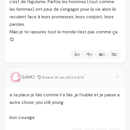
c'est de l'égoisme. Parfois les hommes (tout comme
les femmes) ont peur de s'engager pour la vie alors ils
reculent face à leurs promesses, leurs conjoint, leurs
paroles.
Mais je te rassures tout le monde n'est pas comme ça.
😊
👍
👎
😂
🥰
0
0
0
0
SAMO
Posté le 29 Jan 2013 à 10:57
a ta place je fais comme il a fais ,je l'oublie et je passe a
autre chose, you still young.
bon courage