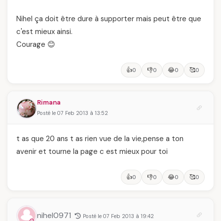
Nihel ça doit être dure à supporter mais peut être que
c'est mieux ainsi.
Courage 😊
👍
👎
😂
🥰
0
0
0
0
Rimana
Posté le 07 Feb 2013 à 13:52
t as que 20 ans t as rien vue de la vie,pense a ton
avenir et tourne la page c est mieux pour toi
👍
👎
😂
🥰
0
0
0
0
nihel0971
Posté le 07 Feb 2013 à 19:42