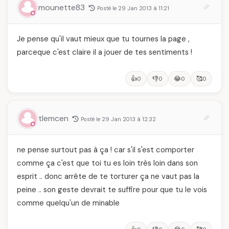
mounette83
Posté le 29 Jan 2013 à 11:21
Je pense qu'il vaut mieux que tu tournes la page ,
parceque c'est claire il a jouer de tes sentiments !
👍
👎
😂
🥰
0
0
0
0
tlemcen
Posté le 29 Jan 2013 à 12:32
ne pense surtout pas à ça ! car s'il s'est comporter
comme ça c'est que toi tu es loin très loin dans son
esprit .. donc arrête de te torturer ça ne vaut pas la
peine .. son geste devrait te suffire pour que tu le vois
comme quelqu'un de minable