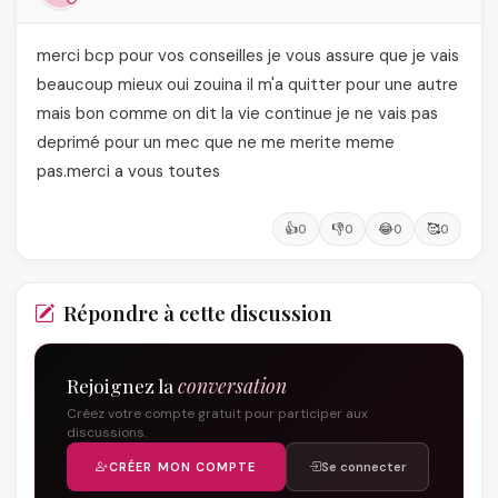
merci bcp pour vos conseilles je vous assure que je vais
beaucoup mieux oui zouina il m'a quitter pour une autre
mais bon comme on dit la vie continue je ne vais pas
deprimé pour un mec que ne me merite meme
pas.merci a vous toutes
👍
👎
😂
🥰
0
0
0
0
Répondre à cette discussion
Rejoignez la
conversation
Créez votre compte gratuit pour participer aux
discussions.
CRÉER MON COMPTE
Se connecter