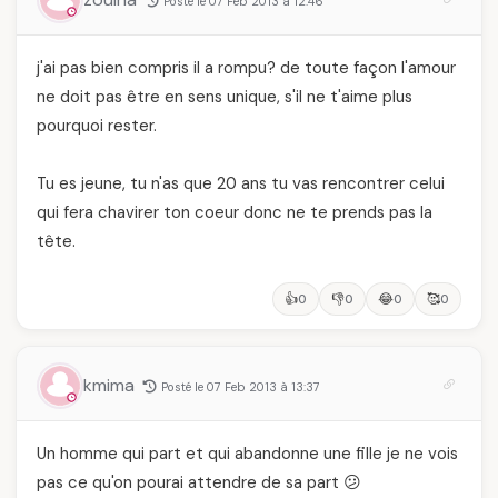
Posté le 07 Feb 2013 à 12:46
j'ai pas bien compris il a rompu? de toute façon l'amour
ne doit pas être en sens unique, s'il ne t'aime plus
pourquoi rester.
Tu es jeune, tu n'as que 20 ans tu vas rencontrer celui
qui fera chavirer ton coeur donc ne te prends pas la
tête.
👍
👎
😂
🥰
0
0
0
0
kmima
Posté le 07 Feb 2013 à 13:37
Un homme qui part et qui abandonne une fille je ne vois
pas ce qu'on pourai attendre de sa part 😕