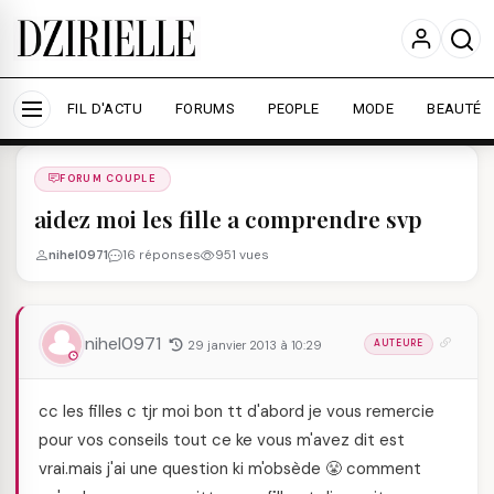
Nous utilisons des cookies pour améliorer votre
expérience et mesurer l'audience.
En savoir plus
Accepter tout
Personnaliser
FIL D'ACTU
FORUMS
PEOPLE
MODE
BEAUTÉ
Forums
/
FORUM COUPLE
/
FORUM COUPLE
aidez moi les fille a comprendre svp
nihel0971
16 réponses
951 vues
nihel0971
29 janvier 2013 à 10:29
AUTEURE
cc les filles c tjr moi bon tt d'abord je vous remercie
pour vos conseils tout ce ke vous m'avez dit est
vrai.mais j'ai une question ki m'obsède 😤 comment