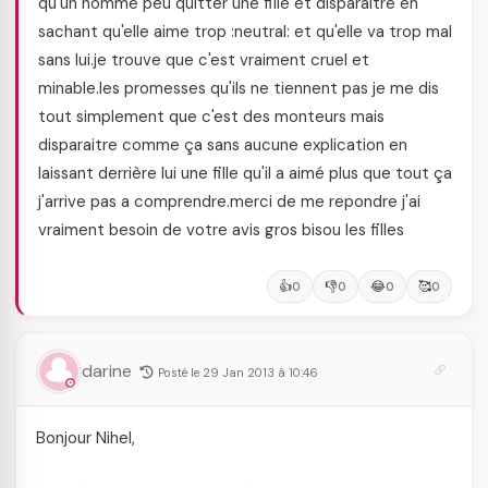
qu'un homme peu quitter une fille et disparaitre en
sachant qu'elle aime trop :neutral: et qu'elle va trop mal
sans lui.je trouve que c'est vraiment cruel et
minable.les promesses qu'ils ne tiennent pas je me dis
tout simplement que c'est des monteurs mais
disparaitre comme ça sans aucune explication en
laissant derrière lui une fille qu'il a aimé plus que tout ça
j'arrive pas a comprendre.merci de me repondre j'ai
vraiment besoin de votre avis gros bisou les filles
👍
👎
😂
🥰
0
0
0
0
darine
Posté le 29 Jan 2013 à 10:46
Bonjour Nihel,