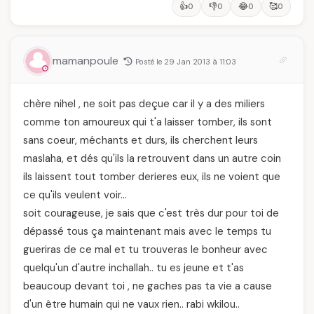
👍
👎
😂
🥰
0
0
0
0
mamanpoule
Posté le 29 Jan 2013 à 11:03
chère nihel , ne soit pas deçue car il y a des miliers
comme ton amoureux qui t'a laisser tomber, ils sont
sans coeur, méchants et durs, ils cherchent leurs
maslaha, et dés qu'ils la retrouvent dans un autre coin
ils laissent tout tomber derieres eux, ils ne voient que
ce qu'ils veulent voir…
soit courageuse, je sais que c'est très dur pour toi de
dépassé tous ça maintenant mais avec le temps tu
gueriras de ce mal et tu trouveras le bonheur avec
quelqu'un d'autre inchallah.. tu es jeune et t'as
beaucoup devant toi , ne gaches pas ta vie a cause
d'un être humain qui ne vaux rien.. rabi wkilou..