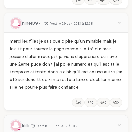
👍
👎
😂
🥰
0
0
0
0
nihel0971
Posté le 29 Jan 2013 à 12:38
merci les filles je sais que c pire qu'un minable mais je
fais tt pour tourner la page meme si c tré dur mais
j'essaie d'aller mieux psk je viens d'apprendre qu'il avé
une 2eme puce don't j'ai po le numero et qu'il est tt le
temps en attente donc c clair qu'il est ac une autre.j'en
été sur donc tt ce ki me reste a faire c d'oublier meme
si je ne pourré plus faire confiance.
👍
👎
😂
🥰
0
0
0
0
lililili
Posté le 29 Jan 2013 à 18:28