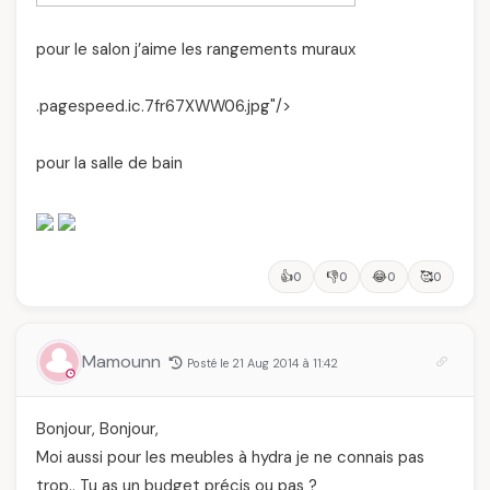
pour le salon j’aime les rangements muraux
.pagespeed.ic.7fr67XWW06.jpg"/>
pour la salle de bain
👍
👎
😂
🥰
0
0
0
0
Mamounn
Posté le 21 Aug 2014 à 11:42
Bonjour, Bonjour,
Moi aussi pour les meubles à hydra je ne connais pas
trop.. Tu as un budget précis ou pas ?