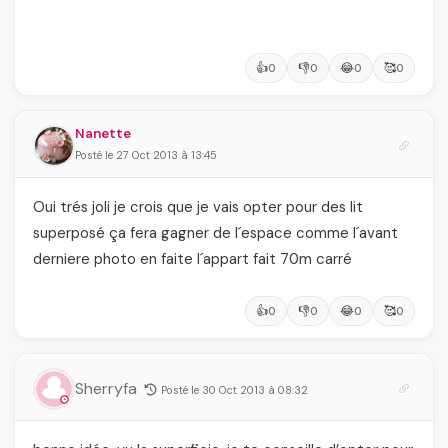
👍
👎
😂
🥰
0
0
0
0
Nanette
Posté le 27 Oct 2013 à 13:45
Oui trés joli je crois que je vais opter pour des lit
superposé ça fera gagner de l´espace comme l´avant
derniere photo en faite l´appart fait 70m carré
👍
👎
😂
🥰
0
0
0
0
Sherryfa
Posté le 30 Oct 2013 à 08:32