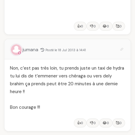
👍
👎
😂
🥰
0
0
0
0
jumana
Posté le 18 Jul 2013 à 14:41
Non, c’est pas très loin, tu prends juste un taxi de hydra
tu lui dis de t’emmener vers chéraga ou vers dely
brahim ça prends peut être 20 minutes à une demie
heure !!
Bon courage !!!
👍
👎
😂
🥰
0
0
0
0