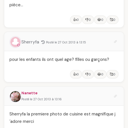
pièce…
👍
👎
😂
🥰
0
0
0
0
Sherryfa
Posté le 27 Oct 2013 à 13:15
pour les enfants ils ont quel age? filles ou garçons?
👍
👎
😂
🥰
0
0
0
0
Nanette
Posté le 27 Oct 2013 à 13:16
Sherryfa la premiere photo de cuisine est magnifique j
´adore merci