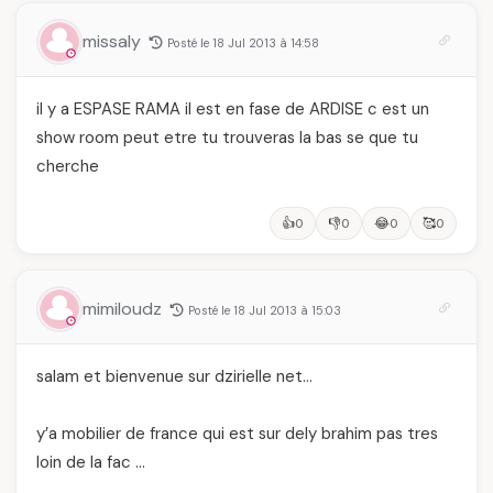
missaly
Posté le 18 Jul 2013 à 14:58
il y a ESPASE RAMA il est en fase de ARDISE c est un
show room peut etre tu trouveras la bas se que tu
cherche
👍
👎
😂
🥰
0
0
0
0
mimiloudz
Posté le 18 Jul 2013 à 15:03
salam et bienvenue sur dzirielle net…
y’a mobilier de france qui est sur dely brahim pas tres
loin de la fac …