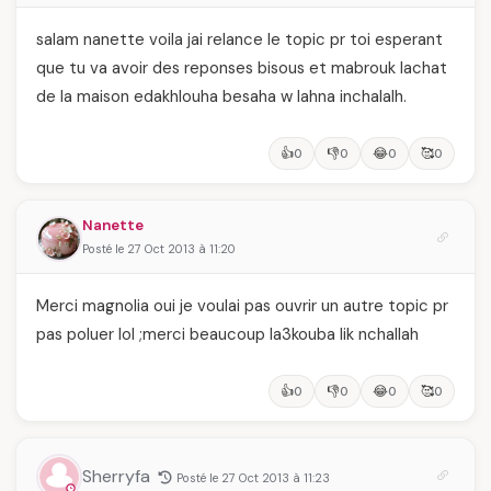
salam nanette voila jai relance le topic pr toi esperant
que tu va avoir des reponses bisous et mabrouk lachat
de la maison edakhlouha besaha w lahna inchalalh.
👍
👎
😂
🥰
0
0
0
0
Nanette
Posté le 27 Oct 2013 à 11:20
Merci magnolia oui je voulai pas ouvrir un autre topic pr
pas poluer lol ;merci beaucoup la3kouba lik nchallah
👍
👎
😂
🥰
0
0
0
0
Sherryfa
Posté le 27 Oct 2013 à 11:23