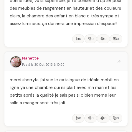
bonne idée, vu la superficie, je te conseille d’opter pour
des meubles de rangement en hauteur et des couleurs
clairs, la chambre des enfant en blanc c très sympa et
assez lumineux, ça donnera une impression d’espace!!
👍
👎
😂
🥰
0
0
0
0
Nanette
Posté le 30 Oct 2013 à 10:55
merci sherryfa j´ai vue le catalogue de idéale mobili en
ligne ya une chambre qui ns plait avec mn mari et les
petits aprés la qualité je sais pas si c bien meme leur
salle a manger sont trés joli
👍
👎
😂
🥰
0
0
0
0