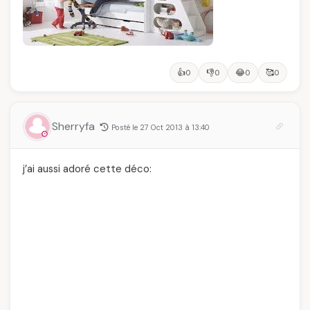
👍
👎
😂
🥰
0
0
0
0
Sherryfa
Posté le 27 Oct 2013 à 13:40
j’ai aussi adoré cette déco: