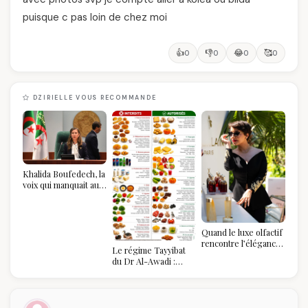
puisque c pas loin de chez moi
👍
👎
😂
🥰
0
0
0
0
DZIRIELLE VOUS RECOMMANDE
Khalida Boufedech, la
voix qui manquait au
sommet de l'État
algérien
Quand le luxe olfactif
rencontre l’élégance
Le régime Tayyibat
algérienne : une
du Dr Al-Awadi :
célébration de la Fête
pourquoi il a séduit
des Mères hors du
des millions de
temps
femmes algériennes,
et ce que vous devez