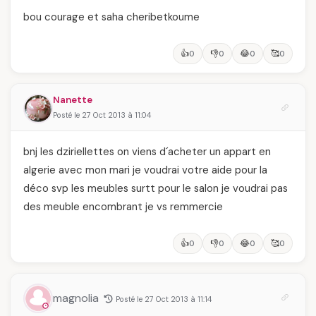
bou courage et saha cheribetkoume
👍
👎
😂
🥰
0
0
0
0
Nanette
Posté le 27 Oct 2013 à 11:04
bnj les dziriellettes on viens d´acheter un appart en
algerie avec mon mari je voudrai votre aide pour la
déco svp les meubles surtt pour le salon je voudrai pas
des meuble encombrant je vs remmercie
👍
👎
😂
🥰
0
0
0
0
magnolia
Posté le 27 Oct 2013 à 11:14