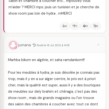
Salon et chambre a coucher etc… rnpouvez vous
m’aider ? MERCI rnps: jsuis un tunisien et je cherche de
show room pas loin de hydra . rnMERCI
👍
👎
😂
🥰
0
0
0
0
jumana
Posté le 18 Jul 2013 à 14:18
Marhba bikom en algérie, et saha ramdankom!!!
Pour les meubles à hydra, je suis désolée je connais pas
trop, mais il y en a sur alger centre, le prix est à priori
cher, mais la qualité est super, aussi il y a des boutiques
de meubles sur dely brahim et chéraga, c’est pas des
show room , mais de grands magasins ou l’on trouve
des salon des chambres à coucher avec tout ce dont