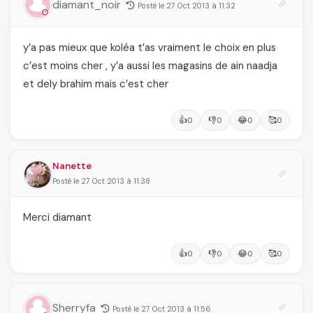
diamant_noir
Posté le 27 Oct 2013 à 11:32
vraiment savoir
y’a pas mieux que koléa t’as vraiment le choix en plus
c’est moins cher , y’a aussi les magasins de ain naadja
et dely brahim mais c’est cher
👍
👎
😂
🥰
0
0
0
0
Nanette
Posté le 27 Oct 2013 à 11:38
Merci diamant
👍
👎
😂
🥰
0
0
0
0
Sherryfa
Posté le 27 Oct 2013 à 11:56