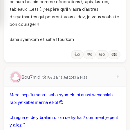
on aura besoin comme décorations (tapis, lustres,
tableaux……ets ), j’espère qu’il y aura d’autres
dziryatnautes qui pourront vous aidez, je vous souhaite
bon courage!!!!!
Saha syamkom et saha ftourkom
👍
👎
😂
🥰
0
0
0
0
Bou7mid
Posté le 18 Jul 2013 à 14:28
Merci bcp Jumana.. saha syamek toi aussi wenchalah
rabi yetkabel menna elkol 😊
chregua et dely brahim c loin de hydra ? comment je peut
y allez ?