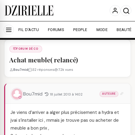
Nous utilisons des cookies pour améliorer votre
expérience et mesurer l'audience.
En savoir plus
Accepter tout
Personnaliser
FIL D'ACTU
FORUMS
PEOPLE
MODE
BEAUTÉ
Forums
/
FORUM DéCO
/
FORUM DÉCO
Achat meuble( relancé)
Bou7mid
32 réponses
7.2k vues
Bou7mid
18 juillet 2013 à 14:02
AUTEURE
Je viens d’arriver a alger plus précisement a hydra et
jvai s’installer ici , rnmais je trouve pas ou acheter de
meuble a bon prix ,