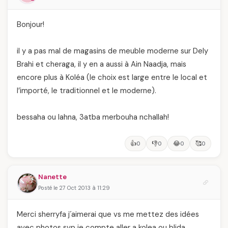
Bonjour!
il y a pas mal de magasins de meuble moderne sur Dely
Brahi et cheraga, il y en a aussi à Ain Naadja, mais
encore plus à Koléa (le choix est large entre le local et
l’importé, le traditionnel et le moderne).
bessaha ou lahna, 3atba merbouha nchallah!
👍
👎
😂
🥰
0
0
0
0
Nanette
Posté le 27 Oct 2013 à 11:29
Merci sherryfa j´aimerai que vs me mettez des idées
avec photos svp je compte aller a kolea ou blida