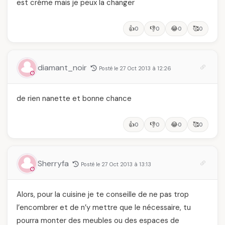
est créme mais je peux la changer
👍
👎
😂
🥰
0
0
0
0
diamant_noir
Posté le 27 Oct 2013 à 12:26
de rien nanette et bonne chance
👍
👎
😂
🥰
0
0
0
0
Sherryfa
Posté le 27 Oct 2013 à 13:13
Alors, pour la cuisine je te conseille de ne pas trop
l’encombrer et de n’y mettre que le nécessaire, tu
pourra monter des meubles ou des espaces de