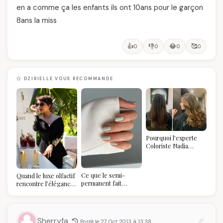
en a comme ça les enfants ils ont 10ans pour le garçon
8ans la miss
👍
👎
😂
🥰
0
0
0
0
DZIRIELLE VOUS RECOMMANDE
Pourquoi l'experte
Coloriste Nadia
refuse de refaire
votre balayage (et
pourquoi vous allez
Ce que le semi-
Quand le luxe olfactif
l'adorer pour ça)
permanent fait
rencontre l’élégance
réellement à vos
algérienne : une
ongles
célébration de la Fête
des Mères hors du
temps
Sherryfa
Posté le 27 Oct 2013 à 13:38