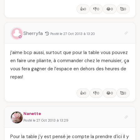
👍
👎
😂
🥰
0
0
0
0
Sherryfa
Posté le 27 Oct 2013 à 13:20
j’aime bcp aussi, surtout que pour la table vous pouvez
en faire une pliante, à commander chez le menuisier, ça
vous fera gagner de l’espace en dehors des heures de
repas!
👍
👎
😂
🥰
0
0
0
0
Nanette
Posté le 27 Oct 2013 à 13:29
Pour la table j´y est pensé je compte la prendre d´ici il y