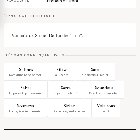
POPULARITÉ
Prénom courant
ÉTYMOLOGIE ET HISTOIRE
Variante de Sirine. De l'arabe "sirin".
PRÉNOMS COMMENÇANT PAR S
Sofines
Sifaw
Sana
Nom d'une reine berbèr…
La lumière…
La splendeur, l'éclat…
Sabri
Sarra
Soundous
Le patient, persévéran…
La joie, la félicité…
Soie fine du paradis…
Soumeya
Sirine
Voir tous
Haute, élevée, premièr…
Douce voix, mélodieuse…
en S