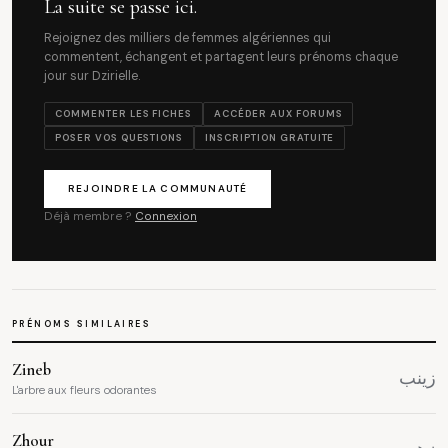
La suite se passe ici.
Rejoignez des milliers de femmes algériennes qui
commentent, échangent et partagent leurs prénoms chaque
jour sur Dzirielle.
COMMENTER LES FICHES
ACCÉDER AUX FORUMS
POSER VOS QUESTIONS
INSCRIPTION GRATUITE
REJOINDRE LA COMMUNAUTÉ
Déjà membre ?
Connexion
PRÉNOMS SIMILAIRES
Zineb
زينب
L'arbre aux fleurs odorantes
Zhour