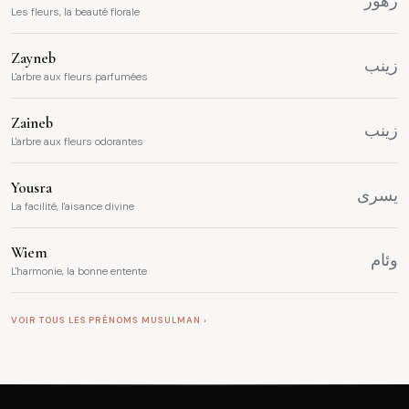
زهور
Les fleurs, la beauté florale
Zayneb
زينب
L'arbre aux fleurs parfumées
Zaineb
زينب
L'arbre aux fleurs odorantes
Yousra
يسرى
La facilité, l'aisance divine
Wiem
وئام
L'harmonie, la bonne entente
VOIR TOUS LES PRÉNOMS MUSULMAN ›