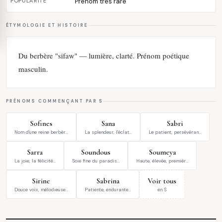
POPULARITÉ
Prénom très rare
ÉTYMOLOGIE ET HISTOIRE
Du berbère "sifaw" — lumière, clarté. Prénom poétique
masculin.
PRÉNOMS COMMENÇANT PAR S
Sofines
Sana
Sabri
Nom d'une reine berbèr…
La splendeur, l'éclat…
Le patient, persévéran…
Sarra
Soundous
Soumeya
La joie, la félicité…
Soie fine du paradis…
Haute, élevée, premièr…
Sirine
Sabrina
Voir tous
Douce voix, mélodieuse…
Patiente, endurante…
en S