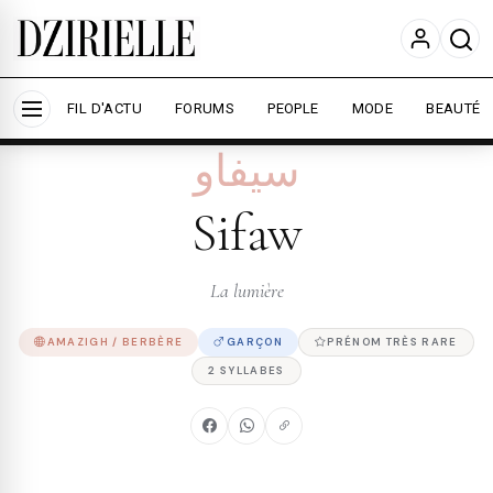
Nous utilisons des cookies pour améliorer votre
expérience et mesurer l'audience.
En savoir plus
Accepter tout
Personnaliser
FIL D'ACTU
FORUMS
PEOPLE
MODE
BEAUTÉ
سيفاو
Sifaw
La lumière
AMAZIGH / BERBÈRE
GARÇON
PRÉNOM TRÈS RARE
2 SYLLABES