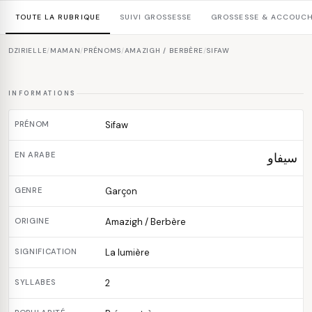
TOUTE LA RUBRIQUE
SUIVI GROSSESSE
GROSSESSE & ACCOUC
DZIRIELLE
/
MAMAN
/
PRÉNOMS
/
AMAZIGH / BERBÈRE
/
SIFAW
INFORMATIONS
PRÉNOM
Sifaw
EN ARABE
سيفاو
GENRE
Garçon
ORIGINE
Amazigh / Berbère
SIGNIFICATION
La lumière
SYLLABES
2