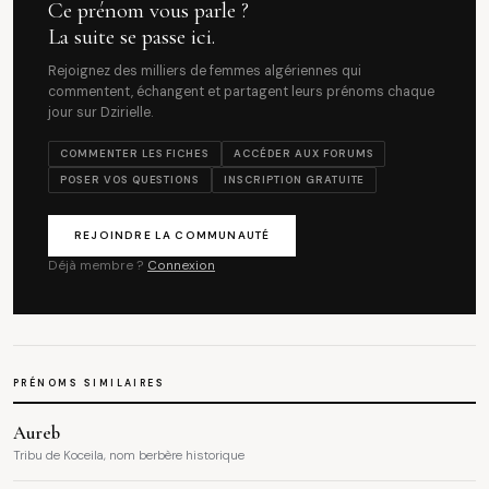
Ce prénom vous parle ?
La suite se passe ici.
Rejoignez des milliers de femmes algériennes qui
commentent, échangent et partagent leurs prénoms chaque
jour sur Dzirielle.
COMMENTER LES FICHES
ACCÉDER AUX FORUMS
POSER VOS QUESTIONS
INSCRIPTION GRATUITE
REJOINDRE LA COMMUNAUTÉ
Déjà membre ?
Connexion
PRÉNOMS SIMILAIRES
Aureb
Tribu de Koceila, nom berbère historique