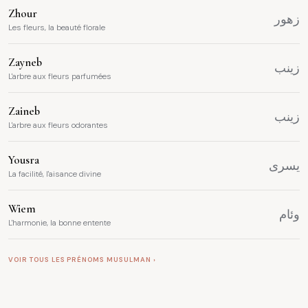
Zhour
زهور
Les fleurs, la beauté florale
Zayneb
زينب
L'arbre aux fleurs parfumées
Zaineb
زينب
L'arbre aux fleurs odorantes
Yousra
يسرى
La facilité, l'aisance divine
Wiem
وئام
L'harmonie, la bonne entente
VOIR TOUS LES PRÉNOMS MUSULMAN ›