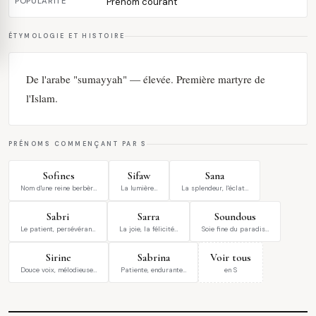
POPULARITÉ
Prénom courant
ÉTYMOLOGIE ET HISTOIRE
De l'arabe "sumayyah" — élevée. Première martyre de
l'Islam.
PRÉNOMS COMMENÇANT PAR S
Sofines
Sifaw
Sana
Nom d'une reine berbèr…
La lumière…
La splendeur, l'éclat…
Sabri
Sarra
Soundous
Le patient, persévéran…
La joie, la félicité…
Soie fine du paradis…
Sirine
Sabrina
Voir tous
Douce voix, mélodieuse…
Patiente, endurante…
en S