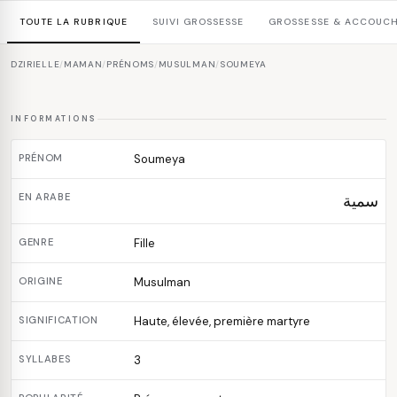
TOUTE LA RUBRIQUE
SUIVI GROSSESSE
GROSSESSE & ACCOUC
DZIRIELLE
/
MAMAN
/
PRÉNOMS
/
MUSULMAN
/
SOUMEYA
INFORMATIONS
PRÉNOM
Soumeya
EN ARABE
سمية
GENRE
Fille
ORIGINE
Musulman
SIGNIFICATION
Haute, élevée, première martyre
SYLLABES
3