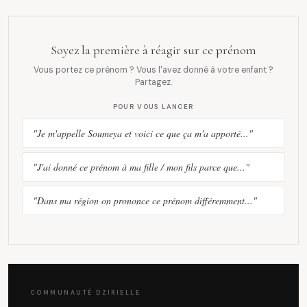
Soyez la première à réagir sur ce prénom
Vous portez ce prénom ? Vous l'avez donné à votre enfant ?
Partagez.
POUR VOUS LANCER
"Je m'appelle Soumeya et voici ce que ça m'a apporté..."
"J'ai donné ce prénom à ma fille / mon fils parce que..."
"Dans ma région on prononce ce prénom différemment..."
COMMUNAUTÉ DZIRIELLE