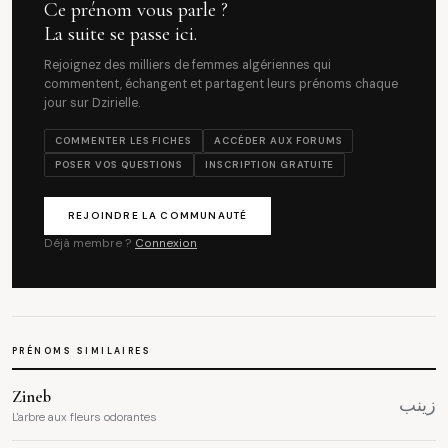
Ce prénom vous parle ?
La suite se passe ici.
Rejoignez des milliers de femmes algériennes qui
commentent, échangent et partagent leurs prénoms chaque
jour sur Dzirielle.
COMMENTER LES FICHES
ACCÉDER AUX FORUMS
POSER VOS QUESTIONS
INSCRIPTION GRATUITE
REJOINDRE LA COMMUNAUTÉ
Déjà membre ?
Connexion
PRÉNOMS SIMILAIRES
Zineb
زينب
L'arbre aux fleurs odorantes