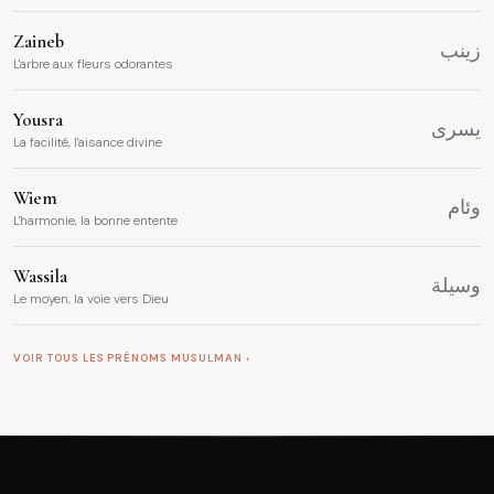
Zaineb
زينب
L'arbre aux fleurs odorantes
Yousra
يسرى
La facilité, l'aisance divine
Wiem
وئام
L'harmonie, la bonne entente
Wassila
وسيلة
Le moyen, la voie vers Dieu
VOIR TOUS LES PRÉNOMS MUSULMAN ›