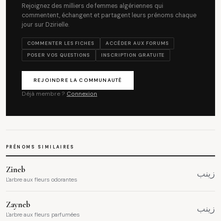
Rejoignez des milliers de femmes algériennes qui
commentent, échangent et partagent leurs prénoms chaque
jour sur Dzirielle.
COMMENTER LES FICHES
ACCÉDER AUX FORUMS
POSER VOS QUESTIONS
INSCRIPTION GRATUITE
REJOINDRE LA COMMUNAUTÉ
Déjà membre ?
Connexion
PRÉNOMS SIMILAIRES
Zineb
زينب
L'arbre aux fleurs odorantes
Zayneb
زينب
L'arbre aux fleurs parfumées