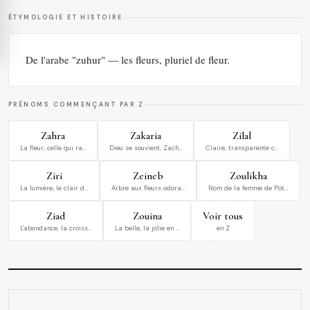
ÉTYMOLOGIE ET HISTOIRE
De l'arabe "zuhur" — les fleurs, pluriel de fleur.
PRÉNOMS COMMENÇANT PAR Z
Zahra
Zakaria
Zilal
La fleur, celle qui ra…
Dieu se souvient, Zach…
Claire, transparente c…
Ziri
Zeineb
Zoulikha
La lumière, le clair d…
Arbre aux fleurs odora…
Nom de la femme de Pot…
Ziad
Zouina
Voir tous
L'abondance, la croiss…
La belle, la jolie en …
en Z