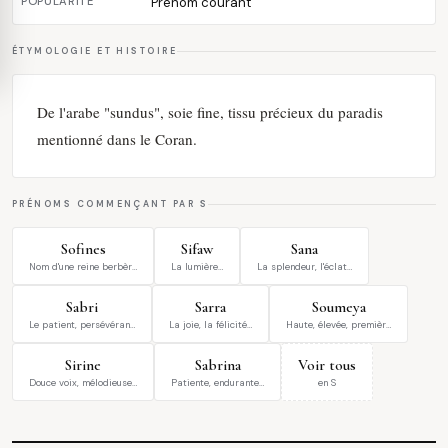
POPULARITÉ
Prénom courant
ÉTYMOLOGIE ET HISTOIRE
De l'arabe "sundus", soie fine, tissu précieux du paradis
mentionné dans le Coran.
PRÉNOMS COMMENÇANT PAR S
Sofines
Sifaw
Sana
Nom d'une reine berbèr…
La lumière…
La splendeur, l'éclat…
Sabri
Sarra
Soumeya
Le patient, persévéran…
La joie, la félicité…
Haute, élevée, premièr…
Sirine
Sabrina
Voir tous
Douce voix, mélodieuse…
Patiente, endurante…
en S