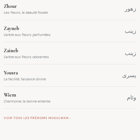
Zhour
زهور
Les fleurs, la beauté florale
Zayneb
زينب
L'arbre aux fleurs parfumées
Zaineb
زينب
L'arbre aux fleurs odorantes
Yousra
يسرى
La facilité, l'aisance divine
Wiem
وئام
L'harmonie, la bonne entente
VOIR TOUS LES PRÉNOMS MUSULMAN ›