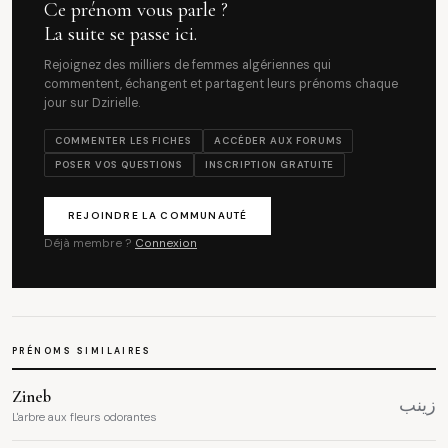
Ce prénom vous parle ?
La suite se passe ici.
Rejoignez des milliers de femmes algériennes qui
commentent, échangent et partagent leurs prénoms chaque
jour sur Dzirielle.
COMMENTER LES FICHES
ACCÉDER AUX FORUMS
POSER VOS QUESTIONS
INSCRIPTION GRATUITE
REJOINDRE LA COMMUNAUTÉ
Déjà membre ?
Connexion
PRÉNOMS SIMILAIRES
Zineb
زينب
L'arbre aux fleurs odorantes