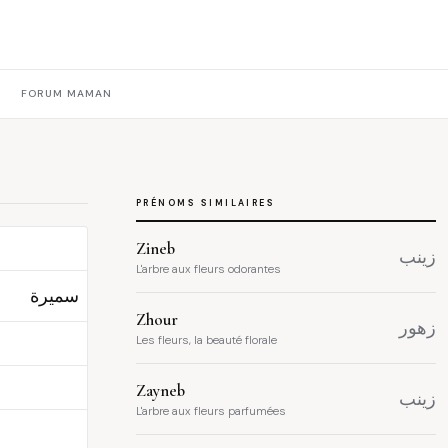
FORUM MAMAN
PRÉNOMS SIMILAIRES
Zineb
زينب
L'arbre aux fleurs odorantes
سميرة
Zhour
زهور
Les fleurs, la beauté florale
Zayneb
زينب
L'arbre aux fleurs parfumées