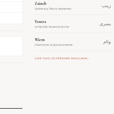
Zaineb
زينب
L'arbre aux fleurs odorantes
Yousra
يسرى
La facilité, l'aisance divine
Wiem
وئام
L'harmonie, la bonne entente
VOIR TOUS LES PRÉNOMS MUSULMAN ›