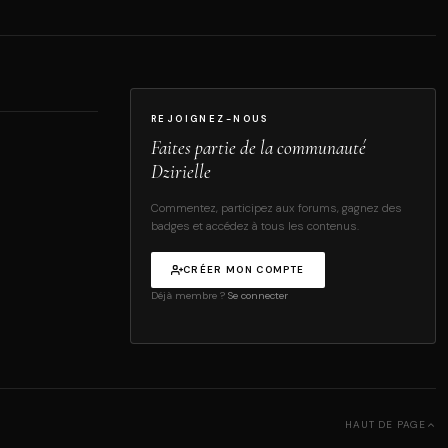
REJOIGNEZ-NOUS
Faites partie de la communauté
Dzirielle
Commentez, participez aux forums, gagnez des
badges et accédez à tous les contenus.
CRÉER MON COMPTE
Déjà membre ?
Se connecter
HAUT DE PAGE