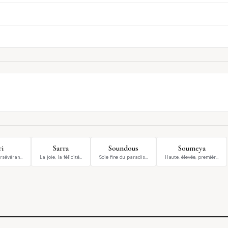
ri
Sarra
Soundous
Soumeya
ersévéran…
La joie, la félicité…
Soie fine du paradis…
Haute, élevée, premièr…