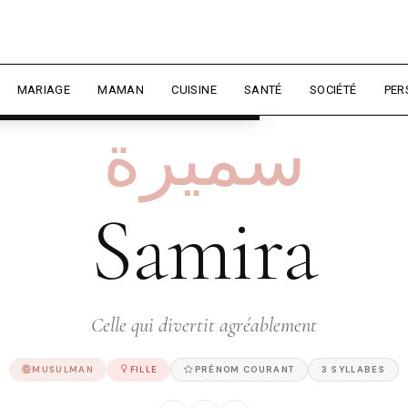
rience et mesurer l'audience.
En
liser
MARIAGE
MAMAN
CUISINE
SANTÉ
SOCIÉTÉ
PER
سميرة
Samira
Celle qui divertit agréablement
MUSULMAN
FILLE
PRÉNOM COURANT
3 SYLLABES