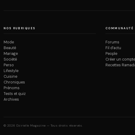
NOS RUBRIQUES
COMMUNAUTÉ
Mode
Forums
Beauté
Fil d’actu
Mariage
People
Société
Créer un compt
Perso
Recettes Ramad
Lifestyle
Cuisine
Chroniques
Prénoms
Tests et quiz
Archives
© 2026 Dzirielle Magazine — Tous droits réservés.