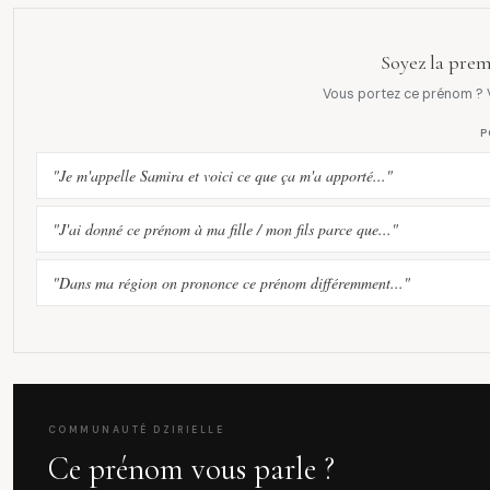
Soyez la prem
Vous portez ce prénom ? V
P
"Je m'appelle Samira et voici ce que ça m'a apporté..."
"J'ai donné ce prénom à ma fille / mon fils parce que..."
"Dans ma région on prononce ce prénom différemment..."
COMMUNAUTÉ DZIRIELLE
Ce prénom vous parle ?