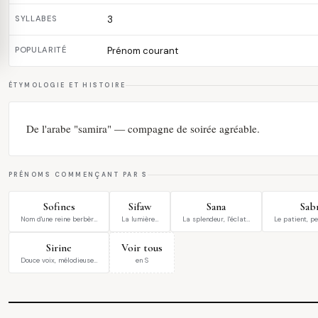
SYLLABES
3
POPULARITÉ
Prénom courant
ÉTYMOLOGIE ET HISTOIRE
De l'arabe "samira" — compagne de soirée agréable.
PRÉNOMS COMMENÇANT PAR S
Sofines
Sifaw
Sana
Sab
Nom d'une reine berbèr…
La lumière…
La splendeur, l'éclat…
Le patient, p
Sirine
Voir tous
Douce voix, mélodieuse…
en S