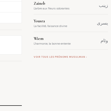
Zaineb
زينب
L'arbre aux fleurs odorantes
Yousra
يسرى
La facilité, l'aisance divine
Wiem
وئام
L'harmonie, la bonne entente
VOIR TOUS LES PRÉNOMS MUSULMAN ›