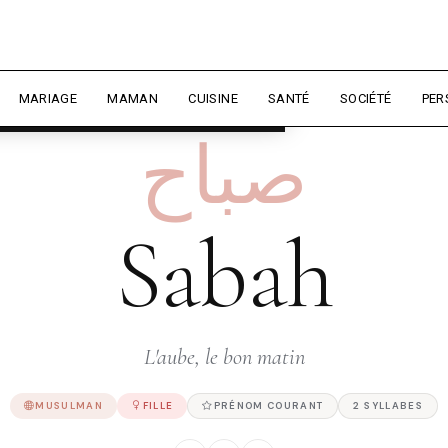
rience et mesurer l'audience.
En
liser
MARIAGE
MAMAN
CUISINE
SANTÉ
SOCIÉTÉ
PER
صباح
Sabah
L'aube, le bon matin
MUSULMAN
FILLE
PRÉNOM COURANT
2 SYLLABES