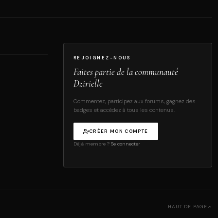
REJOIGNEZ-NOUS
Faites partie de la communauté
Dzirielle
Commentez, participez aux forums, gagnez des
badges et accédez à tous les contenus.
CRÉER MON COMPTE
Déjà membre ?
Se connecter
HAUT DE PAGE