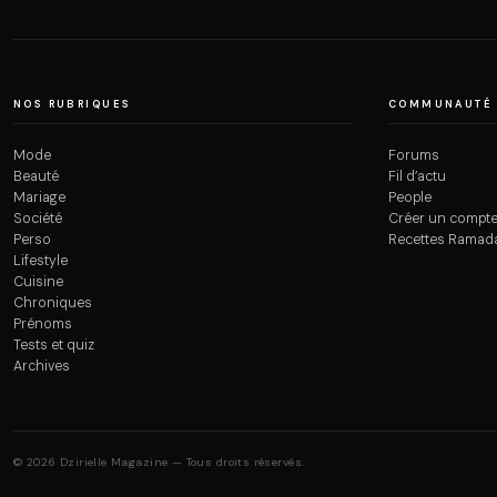
NOS RUBRIQUES
COMMUNAUTÉ
Mode
Forums
Beauté
Fil d’actu
Mariage
People
Société
Créer un compt
Perso
Recettes Ramad
Lifestyle
Cuisine
Chroniques
Prénoms
Tests et quiz
Archives
© 2026 Dzirielle Magazine — Tous droits réservés.