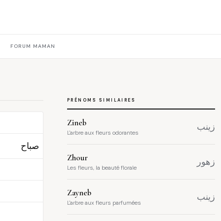
FORUM MAMAN
PRÉNOMS SIMILAIRES
Zineb
زينب
L'arbre aux fleurs odorantes
صباح
Zhour
زهور
Les fleurs, la beauté florale
Zayneb
زينب
L'arbre aux fleurs parfumées