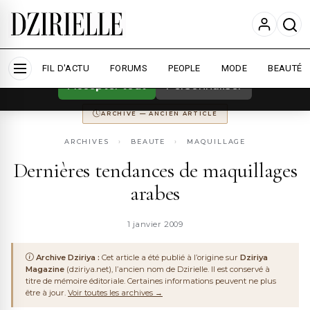
Nous utilisons des cookies pour améliorer
votre expérience et mesurer l'audience.
En
savoir plus
ARCHIVE
DZIRIYA MAGAZINE
ANCIENNEMENT
DZIRIYA.NET
FIL D'ACTU
CONSERVÉ POUR LA MÉMOIRE DU WEB ALGÉRIEN
FORUMS
PEOPLE
MODE
BEAUTÉ
Accepter tout
Personnaliser
ARCHIVE — ANCIEN ARTICLE
ARCHIVES
›
BEAUTE
›
MAQUILLAGE
Dernières tendances de maquillages
arabes
1 janvier 2009
Archive Dziriya :
Cet article a été publié à l’origine sur
Dziriya
Magazine
(dziriya.net), l’ancien nom de Dzirielle. Il est conservé à
titre de mémoire éditoriale. Certaines informations peuvent ne plus
être à jour.
Voir toutes les archives →