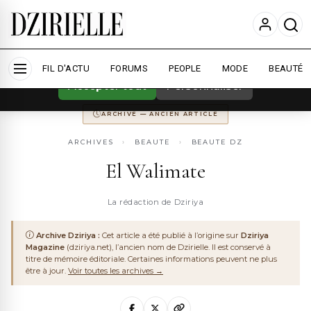
Nous utilisons des cookies pour améliorer
votre expérience et mesurer l'audience.
En
savoir plus
ARCHIVE
DZIRIYA MAGAZINE
ANCIENNEMENT
DZIRIYA.NET
FIL D'ACTU
CONSERVÉ POUR LA MÉMOIRE DU WEB ALGÉRIEN
FORUMS
PEOPLE
MODE
BEAUTÉ
Accepter tout
Personnaliser
ARCHIVE — ANCIEN ARTICLE
ARCHIVES
›
BEAUTE
›
BEAUTE DZ
El Walimate
La rédaction de Dziriya
Archive Dziriya :
Cet article a été publié à l’origine sur
Dziriya
Magazine
(dziriya.net), l’ancien nom de Dzirielle. Il est conservé à
titre de mémoire éditoriale. Certaines informations peuvent ne plus
être à jour.
Voir toutes les archives →