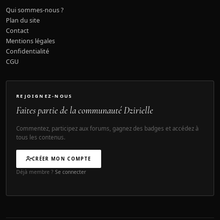
Qui sommes-nous ?
Plan du site
Contact
Mentions légales
Confidentialité
CGU
REJOIGNEZ-NOUS
Faites partie de la communauté Dzirielle
Commentez, participez aux forums, gagnez des badges et accédez à
tous les contenus.
CRÉER MON COMPTE
Déjà membre ?
Se connecter