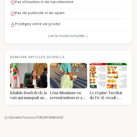
Pas d'insultes ni de harcèlement
Pas de publicité ni de spam
Protégez votre vie privée
Lire la charte complète →
DERNIERS ARTICLES DZIRIELLE
Khalida Boufedech, la
Léna Situations en
Le régime Tayyibat
voix qui manquait au
seroual mdouwer au
du Dr Al-Awadi :
sommet de l'État
Louvre : quand le
pourquoi il a séduit
algérien
pantalon des
des millions de
Algéroises devient la
femmes algériennes,
pièce mode de l'été
et ce que vous devez
Dzirielle
/
Forums
/
FORUM MARIAGE
vraiment savoir