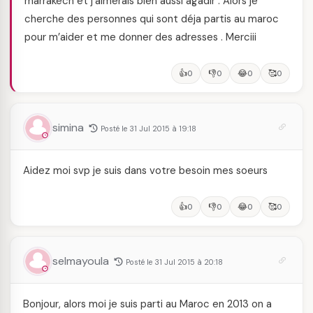
marrakech et j’aimerais bien aussi agadir . Alors je
cherche des personnes qui sont déja partis au maroc
pour m’aider et me donner des adresses . Merciii
👍
👎
😂
🥰
0
0
0
0
simina
Posté le 31 Jul 2015 à 19:18
Aidez moi svp je suis dans votre besoin mes soeurs
👍
👎
😂
🥰
0
0
0
0
selmayoula
Posté le 31 Jul 2015 à 20:18
Bonjour, alors moi je suis parti au Maroc en 2013 on a