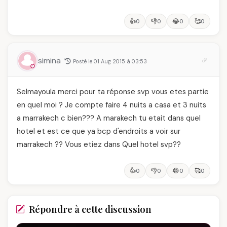
👍
👎
😂
🥰
0
0
0
0
simina
Posté le 01 Aug 2015 à 03:53
Selmayoula merci pour ta réponse svp vous etes partie
en quel moi ? Je compte faire 4 nuits a casa et 3 nuits
a marrakech c bien??? A marakech tu etait dans quel
hotel et est ce que ya bcp d'endroits a voir sur
marrakech ?? Vous etiez dans Quel hotel svp??
👍
👎
😂
🥰
0
0
0
0
Répondre à cette discussion