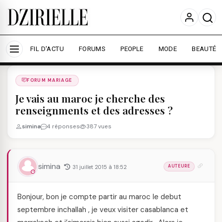
Nous utilisons des cookies pour améliorer votre
expérience et mesurer l'audience.
En savoir plus
Accepter tout
Personnaliser
FIL D'ACTU
FORUMS
PEOPLE
MODE
BEAUTÉ
Forums
/
FORUM MARIAGE
/
FORUM MARIAGE
Je vais au maroc je cherche des
renseignments et des adresses ?
simina
4 réponses
387 vues
simina
31 juillet 2015 à 18:52
AUTEURE
Bonjour, bon je compte partir au maroc le debut
septembre inchallah , je veux visiter casablanca et