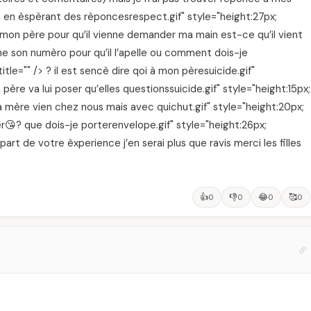
n en èspèrant des rèponcesrespect.gif" style="height:27px;
 à mon père pour qu’il vienne demander ma main est-ce qu’il vient
nne son numèro pour qu’il l’apelle ou comment dois-je
title="" /> ? il est sencè dire qoi à mon pèresuicide.gif"
 père va lui poser qu’elles questionssuicide.gif" style="height:15px;
sa mère vien chez nous mais avec quichut.gif" style="height:20px;
r😘? que dois-je porterenvelope.gif" style="height:26px;
part de votre èxperience j’en serai plus que ravis merci les filles
👍
👎
😂
🥰
0
0
0
0