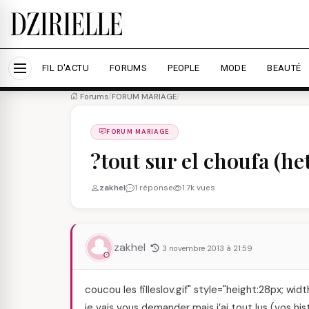
Nous utilisons des cookies pour améliorer votre expé
savoir plus
Accepter tout
Personna
FIL D'ACTU
FORUMS
PEOPLE
MODE
BEAUTÉ
Forums
/
FORUM MARIAGE
/
FORUM MARIAGE
?tout sur el choufa (het
zakhel
1 réponse
1.7k vues
zakhel
3 novembre 2013 à 21:59
coucou les filleslov.gif" style="height:28px; widt
je vais vous demander mais j’ai tout lus (vos h