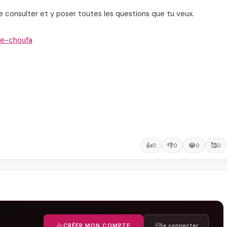
le consulter et y poser toutes les questions que tu veux.
se-choufa
👍
👎
😂
🥰
0
0
0
0
CRÉER MON COMPTE
Se connecter