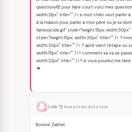
questions🫣 pour faire court voici mes questio
width:21px" title="" /> si mon chèri veut parler
à la maison pour parler à mon père ou je lui do
fairesuicide.gif" style="height:15px; width:30px" 
style="height:15px; width:30px" title="" /> ? mon
width:30px" title="" /> ? aprè vient l’ètape ou 
width:15px" title="" />? comment sa va se passe
width:32px" title="" />? si vous pouriez me faire 
💋
Lola
Posté le 03 Nov 2013 à 22:08
Bonsoir Zakhel.