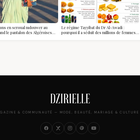
ions en seroual mdouwer au
Le régime Tayyibat du Dr Al-Awadi :
and le pantalon des Algéroises
pourquoi il a séduit des millions de femmes
ièce mode de l'été
algériennes, et ce que vous devez vraiment
savoir
GAZINE & COMMUNAUTÉ — MODE, BEAUTÉ, MARIAGE & CULTURE