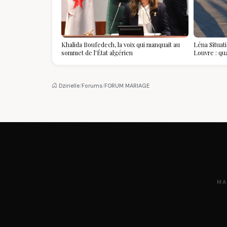
Khalida Boufedech, la voix qui manquait au
Léna Situat
sommet de l'État algérien
Louvre : qu
devient la p
Dzirielle
/
Forums
/
FORUM MARIAGE
MA