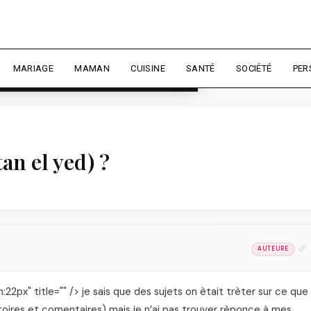
rience et mesurer l'audience.
En
liser
MARIAGE
MAMAN
CUISINE
SANTÉ
SOCIÉTÉ
PER
an el yed) ?
AUTEURE
h:22px" title="" /> je sais que des sujets on ètait trèter sur ce que
istoires et comentaires) mais je n’ai pas trouver rèponce à mes