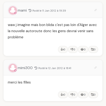
mami
Posté le 11 Jan 2012 à 19:39
waw j imagine mais bon blida c'est pas loin d'Alger avec
la nouvelle autoroute donc les gens devrai venir sans
problème
👍
👎
😂
🥰
0
0
0
0
mimi300
Posté le 12 Jan 2012 à 18:41
merci les filles
👍
👎
😂
🥰
0
0
0
0