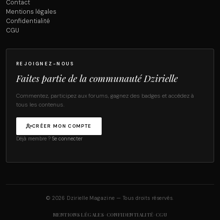
Contact
Mentions légales
Confidentialité
CGU
REJOIGNEZ-NOUS
Faites partie de la communauté Dzirielle
Commentez, participez aux forums, gagnez des badges et accédez à
tous les contenus.
CRÉER MON COMPTE
Déjà membre ?
Se connecter
© 2026 Dzirielle Magazine — Tous droits réservés.
·
·
MENTIONS LÉGALES
CONFIDENTIALITÉ
CGU