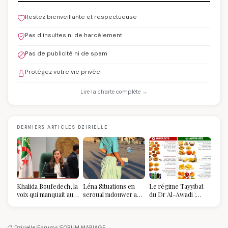
Restez bienveillante et respectueuse
Pas d'insultes ni de harcèlement
Pas de publicité ni de spam
Protégez votre vie privée
Lire la charte complète →
DERNIERS ARTICLES DZIRIELLE
Khalida Boufedech, la
Léna Situations en
Le régime Tayyibat
voix qui manquait au
seroual mdouwer au
du Dr Al-Awadi :
sommet de l'État
Louvre : quand le
pourquoi il a séduit
algérien
pantalon des
des millions de
Algéroises devient la
femmes algériennes,
pièce mode de l'été
et ce que vous devez
Dzirielle
/
Forums
/
FORUM MARIAGE