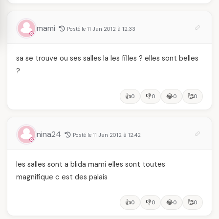
mami
Posté le 11 Jan 2012 à 12:33
sa se trouve ou ses salles la les filles ? elles sont belles
?
👍
👎
😂
🥰
0
0
0
0
nina24
Posté le 11 Jan 2012 à 12:42
les salles sont a blida mami elles sont toutes
magnifique c est des palais
👍
👎
😂
🥰
0
0
0
0