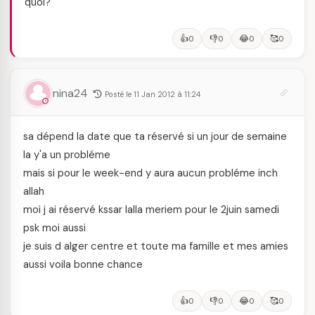
quoi?
👍
👎
😂
🥰
0
0
0
0
nina24
Posté le 11 Jan 2012 à 11:24
sa dépend la date que ta réservé si un jour de semaine
la y'a un probléme
mais si pour le week-end y aura aucun probléme inch
allah
moi j ai réservé kssar lalla meriem pour le 2juin samedi
psk moi aussi
je suis d alger centre et toute ma famille et mes amies
aussi voila bonne chance
👍
👎
😂
🥰
0
0
0
0