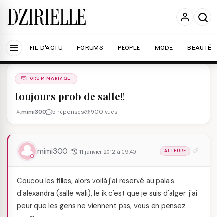
Nous utilisons des cookies pour améliorer votre
expérience et mesurer l'audience.
En savoir plus
Accepter tout
Personnaliser
FIL D'ACTU
FORUMS
PEOPLE
MODE
BEAUTÉ
Forums
/
FORUM MARIAGE
/
FORUM MARIAGE
toujours prob de salle!!
mimi300
5 réponses
900 vues
mimi300
11 janvier 2012 à 09:40
AUTEURE
Coucou les filles, alors voilà j'ai reservé au palais
d'alexandra (salle wali), le ik c'est que je suis d'alger, j'ai
peur que les gens ne viennent pas, vous en pensez