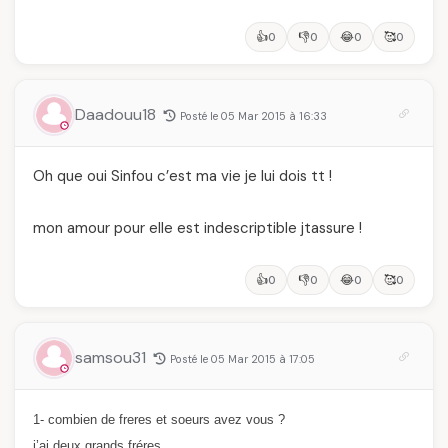
👍
👎
😂
🥰
0
0
0
0
Daadouu18
Posté le 05 Mar 2015 à 16:33
Oh que oui Sinfou c’est ma vie je lui dois tt !
mon amour pour elle est indescriptible jtassure !
👍
👎
😂
🥰
0
0
0
0
samsou31
Posté le 05 Mar 2015 à 17:05
1- combien de freres et soeurs avez vous ?
j’ai deux grands fréres