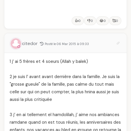
👍
👎
😂
🥰
0
0
0
0
citedor
Posté le 06 Mar 2015 à 09:33
1 j’ ai 5 frères et 4 soeurs (Allah y balek)
2 je suis l’ avant avant dernière dans la famille. Je suis la
"grosse gueule" de la famille, pas calme du tout mais
celle sur qui on peut compter, la plus hnina aussi je suis
aussi la plus critiquée
3 j’ en ai tellement el hamdolilah, j’ aime nos ambiances
ramdane quand on est tous réunis, les anniversaires des
enfants, nos vacances au bled en groupe on retourne la