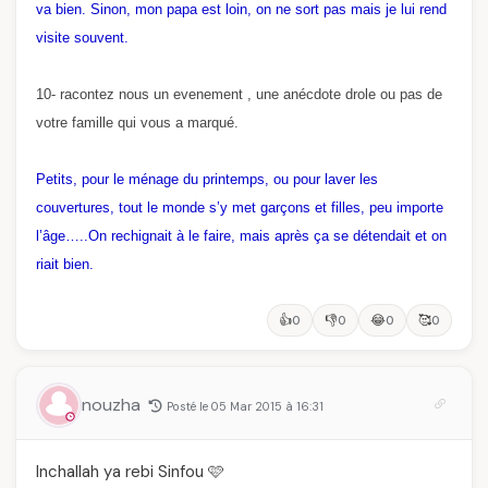
va bien. Sinon, mon papa est loin, on ne sort pas mais je lui rend
visite souvent.
10- racontez nous un evenement , une anécdote drole ou pas de
votre famille qui vous a marqué.
Petits, pour le ménage du printemps, ou pour laver les
couvertures, tout le monde s’y met garçons et filles, peu importe
l’âge…..On rechignait à le faire, mais après ça se détendait et on
riait bien.
👍
👎
😂
🥰
0
0
0
0
nouzha
Posté le 05 Mar 2015 à 16:31
Inchallah ya rebi Sinfou 🩷