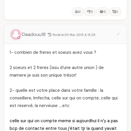
👍
👎
😂
🥰
0
0
0
0
Daadouu18
Posté le 05 Mar 2015 à 15:28
1- combien de freres et soeurs avez vous ?
2 soeurs et 2 freres (issu d’une autre union ) de
mamere je suis son unique trésor!
2- quelle est votre place dans votre famille : la
conseillere, lmfecha, celle sur qui on compte, celle qui
est reservé, la nerveuse ….etc
celle sur qui on compte meme si aujourdhui il n’y a pas
bcp de contacte entre tous j’était tjr la quand yavait