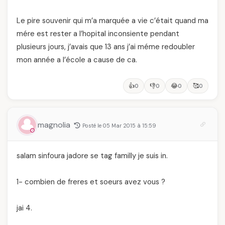
Le pire souvenir qui m’a marquée a vie c’était quand ma
mére est rester a l’hopital inconsiente pendant
plusieurs jours, j’avais que 13 ans j’ai méme redoubler
mon année a l’école a cause de ca.
👍
👎
😂
🥰
0
0
0
0
magnolia
Posté le 05 Mar 2015 à 15:59
salam sinfoura jadore se tag familly je suis in.
1- combien de freres et soeurs avez vous ?
jai 4.