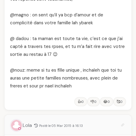
@magno : on sent qu’il ya bcp d’amour et de
complicité dans votre famille lah ybarek
@ dadou : ta maman est toute ta vie, c’est ce que j’ai
capté a travers tes rpses, et tu m’a fait rire avec votre
sortie au restau à 17 😉
@nouz: meme si tu es fille unique , inchaleh que toi tu
auras une petite familles nombreuses, avec plein de
freres et sour pr nael inchaleh
👍
👎
😂
🥰
0
0
0
0
Lola
Posté le 05 Mar 2015 à 16:13