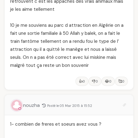
retrouvent c est les appaches des vrais animaux mais
je les aime tellement
10 je me souviens au parc d attraction en Algérie on a
fait une sortie familiale à 50 Allah y balek, on a fait le
train fantôme tellement on a rendu fou le type de l’
attraction qu il a quitté le manège et nous a laissé
seuls. On n a pas été correct avec lui miskine mais
malgré tout ça reste un bon souvenir
👍
👎
😂
🥰
0
0
0
0
nouzha
Posté le 05 Mar 2015 à 15:52
1- combien de freres et soeurs avez vous ?