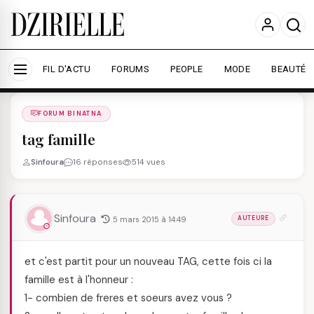
Nous utilisons des cookies pour améliorer votre
expérience et mesurer l'audience.
En savoir plus
Accepter tout
Personnaliser
FIL D'ACTU
FORUMS
PEOPLE
MODE
BEAUTÉ
Forums
/
FORUM BINATNA
/
FORUM BINATNA
tag famille
Sinfoura
16 réponses
514 vues
Sinfoura
5 mars 2015 à 14:49
AUTEURE
et c'est partit pour un nouveau TAG, cette fois ci la
famille est à l'honneur :
1- combien de freres et soeurs avez vous ?