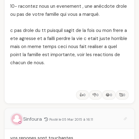
10- racontez nous un evenement , une anécdote drole
ou pas de votre famille qui vous a marqué.
c pas drole du tt puisquil sagit de la fois ou mon frere a
ete agresse et a failli perdre la vie c etait juste horrible
mais on meme temps ceci nous fait realiser a quel
point la famille est importante, voir les reactions de
chacun de nous.
👍
👎
😂
🥰
0
0
0
0
Sinfoura
Posté le 05 Mar 2015 à 16:11
vos repones sont touchantes,